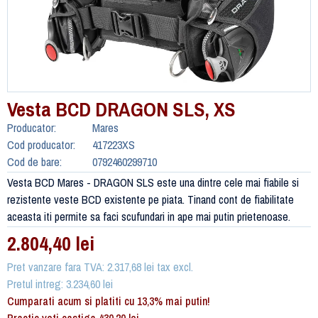
Vesta BCD DRAGON SLS, XS
Producator:
Mares
Cod producator:
417223XS
Cod de bare:
0792460299710
Vesta BCD Mares - DRAGON SLS este una dintre cele mai fiabile si
rezistente veste BCD existente pe piata. Tinand cont de fiabilitate
aceasta iti permite sa faci scufundari in ape mai putin prietenoase.
2.804,40 lei
Pret vanzare fara TVA: 2.317,68 lei tax excl.
Pretul intreg: 3.234,60 lei
Cumparati acum si platiti cu 13,3% mai putin!
Practic veti castiga 430,20 lei