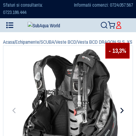
Sfaturi si consultanta:
Informatii comenzi: 0724.057.567
0723.186.444
Acasa
/
Echipamente
/
SCUBA
/
Veste BCD
/
Vesta BCD DRAGON SLS, XS
- 13,3%