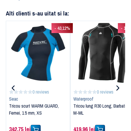
Alti clienti s-au uitat si la:
- 43,12%
- 13,
0 reviews
0 reviews
Seac
Waterproof
Tricou scurt WARM GUARD,
Tricou lung R30 Long, Barbati,
Femei, 1.5 mm, XS
M-ML
342,75 lei
419,96 lei