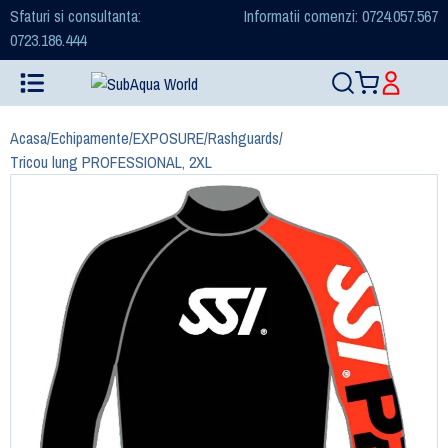
Sfaturi si consultanta:
Informatii comenzi: 0724.057.567
0723.186.444
Acasa
/
Echipamente
/
EXPOSURE
/
Rashguards
/
Tricou lung PROFESSIONAL, 2XL