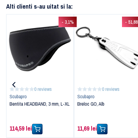
Alti clienti s-au uitat si la:
- 3,1%
- 51,8
0 reviews
0 reviews
Scubapro
Scubapro
Bentita HEADBAND, 3 mm, L-XL
Breloc GO, Alb
114,59 lei
11,69 lei