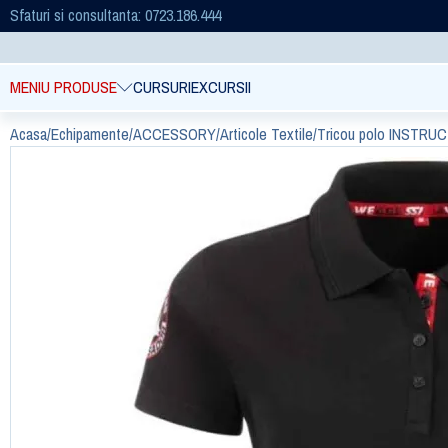
Sfaturi si consultanta: 0723.186.444
MENIU PRODUSE
CURSURI
EXCURSII
Acasa
/
Echipamente
/
ACCESSORY
/
Articole Textile
/
Tricou polo INSTRUC