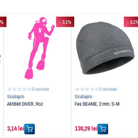
8%
- 3,1%
- 3,1
0 reviews
0 reviews
Scubapro
Scubapro
Abtibild DIVER, Roz
Fes BEANIE, 2 mm, S-M
3,14 lei
130,29 lei