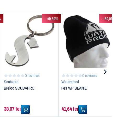
%
- 49,64%
- 64,05%
0 reviews
0 reviews
Scubapro
Waterproof
Breloc SCUBAPRO
Fes WP BEANIE
38,07 lei
41,64 lei