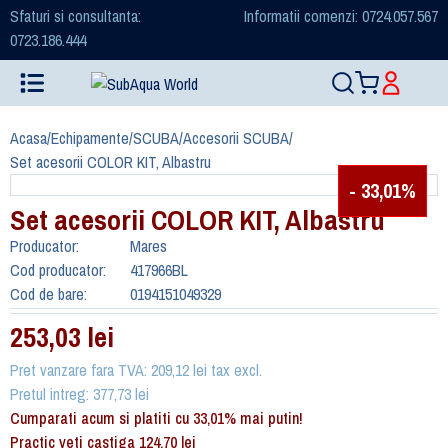
Sfaturi si consultanta:
Informatii comenzi: 0724.057.567
0723.186.444
Acasa
/
Echipamente
/
SCUBA
/
Accesorii SCUBA
/
Set acesorii COLOR KIT, Albastru
- 33,01%
Set acesorii COLOR KIT, Albastru
Producator:
Mares
Cod producator:
417966BL
Cod de bare:
0194151049329
253,03 lei
Pret vanzare fara TVA: 209,12 lei tax excl.
Pretul intreg: 377,73 lei
Cumparati acum si platiti cu 33,01% mai putin!
Practic veti castiga 124,70 lei