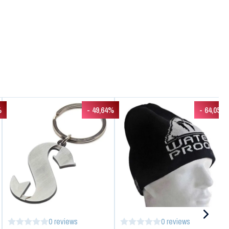
%
- 49,64%
- 64,05%
0 reviews
0 reviews