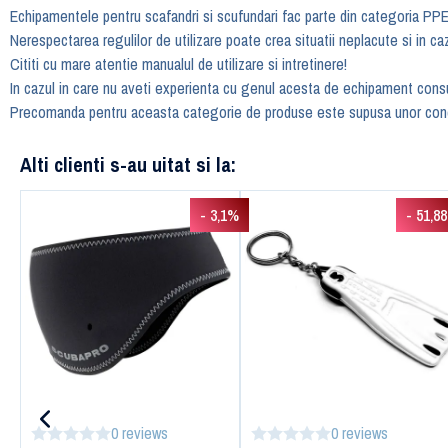
Echipamentele pentru scafandri si scufundari fac parte din categoria PPE
Nerespectarea regulilor de utilizare poate crea situatii neplacute si in ca
Cititi cu mare atentie manualul de utilizare si intretinere!
In cazul in care nu aveti experienta cu genul acesta de echipament consul
Precomanda pentru aceasta categorie de produse este supusa unor condi
Alti clienti s-au uitat si la:
- 3,1%
- 51,8
0 reviews
0 reviews