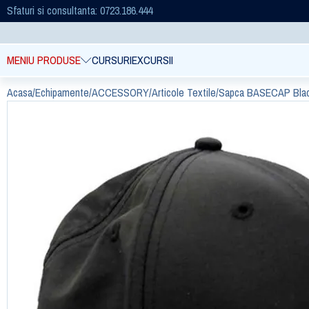
Sfaturi si consultanta: 0723.186.444
MENIU PRODUSE
CURSURI
EXCURSII
Acasa
/
Echipamente
/
ACCESSORY
/
Articole Textile
/
Sapca BASECAP Bla