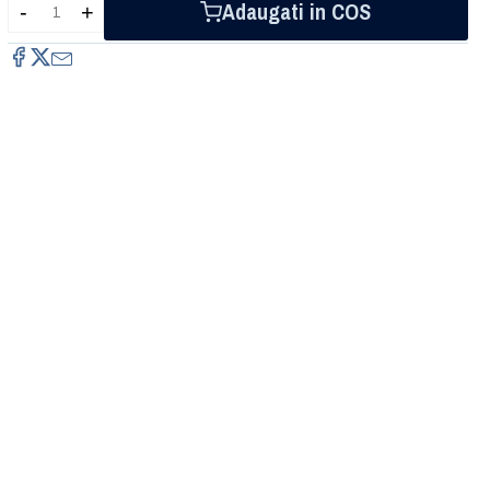
Adaugati in COS
-
+