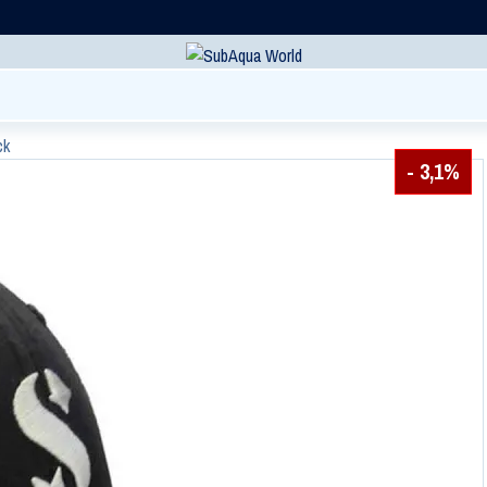
ck
- 3,1%