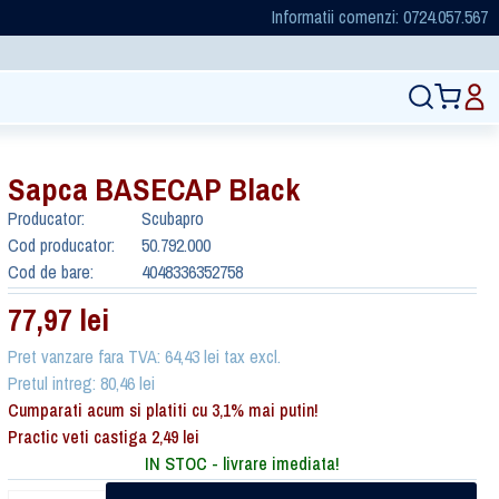
Informatii comenzi: 0724.057.567
Sapca BASECAP Black
Producator:
Scubapro
Cod producator:
50.792.000
Cod de bare:
4048336352758
77,97 lei
Pret vanzare fara TVA: 64,43 lei tax excl.
Pretul intreg: 80,46 lei
Cumparati acum si platiti cu 3,1% mai putin!
Practic veti castiga 2,49 lei
IN STOC - livrare imediata!