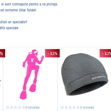
 si sunt concepute pentru a va proteja.
zuri extreme chiar fatale!
tati un specialist!
tii speciale.
8%
- 3,1%
- 3,1
0 reviews
0 reviews