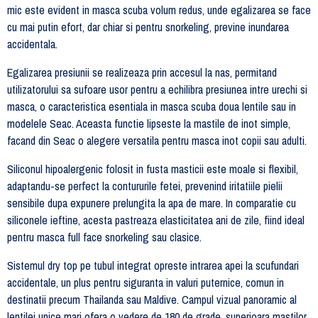
mic este evident in masca scuba volum redus, unde egalizarea se face
cu mai putin efort, dar chiar si pentru snorkeling, previne inundarea
accidentala.
Egalizarea presiunii se realizeaza prin accesul la nas, permitand
utilizatorului sa sufoare usor pentru a echilibra presiunea intre urechi si
masca, o caracteristica esentiala in masca scuba doua lentile sau in
modelele Seac. Aceasta functie lipseste la mastile de inot simple,
facand din Seac o alegere versatila pentru masca inot copii sau adulti.
Siliconul hipoalergenic folosit in fusta masticii este moale si flexibil,
adaptandu-se perfect la contururile fetei, prevenind iritatiile pielii
sensibile dupa expunere prelungita la apa de mare. In comparatie cu
siliconele ieftine, acesta pastreaza elasticitatea ani de zile, fiind ideal
pentru masca full face snorkeling sau clasice.
Sistemul dry top pe tubul integrat opreste intrarea apei la scufundari
accidentale, un plus pentru siguranta in valuri puternice, comun in
destinatii precum Thailanda sau Maldive. Campul vizual panoramic al
lentilei unice mari ofera o vedere de 180 de grade, superioara mastilor