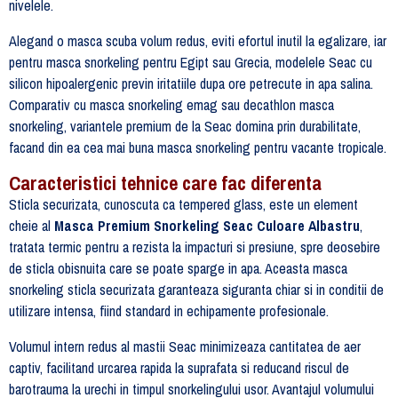
nivelele.
Alegand o masca scuba volum redus, eviti efortul inutil la egalizare, iar
pentru masca snorkeling pentru Egipt sau Grecia, modelele Seac cu
silicon hipoalergenic previn iritatiile dupa ore petrecute in apa salina.
Comparativ cu masca snorkeling emag sau decathlon masca
snorkeling, variantele premium de la Seac domina prin durabilitate,
facand din ea cea mai buna masca snorkeling pentru vacante tropicale.
Caracteristici tehnice care fac diferenta
Sticla securizata, cunoscuta ca tempered glass, este un element
cheie al
Masca Premium Snorkeling Seac Culoare Albastru
,
tratata termic pentru a rezista la impacturi si presiune, spre deosebire
de sticla obisnuita care se poate sparge in apa. Aceasta masca
snorkeling sticla securizata garanteaza siguranta chiar si in conditii de
utilizare intensa, fiind standard in echipamente profesionale.
Volumul intern redus al mastii Seac minimizeaza cantitatea de aer
captiv, facilitand urcarea rapida la suprafata si reducand riscul de
barotrauma la urechi in timpul snorkelingului usor. Avantajul volumului