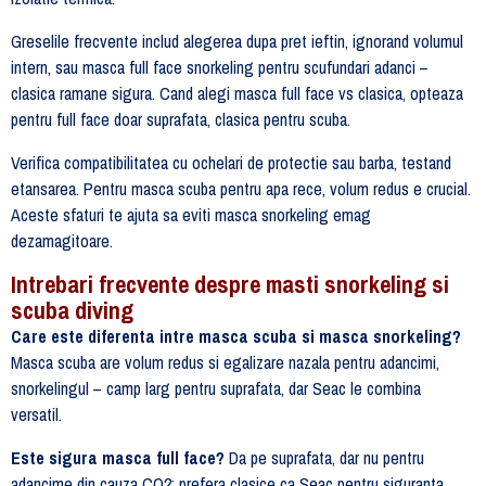
Greselile frecvente includ alegerea dupa pret ieftin, ignorand volumul
intern, sau masca full face snorkeling pentru scufundari adanci –
clasica ramane sigura. Cand alegi masca full face vs clasica, opteaza
pentru full face doar suprafata, clasica pentru scuba.
Verifica compatibilitatea cu ochelari de protectie sau barba, testand
etansarea. Pentru masca scuba pentru apa rece, volum redus e crucial.
Aceste sfaturi te ajuta sa eviti masca snorkeling emag
dezamagitoare.
Intrebari frecvente despre masti snorkeling si
scuba diving
Care este diferenta intre masca scuba si masca snorkeling?
Masca scuba are volum redus si egalizare nazala pentru adancimi,
snorkelingul – camp larg pentru suprafata, dar Seac le combina
versatil.
Este sigura masca full face?
Da pe suprafata, dar nu pentru
adancime din cauza CO2; prefera clasice ca Seac pentru siguranta