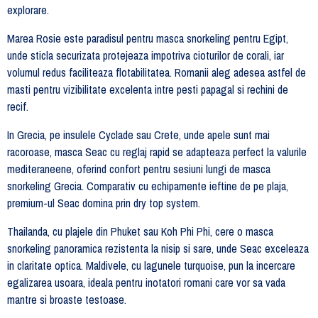
explorare.
Marea Rosie este paradisul pentru masca snorkeling pentru Egipt,
unde sticla securizata protejeaza impotriva cioturilor de corali, iar
volumul redus faciliteaza flotabilitatea. Romanii aleg adesea astfel de
masti pentru vizibilitate excelenta intre pesti papagal si rechini de
recif.
In Grecia, pe insulele Cyclade sau Crete, unde apele sunt mai
racoroase, masca Seac cu reglaj rapid se adapteaza perfect la valurile
mediteraneene, oferind confort pentru sesiuni lungi de masca
snorkeling Grecia. Comparativ cu echipamente ieftine de pe plaja,
premium-ul Seac domina prin dry top system.
Thailanda, cu plajele din Phuket sau Koh Phi Phi, cere o masca
snorkeling panoramica rezistenta la nisip si sare, unde Seac exceleaza
in claritate optica. Maldivele, cu lagunele turquoise, pun la incercare
egalizarea usoara, ideala pentru inotatori romani care vor sa vada
mantre si broaste testoase.