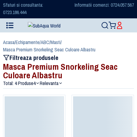
Sfaturi si consultanta:
Informatii comenzi: 0724.057.567
0723.186.444
Acasa
/
Echipamente
/
ABC
/
Masti
/
Masca Premium Snorkeling Seac Culoare Albastru
Filtreaza produsele
Masca Premium Snorkeling Seac
Culoare Albastru
Total: 4 Produse
4
Relevanta