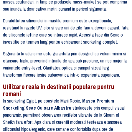
masca scufundari, in timp ce produsele mass-market se pot comprima
sau inunda la doar cativa metri, punand in pericol siguranta.
Durabilitatea siliconului in mastile premium este exceptionala,
rezistand la razele UV, clor si sare ani de zile fara a deveni casant, fata
de siliconele ieftine care se intaresc rapid. Aceasta face din Seac o
investitie pe termen lung pentru echipament snorkeling complet.
Siguranta la adancime este garantata prin designul cu volum minim si
etansare tripla, prevenind intrarile de apa sub presiune, un risc major la
variantele entry-level. Claritatea optica si campul vizual larg
transforma fiecare iesire subacvatica intr-o experienta superioara.
Utilizare reala in destinatii populare pentru
romani
In snorkeling Egipt, pe coastele Marii Rosie,
Masca Premium
Snorkeling Seac Culoare Albastru
straluceste prin campul vizual
panoramic, permitand observarea recifelor vibrante de la Sharm el
Sheikh fara efort. Apa clara si curentii moderati testeaza etansarea
siliconului hipoalergenic, care ramane confortabila dupa ore de