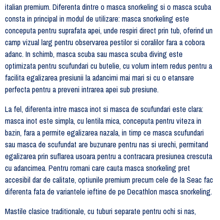
italian premium. Diferenta dintre o masca snorkeling si o masca scuba
consta in principal in modul de utilizare: masca snorkeling este
conceputa pentru suprafata apei, unde respiri direct prin tub, oferind un
camp vizual larg pentru observarea pestilor si coralilor fara a cobora
adanc. In schimb, masca scuba sau masca scuba diving este
optimizata pentru scufundari cu butelie, cu volum intern redus pentru a
facilita egalizarea presiunii la adancimi mai mari si cu o etansare
perfecta pentru a preveni intrarea apei sub presiune.
La fel, diferenta intre masca inot si masca de scufundari este clara:
masca inot este simpla, cu lentila mica, conceputa pentru viteza in
bazin, fara a permite egalizarea nazala, in timp ce masca scufundari
sau masca de scufundat are buzunare pentru nas si urechi, permitand
egalizarea prin suflarea usoara pentru a contracara presiunea crescuta
cu adancimea. Pentru romani care cauta masca snorkeling pret
accesibil dar de calitate, optiunile premium precum cele de la Seac fac
diferenta fata de variantele ieftine de pe Decathlon masca snorkeling.
Mastile clasice traditionale, cu tuburi separate pentru ochi si nas,