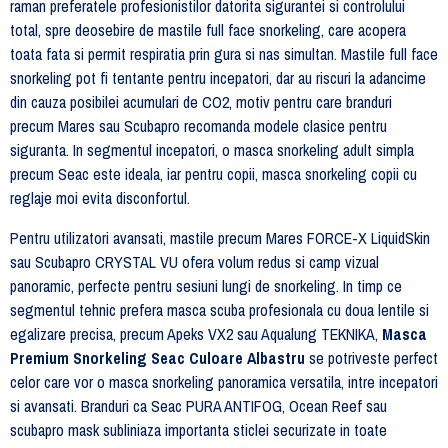
raman preferatele profesionistilor datorita sigurantei si controlului
total, spre deosebire de mastile full face snorkeling, care acopera
toata fata si permit respiratia prin gura si nas simultan. Mastile full face
snorkeling pot fi tentante pentru incepatori, dar au riscuri la adancime
din cauza posibilei acumulari de CO2, motiv pentru care branduri
precum Mares sau Scubapro recomanda modele clasice pentru
siguranta. In segmentul incepatori, o masca snorkeling adult simpla
precum Seac este ideala, iar pentru copii, masca snorkeling copii cu
reglaje moi evita disconfortul.
Pentru utilizatori avansati, mastile precum Mares FORCE-X LiquidSkin
sau Scubapro CRYSTAL VU ofera volum redus si camp vizual
panoramic, perfecte pentru sesiuni lungi de snorkeling. In timp ce
segmentul tehnic prefera masca scuba profesionala cu doua lentile si
egalizare precisa, precum Apeks VX2 sau Aqualung TEKNIKA,
Masca
Premium Snorkeling Seac Culoare Albastru
se potriveste perfect
celor care vor o masca snorkeling panoramica versatila, intre incepatori
si avansati. Branduri ca Seac PURA ANTIFOG, Ocean Reef sau
scubapro mask subliniaza importanta sticlei securizate in toate