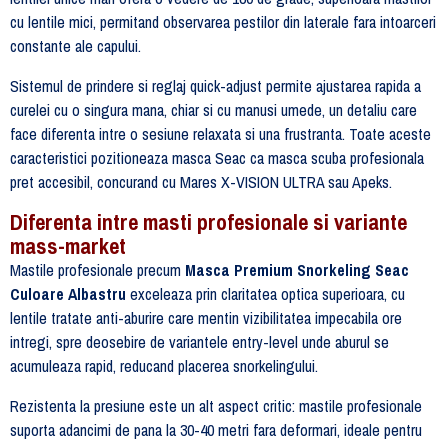
cu lentile mici, permitand observarea pestilor din laterale fara intoarceri
constante ale capului.
Sistemul de prindere si reglaj quick-adjust permite ajustarea rapida a
curelei cu o singura mana, chiar si cu manusi umede, un detaliu care
face diferenta intre o sesiune relaxata si una frustranta. Toate aceste
caracteristici pozitioneaza masca Seac ca masca scuba profesionala
pret accesibil, concurand cu Mares X-VISION ULTRA sau Apeks.
Diferenta intre masti profesionale si variante
mass-market
Mastile profesionale precum
Masca Premium Snorkeling Seac
Culoare Albastru
exceleaza prin claritatea optica superioara, cu
lentile tratate anti-aburire care mentin vizibilitatea impecabila ore
intregi, spre deosebire de variantele entry-level unde aburul se
acumuleaza rapid, reducand placerea snorkelingului.
Rezistenta la presiune este un alt aspect critic: mastile profesionale
suporta adancimi de pana la 30-40 metri fara deformari, ideale pentru