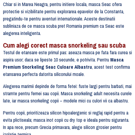
Chiar si in Marea Neagra, pentru initiere locala, masca Seac ofera
protectie si vizibilitate pentru explorarea epavelor de la Constanta,
pregatindu-te pentru aventuri internationale. Aceste destinatii
subliniaza de ce masca scuba pret Romania premium ca Seac este
alegerea inteligenta.
Cum alegi corect masca snorkeling sau scuba
Testul de etansare este primul pas: aseaza masca pe fata fara curea si
aspira usor; daca se lipeste 10 secunde, e potrivita. Pentru
Masca
Premium Snorkeling Seac Culoare Albastru
, acest test confirma
etansarea perfecta datorita siliconului moale.
Alegerea marimii depinde de forma fetei: fuste largi pentru barbati, mai
stramte pentru femei sau copii. Masca snorkeling adult necesita curele
late, iar masca snorkeling copii – modele mici cu culori vii ca albastru.
Pentru copii, prioritizeaza silicon hipoalergenic si reglaj rapid pentru a
evita plictiseala; masca inot copii cu dry top e ideala pentru siguranta.
In apa rece, precum Grecia primavara, alege silicon grosier pentru
izolatie termica.