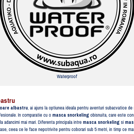
Waterproof
bastru
oare albastru
, ai ajuns la optiunea ideala pentru aventuri subacvatice d
ofesionale. In comparatie cu o
masca snorkeling
obisnuita, care este con
la adancimi mai mari. Diferenta principala intre
masca snorkeling
si
mas
e, ceea ce le face nepotrivite pentru coborari sub 5 metri, in timp ce masci