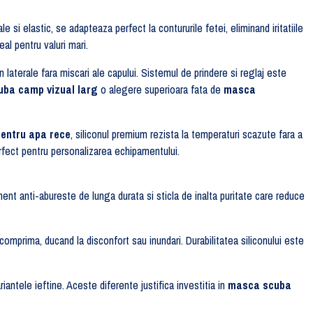
e si elastic, se adapteaza perfect la contururile fetei, eliminand iritatiile
al pentru valuri mari.
laterale fara miscari ale capului. Sistemul de prindere si reglaj este
ba camp vizual larg
o alegere superioara fata de
masca
entru apa rece
, siliconul premium rezista la temperaturi scazute fara a
fect pentru personalizarea echipamentului.
ament anti-abureste de lunga durata si sticla de inalta puritate care reduce
mprima, ducand la disconfort sau inundari. Durabilitatea siliconului este
iantele ieftine. Aceste diferente justifica investitia in
masca scuba