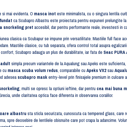
 si mai evidenta. O
masca inot
este minimalista, cu o singura lentila cur
fundat
ca Scubapro Albastru este proiectata pentru expuneri prelungite la 
 snorkeling pret
accesibil, dar pentru performante reale, investesti in 
tiunea clasica ca Scubapur se impune prin versatilitate. Mastiile full face a
ndare. Mastiile clasice, cu tub separata, ofera control total asupra egalizar
 confort, Scubapro adauga un plus de durabilitate, iar fata de
Seac PURA
adult
simpla precum variantele de la Aqualung sau Apeks este suficienta, 
le cu
masca scuba volum redus
, comparabile cu
Apeks VX2
sau
Aqual
sind adesea
scubapro mask
entry-level prin finisajele premium in culoare a
snorkeling
, multi se opresc la optiuni ieftine, dar pentru
cea mai buna m
recia, unde claritatea optica face diferenta in observarea coralilor.
oare albastru
sta sticla securizata, cunoscuta ca tempered glass, care rez
a, spre deosebire de lentilele obisnuite care pot crapa la adancime. Volumu
venind intrarea apei.