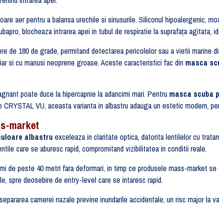
oare aer pentru a balansa urechile si sinusurile. Siliconul hipoalergenic, moal
apro, blocheaza intrarea apei in tubul de respiratie la suprafața agitata, ide
e de 180 de grade, permitand detectarea pericolelor sau a vietii marine din 
iar si cu manusi neoprene groase. Aceste caracteristici fac din
masca scu
tagnant poate duce la hipercapnie la adancimi mari. Pentru
masca scuba p
ro CRYSTAL VU, aceasta varianta in albastru adauga un estetic modern, per
ss-market
uloare albastru
exceleaza in claritate optica, datorita lentilelor cu trat
tile care se aburesc rapid, compromitand vizibilitatea in conditii reale.
mi de peste 40 metri fara deformari, in timp ce produsele mass-market se co
le, spre deosebire de entry-level care se intaresc rapid.
 separarea camerei nazale previne inundarile accidentale, un risc major la var