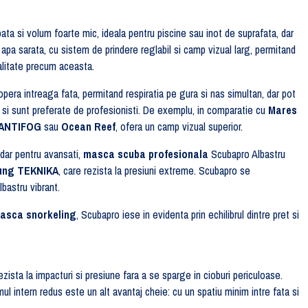
bata si volum foarte mic, ideala pentru piscine sau inot de suprafata, dar
apa sarata, cu sistem de prindere reglabil si camp vizual larg, permitand
calitate precum aceasta.
copera intreaga fata, permitand respiratia pe gura si nas simultan, dar pot
ii si sunt preferate de profesionisti. De exemplu, in comparatie cu
Mares
 ANTIFOG
sau
Ocean Reef
, ofera un camp vizual superior.
dar pentru avansati,
masca scuba profesionala
Scubapro Albastru
ung TEKNIKA
, care rezista la presiuni extreme. Scubapro se
lbastru vibrant.
asca snorkeling
, Scubapro iese in evidenta prin echilibrul dintre pret si
ista la impacturi si presiune fara a se sparge in cioburi periculoase.
l intern redus este un alt avantaj cheie: cu un spatiu minim intre fata si