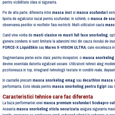
pentru vizibilitate clara si siguranta.
Pe de alta parte, diferenta intre
masca inot
si
masca scufundari
este
lipsita de egalizator nazal pentru scufundari. In schimb, o
masca de scu
observarea pestilor si recifelor fara restrictii. Multi utilizatori cauta
masca
Cand vine vorba de
masti clasice vs masti full face snorkeling
, op
genera condens si sunt limitate la adancimi mici din cauza riscului de inu
FORCE-X LiquidSkin
sau
Mares X-VISION ULTRA
, care exceleaza in
Segmentarea pietei este clara: pentru incepatori, o
masca snorkeling 
devine esentiala datorita egalizarii usoare. Utilizatorii tehnici aleg mode
pozitioneaza in top, integrand tehnologii testate in conditii reale, depa
In cautarile precum
masca snorkeling emag
sau
decathlon masca 
performanta. Este ideala pentru
masca snorkeling pentru Egipt
sau G
Caracteristici tehnice care fac diferenta
La baza performantei unei
masca premium scufundari Scubapro cul
Aceasta
masca snorkeling sticla securizata
asigura siguranta maxim
lentila, presiunea se egalizeaza rapid, reducand efortul la coborare si pre