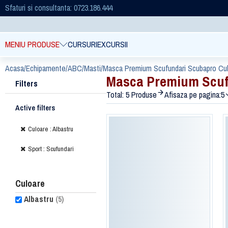
Sfaturi si consultanta: 0723.186.444
MENIU PRODUSE
CURSURI
EXCURSII
Acasa
/
Echipamente
/
ABC
/
Masti
/
Masca Premium Scufundari Scubapro Cul
Masca Premium Scuf
Filters
Total: 5 Produse
Afisaza pe pagina:
5
Active filters
Culoare : Albastru
Sport : Scufundari
Culoare
Albastru
(5)