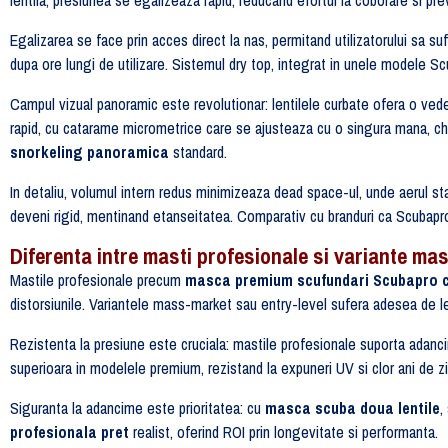
Egalizarea se face prin acces direct la nas, permitand utilizatorului sa suf
dupa ore lungi de utilizare. Sistemul dry top, integrat in unele modele Scub
Campul vizual panoramic este revolutionar: lentilele curbate ofera o veder
rapid, cu catarame micrometrice care se ajusteaza cu o singura mana, ch
snorkeling panoramica
standard.
In detaliu, volumul intern redus minimizeaza dead space-ul, unde aerul s
deveni rigid, mentinand etanseitatea. Comparativ cu branduri ca Scubap
Diferenta intre masti profesionale si variante ma
Mastile profesionale precum
masca premium scufundari Scubapro c
distorsiunile. Variantele mass-market sau entry-level sufera adesea de len
Rezistenta la presiune este cruciala: mastile profesionale suporta adanci
superioara in modelele premium, rezistand la expuneri UV si clor ani de zi
Siguranta la adancime este prioritatea: cu
masca scuba doua lentile
,
profesionala pret
realist, oferind ROI prin longevitate si performanta.