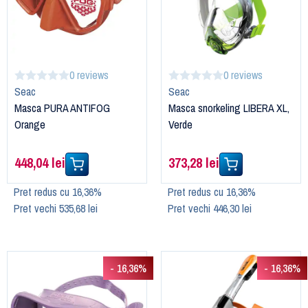
0 reviews
0 reviews
Seac
Seac
Masca PURA ANTIFOG
Masca snorkeling LIBERA XL,
Orange
Verde
448,04 lei
373,28 lei
Pret redus cu 16,36%
Pret redus cu 16,36%
Pret vechi 535,68 lei
Pret vechi 446,30 lei
- 16,36%
- 16,36%