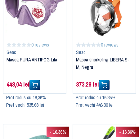
0 reviews
0 reviews
Seac
Seac
Masca PURA ANTIFOG Lila
Masca snorkeling LIBERA S-
M, Negru
448,04 lei
373,28 lei
Pret redus cu 16,36%
Pret redus cu 16,36%
Pret vechi 535,68 lei
Pret vechi 446,30 lei
- 16,36%
- 16,36%