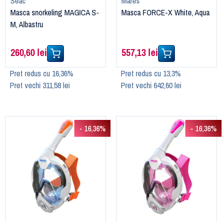
Seac
Mares
Masca snorkeling MAGICA S-
Masca FORCE-X White, Aqua
M, Albastru
260,60 lei
557,13 lei
Pret redus cu 16,36%
Pret redus cu 13,3%
Pret vechi 311,58 lei
Pret vechi 642,60 lei
- 16,36%
- 16,36%