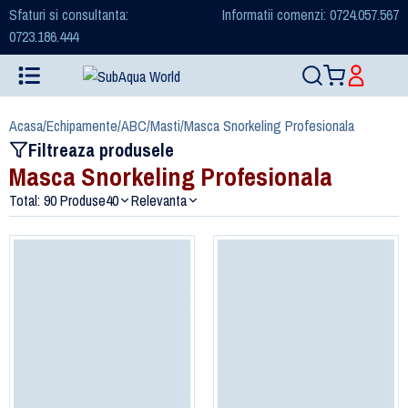
Sfaturi si consultanta:
Informatii comenzi: 0724.057.567
0723.186.444
Acasa
/
Echipamente
/
ABC
/
Masti
/
Masca Snorkeling Profesionala
Filtreaza produsele
Masca Snorkeling Profesionala
Total: 90 Produse
40
Relevanta