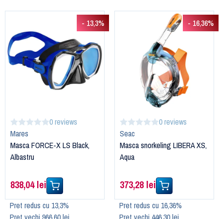
- 13,3%
- 16,36%
0 reviews
0 reviews
Mares
Seac
Masca FORCE-X LS Black,
Masca snorkeling LIBERA XS,
Albastru
Aqua
838,04 lei
373,28 lei
Pret redus cu 13,3%
Pret redus cu 16,36%
Pret vechi 966,60 lei
Pret vechi 446,30 lei