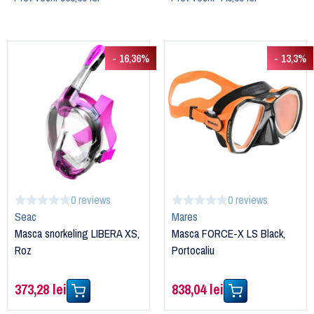
- 16,36%
- 13,3%
0 reviews
0 reviews
Seac
Mares
Masca snorkeling LIBERA XS,
Masca FORCE-X LS Black,
Roz
Portocaliu
373,28 lei
838,04 lei