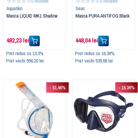
0 reviews
0 reviews
Aquatiko
Seac
Masca LIQUID MK1 Shadow
Masca PURA ANTIFOG Black
482,23 lei
448,04 lei
Pret redus cu 13,3%
Pret redus cu 16,36%
Pret vechi 556,20 lei
Pret vechi 535,68 lei
- 51,46%
- 16,36%