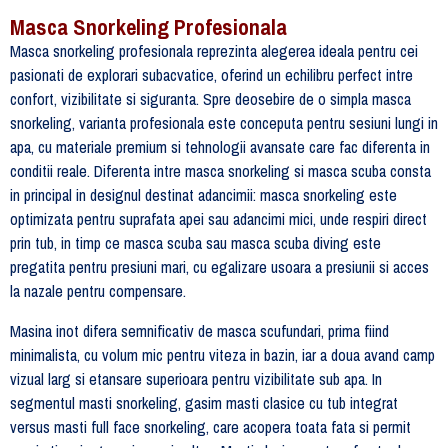
Masca Snorkeling Profesionala
Masca snorkeling profesionala reprezinta alegerea ideala pentru cei
pasionati de explorari subacvatice, oferind un echilibru perfect intre
confort, vizibilitate si siguranta. Spre deosebire de o simpla masca
snorkeling, varianta profesionala este conceputa pentru sesiuni lungi in
apa, cu materiale premium si tehnologii avansate care fac diferenta in
conditii reale. Diferenta intre masca snorkeling si masca scuba consta
in principal in designul destinat adancimii: masca snorkeling este
optimizata pentru suprafata apei sau adancimi mici, unde respiri direct
prin tub, in timp ce masca scuba sau masca scuba diving este
pregatita pentru presiuni mari, cu egalizare usoara a presiunii si acces
la nazale pentru compensare.
Masina inot difera semnificativ de masca scufundari, prima fiind
minimalista, cu volum mic pentru viteza in bazin, iar a doua avand camp
vizual larg si etansare superioara pentru vizibilitate sub apa. In
segmentul masti snorkeling, gasim masti clasice cu tub integrat
versus masti full face snorkeling, care acopera toata fata si permit