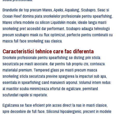
Brandurile de top precum Mares, Apeks, Aqualung, Scubapro, Seac si
Ocean Reef domina piata snorkelelor profesionale pentru spearfishing.
Mares ofera modele cu silicon Liquidskin moale, ideale langa masti
snorkeling pret accesibil dar performant. Scubapro adauga tehnologii
precum scubapro mask cu flux optimizat, perfecte pentru combinatii cu
masca full face snorkeling sau clasica.
Caracteristici tehnice care fac diferenta
Snorkele profesionale pentru spearfishing se disting prin sticla
securizata pe masti asociate, dar pentru tub propriu-zis, conteaza
materialul premium. Tempered glass pe masti precum masca
snorkeling sticla securizata previne spargerea la impacturi sub apa,
esentiala in spearfishing cand manuiesti arponul. Volumul intern redus
al mastilor scuba minimizeaza efortul de egalizare, permitand
scufundari rapide si repetate.
Egalizarea se face eficient prin acces direct la nas in masti clasice,
spre deosebire de full face. Siliconul hipoalergenic, prezent in modele