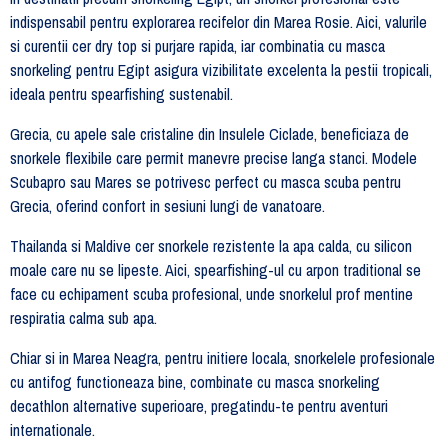
indispensabil pentru explorarea recifelor din Marea Rosie. Aici, valurile
si curentii cer dry top si purjare rapida, iar combinatia cu masca
snorkeling pentru Egipt asigura vizibilitate excelenta la pestii tropicali,
ideala pentru spearfishing sustenabil.
Grecia, cu apele sale cristaline din Insulele Ciclade, beneficiaza de
snorkele flexibile care permit manevre precise langa stanci. Modele
Scubapro sau Mares se potrivesc perfect cu masca scuba pentru
Grecia, oferind confort in sesiuni lungi de vanatoare.
Thailanda si Maldive cer snorkele rezistente la apa calda, cu silicon
moale care nu se lipeste. Aici, spearfishing-ul cu arpon traditional se
face cu echipament scuba profesional, unde snorkelul prof mentine
respiratia calma sub apa.
Chiar si in Marea Neagra, pentru initiere locala, snorkelele profesionale
cu antifog functioneaza bine, combinate cu masca snorkeling
decathlon alternative superioare, pregatindu-te pentru aventuri
internationale.