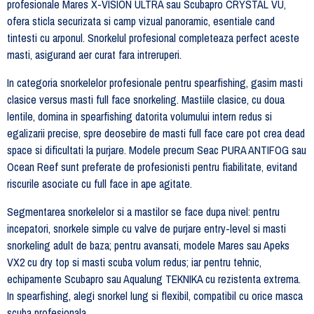
profesionale Mares X-VISION ULTRA sau Scubapro CRYSTAL VU,
ofera sticla securizata si camp vizual panoramic, esentiale cand
tintesti cu arponul. Snorkelul profesional completeaza perfect aceste
masti, asigurand aer curat fara intreruperi.
In categoria snorkelelor profesionale pentru spearfishing, gasim masti
clasice versus masti full face snorkeling. Mastiile clasice, cu doua
lentile, domina in spearfishing datorita volumului intern redus si
egalizarii precise, spre deosebire de masti full face care pot crea dead
space si dificultati la purjare. Modele precum Seac PURA ANTIFOG sau
Ocean Reef sunt preferate de profesionisti pentru fiabilitate, evitand
riscurile asociate cu full face in ape agitate.
Segmentarea snorkelelor si a mastilor se face dupa nivel: pentru
incepatori, snorkele simple cu valve de purjare entry-level si masti
snorkeling adult de baza; pentru avansati, modele Mares sau Apeks
VX2 cu dry top si masti scuba volum redus; iar pentru tehnic,
echipamente Scubapro sau Aqualung TEKNIKA cu rezistenta extrema.
In spearfishing, alegi snorkel lung si flexibil, compatibil cu orice masca
scuba profesionala.