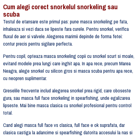
Cum alegi corect snorkelul snorkeling sau
scuba
Testul de etansare este primul pas: pune masca snorkeling pe fata,
inhaleaza si vezi daca se lipeste fara curele. Pentru snorkel, verifica
fluxul de aer si valvele. Alegerea marimii depinde de forma fetei:
contur precis pentru sigilare perfecta.
Pentru copil, opteaza masca snorkeling copii cu snorkel scurt si moale,
evitand modele prea lungi care inghit apa. In apa rece, precum Marea
Neagra, alege snorkel cu silicon gros si masca scuba pentru apa rece,
cu neopren suplimentar.
Greselile frecvente includ alegerea snorkel prea rigid, care oboseste
gura, sau masca full face snorkeling in spearfishing, unde egalizarea
lipseste. Mai bine masca clasica cu snorkel profesional pentru control
total.
Cand alegi masca full face vs clasica, full face e ok suprafata, dar
clasica castiga la adancime si spearfishing datorita accesului la nas si