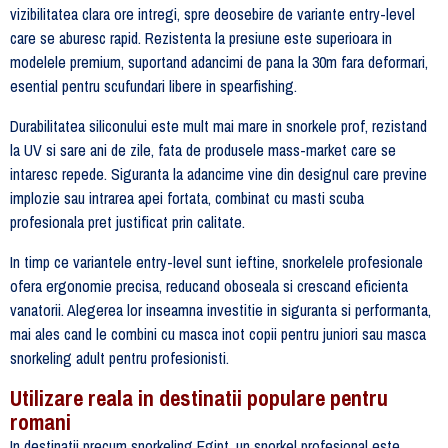
vizibilitatea clara ore intregi, spre deosebire de variante entry-level
care se aburesc rapid. Rezistenta la presiune este superioara in
modelele premium, suportand adancimi de pana la 30m fara deformari,
esential pentru scufundari libere in spearfishing.
Durabilitatea siliconului este mult mai mare in snorkele prof, rezistand
la UV si sare ani de zile, fata de produsele mass-market care se
intaresc repede. Siguranta la adancime vine din designul care previne
implozie sau intrarea apei fortata, combinat cu masti scuba
profesionala pret justificat prin calitate.
In timp ce variantele entry-level sunt ieftine, snorkelele profesionale
ofera ergonomie precisa, reducand oboseala si crescand eficienta
vanatorii. Alegerea lor inseamna investitie in siguranta si performanta,
mai ales cand le combini cu masca inot copii pentru juniori sau masca
snorkeling adult pentru profesionisti.
Utilizare reala in destinatii populare pentru
romani
In destinatii precum snorkeling Egipt, un snorkel profesional este