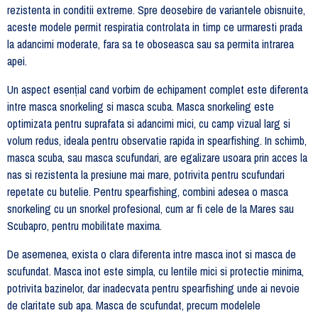
rezistenta in conditii extreme. Spre deosebire de variantele obisnuite,
aceste modele permit respiratia controlata in timp ce urmaresti prada
la adancimi moderate, fara sa te oboseasca sau sa permita intrarea
apei.
Un aspect esențial cand vorbim de echipament complet este diferenta
intre masca snorkeling si masca scuba. Masca snorkeling este
optimizata pentru suprafata si adancimi mici, cu camp vizual larg si
volum redus, ideala pentru observatie rapida in spearfishing. In schimb,
masca scuba, sau masca scufundari, are egalizare usoara prin acces la
nas si rezistenta la presiune mai mare, potrivita pentru scufundari
repetate cu butelie. Pentru spearfishing, combini adesea o masca
snorkeling cu un snorkel profesional, cum ar fi cele de la Mares sau
Scubapro, pentru mobilitate maxima.
De asemenea, exista o clara diferenta intre masca inot si masca de
scufundat. Masca inot este simpla, cu lentile mici si protectie minima,
potrivita bazinelor, dar inadecvata pentru spearfishing unde ai nevoie
de claritate sub apa. Masca de scufundat, precum modelele