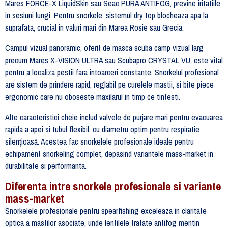
Mares FORCE-X LiquidSkin sau Seac PURA ANTIFOG, previne iritatiile
in sesiuni lungi. Pentru snorkele, sistemul dry top blocheaza apa la
suprafata, crucial in valuri mari din Marea Rosie sau Grecia.
Campul vizual panoramic, oferit de masca scuba camp vizual larg
precum Mares X-VISION ULTRA sau Scubapro CRYSTAL VU, este vital
pentru a localiza pestii fara intoarceri constante. Snorkelul profesional
are sistem de prindere rapid, reglabil pe curelele mastii, si bite piece
ergonomic care nu oboseste maxilarul in timp ce tintesti.
Alte caracteristici cheie includ valvele de purjare mari pentru evacuarea
rapida a apei si tubul flexibil, cu diametru optim pentru respiratie
silențioasă. Acestea fac snorkelele profesionale ideale pentru
echipament snorkeling complet, depasind variantele mass-market in
durabilitate si performanta.
Diferenta intre snorkele profesionale si variante
mass-market
Snorkelele profesionale pentru spearfishing exceleaza in claritate
optica a mastilor asociate, unde lentilele tratate antifog mentin