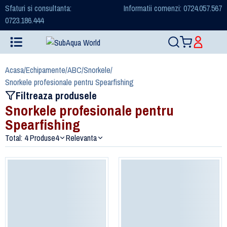
Sfaturi si consultanta:
Informatii comenzi: 0724.057.567
0723.186.444
Acasa
/
Echipamente
/
ABC
/
Snorkele
/
Snorkele profesionale pentru Spearfishing
Filtreaza produsele
Snorkele profesionale pentru
Spearfishing
Total: 4 Produse
4
Relevanta