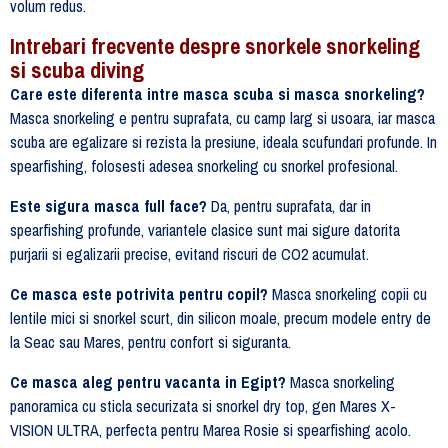
volum redus.
Intrebari frecvente despre snorkele snorkeling
si scuba diving
Care este diferenta intre masca scuba si masca snorkeling?
Masca snorkeling e pentru suprafata, cu camp larg si usoara, iar masca
scuba are egalizare si rezista la presiune, ideala scufundari profunde. In
spearfishing, folosesti adesea snorkeling cu snorkel profesional.
Este sigura masca full face?
Da, pentru suprafata, dar in
spearfishing profunde, variantele clasice sunt mai sigure datorita
purjarii si egalizarii precise, evitand riscuri de CO2 acumulat.
Ce masca este potrivita pentru copil?
Masca snorkeling copii cu
lentile mici si snorkel scurt, din silicon moale, precum modele entry de
la Seac sau Mares, pentru confort si siguranta.
Ce masca aleg pentru vacanta in Egipt?
Masca snorkeling
panoramica cu sticla securizata si snorkel dry top, gen Mares X-
VISION ULTRA, perfecta pentru Marea Rosie si spearfishing acolo.