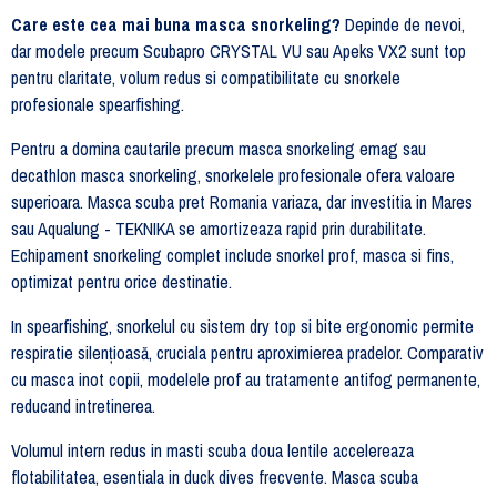
Care este cea mai buna masca snorkeling?
Depinde de nevoi,
dar modele precum Scubapro CRYSTAL VU sau Apeks VX2 sunt top
pentru claritate, volum redus si compatibilitate cu snorkele
profesionale spearfishing.
Pentru a domina cautarile precum masca snorkeling emag sau
decathlon masca snorkeling, snorkelele profesionale ofera valoare
superioara. Masca scuba pret Romania variaza, dar investitia in Mares
sau Aqualung - TEKNIKA se amortizeaza rapid prin durabilitate.
Echipament snorkeling complet include snorkel prof, masca si fins,
optimizat pentru orice destinatie.
In spearfishing, snorkelul cu sistem dry top si bite ergonomic permite
respiratie silențioasă, cruciala pentru aproximierea pradelor. Comparativ
cu masca inot copii, modelele prof au tratamente antifog permanente,
reducand intretinerea.
Volumul intern redus in masti scuba doua lentile accelereaza
flotabilitatea, esentiala in duck dives frecvente. Masca scuba