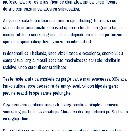
profesionala pret este justificat de claritatea optica, unde fiecare
detaliu conteaza in vanatoarea subacvatica.
Alegand snorkele profesionale pentru spearfishing, te aliniezi cu
standarde internationale, depasind optiunile locale. Integrarea lor cu
masca full face snorkeling sau clasica depinde de stil, dar profunzimea
specifica spearfishing favorizeaza tuburile dedicate.
In destinatii ca Thailanda, unde vizibilitatea e excelenta, snorkelul cu
camp vizual larg al mastii asociate maximizeaza sansele. Similar in
Maldive, unde curentii cer stabilitate.
Teste reale arata ca snorkele cu purge valve mari evacueaza 90% apa
intr-o suflare, spre deosebire de entry-level. Silicon hipoalergenic
previne reactii in ape sarate prelungite.
Segmentarea continua: incepatori aleg snorkele simple cu masca
snorkeling pret mic, avansatii pe Mares cu dry top, tehnicii pe Scubapro
cu reglaje fine.
Durabilitatea in ape reci vs tropicale: modelele cu neopren rezista mai