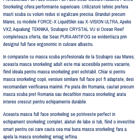
Snorkeling ofera performante superioare. Utilizatorii tehnic prefera
masti scuba cu volum redus si egalizare precisa. Branduri precum
Mares, cu modele FORCE-X LiquidSkin sau X-VISION ULTRA, Apeks
VX2, Aqualung TEKNIKA, Scubapro CRYSTAL VU si Ocean Reef
completeaza oferta, dar Seac PURA ANTIFOG se evidentiaza prin
designul full face ergonomic in culoare albastru.
In comparatie cu masca scuba profesionala de la Scubapro sau Mares,
aceasta masca snorkeling adult este mai accesibila pentru vacante,
fiind ideala pentru masca snorkeling pret echitabil. Chiar si pentru
masca snorkeling copii, versiuni similare full face pot fi adaptate, desi
recomandam verificarea marimii. Pe piata din Romania, cautari precum
masca scuba pret Romania sau decathlon masca snorkeling arata
interes crescut pentru echipamente durabile.
Aceasta masca full face snorkeling se potriveste perfect in
echipament snorkeling complet, alaturi de labe si tub, fiind o investitie
smart pentru cei care cauta cea mai buna masca snorkeling fara a
apela la masca snorkeling emag ieftina.