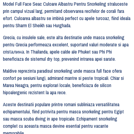
Model Full Face Seac Culoare Albastru Pentru Snorkeling straluceste
prin campul vizual larg, permitand observarea recifelor de corali fara
efort. Culoarea albastru se imbină perfect cu apele turcoaz, fiind ideala
pentru Sharm El Sheikh sau Hurghada.
Grecia, cu insulele sale, este alta destinatie unde masca snorkeling
pentru Grecia performeaza excelent, suportand valuri moderate si apa
cristалина. In Thailanda, apele calde ale Phuket sau Phi Phi
beneficiaza de sistemul dry top, prevenind intrarea apei sarate.
Maldive reprezinta paradisul snorkeling unde masca full face ofera
confort pe sesiuni lungi, admirand mantre si peste tropicali. Chiar si
Marea Neagra, pentru explorari locale, beneficiaza de silicon
hipoalergenic rezistent la apa rece.
Aceste destinatii populare printre romani subliniaza versatilitatea
echipamentului, fiind potrivita pentru masca snorkeling pentru Egipt
sau masca scuba diving in ape tropicale. Echipament snorkeling
complet cu aceasta masca devine esential pentru vacante
memorabile.