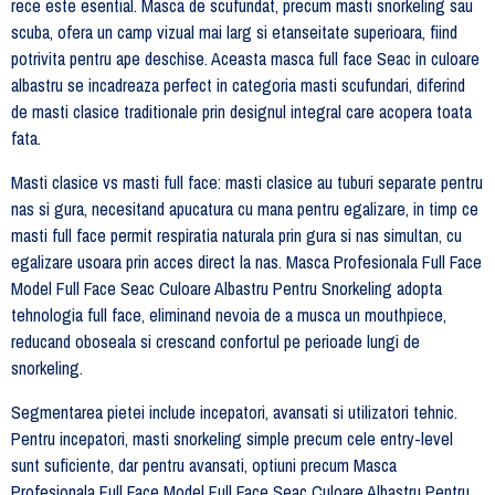
rece este esential. Masca de scufundat, precum masti snorkeling sau
scuba, ofera un camp vizual mai larg si etanseitate superioara, fiind
potrivita pentru ape deschise. Aceasta masca full face Seac in culoare
albastru se incadreaza perfect in categoria masti scufundari, diferind
de masti clasice traditionale prin designul integral care acopera toata
fata.
Masti clasice vs masti full face: masti clasice au tuburi separate pentru
nas si gura, necesitand apucatura cu mana pentru egalizare, in timp ce
masti full face permit respiratia naturala prin gura si nas simultan, cu
egalizare usoara prin acces direct la nas. Masca Profesionala Full Face
Model Full Face Seac Culoare Albastru Pentru Snorkeling adopta
tehnologia full face, eliminand nevoia de a musca un mouthpiece,
reducand oboseala si crescand confortul pe perioade lungi de
snorkeling.
Segmentarea pietei include incepatori, avansati si utilizatori tehnic.
Pentru incepatori, masti snorkeling simple precum cele entry-level
sunt suficiente, dar pentru avansati, optiuni precum Masca
Profesionala Full Face Model Full Face Seac Culoare Albastru Pentru