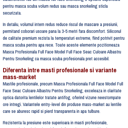
pentru masca scuba volum redus sau masca snorkeling sticla
securizata.
In detaliu, volumul intern redus reduce riscul de mascare a presiunii,
permitand coborari usoare pana la 3-5 metri fara discomfort. Siliconul
de calitate premium rezista la temperaturi extreme, fiind potrivit pentru
masca scuba pentru apa rece. Toate aceste elemente pozitioneaza
Masca Profesionala Full Face Model Full Face Seac Culoare Albastru
Pentru Snorkeling ca masca scuba profesionala pret accesibil.
Diferenta intre masti profesionale si variante
mass-market
Mastile profesionale, precum Masca Profesionala Full Face Model Full
Face Seac Culoare Albastru Pentru Snorkeling, exceleaza in claritate
optica datorita lentilelor tratate antifog, oferind vizune neestompate
ore intregi. Variantele entry-level din produse mass-market au lentile
care se aburesc rapid si pierd transparenta in apa tulbure.
Rezistenta la presiune este superioara in masti profesionale,