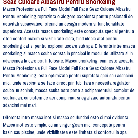
Seac Culoare Albastru Pentru Snorkeling
Masca Profesionala Full Face Model Full Face Seac Culoare Albastru
Pentru Snorkeling reprezinta o alegere excelenta pentru pasionatii de
activitati subacvatice, oferind un design modern si functionalitate
superioara. Aceasta masca snorkeling este conceputa special pentru a
oferi confort maxim si vizibilitate clara, fiind ideala atat pentru
snorkeling cat si pentru explorari usoare sub apa. Diferenta intre masca
snorkeling si masca scuba consta in principal in modul de utilizare si in
adancimea la care pot fi folosite. Masca snorkeling, cum este aceasta
Masca Profesionala Full Face Model Full Face Seac Culoare Albastru
Pentru Snorkeling, este optimizata pentru suprafata apei sau adancimi
mici, unde respiratia se face direct prin tub, fara a necesita regulator
scuba. In schimb, masca scuba este parte a echipamentului complet de
scufundari, cu sistem de aer comprimat si egalizare automata pentru
adancimi mai mari.
Diferenta intre masca inot si masca scufundari este si mai evidenta.
Masca inot este simpla, cu un singur geam mic, conceputa pentru
bazin sau piscine, unde vizibilitatea este limitata si confortul la apa