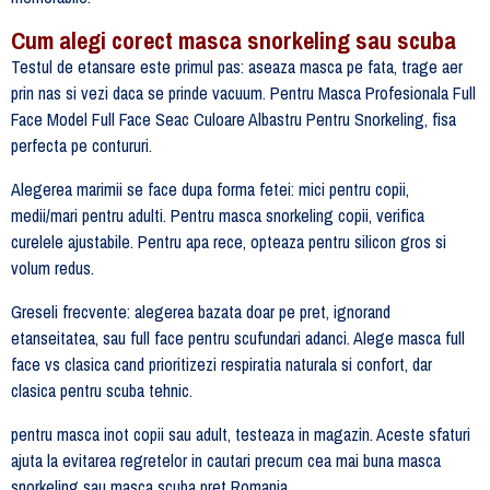
Cum alegi corect masca snorkeling sau scuba
Testul de etansare este primul pas: aseaza masca pe fata, trage aer
prin nas si vezi daca se prinde vacuum. Pentru Masca Profesionala Full
Face Model Full Face Seac Culoare Albastru Pentru Snorkeling, fisa
perfecta pe contururi.
Alegerea marimii se face dupa forma fetei: mici pentru copii,
medii/mari pentru adulti. Pentru masca snorkeling copii, verifica
curelele ajustabile. Pentru apa rece, opteaza pentru silicon gros si
volum redus.
Greseli frecvente: alegerea bazata doar pe pret, ignorand
etanseitatea, sau full face pentru scufundari adanci. Alege masca full
face vs clasica cand prioritizezi respiratia naturala si confort, dar
clasica pentru scuba tehnic.
pentru masca inot copii sau adult, testeaza in magazin. Aceste sfaturi
ajuta la evitarea regretelor in cautari precum cea mai buna masca
snorkeling sau masca scuba pret Romania.