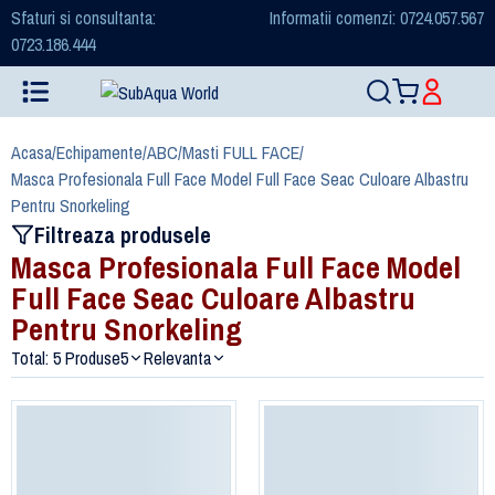
Sfaturi si consultanta:
Informatii comenzi: 0724.057.567
0723.186.444
Acasa
/
Echipamente
/
ABC
/
Masti FULL FACE
/
Masca Profesionala Full Face Model Full Face Seac Culoare Albastru
Pentru Snorkeling
Filtreaza produsele
Masca Profesionala Full Face Model
Full Face Seac Culoare Albastru
Pentru Snorkeling
Total: 5 Produse
5
Relevanta