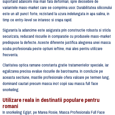
suportand adancimi mai mari fara deformari, spre deosebire de
variantele mass-market care se comprima usor. Durabilitatea siliconului
este un alt punct forte, rezistand la uzura indelungata in apa salina, in
timp ce entry-level se intaresc si crapa rapid.
Siguranta la adancime este asigurata prin constructie robusta si sticla
securizata, reducand riscurile in comparatie cu produsele mass-market
predispuse la defecte. Aceste diferente justifica alegerea unei masca
scuba profesionala peste optiuni ieftine, mai ales pentru utilizare
frecventa.
Claritatea optica ramane constanta gratie tratamentelor speciale, iar
egalizarea precisa evalue riscurile de barotrauma. In concluzie pe
aceasta sectiune, mastile profesionale ofera valoare pe termen lung,
dominand cautari precum masca inot copii sau masca full face
snorkeling.
Utilizare reala in destinatii populare pentru
romani
In snorkeling Egipt, pe Marea Rosie, Masca Profesionala Full Face