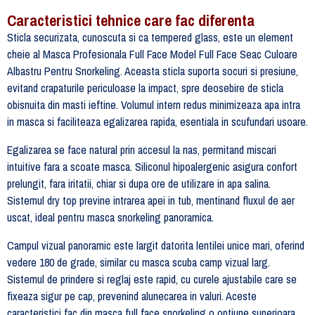
Caracteristici tehnice care fac diferenta
Sticla securizata, cunoscuta si ca tempered glass, este un element
cheie al Masca Profesionala Full Face Model Full Face Seac Culoare
Albastru Pentru Snorkeling. Aceasta sticla suporta socuri si presiune,
evitand crapaturile periculoase la impact, spre deosebire de sticla
obisnuita din masti ieftine. Volumul intern redus minimizeaza apa intra
in masca si faciliteaza egalizarea rapida, esentiala in scufundari usoare.
Egalizarea se face natural prin accesul la nas, permitand miscari
intuitive fara a scoate masca. Siliconul hipoalergenic asigura confort
prelungit, fara iritatii, chiar si dupa ore de utilizare in apa salina.
Sistemul dry top previne intrarea apei in tub, mentinand fluxul de aer
uscat, ideal pentru masca snorkeling panoramica.
Campul vizual panoramic este largit datorita lentilei unice mari, oferind
vedere 180 de grade, similar cu masca scuba camp vizual larg.
Sistemul de prindere si reglaj este rapid, cu curele ajustabile care se
fixeaza sigur pe cap, prevenind alunecarea in valuri. Aceste
caracteristici fac din masca full face snorkeling o optiune superioara