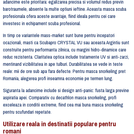
adancime este prioritara: egalizarea precisa si volumul redus previn
barotraumele, absente la multe optiuni ieftine. Aceasta masca scuba
profesionala ofera aceste avantaje, fiind ideala pentru cei care
investesc in echipament scuba profesional.
In timp ce variantele mass-market sunt bune pentru incepatori
ocazionali, masti ca Scubapro CRYSTAL VU sau aceasta Argintiu sunt
construite pentru performanta zilnica, cu margini hidro-dinamice care
reduc rezistenta. Claritatea optica include tratamente UV si anti-zarzi,
mentinand vizibilitatea in ape tulburi. Durabilitatea se vede in teste
reale: mii de ore sub apa fara defecte. Pentru masca snorkeling pret
Romania, alegerea profi inseamna economie pe termen lung.
Siguranta la adancime include si design anti-panic: fusta larga previne
aspiratia apei. Comparativ cu decathlon masca snorkeling, profi
exceleaza in conditii extreme, fiind cea mai buna masca snorkeling
pentru scufundari repetate.
Utilizare reala in destinatii populare pentru
romani