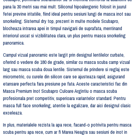
pana la 30 metri sau mai mult. Siliconul hipoalergenic folosit in juurul
fetei previne iritatiile, fiind ideal pentru sesiuni lungi de masca inot sau
snorkeling. Sistemul dry top, prezent in multe modele Scubapro,
blocheaza intrarea apei in timpul navigarii de suprafata, mentinand
interiorul uscat si vizibilitatea clara, un plus pentru masca snorkeling
panoramica.
Campul vizual panoramic este largit prin designul lentilelor curbate,
oferind o vedere de 180 de grade, similar cu masca scuba camp vizual
larg sau masca scuba doua lentile. Sistemul de prindere si reglaj este
micrometric, cu curele din silicon care se ajusteaza rapid, asigurand
etansare perfecta fara presiune pe fata. Aceste caracteristici fac din
Masca Premium Inot Scubapro Culoare Argintiu o masca scuba
profesionala pret competitiv, superioara variantelor standard. Pentru
masca full face snorkeling, atentie la egalizare, dar aici designul clasic
exceleaza.
In plus, materialele rezista la apa rece, facand-o potrivita pentru masca
scuba pentru apa rece, cum ar fi Marea Neagra sau sesiuni de inot in