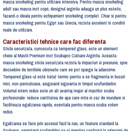
masca snorkeling pentru utilizare intensiva. Pentru masca snorkeling
adult sau masca inot copii, designul argintiu adauga un plus estetic,
facand-o ideala pentru echipament snorkeling complet. Chiar si pentru
masca snorkeling pentru Egipt sau Grecia, rezista excelent in conditii
reale de utilizare.
Caracteristici tehnice care fac diferenta
Sticla securizata, cunoscuta ca tempered glass, este un element
cheie al Mastii Premium Inot Scubapro Culoare Argintiu. Aceasta
masca snorkeling sticla securizata rezista la impacturi si presiune, spre
deosebire de lentilele obisnuite care se pot sparge la adancime.
Tempered glass-ul este tratat termic pentru a se fragmenta in bucati
mici, non-periculoase, asigurand siguranta in timpul scufundarilor.
Volumul intern redus este un alt avantaj major al mastilor scuba
profesionale: reduce cantitatea de apa care intra in caz de inundare si
faciliteaza egalizarea rapida, esentiala pentru masca scuba volum
redus.
Egalizarea se face prin accesul facil la nas, un feature standard la
Scubapro, permitand scafandrilor sa-si mentina confortul la adancimi de