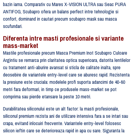
bazin iarna. Comparativ cu Mares X-VISION ULTRA sau Seac PURA
ANTIFOG, Scubapro ofera un balans perfect intre tehnologie si
confort, dominand in cautari precum scubapro mask sau masca
scufundari.
Diferenta intre masti profesionale si variante
mass-market
Mastile profesionale precum Masca Premium Inot Scubapro Culoare
Argintiu se remarca prin claritatea optica superioara, datorita lentilelor
cu tratament anti-aburire avansat si sticla de calitate inalta, spre
deosebire de variantele entry-level care se aburesc rapid. Rezistenta
la presiune este cruciala: modelele profi suporta adancimi de 40-60
metri fara deformari, in timp ce produsele mass-market se pot
comprima sau pierde etansare la peste 10 metri.
Durabilitatea siliconului este un alt factor: la masti profesionale,
siliconul premium rezista ani de utilizare intensiva fara a se intari sau
crapa, evitand inlocuiri frecvente. Variantele entry-level folosesc
silicon ieftin care se deterioreaza rapid in apa cu sare. Siguranta la