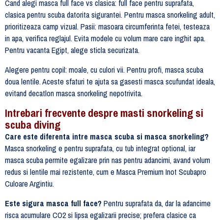
Cand alegi masca full face vs clasica: full face pentru suprafata,
clasica pentru scuba datorita sigurantei. Pentru masca snorkeling adult,
prioritizeaza camp vizual. Pasii: masoara circumferinta fetei, testeaza
in apa, verifica reglajul. Evita modele cu volum mare care inghit apa.
Pentru vacanta Egipt, alege sticla securizata.
Alegere pentru copil: moale, cu culori vii. Pentru profi, masca scuba
doua lentile. Aceste sfaturi te ajuta sa gasesti masca scufundat ideala,
evitand decatlon masca snorkeling nepotrivita.
Intrebari frecvente despre masti snorkeling si
scuba diving
Care este diferenta intre masca scuba si masca snorkeling?
Masca snorkeling e pentru suprafata, cu tub integrat optional, iar
masca scuba permite egalizare prin nas pentru adancimi, avand volum
redus si lentile mai rezistente, cum e Masca Premium Inot Scubapro
Culoare Argintiu.
Este sigura masca full face?
Pentru suprafata da, dar la adancime
risca acumulare CO2 si lipsa egalizarii precise; prefera clasice ca