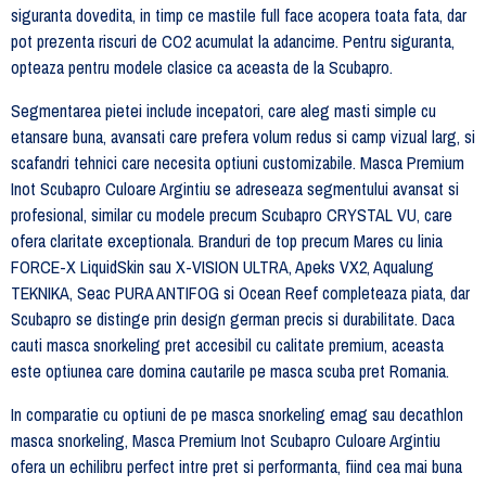
siguranta dovedita, in timp ce mastile full face acopera toata fata, dar
pot prezenta riscuri de CO2 acumulat la adancime. Pentru siguranta,
opteaza pentru modele clasice ca aceasta de la Scubapro.
Segmentarea pietei include incepatori, care aleg masti simple cu
etansare buna, avansati care prefera volum redus si camp vizual larg, si
scafandri tehnici care necesita optiuni customizabile. Masca Premium
Inot Scubapro Culoare Argintiu se adreseaza segmentului avansat si
profesional, similar cu modele precum Scubapro CRYSTAL VU, care
ofera claritate exceptionala. Branduri de top precum Mares cu linia
FORCE-X LiquidSkin sau X-VISION ULTRA, Apeks VX2, Aqualung
TEKNIKA, Seac PURA ANTIFOG si Ocean Reef completeaza piata, dar
Scubapro se distinge prin design german precis si durabilitate. Daca
cauti masca snorkeling pret accesibil cu calitate premium, aceasta
este optiunea care domina cautarile pe masca scuba pret Romania.
In comparatie cu optiuni de pe masca snorkeling emag sau decathlon
masca snorkeling, Masca Premium Inot Scubapro Culoare Argintiu
ofera un echilibru perfect intre pret si performanta, fiind cea mai buna