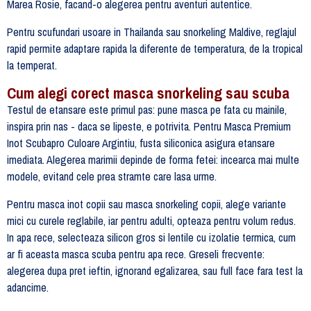
Marea Rosie, facand-o alegerea pentru aventuri autentice.
Pentru scufundari usoare in Thailanda sau snorkeling Maldive, reglajul
rapid permite adaptare rapida la diferente de temperatura, de la tropical
la temperat.
Cum alegi corect masca snorkeling sau scuba
Testul de etansare este primul pas: pune masca pe fata cu mainile,
inspira prin nas - daca se lipeste, e potrivita. Pentru Masca Premium
Inot Scubapro Culoare Argintiu, fusta siliconica asigura etansare
imediata. Alegerea marimii depinde de forma fetei: incearca mai multe
modele, evitand cele prea stramte care lasa urme.
Pentru masca inot copii sau masca snorkeling copii, alege variante
mici cu curele reglabile, iar pentru adulti, opteaza pentru volum redus.
In apa rece, selecteaza silicon gros si lentile cu izolatie termica, cum
ar fi aceasta masca scuba pentru apa rece. Greseli frecvente:
alegerea dupa pret ieftin, ignorand egalizarea, sau full face fara test la
adancime.