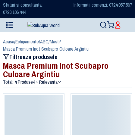
Sfaturi si consultanta:
Informatii comenzi: 0724.057.567
0723.186.444
Acasa
/
Echipamente
/
ABC
/
Masti
/
Masca Premium Inot Scubapro Culoare Argintiu
Filtreaza produsele
Masca Premium Inot Scubapro
Culoare Argintiu
Total: 4 Produse
4
Relevanta