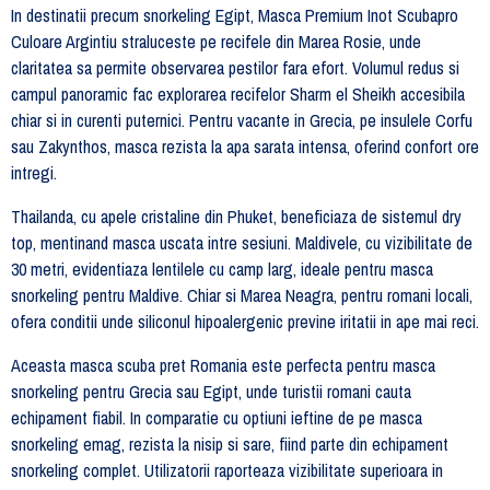
In destinatii precum snorkeling Egipt, Masca Premium Inot Scubapro
Culoare Argintiu straluceste pe recifele din Marea Rosie, unde
claritatea sa permite observarea pestilor fara efort. Volumul redus si
campul panoramic fac explorarea recifelor Sharm el Sheikh accesibila
chiar si in curenti puternici. Pentru vacante in Grecia, pe insulele Corfu
sau Zakynthos, masca rezista la apa sarata intensa, oferind confort ore
intregi.
Thailanda, cu apele cristaline din Phuket, beneficiaza de sistemul dry
top, mentinand masca uscata intre sesiuni. Maldivele, cu vizibilitate de
30 metri, evidentiaza lentilele cu camp larg, ideale pentru masca
snorkeling pentru Maldive. Chiar si Marea Neagra, pentru romani locali,
ofera conditii unde siliconul hipoalergenic previne iritatii in ape mai reci.
Aceasta masca scuba pret Romania este perfecta pentru masca
snorkeling pentru Grecia sau Egipt, unde turistii romani cauta
echipament fiabil. In comparatie cu optiuni ieftine de pe masca
snorkeling emag, rezista la nisip si sare, fiind parte din echipament
snorkeling complet. Utilizatorii raporteaza vizibilitate superioara in