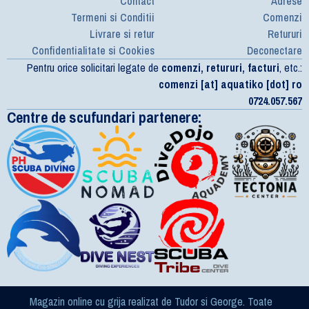
Contact
Adrese
Termeni si Conditii
Comenzi
Livrare si retur
Retururi
Confidentialitate si Cookies
Deconectare
Pentru orice solicitari legate de
comenzi, retururi, facturi
, etc.:
comenzi [at] aquatiko [dot] ro
0724.057.567
Centre de scufundari partenere:
Magazin online cu grija realizat de Tudor si George. Toate