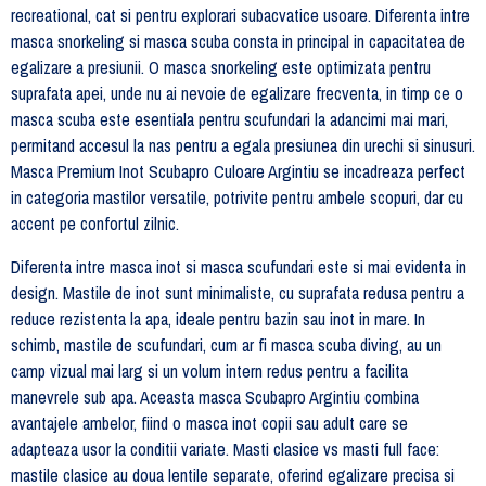
recreational, cat si pentru explorari subacvatice usoare. Diferenta intre
masca snorkeling si masca scuba consta in principal in capacitatea de
egalizare a presiunii. O masca snorkeling este optimizata pentru
suprafata apei, unde nu ai nevoie de egalizare frecventa, in timp ce o
masca scuba este esentiala pentru scufundari la adancimi mai mari,
permitand accesul la nas pentru a egala presiunea din urechi si sinusuri.
Masca Premium Inot Scubapro Culoare Argintiu se incadreaza perfect
in categoria mastilor versatile, potrivite pentru ambele scopuri, dar cu
accent pe confortul zilnic.
Diferenta intre masca inot si masca scufundari este si mai evidenta in
design. Mastile de inot sunt minimaliste, cu suprafata redusa pentru a
reduce rezistenta la apa, ideale pentru bazin sau inot in mare. In
schimb, mastile de scufundari, cum ar fi masca scuba diving, au un
camp vizual mai larg si un volum intern redus pentru a facilita
manevrele sub apa. Aceasta masca Scubapro Argintiu combina
avantajele ambelor, fiind o masca inot copii sau adult care se
adapteaza usor la conditii variate. Masti clasice vs masti full face:
mastile clasice au doua lentile separate, oferind egalizare precisa si