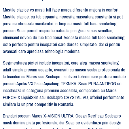
Mastile clasice vs masti full face marca diferenta majora in confort.
Mastile clasice, cu tub separata, necesita muscatura constanta si pot
provoca oboseala maxilarului, in timp ce masti full face snorkeling
precum Seac permit respiratia naturala prin gura si nas simultan,
eliminand nevoia de tub traditional. Aceasta masca full face snorkeling
este perfecta pentru incepatori care doresc simplitate, dar si pentru
avansati care apreciaza tehnologia moderna.
Segmentarea pietei include incepatori, care aleg masca snorkeling
adult simpla precum aceasta, avansati cu masca scuba profesionala de
la branduri ca Mares sau Scubapro, si diveri tehnici care prefera modele
precum Apeks VX2 sau Aqualung TEKNIKA. Seac PURA ANTIFOG se
incadreaza in categoria premium accesibila, comparabila cu Mares
FORCE-X LiquidSkin sau Scubapro CRYSTAL VU, oferind performante
similare la un pret competitiv in Romania.
Branduri precum Mares X-VISION ULTRA, Ocean Reef sau Scubapro
mask domina piata profesionala, dar Seac se evidentiaza prin design