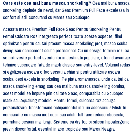
Care este cea mai buna masca snorkeling?
Cea mai buna masca
snorkeling depinde de nevoi, dar Seac Premium Full Face exceleaza in
confort si stil, concurand cu Mares sau Scubapro.
Aceasta masca Premium Full Face Seac Pentru Snorkeling Pentru
Femei Culoare Roz integreaza perfect toate aceste aspecte, fiind
optimizata pentru cautari precum masca snorkeling pret, masca scuba
diving sau echipament scuba profesional. Cu un design feminin roz, ea
se potriveste perfect aventurilor in destinatii populare, oferind avantaje
tehnice superioare fata de masti clasice sau entry-level. Volumul redus
si egalizarea usoara o fac versatila chiar si pentru utilizare usoara
scuba, desi excela in snorkeling. Pe piata romaneasca, unde cautari ca
masca snorkeling emag sau cea mai buna masca snorkeling domina,
acest model se impune prin calitate Seac, comparabila cu Scubapro
mask sau Aqualung modele. Pentru femei, culoarea roz adauga
personalizare, transformand echipamentul intr-un accesoriu stylish. In
comparatie cu masca inot copii sau adult, full face reduce oboseala,
permitand sesiuni mai lungi. Sisteme ca dry top si silicon hipoalergenic
previn disconfortul, esential in ape tropicale sau Marea Neagra.