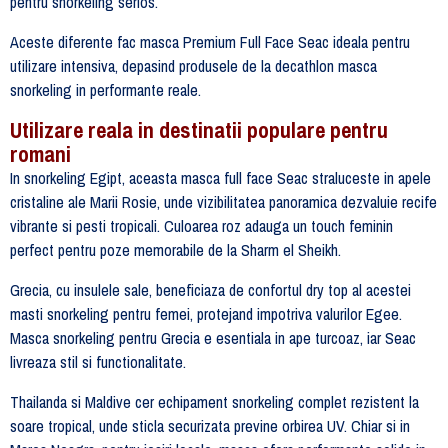
pentru snorkeling serios.
Aceste diferente fac masca Premium Full Face Seac ideala pentru
utilizare intensiva, depasind produsele de la decathlon masca
snorkeling in performante reale.
Utilizare reala in destinatii populare pentru
romani
In snorkeling Egipt, aceasta masca full face Seac straluceste in apele
cristaline ale Marii Rosie, unde vizibilitatea panoramica dezvaluie recife
vibrante si pesti tropicali. Culoarea roz adauga un touch feminin
perfect pentru poze memorabile de la Sharm el Sheikh.
Grecia, cu insulele sale, beneficiaza de confortul dry top al acestei
masti snorkeling pentru femei, protejand impotriva valurilor Egee.
Masca snorkeling pentru Grecia e esentiala in ape turcoaz, iar Seac
livreaza stil si functionalitate.
Thailanda si Maldive cer echipament snorkeling complet rezistent la
soare tropical, unde sticla securizata previne orbirea UV. Chiar si in