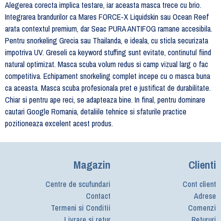
Alegerea corecta implica testare, iar aceasta masca trece cu brio.
Integrarea brandurilor ca Mares FORCE-X Liquidskin sau Ocean Reef
arata contextul premium, dar Seac PURA ANTIFOG ramane accesibila.
Pentru snorkeling Grecia sau Thailanda, e ideala, cu sticla securizata
impotriva UV. Greseli ca keyword stuffing sunt evitate, continutul fiind
natural optimizat. Masca scuba volum redus si camp vizual larg o fac
competitiva. Echipament snorkeling complet incepe cu o masca buna
ca aceasta. Masca scuba profesionala pret e justificat de durabilitate.
Chiar si pentru ape reci, se adapteaza bine. In final, pentru dominare
cautari Google Romania, detaliile tehnice si sfaturile practice
pozitioneaza excelent acest produs.
Magazin
Clienti
Centre de scufundari
Cont client
Contact
Adrese
Termeni si Conditii
Comenzi
Livrare si retur
Retururi