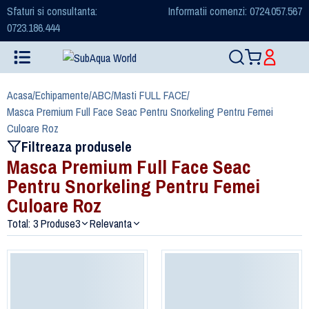
Sfaturi si consultanta:
Informatii comenzi: 0724.057.567
0723.186.444
Acasa
/
Echipamente
/
ABC
/
Masti FULL FACE
/
Masca Premium Full Face Seac Pentru Snorkeling Pentru Femei
Culoare Roz
Filtreaza produsele
Masca Premium Full Face Seac
Pentru Snorkeling Pentru Femei
Culoare Roz
Total: 3 Produse
3
Relevanta