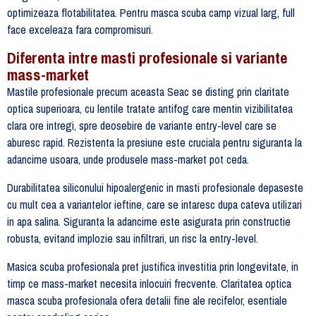
optimizeaza flotabilitatea. Pentru masca scuba camp vizual larg, full
face exceleaza fara compromisuri.
Diferenta intre masti profesionale si variante
mass-market
Mastile profesionale precum aceasta Seac se disting prin claritate
optica superioara, cu lentile tratate antifog care mentin vizibilitatea
clara ore intregi, spre deosebire de variante entry-level care se
aburesc rapid. Rezistenta la presiune este cruciala pentru siguranta la
adancime usoara, unde produsele mass-market pot ceda.
Durabilitatea siliconului hipoalergenic in masti profesionale depaseste
cu mult cea a variantelor ieftine, care se intaresc dupa cateva utilizari
in apa salina. Siguranta la adancime este asigurata prin constructie
robusta, evitand implozie sau infiltrari, un risc la entry-level.
Masica scuba profesionala pret justifica investitia prin longevitate, in
timp ce mass-market necesita inlocuiri frecvente. Claritatea optica
masca scuba profesionala ofera detalii fine ale recifelor, esentiale