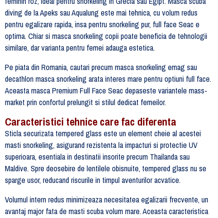
feminin roz, ideal pentru snorkeling in Grecia sau Egipt. Masca scuba
diving de la Apeks sau Aqualung este mai tehnica, cu volum redus
pentru egalizare rapida, insa pentru snorkeling pur, full face Seac e
optima. Chiar si masca snorkeling copii poate beneficia de tehnologii
similare, dar varianta pentru femei adauga estetica.
Pe piata din Romania, cautari precum masca snorkeling emag sau
decathlon masca snorkeling arata interes mare pentru optiuni full face.
Aceasta masca Premium Full Face Seac depaseste variantele mass-
market prin confortul prelungit si stilul dedicat femeilor.
Caracteristici tehnice care fac diferenta
Sticla securizata tempered glass este un element cheie al acestei
masti snorkeling, asigurand rezistenta la impacturi si protectie UV
superioara, esentiala in destinatii insorite precum Thailanda sau
Maldive. Spre deosebire de lentilele obisnuite, tempered glass nu se
sparge usor, reducand riscurile in timpul aventurilor acvatice.
Volumul intern redus minimizeaza necesitatea egalizarii frecvente, un
avantaj major fata de masti scuba volum mare. Aceasta caracteristica