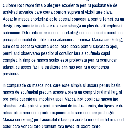
Culoare Roz reprezinta o alegere excelenta pentru pasionatele de
activitati acvatice care cauta confort suprem si vizibilitate clara.
Aceasta masca snorkeling este special conceputa pentru femei, cu un
design ergonomic in culoare roz care adauga un plus de stil explorarii
submarine. Diferenta intre masca snorkeling si masca scuba consta in
principal in modul de utilizare si adancimea permisa. Masca snorkeling,
cum este aceasta varianta Seac, este ideala pentru suprafata apei,
permitand observarea pestilor si coralilor fara a scufunda capul
complet, in timp ce masca scuba este proiectata pentru scufundari
adanci, cu acces facil la egalizare prin nas pentru a compensa
presiunea.
In comparatie cu masca inot, care este simpla si usoara pentru bazin,
masca de scufundari precum aceasta ofera un camp vizual mai larg si
protectie superioara impotriva apei. Masca inot copii sau masca inot
standard este potrivita pentru sesiuni de inot recreativ, dar lipseste de
robustetea necesara pentru expunerea la sare si soare prelungita.
Masca snorkeling pret accesibil il face pe acesta model un hit in randul
celor care vor calitate premium fara investitii exorbitante.