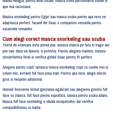
Marea Neagra, pentru iesiri locale, masca ofera performante solide in
ape mai racoroase.
Masica snorkeling pentru Egipt sau masca scuba pentru apa rece se
adapteaza perfect, facand din Seac o companion versatila pentru
vacantele romanilor.
Cum alegi corect masca snorkeling sau scuba
Testul de etansare este primul pas: aseaza masca pe fata si trage aer
prin nas; daca se lipeste, e potrivita. Pentru alegere marime, masura
circumferinta fetei si verifica ghidul Seac pentru fit perfect.
Alegere pentru copil: opteaza masca snorkeling copii cu curele moi si
volum mic, evitand full face prea mari. Pentru apa rece, alege silicon
gros si neopren adiational.
Greseli frecvente includ ignorarea egalizarii sau alegerea gresita full
face vs clasica: full face pentru suprafata, clasica pentru scuba adanc.
Masca full face snorkeling e ideala incepatorilor, dar verifica
compatibilitatea cu barba.