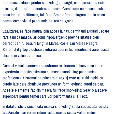
face masca ideala pentru snorkeling prelungit, unde presiunea este
minima, dar confortul conteaza maxim. Comparata cu masca scuba
doua lentile traditionala, full face Seac ofera o singura lentila unica
pentru camp vizual panoramic de 180 de grade.
Egalizarea se face natural prin acces la nas, permitand ajustari usoare
fara a ridica masca. Siliconul hipoalergenic previne iritatiile pielii,
perfect pentru sesiuni lungi in Marea Rosie sau Marea Neagra.
Sistemul dry top blocheaza intrarea apei in tub, mentinand aerul uscat
chiar si in valuri puternice.
Campul vizual panoramic transforma explorarea subacvatica intr-o
experienta imersiva, similara cu masca snorkeling panoramica
profesionala. Sistemul de prindere si reglaj este ajustabil rapid, cu
curele late care distribuie presiunea uniform, evitand dureri de cap.
Aceste elemente fac din masca full face snorkeling Seac o alegere
superioara pentru femei care vor performanta si stil roz.
In detaliu, sticla securizata masca snorkeling sticla securizata rezista
la zgarieturi, iar volum intern redus masca scuba volum redus