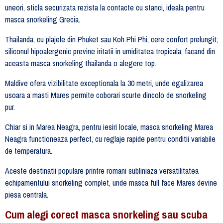
uneori, sticla securizata rezista la contacte cu stanci, ideala pentru
masca snorkeling Grecia.
Thailanda, cu plajele din Phuket sau Koh Phi Phi, cere confort prelungit;
siliconul hipoalergenic previne iritatii in umiditatea tropicala, facand din
aceasta masca snorkeling thailanda o alegere top.
Maldive ofera vizibilitate exceptionala la 30 metri, unde egalizarea
usoara a masti Mares permite coborari scurte dincolo de snorkeling
pur.
Chiar si in Marea Neagra, pentru iesiri locale, masca snorkeling Marea
Neagra functioneaza perfect, cu reglaje rapide pentru conditii variabile
de temperatura.
Aceste destinatii populare printre romani subliniaza versatilitatea
echipamentului snorkeling complet, unde masca full face Mares devine
piesa centrala.
Cum alegi corect masca snorkeling sau scuba