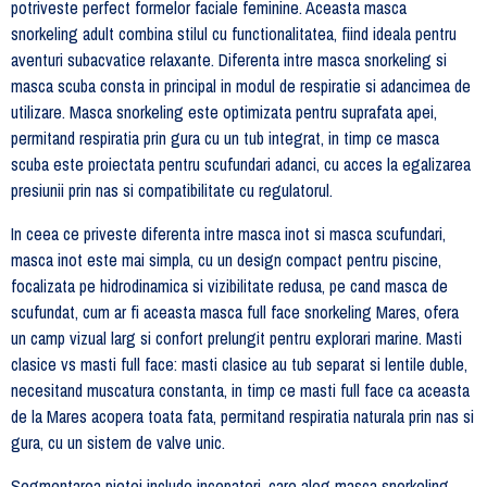
potriveste perfect formelor faciale feminine. Aceasta masca
snorkeling adult combina stilul cu functionalitatea, fiind ideala pentru
aventuri subacvatice relaxante. Diferenta intre masca snorkeling si
masca scuba consta in principal in modul de respiratie si adancimea de
utilizare. Masca snorkeling este optimizata pentru suprafata apei,
permitand respiratia prin gura cu un tub integrat, in timp ce masca
scuba este proiectata pentru scufundari adanci, cu acces la egalizarea
presiunii prin nas si compatibilitate cu regulatorul.
In ceea ce priveste diferenta intre masca inot si masca scufundari,
masca inot este mai simpla, cu un design compact pentru piscine,
focalizata pe hidrodinamica si vizibilitate redusa, pe cand masca de
scufundat, cum ar fi aceasta masca full face snorkeling Mares, ofera
un camp vizual larg si confort prelungit pentru explorari marine. Masti
clasice vs masti full face: masti clasice au tub separat si lentile duble,
necesitand muscatura constanta, in timp ce masti full face ca aceasta
de la Mares acopera toata fata, permitand respiratia naturala prin nas si
gura, cu un sistem de valve unic.
Segmentarea pietei include incepatori, care aleg masca snorkeling