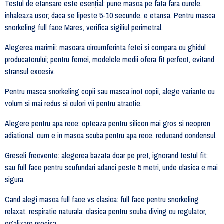
Testul de etansare este esențial: pune masca pe fata fara curele,
inhaleaza usor; daca se lipeste 5-10 secunde, e etansa. Pentru masca
snorkeling full face Mares, verifica sigiliul perimetral.
Alegerea marimii: masoara circumferinta fetei si compara cu ghidul
producatorului; pentru femei, modelele medii ofera fit perfect, evitand
stransul excesiv.
Pentru masca snorkeling copii sau masca inot copii, alege variante cu
volum si mai redus si culori vii pentru atractie.
Alegere pentru apa rece: opteaza pentru silicon mai gros si neopren
adiational, cum e in masca scuba pentru apa rece, reducand condensul.
Greseli frecvente: alegerea bazata doar pe pret, ignorand testul fit;
sau full face pentru scufundari adanci peste 5 metri, unde clasica e mai
sigura.
Cand alegi masca full face vs clasica: full face pentru snorkeling
relaxat, respiratie naturala; clasica pentru scuba diving cu regulator,
egalizare precisa.