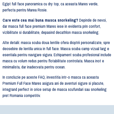
Egipt full face panoramica cu dry top, ca aceasta Mares verde,
perfecta pentru Marea Rosie.
Care este cea mai buna masca snorkeling?
Depinde de nevoi,
dar masca full face premium Mares iese in evidenta prin confort,
vizibilitate si durabilitate, depasind decathlon masca snorkeling.
Alte detalii: masca scuba doua lentile ofera dioptrii personalizate, spre
deosebire de lentila unica in full face. Masca scuba camp vizual larg e
esentiala pentru navigare sigura. Echipament scuba profesional include
masca cu volum redus pentru flotabilitate controlata. Masca inot e
minimalista, dar inadecvata pentru ocean.
In concluzie pe aceste FAQ, investitia intr-o masca ca aceasta
Premium Full Face Mares asigura ani de aventuri sigure si placute,
integrand perfect in orice setup de masca scufundari sau snorkeling
pret Romania competitiv.