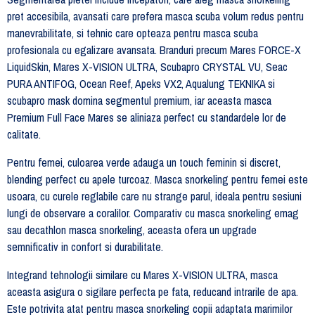
pret accesibila, avansati care prefera masca scuba volum redus pentru
manevrabilitate, si tehnic care opteaza pentru masca scuba
profesionala cu egalizare avansata. Branduri precum Mares FORCE-X
LiquidSkin, Mares X-VISION ULTRA, Scubapro CRYSTAL VU, Seac
PURA ANTIFOG, Ocean Reef, Apeks VX2, Aqualung TEKNIKA si
scubapro mask domina segmentul premium, iar aceasta masca
Premium Full Face Mares se aliniaza perfect cu standardele lor de
calitate.
Pentru femei, culoarea verde adauga un touch feminin si discret,
blending perfect cu apele turcoaz. Masca snorkeling pentru femei este
usoara, cu curele reglabile care nu strange parul, ideala pentru sesiuni
lungi de observare a coralilor. Comparativ cu masca snorkeling emag
sau decathlon masca snorkeling, aceasta ofera un upgrade
semnificativ in confort si durabilitate.
Integrand tehnologii similare cu Mares X-VISION ULTRA, masca
aceasta asigura o sigilare perfecta pe fata, reducand intrarile de apa.
Este potrivita atat pentru masca snorkeling copii adaptata marimilor