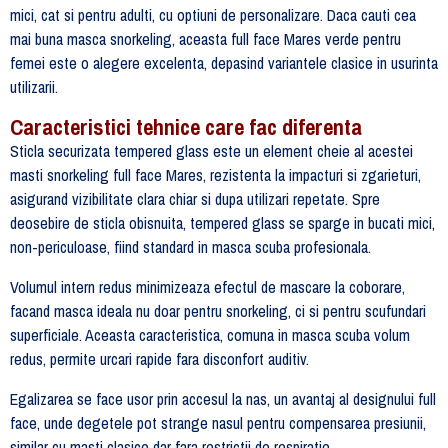
mici, cat si pentru adulti, cu optiuni de personalizare. Daca cauti cea
mai buna masca snorkeling, aceasta full face Mares verde pentru
femei este o alegere excelenta, depasind variantele clasice in usurinta
utilizarii.
Caracteristici tehnice care fac diferenta
Sticla securizata tempered glass este un element cheie al acestei
masti snorkeling full face Mares, rezistenta la impacturi si zgarieturi,
asigurand vizibilitate clara chiar si dupa utilizari repetate. Spre
deosebire de sticla obisnuita, tempered glass se sparge in bucati mici,
non-periculoase, fiind standard in masca scuba profesionala.
Volumul intern redus minimizeaza efectul de mascare la coborare,
facand masca ideala nu doar pentru snorkeling, ci si pentru scufundari
superficiale. Aceasta caracteristica, comuna in masca scuba volum
redus, permite urcari rapide fara disconfort auditiv.
Egalizarea se face usor prin accesul la nas, un avantaj al designului full
face, unde degetele pot strange nasul pentru compensarea presiunii,
similar cu masti clasice dar fara restrictii de respiratie.