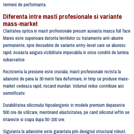
termeni de performanta.
Diferenta intre masti profesionale si variante
mass-market
Claritatea optica in masti profesionale precum aceasta masca full face
Mares este superioara datorita lentilelor cu tratamente anti-aburire
permanente, spre deosebire de variante entry-level care se aburesc
rapid. Aceasta asigura vizibilitate impecabila in orice conditii de lumina
subacvatice.
Rezistenta la presiune este cruciala; masti profesionale rezista la
adancimi de pana la 30 metri fara deformare, in timp ce produse mass-
market cedeaza rapid, riscand inundari. Volumul redus contribuie aici
semnificativ.
Durabilitatea siliconului hipoalergenic in modele premium depaseste
500 ore de utilizare, mentinand elasticitatea, pe cand siliconul ieftin se
intareste si crapa dupa 50-100 ore.
Siguranta la adancime este garantata prin designul structural robust,