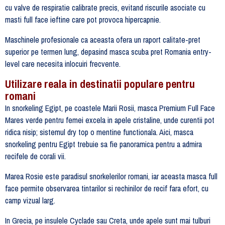
cu valve de respiratie calibrate precis, evitand riscurile asociate cu
masti full face ieftine care pot provoca hipercapnie.
Maschinele profesionale ca aceasta ofera un raport calitate-pret
superior pe termen lung, depasind masca scuba pret Romania entry-
level care necesita inlocuiri frecvente.
Utilizare reala in destinatii populare pentru
romani
In snorkeling Egipt, pe coastele Marii Rosii, masca Premium Full Face
Mares verde pentru femei excela in apele cristaline, unde curentii pot
ridica nisip; sistemul dry top o mentine functionala. Aici, masca
snorkeling pentru Egipt trebuie sa fie panoramica pentru a admira
recifele de corali vii.
Marea Rosie este paradisul snorkelerilor romani, iar aceasta masca full
face permite observarea tintarilor si rechinilor de recif fara efort, cu
camp vizual larg.
In Grecia, pe insulele Cyclade sau Creta, unde apele sunt mai tulburi