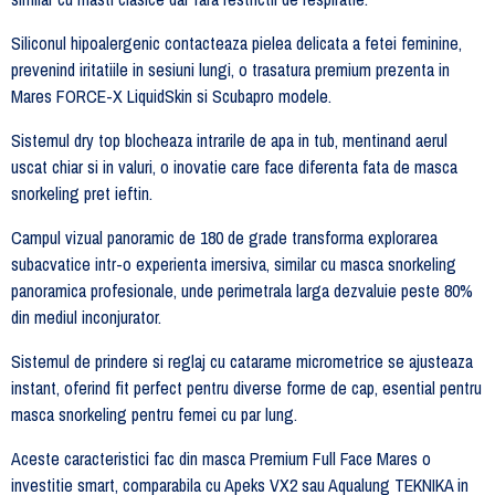
Siliconul hipoalergenic contacteaza pielea delicata a fetei feminine,
prevenind iritatiile in sesiuni lungi, o trasatura premium prezenta in
Mares FORCE-X LiquidSkin si Scubapro modele.
Sistemul dry top blocheaza intrarile de apa in tub, mentinand aerul
uscat chiar si in valuri, o inovatie care face diferenta fata de masca
snorkeling pret ieftin.
Campul vizual panoramic de 180 de grade transforma explorarea
subacvatice intr-o experienta imersiva, similar cu masca snorkeling
panoramica profesionale, unde perimetrala larga dezvaluie peste 80%
din mediul inconjurator.
Sistemul de prindere si reglaj cu catarame micrometrice se ajusteaza
instant, oferind fit perfect pentru diverse forme de cap, esential pentru
masca snorkeling pentru femei cu par lung.
Aceste caracteristici fac din masca Premium Full Face Mares o
investitie smart, comparabila cu Apeks VX2 sau Aqualung TEKNIKA in