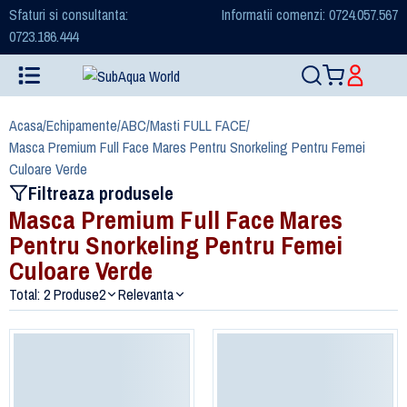
Sfaturi si consultanta:
Informatii comenzi: 0724.057.567
0723.186.444
Acasa
/
Echipamente
/
ABC
/
Masti FULL FACE
/
Masca Premium Full Face Mares Pentru Snorkeling Pentru Femei
Culoare Verde
Filtreaza produsele
Masca Premium Full Face Mares
Pentru Snorkeling Pentru Femei
Culoare Verde
Total: 2 Produse
2
Relevanta