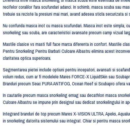
recifelor coralilor fara scufundari adanci. In schimb, masca scuba sau ma
trebuie sa reziste la presiuni mai mari, avand adesea sticla securizata si 
Nu confunda masca inot cu masca scufundari. Masca inot este simpla, cu le
snorkeling sau scuba, are caracteristici avansate precum camp vizual larg 
Mastile clasice vs masti full face marca diferenta in confort. Mastile 
Pentru Snorkeling Pentru Barbati Culoare Albastru elimina acest inconvenie
claritatea optica superioara.
Segmentarea pietei include optiuni pentru incepatori, avansati si scafan
volum redus, cum ar fi modelele Mares FORCE-X LiquidSkin sau Scubapr
Branduri precum Seac PURA ANTIFOG, Ocean Reef si Scubapro ofera vari
In cautarile precum masca snorkeling emag sau decathlon masca snorkelin
Culoare Albastru se impune prin designul sau dedicat snorkelingului in ape
Integrand branduri de top precum Mares X-VISION ULTRA, Apeks, Aqualung
in snorkeling datorita sistemului sau integrat. Chiar si pentru masca snork