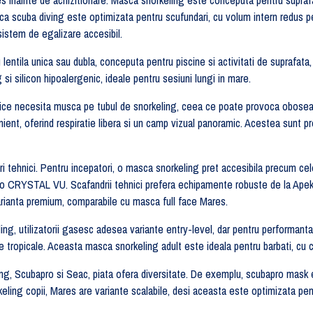
sca scuba diving este optimizata pentru scufundari, cu volum intern redus p
sistem de egalizare accesibil.
ntila unica sau dubla, conceputa pentru piscine si activitati de suprafata,
si silicon hipoalergenic, ideale pentru sesiuni lungi in mare.
clasice necesita musca pe tubul de snorkeling, ceea ce poate provoca obose
nt, oferind respiratie libera si un camp vizual panoramic. Acestea sunt prefe
dri tehnici. Pentru incepatori, o masca snorkeling pret accesibila precum c
o CRYSTAL VU. Scafandrii tehnici prefera echipamente robuste de la Apek
anta premium, comparabile cu masca full face Mares.
g, utilizatorii gasesc adesea variante entry-level, dar pentru performan
 tropicale. Aceasta masca snorkeling adult este ideala pentru barbati, cu cu
, Scubapro si Seac, piata ofera diversitate. De exemplu, scubapro mask e
eling copii, Mares are variante scalabile, desi aceasta este optimizata pent