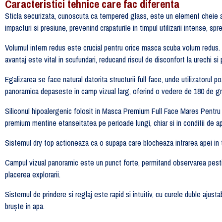
Caracteristici tehnice care fac diferenta
Sticla securizata, cunoscuta ca tempered glass, este un element cheie a
impacturi si presiune, prevenind crapaturile in timpul utilizarii intense, s
Volumul intern redus este crucial pentru orice masca scuba volum redus. In
avantaj este vital in scufundari, reducand riscul de disconfort la urechi si
Egalizarea se face natural datorita structurii full face, unde utilizatorul
panoramica depaseste in camp vizual larg, oferind o vedere de 180 de g
Siliconul hipoalergenic folosit in Masca Premium Full Face Mares Pentru Sno
premium mentine etanseitatea pe perioade lungi, chiar si in conditii de a
Sistemul dry top actioneaza ca o supapa care blocheaza intrarea apei in t
Campul vizual panoramic este un punct forte, permitand observarea pestilo
placerea explorarii.
Sistemul de prindere si reglaj este rapid si intuitiv, cu curele duble ajust
bruște in apa.