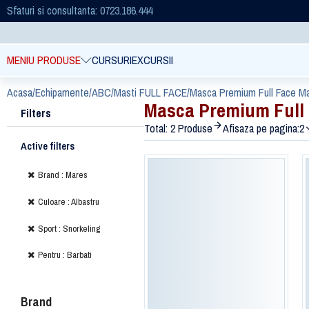
Sfaturi si consultanta: 0723.186.444
MENIU PRODUSE
CURSURI
EXCURSII
Acasa
/
Echipamente
/
ABC
/
Masti FULL FACE
/
Masca Premium Full Face Mar
Masca Premium Full 
Filters
Total: 2 Produse
Afisaza pe pagina:
2
Active filters
Brand : Mares
Culoare : Albastru
Sport : Snorkeling
Pentru : Barbati
Brand