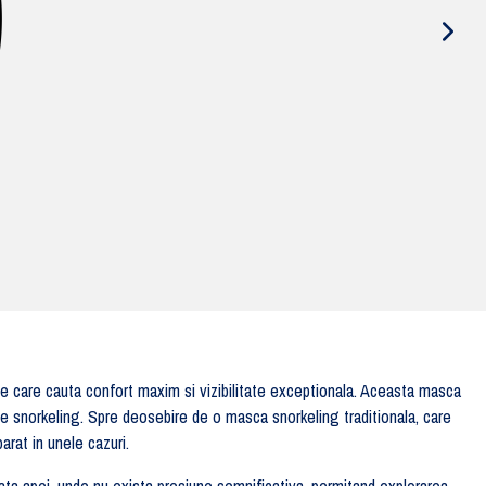
ce care cauta confort maxim si vizibilitate exceptionala. Aceasta masca
de snorkeling. Spre deosebire de o masca snorkeling traditionala, care
arat in unele cazuri.
ata apei, unde nu exista presiune semnificativa, permitand explorarea