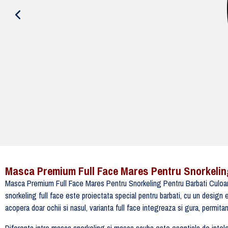
Masca Premium Full Face Mares Pentru Snorkelin
Masca Premium Full Face Mares Pentru Snorkeling Pentru Barbati Culoare A
snorkeling full face este proiectata special pentru barbati, cu un design
acopera doar ochii si nasul, varianta full face integreaza si gura, permitan
Diferenta intre masca snorkeling si masca scuba este esentiala de intele