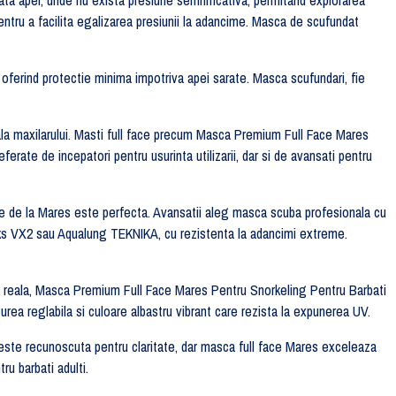
entru a facilita egalizarea presiunii la adancime. Masca de scufundat
 oferind protectie minima impotriva apei sarate. Masca scufundari, fie
ala maxilarului. Masti full face precum Masca Premium Full Face Mares
rate de incepatori pentru usurinta utilizarii, dar si de avansati pentru
ele de la Mares este perfecta. Avansatii aleg masca scuba profesionala cu
s VX2 sau Aqualung TEKNIKA, cu rezistenta la adancimi extreme.
ta reala, Masca Premium Full Face Mares Pentru Snorkeling Pentru Barbati
rea reglabila si culoare albastru vibrant care rezista la expunerea UV.
ste recunoscuta pentru claritate, dar masca full face Mares exceleaza
ru barbati adulti.