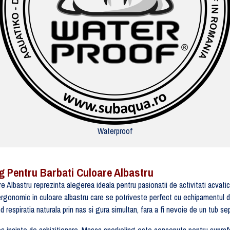
Waterproof
g Pentru Barbati Culoare Albastru
lbastru reprezinta alegerea ideala pentru pasionatii de activitati acvati
 ergonomic in culoare albastru care se potriveste perfect cu echipamentul 
d respiratia naturala prin nas si gura simultan, fara a fi nevoie de un tub sep
s inainte de achizitionare. Masca snorkeling este conceputa pentru supraf