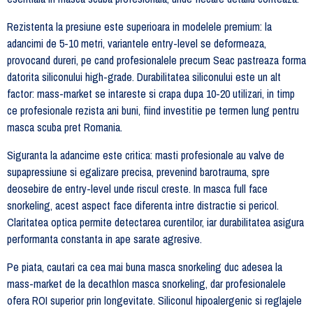
Rezistenta la presiune este superioara in modelele premium: la
adancimi de 5-10 metri, variantele entry-level se deformeaza,
provocand dureri, pe cand profesionalele precum Seac pastreaza forma
datorita siliconului high-grade. Durabilitatea siliconului este un alt
factor: mass-market se intareste si crapa dupa 10-20 utilizari, in timp
ce profesionale rezista ani buni, fiind investitie pe termen lung pentru
masca scuba pret Romania.
Siguranta la adancime este critica: masti profesionale au valve de
supapressiune si egalizare precisa, prevenind barotrauma, spre
deosebire de entry-level unde riscul creste. In masca full face
snorkeling, acest aspect face diferenta intre distractie si pericol.
Claritatea optica permite detectarea curentilor, iar durabilitatea asigura
performanta constanta in ape sarate agresive.
Pe piata, cautari ca cea mai buna masca snorkeling duc adesea la
mass-market de la decathlon masca snorkeling, dar profesionalele
ofera ROI superior prin longevitate. Siliconul hipoalergenic si reglajele