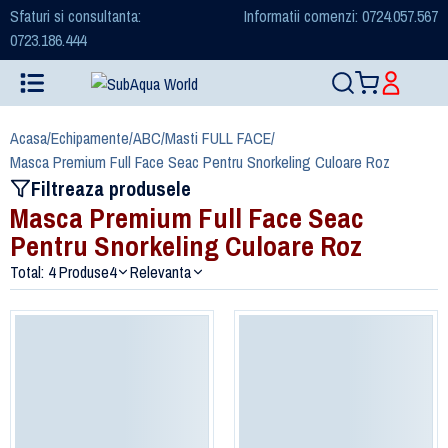
Sfaturi si consultanta:
Informatii comenzi: 0724.057.567
0723.186.444
Acasa
/
Echipamente
/
ABC
/
Masti FULL FACE
/
Masca Premium Full Face Seac Pentru Snorkeling Culoare Roz
Filtreaza produsele
Masca Premium Full Face Seac
Pentru Snorkeling Culoare Roz
Total: 4 Produse
4
Relevanta