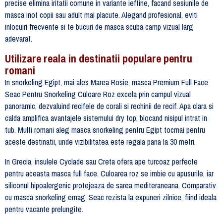
precise elimina iritatii comune in variante ieftine, facand sesiunile de
masca inot copii sau adult mai placute. Alegand profesional, eviti
inlocuiri frecvente si te bucuri de masca scuba camp vizual larg
adevarat.
Utilizare reala in destinatii populare pentru
romani
In snorkeling Egipt, mai ales Marea Rosie, masca Premium Full Face
Seac Pentru Snorkeling Culoare Roz excela prin campul vizual
panoramic, dezvaluind recifele de corali si rechinii de recif. Apa clara si
calda amplifica avantajele sistemului dry top, blocand nisipul intrat in
tub. Multi romani aleg masca snorkeling pentru Egipt tocmai pentru
aceste destinatii, unde vizibilitatea este regala pana la 30 metri.
In Grecia, insulele Cyclade sau Creta ofera ape turcoaz perfecte
pentru aceasta masca full face. Culoarea roz se imbie cu apusurile, iar
siliconul hipoalergenic protejeaza de sarea mediteraneana. Comparativ
cu masca snorkeling emag, Seac rezista la expuneri zilnice, fiind ideala
pentru vacante prelungite.