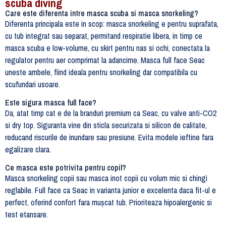
scuba diving
Care este diferenta intre masca scuba si masca snorkeling?
Diferenta principala este in scop: masca snorkeling e pentru suprafata,
cu tub integrat sau separat, permitand respiratie libera, in timp ce
masca scuba e low-volume, cu skirt pentru nas si ochi, conectata la
regulator pentru aer comprimat la adancime. Masca full face Seac
uneste ambele, fiind ideala pentru snorkeling dar compatibila cu
scufundari usoare.
Este sigura masca full face?
Da, atat timp cat e de la branduri premium ca Seac, cu valve anti-CO2
si dry top. Siguranta vine din sticla securizata si silicon de calitate,
reducand riscurile de inundare sau presiune. Evita modele ieftine fara
egalizare clara.
Ce masca este potrivita pentru copil?
Masca snorkeling copii sau masca inot copii cu volum mic si chingi
reglabile. Full face ca Seac in varianta junior e excelenta daca fit-ul e
perfect, oferind confort fara mușcat tub. Prioriteaza hipoalergenic si
test etansare.