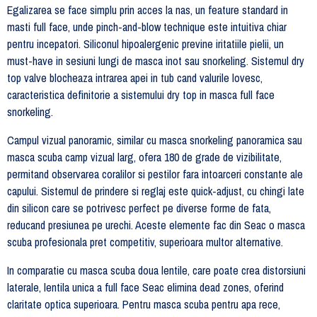
Egalizarea se face simplu prin acces la nas, un feature standard in
masti full face, unde pinch-and-blow technique este intuitiva chiar
pentru incepatori. Siliconul hipoalergenic previne iritatiile pielii, un
must-have in sesiuni lungi de masca inot sau snorkeling. Sistemul dry
top valve blocheaza intrarea apei in tub cand valurile lovesc,
caracteristica definitorie a sistemului dry top in masca full face
snorkeling.
Campul vizual panoramic, similar cu masca snorkeling panoramica sau
masca scuba camp vizual larg, ofera 180 de grade de vizibilitate,
permitand observarea coralilor si pestilor fara intoarceri constante ale
capului. Sistemul de prindere si reglaj este quick-adjust, cu chingi late
din silicon care se potrivesc perfect pe diverse forme de fata,
reducand presiunea pe urechi. Aceste elemente fac din Seac o masca
scuba profesionala pret competitiv, superioara multor alternative.
In comparatie cu masca scuba doua lentile, care poate crea distorsiuni
laterale, lentila unica a full face Seac elimina dead zones, oferind
claritate optica superioara. Pentru masca scuba pentru apa rece,