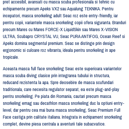
pret accesibil, avansati cu masca scuba profesionala si tehnic cu
echipamente precum Apeks VX2 sau Aqualung TEKNIKA. Pentru
incepatori, masca snorkeling adult Seac roz este entry-friendly, iar
pentru copii, variantele masca snorkeling copii ofera siguranta. Branduri
precum Mares cu Mares FORCE-X LiquidSkin sau Mares X-VISION
ULTRA, Scubapro CRYSTAL VU, Seac PURA ANTIFOG, Ocean Reef si
Apeks domina segmentul premium. Seac se distinge prin design
ergonomic si culoare roz vibranta, ideala pentru snorkeling in ape
tropicale.
Aceasta masca full face snorkeling Seac este superioara variantelor
masca scuba diving clasice prin integrarea tubului in structura,
reducand rezistenta la apa. Spre deosebire de masca scufundari
traditionala, care necesita regulator separat, ea este plug-and-play
pentru snorkeling. Pe piata din Romania, cautari precum masca
snorkeling emag sau decathlon masca snorkeling duc la optiuni entry-
level, dar pentru cea mai buna masca snorkeling, Seac Premium Full
Face castiga prin calitate italiana. Integrata in echipament snorkeling
complet, devine piesa centrala a aventurii tale subacvatice.