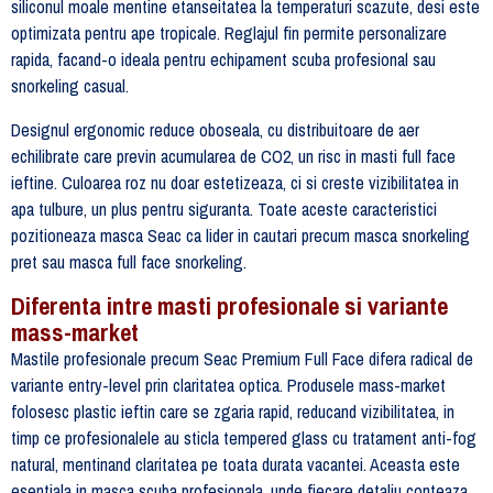
siliconul moale mentine etanseitatea la temperaturi scazute, desi este
optimizata pentru ape tropicale. Reglajul fin permite personalizare
rapida, facand-o ideala pentru echipament scuba profesional sau
snorkeling casual.
Designul ergonomic reduce oboseala, cu distribuitoare de aer
echilibrate care previn acumularea de CO2, un risc in masti full face
ieftine. Culoarea roz nu doar estetizeaza, ci si creste vizibilitatea in
apa tulbure, un plus pentru siguranta. Toate aceste caracteristici
pozitioneaza masca Seac ca lider in cautari precum masca snorkeling
pret sau masca full face snorkeling.
Diferenta intre masti profesionale si variante
mass-market
Mastile profesionale precum Seac Premium Full Face difera radical de
variante entry-level prin claritatea optica. Produsele mass-market
folosesc plastic ieftin care se zgaria rapid, reducand vizibilitatea, in
timp ce profesionalele au sticla tempered glass cu tratament anti-fog
natural, mentinand claritatea pe toata durata vacantei. Aceasta este
esentiala in masca scuba profesionala, unde fiecare detaliu conteaza.