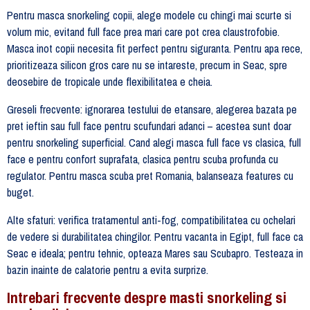
Pentru masca snorkeling copii, alege modele cu chingi mai scurte si
volum mic, evitand full face prea mari care pot crea claustrofobie.
Masca inot copii necesita fit perfect pentru siguranta. Pentru apa rece,
prioritizeaza silicon gros care nu se intareste, precum in Seac, spre
deosebire de tropicale unde flexibilitatea e cheia.
Greseli frecvente: ignorarea testului de etansare, alegerea bazata pe
pret ieftin sau full face pentru scufundari adanci – acestea sunt doar
pentru snorkeling superficial. Cand alegi masca full face vs clasica, full
face e pentru confort suprafata, clasica pentru scuba profunda cu
regulator. Pentru masca scuba pret Romania, balanseaza features cu
buget.
Alte sfaturi: verifica tratamentul anti-fog, compatibilitatea cu ochelari
de vedere si durabilitatea chingilor. Pentru vacanta in Egipt, full face ca
Seac e ideala; pentru tehnic, opteaza Mares sau Scubapro. Testeaza in
bazin inainte de calatorie pentru a evita surprize.
Intrebari frecvente despre masti snorkeling si