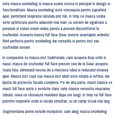
intre masca snorkeling si masca scuba consta in principal in design si
functionalitate. Masca snorkeling este conceputa pentru suprafata
apei, permitand respiratia naturala prin tub, in timp ce masca scuba
este optimizata pentru adancimi mai mari, cu sistem de egalizare a
presiunii si volum intern redus pentru a preveni discomfortul la
scufundari. Aceasta masca full face Seac uneste avantajele ambelor,
fiind perfecta pentru snorkeling dar versatila si pentru inot sau
scufundari usoare.
In comparatie cu masca inot traditionala, care acopera doar ochii si
nasul, masca de scufundat full face precum cea de la Seac acopera
toata fata, eliminand nevoia de a mesteca tubul si reducand intrarea
apei. Masca inot copii sau masca inot adult este simpla si ieftina, dar
lipsita de protectie faciala completa. Pe de alta parte, masti clasice vs
masti full face arata o evolutie clara: cele clasice necesita mușcarea
tubului, ceea ce obosește maxilarul dupa ore lungi, in timp ce full face
permite respiratie orala si nazala simultan, cu un camp vizual mai larg.
Segmentarea pietei include incepatori, care aleg masca snorkeling