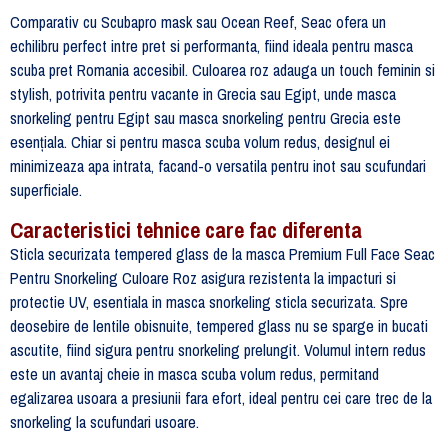
Comparativ cu Scubapro mask sau Ocean Reef, Seac ofera un
echilibru perfect intre pret si performanta, fiind ideala pentru masca
scuba pret Romania accesibil. Culoarea roz adauga un touch feminin si
stylish, potrivita pentru vacante in Grecia sau Egipt, unde masca
snorkeling pentru Egipt sau masca snorkeling pentru Grecia este
esențiala. Chiar si pentru masca scuba volum redus, designul ei
minimizeaza apa intrata, facand-o versatila pentru inot sau scufundari
superficiale.
Caracteristici tehnice care fac diferenta
Sticla securizata tempered glass de la masca Premium Full Face Seac
Pentru Snorkeling Culoare Roz asigura rezistenta la impacturi si
protectie UV, esentiala in masca snorkeling sticla securizata. Spre
deosebire de lentile obisnuite, tempered glass nu se sparge in bucati
ascutite, fiind sigura pentru snorkeling prelungit. Volumul intern redus
este un avantaj cheie in masca scuba volum redus, permitand
egalizarea usoara a presiunii fara efort, ideal pentru cei care trec de la
snorkeling la scufundari usoare.