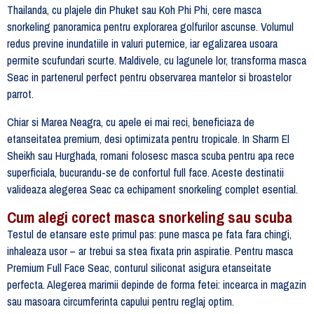
Thailanda, cu plajele din Phuket sau Koh Phi Phi, cere masca
snorkeling panoramica pentru explorarea golfurilor ascunse. Volumul
redus previne inundatiile in valuri puternice, iar egalizarea usoara
permite scufundari scurte. Maldivele, cu lagunele lor, transforma masca
Seac in partenerul perfect pentru observarea mantelor si broastelor
parrot.
Chiar si Marea Neagra, cu apele ei mai reci, beneficiaza de
etanseitatea premium, desi optimizata pentru tropicale. In Sharm El
Sheikh sau Hurghada, romani folosesc masca scuba pentru apa rece
superficiala, bucurandu-se de confortul full face. Aceste destinatii
valideaza alegerea Seac ca echipament snorkeling complet esential.
Cum alegi corect masca snorkeling sau scuba
Testul de etansare este primul pas: pune masca pe fata fara chingi,
inhaleaza usor – ar trebui sa stea fixata prin aspiratie. Pentru masca
Premium Full Face Seac, conturul siliconat asigura etanseitate
perfecta. Alegerea marimii depinde de forma fetei: incearca in magazin
sau masoara circumferinta capului pentru reglaj optim.