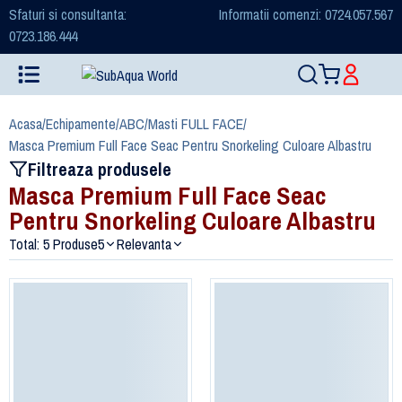
Sfaturi si consultanta:
Informatii comenzi: 0724.057.567
0723.186.444
Acasa
/
Echipamente
/
ABC
/
Masti FULL FACE
/
Masca Premium Full Face Seac Pentru Snorkeling Culoare Albastru
Filtreaza produsele
Masca Premium Full Face Seac
Pentru Snorkeling Culoare Albastru
Total: 5 Produse
5
Relevanta