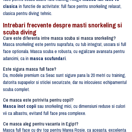
clasica
in functie de activitate: full face pentru snorkeling relaxat,
clasica pentru diving tehnic.
Intrebari frecvente despre masti snorkeling si
scuba diving
Care este diferenta intre masca scuba si masca snorkeling?
Masca snorkeling este pentru suprafata, cu tub integrat, usoara si full
face optionala. Masca scuba e robusta, cu egalizare avansata pentru
adancimi, ca in
masca scufundari
.
Este sigura masca full face?
Da, modele premium ca Seac sunt sigure pana la 20 metri cu training,
datorita supapelor si sticlei securizate, dar nu inlocuiesc echipamentul
scuba complet.
Ce masca este potrivita pentru copil?
Masca inot copii
sau snorkeling mici, cu dimensiuni reduse si culori
vii ca albastru, evitand full face prea complexe.
Ce masca aleg pentru vacanta in Egipt?
Masca full face cu dry top pentru Marea Rosie, ca aceasta, excelenta