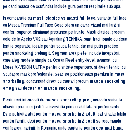
pe cand masca de scufundat include gura pentru respiratie sub apa.
In comparatie cu
masti clasice vs masti full face
, varianta full face
ca Masca Premium Full Face Seac ofera un camp vizual mai larg si
confort superior, eliminand presiunea pe frunte. Masti clasice, precum
cele de la Apeks VX2 sau Aqualung TEKNIKA, sunt traditionale cu doua
lentile separate, ideale pentru scuba tehnic, dar mai putin practice
pentru snorkeling prelungit. Segmentarea pietei include incepatori,
care aleg modele simple ca Ocean Reef entry-level, avansati cu
Mares X-VISION ULTRA pentru claritate superioara, si diveri tehnici cu
Scubapro mask profesionale. Seac se pozitioneaza premium in
masti
snorkeling
, concurrand direct cu cautari precum
masca snorkeling
emag
sau
decathlon masca snorkeling
.
Pentru cei interesati de
masca snorkeling pret
, aceasta varianta
albastru premium justifica investitia prin durabilitate si performanta.
Este potrivita atat pentru
masca snorkeling adult
, cat si adaptabila
pentru familii, desi pentru
masca snorkeling copii
se recomanda
verificarea marimii. In Romania, unde cautarile pentru
cea mai buna