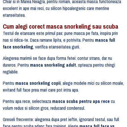
Chiar si in Marea Neagra, pentru romani, aceasta masca functioneaza
excelent in ape mai reci, cu silicon hipoalergenic care mentine
etanseitatea.
Cum alegi corect masca snorkeling sau scuba
Testul de etansare este primul pas: pune masca pe fata, inspira prin
nas si ridica-te. Daca ramane lipita, e potrivita. Pentru
masca full
face snorkeling
, verifica etanseitatea gurii.
Alegerea marimii se face dupa forma fetei: contur strans, dar nu
dureros. Pentru
masca snorkeling adult
, opteaza pentru chingi
reglabile.
Pentru
masca snorkeling copii
, alege modele mici cu silicon moale,
evitand full face prea mari care pot intra apa.
Pentru apa rece, selecteaza
masca scuba pentru apa rece
cu
volum redus si silicon gros, reducand condensul.
Greseli frecvente: alegerea dupa pret ieftin, ignorand testul, sau full
face pentru scuba adanc fara training. Alege
masca full face vs