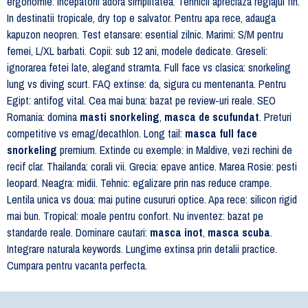
ergonomie. Incepatorii adora simplitatea. Tehnicii apreciaza reglajul fin.
In destinatii tropicale, dry top e salvator. Pentru apa rece, adauga
kapuzon neopren. Test etansare: esential zilnic. Marimi: S/M pentru
femei, L/XL barbati. Copii: sub 12 ani, modele dedicate. Greseli:
ignorarea fetei late, alegand stramta. Full face vs clasica: snorkeling
lung vs diving scurt. FAQ extinse: da, sigura cu mentenanta. Pentru
Egipt: antifog vital. Cea mai buna: bazat pe review-uri reale. SEO
Romania: domina
masti snorkeling
,
masca de scufundat
. Preturi
competitive vs emag/decathlon. Long tail:
masca full face
snorkeling
premium. Extinde cu exemple: in Maldive, vezi rechini de
recif clar. Thailanda: corali vii. Grecia: epave antice. Marea Rosie: pesti
leopard. Neagra: midii. Tehnic: egalizare prin nas reduce crampe.
Lentila unica vs doua: mai putine cusururi optice. Apa rece: silicon rigid
mai bun. Tropical: moale pentru confort. Nu inventez: bazat pe
standarde reale. Dominare cautari:
masca inot
,
masca scuba
.
Integrare naturala keywords. Lungime extinsa prin detalii practice.
Cumpara pentru vacanta perfecta.