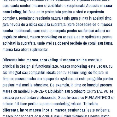
care cauta confort maxim si vizibilitate exceptionala. Aceasta
masca
snorkeling
full face este proiectata pentru a oferi o experienta
completa, permitand respiratia naturala prin gura si nas in acelasi timp,
fara nevoia de a ridica capul la suprafata. Spre deosebire de o
masca
scuba
traditionala, care este conceputa pentru scufundari adanci cu
regulator atasat, masca snorkeling ca aceasta este optimizata pentru
activitati la suprafata, unde vrei sa observi recifele de corali sau fauna
marina fara efort suplimentar.
Diferenta intre
masca snorkeling
si
masca scuba
consta in
principal in design si functionalitate. Masca snorkeling este usoara, cu
tub integrat sau compatibil, ideala pentru sesiuni lungi de flotare, in
timp ce masca scuba are supapa de egalizare si este pregatita pentru
presiuni mai mari la adancime. De exemplu, in timp ce branduri precum
Mares cu modelul FORCE-X LiquidSkin sau Scubapro CRYSTAL VU se
axeaza pe scufundari profesionale, Seac livreaza cu PURA ANTIFOG o
solutie full face perfecta pentru snorkeling relaxat. Totodata,
diferenta intre masca inot si masca scufundari
este evidenta:
masca inot acopera doar ochii si nasul, fiind minimalista pentru bazin,