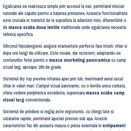
Egalizarea se realizeaza simplu prin accesul la nas, permitand miscari
naturale ale capului pentru a balansa presiunea. Aceasta functionalitate
este cruciala in transitul de la suprafata la adancimi mici, diferentiind-o
de
masca scuba doua lentile
traditionale unde egalizarea necesita
tehnica specifica.
Siliconul hipoalergenic asigura etanseitate perfecta fara iritatii, chiar si
dupa ore lungi de utilizare. Este moale, dar rezistent, adaptandu-se
contururilor fetei pentru o
masca snorkeling panoramica
cu camp
vizual larg, aproape 180 de grade.
Sistemul dry top previne intrarea apei prin tub, mentinand aerul uscat
chiar in valuri mari. Campul vizual panoramic, cu o lentila unica curbata,
ofera vedere peripherica excelenta, superioara
masca scuba camp
vizual larg
conventionala.
Sistemul de prindere si reglaj este ergonomic, cu chingi late si
catarame rapide, permitand ajustari precise sub apa. Aceste
caracteristici fac din aceasta masca o piesa esentiala in
echipament