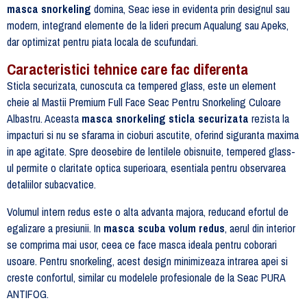
masca snorkeling
domina, Seac iese in evidenta prin designul sau
modern, integrand elemente de la lideri precum Aqualung sau Apeks,
dar optimizat pentru piata locala de scufundari.
Caracteristici tehnice care fac diferenta
Sticla securizata, cunoscuta ca tempered glass, este un element
cheie al Mastii Premium Full Face Seac Pentru Snorkeling Culoare
Albastru. Aceasta
masca snorkeling sticla securizata
rezista la
impacturi si nu se sfarama in cioburi ascutite, oferind siguranta maxima
in ape agitate. Spre deosebire de lentilele obisnuite, tempered glass-
ul permite o claritate optica superioara, esentiala pentru observarea
detaliilor subacvatice.
Volumul intern redus este o alta advanta majora, reducand efortul de
egalizare a presiunii. In
masca scuba volum redus
, aerul din interior
se comprima mai usor, ceea ce face masca ideala pentru coborari
usoare. Pentru snorkeling, acest design minimizeaza intrarea apei si
creste confortul, similar cu modelele profesionale de la Seac PURA
ANTIFOG.