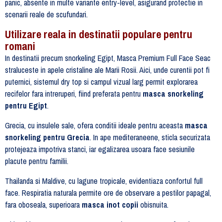
panic, absente in multe variante entry-level, asigurand protectie in
scenarii reale de scufundari.
Utilizare reala in destinatii populare pentru
romani
In destinatii precum snorkeling Egipt, Masca Premium Full Face Seac
straluceste in apele cristaline ale Marii Rosii. Aici, unde curentii pot fi
puternici, sistemul dry top si campul vizual larg permit explorarea
recifelor fara intreruperi, fiind preferata pentru
masca snorkeling
pentru Egipt
.
Grecia, cu insulele sale, ofera conditii ideale pentru aceasta
masca
snorkeling pentru Grecia
. In ape mediteraneene, sticla securizata
protejeaza impotriva stanci, iar egalizarea usoara face sesiunile
placute pentru familii.
Thailanda si Maldive, cu lagune tropicale, evidentiaza confortul full
face. Respiratia naturala permite ore de observare a pestilor papagal,
fara oboseala, superioara
masca inot copii
obisnuita.