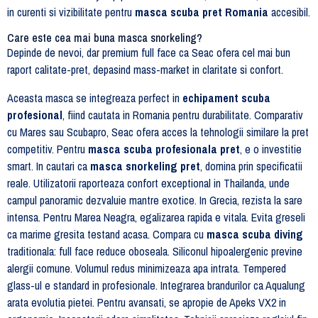
in curenti si vizibilitate pentru
masca scuba pret Romania
accesibil.
Care este cea mai buna masca snorkeling?
Depinde de nevoi, dar premium full face ca Seac ofera cel mai bun
raport calitate-pret, depasind mass-market in claritate si confort.
Aceasta masca se integreaza perfect in
echipament scuba
profesional
, fiind cautata in Romania pentru durabilitate. Comparativ
cu Mares sau Scubapro, Seac ofera acces la tehnologii similare la pret
competitiv. Pentru
masca scuba profesionala pret
, e o investitie
smart. In cautari ca
masca snorkeling pret
, domina prin specificatii
reale. Utilizatorii raporteaza confort exceptional in Thailanda, unde
campul panoramic dezvaluie mantre exotice. In Grecia, rezista la sare
intensa. Pentru Marea Neagra, egalizarea rapida e vitala. Evita greseli
ca marime gresita testand acasa. Compara cu
masca scuba diving
traditionala: full face reduce oboseala. Siliconul hipoalergenic previne
alergii comune. Volumul redus minimizeaza apa intrata. Tempered
glass-ul e standard in profesionale. Integrarea brandurilor ca Aqualung
arata evolutia pietei. Pentru avansati, se apropie de Apeks VX2 in