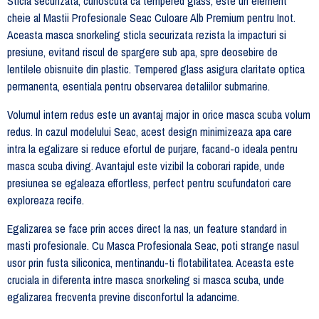
Sticla securizata, cunoscuta ca tempered glass, este un element
cheie al Mastii Profesionale Seac Culoare Alb Premium pentru Inot.
Aceasta masca snorkeling sticla securizata rezista la impacturi si
presiune, evitand riscul de spargere sub apa, spre deosebire de
lentilele obisnuite din plastic. Tempered glass asigura claritate optica
permanenta, esentiala pentru observarea detaliilor submarine.
Volumul intern redus este un avantaj major in orice masca scuba volum
redus. In cazul modelului Seac, acest design minimizeaza apa care
intra la egalizare si reduce efortul de purjare, facand-o ideala pentru
masca scuba diving. Avantajul este vizibil la coborari rapide, unde
presiunea se egaleaza effortless, perfect pentru scufundatori care
exploreaza recife.
Egalizarea se face prin acces direct la nas, un feature standard in
masti profesionale. Cu Masca Profesionala Seac, poti strange nasul
usor prin fusta siliconica, mentinandu-ti flotabilitatea. Aceasta este
cruciala in diferenta intre masca snorkeling si masca scuba, unde
egalizarea frecventa previne disconfortul la adancime.