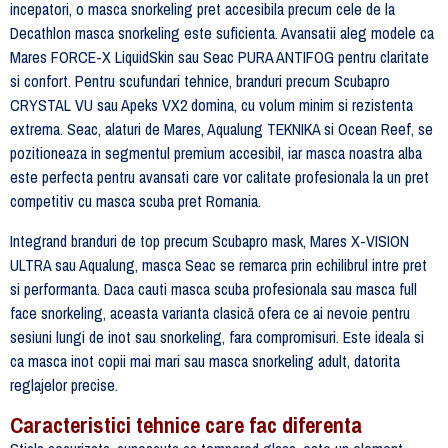
incepatori, o masca snorkeling pret accesibila precum cele de la
Decathlon masca snorkeling este suficienta. Avansatii aleg modele ca
Mares FORCE-X LiquidSkin sau Seac PURA ANTIFOG pentru claritate
si confort. Pentru scufundari tehnice, branduri precum Scubapro
CRYSTAL VU sau Apeks VX2 domina, cu volum minim si rezistenta
extrema. Seac, alaturi de Mares, Aqualung TEKNIKA si Ocean Reef, se
pozitioneaza in segmentul premium accesibil, iar masca noastra alba
este perfecta pentru avansati care vor calitate profesionala la un pret
competitiv cu masca scuba pret Romania.
Integrand branduri de top precum Scubapro mask, Mares X-VISION
ULTRA sau Aqualung, masca Seac se remarca prin echilibrul intre pret
si performanta. Daca cauti masca scuba profesionala sau masca full
face snorkeling, aceasta varianta clasică ofera ce ai nevoie pentru
sesiuni lungi de inot sau snorkeling, fara compromisuri. Este ideala si
ca masca inot copii mai mari sau masca snorkeling adult, datorita
reglajelor precise.
Caracteristici tehnice care fac diferenta