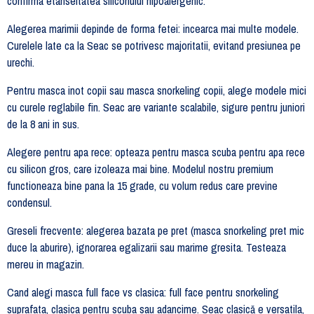
confirma etanseitatea siliconului hipoalergenic.
Alegerea marimii depinde de forma fetei: incearca mai multe modele.
Curelele late ca la Seac se potrivesc majoritatii, evitand presiunea pe
urechi.
Pentru masca inot copii sau masca snorkeling copii, alege modele mici
cu curele reglabile fin. Seac are variante scalabile, sigure pentru juniori
de la 8 ani in sus.
Alegere pentru apa rece: opteaza pentru masca scuba pentru apa rece
cu silicon gros, care izoleaza mai bine. Modelul nostru premium
functioneaza bine pana la 15 grade, cu volum redus care previne
condensul.
Greseli frecvente: alegerea bazata pe pret (masca snorkeling pret mic
duce la aburire), ignorarea egalizarii sau marime gresita. Testeaza
mereu in magazin.
Cand alegi masca full face vs clasica: full face pentru snorkeling
suprafata, clasica pentru scuba sau adancime. Seac clasică e versatila,