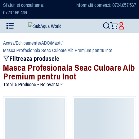
Sfaturi si consultanta:
Informatii comenzi: 0724.057.567
0723.186.444
Acasa
/
Echipamente
/
ABC
/
Masti
/
Masca Profesionala Seac Culoare Alb Premium pentru Inot
Filtreaza produsele
Masca Profesionala Seac Culoare Alb
Premium pentru Inot
Total: 5 Produse
5
Relevanta