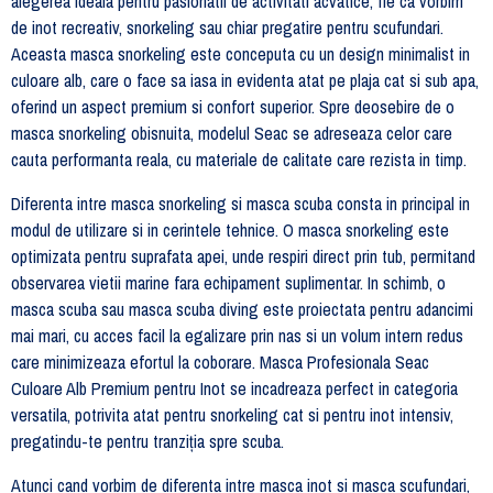
alegerea ideala pentru pasionatii de activitati acvatice, fie ca vorbim
de inot recreativ, snorkeling sau chiar pregatire pentru scufundari.
Aceasta masca snorkeling este conceputa cu un design minimalist in
culoare alb, care o face sa iasa in evidenta atat pe plaja cat si sub apa,
oferind un aspect premium si confort superior. Spre deosebire de o
masca snorkeling obisnuita, modelul Seac se adreseaza celor care
cauta performanta reala, cu materiale de calitate care rezista in timp.
Diferenta intre masca snorkeling si masca scuba consta in principal in
modul de utilizare si in cerintele tehnice. O masca snorkeling este
optimizata pentru suprafata apei, unde respiri direct prin tub, permitand
observarea vietii marine fara echipament suplimentar. In schimb, o
masca scuba sau masca scuba diving este proiectata pentru adancimi
mai mari, cu acces facil la egalizare prin nas si un volum intern redus
care minimizeaza efortul la coborare. Masca Profesionala Seac
Culoare Alb Premium pentru Inot se incadreaza perfect in categoria
versatila, potrivita atat pentru snorkeling cat si pentru inot intensiv,
pregatindu-te pentru tranziția spre scuba.
Atunci cand vorbim de diferenta intre masca inot si masca scufundari,