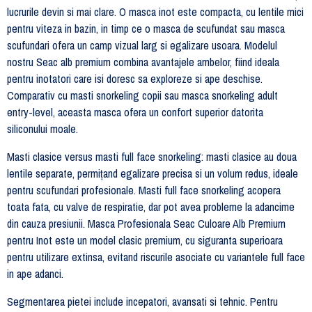
lucrurile devin si mai clare. O masca inot este compacta, cu lentile mici
pentru viteza in bazin, in timp ce o masca de scufundat sau masca
scufundari ofera un camp vizual larg si egalizare usoara. Modelul
nostru Seac alb premium combina avantajele ambelor, fiind ideala
pentru inotatori care isi doresc sa exploreze si ape deschise.
Comparativ cu masti snorkeling copii sau masca snorkeling adult
entry-level, aceasta masca ofera un confort superior datorita
siliconului moale.
Masti clasice versus masti full face snorkeling: masti clasice au doua
lentile separate, permițand egalizare precisa si un volum redus, ideale
pentru scufundari profesionale. Masti full face snorkeling acopera
toata fata, cu valve de respiratie, dar pot avea probleme la adancime
din cauza presiunii. Masca Profesionala Seac Culoare Alb Premium
pentru Inot este un model clasic premium, cu siguranta superioara
pentru utilizare extinsa, evitand riscurile asociate cu variantele full face
in ape adanci.
Segmentarea pietei include incepatori, avansati si tehnic. Pentru