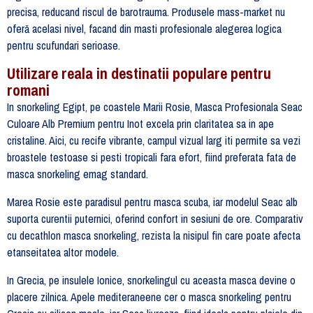
precisa, reducand riscul de barotrauma. Produsele mass-market nu
oferă acelasi nivel, facand din masti profesionale alegerea logica
pentru scufundari serioase.
Utilizare reala in destinatii populare pentru
romani
In snorkeling Egipt, pe coastele Marii Rosie, Masca Profesionala Seac
Culoare Alb Premium pentru Inot excela prin claritatea sa in ape
cristaline. Aici, cu recife vibrante, campul vizual larg iti permite sa vezi
broastele testoase si pesti tropicali fara efort, fiind preferata fata de
masca snorkeling emag standard.
Marea Rosie este paradisul pentru masca scuba, iar modelul Seac alb
suporta curentii puternici, oferind confort in sesiuni de ore. Comparativ
cu decathlon masca snorkeling, rezista la nisipul fin care poate afecta
etanseitatea altor modele.
In Grecia, pe insulele Ionice, snorkelingul cu aceasta masca devine o
placere zilnica. Apele mediteraneene cer o masca snorkeling pentru