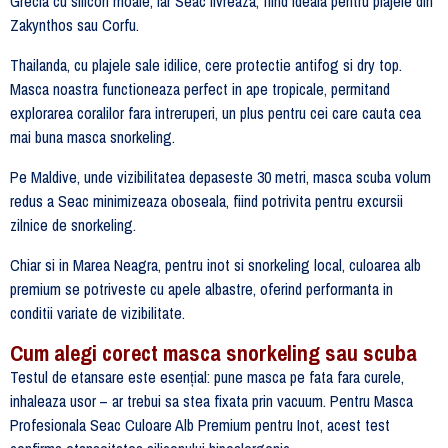
Grecia cu silicon moale, iar Seac livreaza, fiind ideala pentru plajele din
Zakynthos sau Corfu.
Thailanda, cu plajele sale idilice, cere protectie antifog si dry top.
Masca noastra functioneaza perfect in ape tropicale, permitand
explorarea coralilor fara intreruperi, un plus pentru cei care cauta cea
mai buna masca snorkeling.
Pe Maldive, unde vizibilitatea depaseste 30 metri, masca scuba volum
redus a Seac minimizeaza oboseala, fiind potrivita pentru excursii
zilnice de snorkeling.
Chiar si in Marea Neagra, pentru inot si snorkeling local, culoarea alb
premium se potriveste cu apele albastre, oferind performanta in
conditii variate de vizibilitate.
Cum alegi corect masca snorkeling sau scuba
Testul de etansare este esențial: pune masca pe fata fara curele,
inhaleaza usor – ar trebui sa stea fixata prin vacuum. Pentru Masca
Profesionala Seac Culoare Alb Premium pentru Inot, acest test