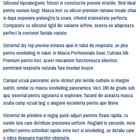
Siliconul hipoalergenic folosit in constructie previne iritatiile, fiind ideal
pentru sesiuni lungi. Masca inot cu silicon premium ramane moale chiar
si dupa expunere prelungita la soare, oferind etanseitate perfecta.
Comparativ cu siliconul rigid din variante ieftine, acesta se adapteaza
perfect la contururi faciale variate.
Sistemul dry top previne intrarea apei in tubul de respiratie, un plus
pentru snorkeling in valuri. In Masca Profesionala Seac Culoare Alb
Premium pentru Inot, acest mecanism functioneaza silentios,
permitand respiratie naturala fara inundari bruște.
Campul vizual panoramic este obtinut prin lentile curbate si margini
subtiri, similar cu masca snorkeling panoramica. Vezi 180 de grade sub
apa, esential pentru siguranta si explorare, facand din aceasta masca
scuba camp vizual larg o alegere excelenta pentru ape libere.
Sistemul de prindere si reglaj quick-adjust permite fixare rapida, cu
curele late care distribuie presiunea uniform. Reglabil in secunde, este
perfect pentru schimbari rapide intre inot si snorkeling, un detaliu care
o ridica deasupra mastilor obisnuite.