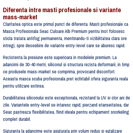
Diferenta intre masti profesionale si variante
mass-market
Claritatea optica este primul punct de diferenta. Masti profesionale ca
Masca Profesionala Seac Culoare Alb Premium pentru Inot folosesc
sticla tratata antifog permanenta, mentinandu-ti vizibilitatea clara ore
intregi, spre deosebire de variante entry-level care se aburesc rapid.
Rezistenta la presiune este superioara in modelele premium. La
adancimi de 30-40 metri, siliconul si structura rezista deformarii, in timp
ce produsele mass-market se comprima, provocand disconfort.
Aceasta masca scuba profesionala pret echitabil ofera siguranta reala
pentru utilizare extinsa.
Durabilitatea siliconului este exceptionala, rezistand la UV si clor ani de
zile. Variantele entry-level se intaresc rapid, pierzand etanseitatea, dar
Seac pastreaza flexibilitatea, fiind ideala pentru echipament snorkeling
complet durabil.
Siguranta la adancime este asigurata prin volum redus si egalizare