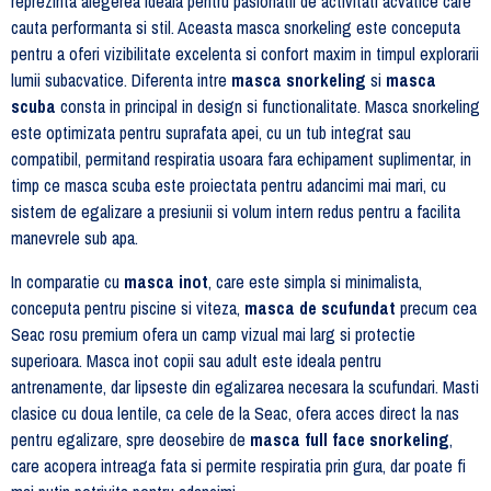
reprezinta alegerea ideala pentru pasionatii de activitati acvatice care
cauta performanta si stil. Aceasta masca snorkeling este conceputa
pentru a oferi vizibilitate excelenta si confort maxim in timpul explorarii
lumii subacvatice. Diferenta intre
masca snorkeling
si
masca
scuba
consta in principal in design si functionalitate. Masca snorkeling
este optimizata pentru suprafata apei, cu un tub integrat sau
compatibil, permitand respiratia usoara fara echipament suplimentar, in
timp ce masca scuba este proiectata pentru adancimi mai mari, cu
sistem de egalizare a presiunii si volum intern redus pentru a facilita
manevrele sub apa.
In comparatie cu
masca inot
, care este simpla si minimalista,
conceputa pentru piscine si viteza,
masca de scufundat
precum cea
Seac rosu premium ofera un camp vizual mai larg si protectie
superioara. Masca inot copii sau adult este ideala pentru
antrenamente, dar lipseste din egalizarea necesara la scufundari. Masti
clasice cu doua lentile, ca cele de la Seac, ofera acces direct la nas
pentru egalizare, spre deosebire de
masca full face snorkeling
,
care acopera intreaga fata si permite respiratia prin gura, dar poate fi