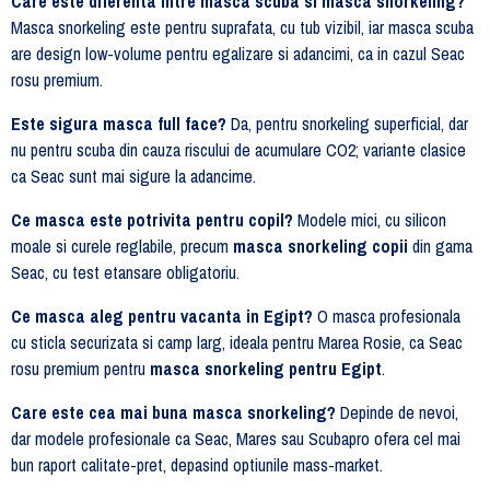
Care este diferenta intre masca scuba si masca snorkeling?
Masca snorkeling este pentru suprafata, cu tub vizibil, iar masca scuba
are design low-volume pentru egalizare si adancimi, ca in cazul Seac
rosu premium.
Este sigura masca full face?
Da, pentru snorkeling superficial, dar
nu pentru scuba din cauza riscului de acumulare CO2; variante clasice
ca Seac sunt mai sigure la adancime.
Ce masca este potrivita pentru copil?
Modele mici, cu silicon
moale si curele reglabile, precum
masca snorkeling copii
din gama
Seac, cu test etansare obligatoriu.
Ce masca aleg pentru vacanta in Egipt?
O masca profesionala
cu sticla securizata si camp larg, ideala pentru Marea Rosie, ca Seac
rosu premium pentru
masca snorkeling pentru Egipt
.
Care este cea mai buna masca snorkeling?
Depinde de nevoi,
dar modele profesionale ca Seac, Mares sau Scubapro ofera cel mai
bun raport calitate-pret, depasind optiunile mass-market.