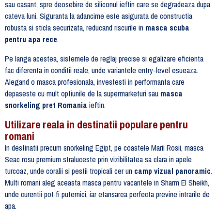
sau casant, spre deosebire de siliconul ieftin care se degradeaza dupa
cateva luni. Siguranta la adancime este asigurata de constructia
robusta si sticla securizata, reducand riscurile in
masca scuba
pentru apa rece
.
Pe langa acestea, sistemele de reglaj precise si egalizare eficienta
fac diferenta in conditii reale, unde variantele entry-level esueaza.
Alegand o masca profesionala, investesti in performanta care
depaseste cu mult optiunile de la supermarketuri sau
masca
snorkeling pret Romania
ieftin.
Utilizare reala in destinatii populare pentru
romani
In destinatii precum snorkeling Egipt, pe coastele Marii Rosii, masca
Seac rosu premium straluceste prin vizibilitatea sa clara in apele
turcoaz, unde coralii si pestii tropicali cer un
camp vizual panoramic
.
Multi romani aleg aceasta masca pentru vacantele in Sharm El Sheikh,
unde curentii pot fi puternici, iar etansarea perfecta previne intrarile de
apa.