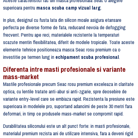
Aceste caracteristici fac din masca profesionala Seac o alegere
superioara pentru
masca scuba camp vizual larg
.
In plus, designul cu fusta lata din silicon moale asigura etansare
perfecta pe diverse forme de fata, reducand nevoia de defogging
frecvent. Pentru ape reci, materialele rezistente la temperaturi
scazute mentin flexibilitatea, diferit de modele tropicale. Toate aceste
elemente tehnice positioneaza masca Seac rosu premium ca o
investitie pe termen lung in
echipament scuba profesional
.
Diferenta intre masti profesionale si variante
mass-market
Mastile profesionale precum Seac rosu premium exceleaza in claritate
optica, cu lentile tratate anti-abur si anti-zgarie, spre deosebire de
variante entry-level care se embiaza rapid. Rezistenta la presiune este
superioara in modelele pro, suportand adancimi de peste 30 metri fara
deformari, in timp ce produsele mass-market se compromit rapid.
Durabilitatea siliconului este un alt punct forte: in masti profesionale,
materialul premium rezista ani de utilizare intensiva, fara a deveni rigid