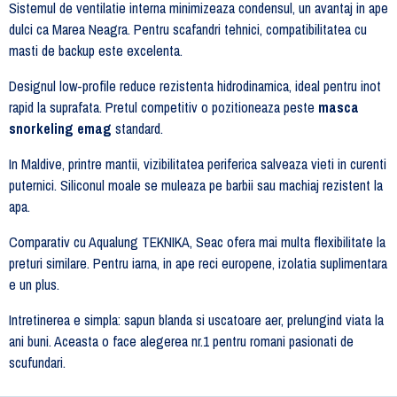
Sistemul de ventilatie interna minimizeaza condensul, un avantaj in ape
dulci ca Marea Neagra. Pentru scafandri tehnici, compatibilitatea cu
masti de backup este excelenta.
Designul low-profile reduce rezistenta hidrodinamica, ideal pentru inot
rapid la suprafata. Pretul competitiv o pozitioneaza peste
masca
snorkeling emag
standard.
In Maldive, printre mantii, vizibilitatea periferica salveaza vieti in curenti
puternici. Siliconul moale se muleaza pe barbii sau machiaj rezistent la
apa.
Comparativ cu Aqualung TEKNIKA, Seac ofera mai multa flexibilitate la
preturi similare. Pentru iarna, in ape reci europene, izolatia suplimentara
e un plus.
Intretinerea e simpla: sapun blanda si uscatoare aer, prelungind viata la
ani buni. Aceasta o face alegerea nr.1 pentru romani pasionati de
scufundari.