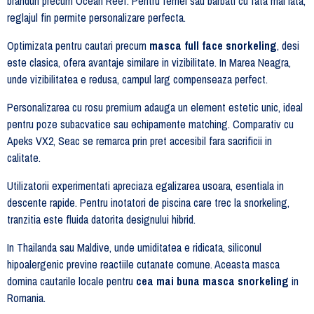
branduri precum Ocean Reef. Pentru femei sau barbati cu fata mai lata,
reglajul fin permite personalizare perfecta.
Optimizata pentru cautari precum
masca full face snorkeling
, desi
este clasica, ofera avantaje similare in vizibilitate. In Marea Neagra,
unde vizibilitatea e redusa, campul larg compenseaza perfect.
Personalizarea cu rosu premium adauga un element estetic unic, ideal
pentru poze subacvatice sau echipamente matching. Comparativ cu
Apeks VX2, Seac se remarca prin pret accesibil fara sacrificii in
calitate.
Utilizatorii experimentati apreciaza egalizarea usoara, esentiala in
descente rapide. Pentru inotatori de piscina care trec la snorkeling,
tranzitia este fluida datorita designului hibrid.
In Thailanda sau Maldive, unde umiditatea e ridicata, siliconul
hipoalergenic previne reactiile cutanate comune. Aceasta masca
domina cautarile locale pentru
cea mai buna masca snorkeling
in
Romania.