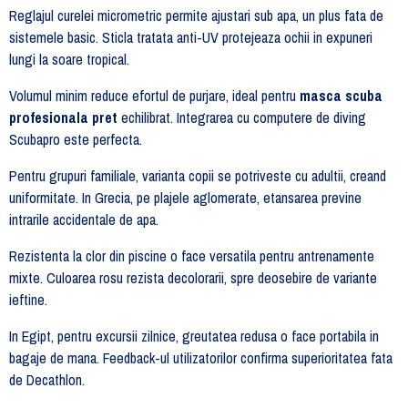
Reglajul curelei micrometric permite ajustari sub apa, un plus fata de
sistemele basic. Sticla tratata anti-UV protejeaza ochii in expuneri
lungi la soare tropical.
Volumul minim reduce efortul de purjare, ideal pentru
masca scuba
profesionala pret
echilibrat. Integrarea cu computere de diving
Scubapro este perfecta.
Pentru grupuri familiale, varianta copii se potriveste cu adultii, creand
uniformitate. In Grecia, pe plajele aglomerate, etansarea previne
intrarile accidentale de apa.
Rezistenta la clor din piscine o face versatila pentru antrenamente
mixte. Culoarea rosu rezista decolorarii, spre deosebire de variante
ieftine.
In Egipt, pentru excursii zilnice, greutatea redusa o face portabila in
bagaje de mana. Feedback-ul utilizatorilor confirma superioritatea fata
de Decathlon.