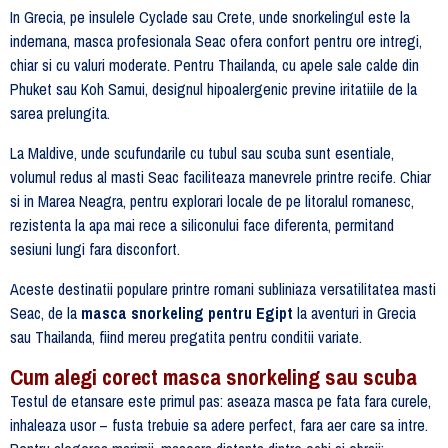
In Grecia, pe insulele Cyclade sau Crete, unde snorkelingul este la
indemana, masca profesionala Seac ofera confort pentru ore intregi,
chiar si cu valuri moderate. Pentru Thailanda, cu apele sale calde din
Phuket sau Koh Samui, designul hipoalergenic previne iritatiile de la
sarea prelungita.
La Maldive, unde scufundarile cu tubul sau scuba sunt esentiale,
volumul redus al masti Seac faciliteaza manevrele printre recife. Chiar
si in Marea Neagra, pentru explorari locale de pe litoralul romanesc,
rezistenta la apa mai rece a siliconului face diferenta, permitand
sesiuni lungi fara disconfort.
Aceste destinatii populare printre romani subliniaza versatilitatea masti
Seac, de la
masca snorkeling pentru Egipt
la aventuri in Grecia
sau Thailanda, fiind mereu pregatita pentru conditii variate.
Cum alegi corect masca snorkeling sau scuba
Testul de etansare este primul pas: aseaza masca pe fata fara curele,
inhaleaza usor – fusta trebuie sa adere perfect, fara aer care sa intre.