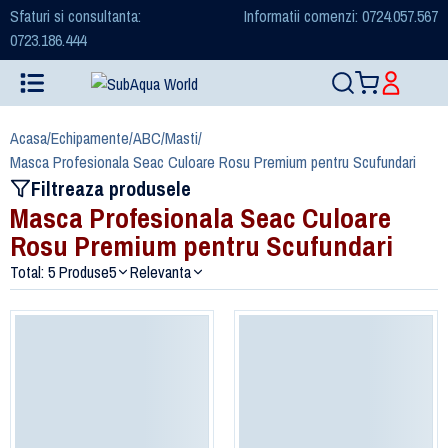
Sfaturi si consultanta:
Informatii comenzi: 0724.057.567
0723.186.444
Acasa
/
Echipamente
/
ABC
/
Masti
/
Masca Profesionala Seac Culoare Rosu Premium pentru Scufundari
Filtreaza produsele
Masca Profesionala Seac Culoare
Rosu Premium pentru Scufundari
Total: 5 Produse
5
Relevanta