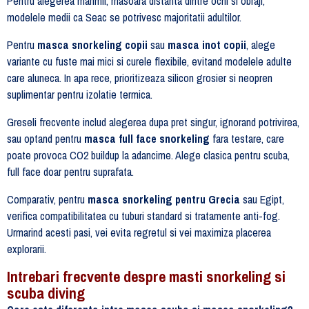
Pentru alegerea marimii, masoara distanta dintre ochi si obraji;
modelele medii ca Seac se potrivesc majoritatii adultilor.
Pentru
masca snorkeling copii
sau
masca inot copii
, alege
variante cu fuste mai mici si curele flexibile, evitand modelele adulte
care aluneca. In apa rece, prioritizeaza silicon grosier si neopren
suplimentar pentru izolatie termica.
Greseli frecvente includ alegerea dupa pret singur, ignorand potrivirea,
sau optand pentru
masca full face snorkeling
fara testare, care
poate provoca CO2 buildup la adancime. Alege clasica pentru scuba,
full face doar pentru suprafata.
Comparativ, pentru
masca snorkeling pentru Grecia
sau Egipt,
verifica compatibilitatea cu tuburi standard si tratamente anti-fog.
Urmarind acesti pasi, vei evita regretul si vei maximiza placerea
explorarii.
Intrebari frecvente despre masti snorkeling si
scuba diving