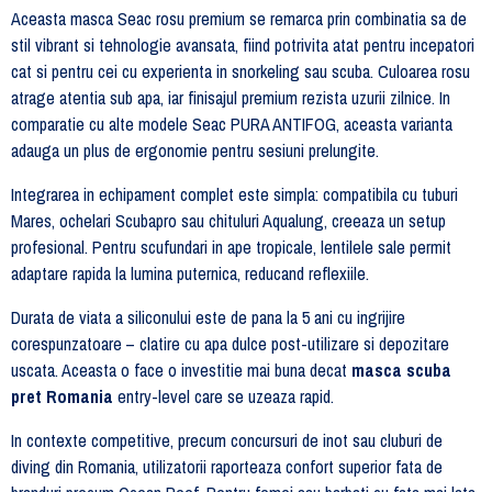
Aceasta masca Seac rosu premium se remarca prin combinatia sa de
stil vibrant si tehnologie avansata, fiind potrivita atat pentru incepatori
cat si pentru cei cu experienta in snorkeling sau scuba. Culoarea rosu
atrage atentia sub apa, iar finisajul premium rezista uzurii zilnice. In
comparatie cu alte modele Seac PURA ANTIFOG, aceasta varianta
adauga un plus de ergonomie pentru sesiuni prelungite.
Integrarea in echipament complet este simpla: compatibila cu tuburi
Mares, ochelari Scubapro sau chituluri Aqualung, creeaza un setup
profesional. Pentru scufundari in ape tropicale, lentilele sale permit
adaptare rapida la lumina puternica, reducand reflexiile.
Durata de viata a siliconului este de pana la 5 ani cu ingrijire
corespunzatoare – clatire cu apa dulce post-utilizare si depozitare
uscata. Aceasta o face o investitie mai buna decat
masca scuba
pret Romania
entry-level care se uzeaza rapid.
In contexte competitive, precum concursuri de inot sau cluburi de
diving din Romania, utilizatorii raporteaza confort superior fata de