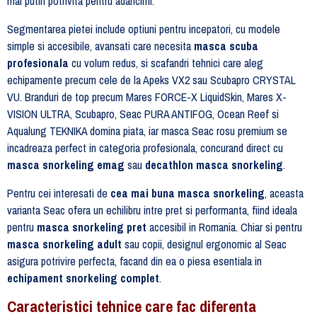
mai putin potrivita pentru adancimi.
Segmentarea pietei include optiuni pentru incepatori, cu modele
simple si accesibile, avansati care necesita
masca scuba
profesionala
cu volum redus, si scafandri tehnici care aleg
echipamente precum cele de la Apeks VX2 sau Scubapro CRYSTAL
VU. Branduri de top precum Mares FORCE-X LiquidSkin, Mares X-
VISION ULTRA, Scubapro, Seac PURA ANTIFOG, Ocean Reef si
Aqualung TEKNIKA domina piata, iar masca Seac rosu premium se
incadreaza perfect in categoria profesionala, concurand direct cu
masca snorkeling emag
sau
decathlon masca snorkeling
.
Pentru cei interesati de
cea mai buna masca snorkeling
, aceasta
varianta Seac ofera un echilibru intre pret si performanta, fiind ideala
pentru
masca snorkeling pret
accesibil in Romania. Chiar si pentru
masca snorkeling adult
sau copii, designul ergonomic al Seac
asigura potrivire perfecta, facand din ea o piesa esentiala in
echipament snorkeling complet
.
Caracteristici tehnice care fac diferenta