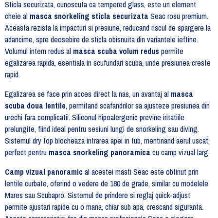
Sticla securizata, cunoscuta ca tempered glass, este un element
cheie al
masca snorkeling sticla securizata
Seac rosu premium.
Aceasta rezista la impacturi si presiune, reducand riscul de spargere la
adancime, spre deosebire de sticla obisnuita din variantele ieftine.
Volumul intern redus al
masca scuba volum redus
permite
egalizarea rapida, esentiala in scufundari scuba, unde presiunea creste
rapid.
Egalizarea se face prin acces direct la nas, un avantaj al
masca
scuba doua lentile
, permitand scafandrilor sa ajusteze presiunea din
urechi fara complicatii. Siliconul hipoalergenic previne iritatiile
prelungite, fiind ideal pentru sesiuni lungi de snorkeling sau diving.
Sistemul dry top blocheaza intrarea apei in tub, mentinand aerul uscat,
perfect pentru
masca snorkeling panoramica
cu camp vizual larg.
Camp vizual panoramic
al acestei masti Seac este obtinut prin
lentile curbate, oferind o vedere de 180 de grade, similar cu modelele
Mares sau Scubapro. Sistemul de prindere si reglaj quick-adjust
permite ajustari rapide cu o mana, chiar sub apa, crescand siguranta.