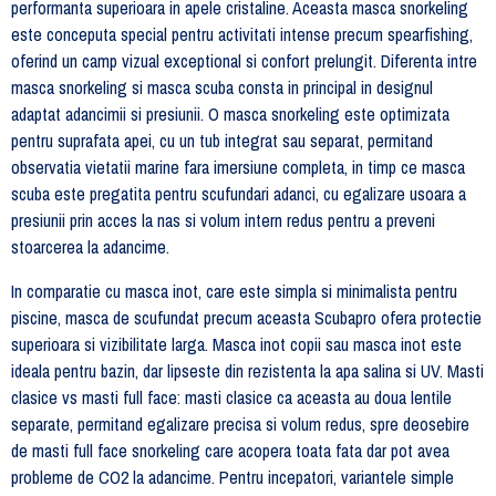
performanta superioara in apele cristaline. Aceasta masca snorkeling
este conceputa special pentru activitati intense precum spearfishing,
oferind un camp vizual exceptional si confort prelungit. Diferenta intre
masca snorkeling si masca scuba consta in principal in designul
adaptat adancimii si presiunii. O masca snorkeling este optimizata
pentru suprafata apei, cu un tub integrat sau separat, permitand
observatia vietatii marine fara imersiune completa, in timp ce masca
scuba este pregatita pentru scufundari adanci, cu egalizare usoara a
presiunii prin acces la nas si volum intern redus pentru a preveni
stoarcerea la adancime.
In comparatie cu masca inot, care este simpla si minimalista pentru
piscine, masca de scufundat precum aceasta Scubapro ofera protectie
superioara si vizibilitate larga. Masca inot copii sau masca inot este
ideala pentru bazin, dar lipseste din rezistenta la apa salina si UV. Masti
clasice vs masti full face: masti clasice ca aceasta au doua lentile
separate, permitand egalizare precisa si volum redus, spre deosebire
de masti full face snorkeling care acopera toata fata dar pot avea
probleme de CO2 la adancime. Pentru incepatori, variantele simple