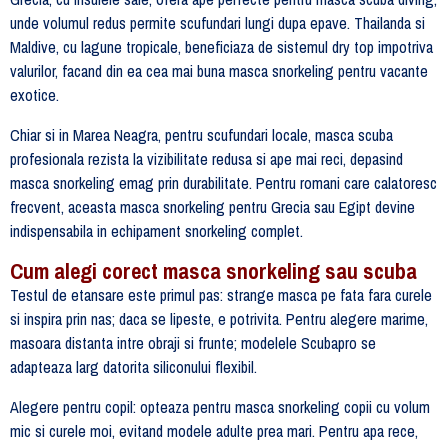
unde volumul redus permite scufundari lungi dupa epave. Thailanda si
Maldive, cu lagune tropicale, beneficiaza de sistemul dry top impotriva
valurilor, facand din ea cea mai buna masca snorkeling pentru vacante
exotice.
Chiar si in Marea Neagra, pentru scufundari locale, masca scuba
profesionala rezista la vizibilitate redusa si ape mai reci, depasind
masca snorkeling emag prin durabilitate. Pentru romani care calatoresc
frecvent, aceasta masca snorkeling pentru Grecia sau Egipt devine
indispensabila in echipament snorkeling complet.
Cum alegi corect masca snorkeling sau scuba
Testul de etansare este primul pas: strange masca pe fata fara curele
si inspira prin nas; daca se lipeste, e potrivita. Pentru alegere marime,
masoara distanta intre obraji si frunte; modelele Scubapro se
adapteaza larg datorita siliconului flexibil.
Alegere pentru copil: opteaza pentru masca snorkeling copii cu volum
mic si curele moi, evitand modele adulte prea mari. Pentru apa rece,