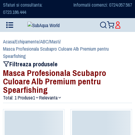
Sfaturi si consultanta:
Informatii comenzi: 0724.057.567
0723.186.444
Acasa
/
Echipamente
/
ABC
/
Masti
/
Masca Profesionala Scubapro Culoare Alb Premium pentru
Spearfishing
Filtreaza produsele
Masca Profesionala Scubapro
Culoare Alb Premium pentru
Spearfishing
Total: 1 Produse
1
Relevanta