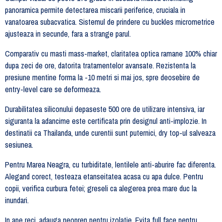
panoramica permite detectarea miscarii periferice, cruciala in
vanatoarea subacvatica. Sistemul de prindere cu buckles micrometrice
ajusteaza in secunde, fara a strange parul.
Comparativ cu masti mass-market, claritatea optica ramane 100% chiar
dupa zeci de ore, datorita tratamentelor avansate. Rezistenta la
presiune mentine forma la -10 metri si mai jos, spre deosebire de
entry-level care se deformeaza.
Durabilitatea siliconului depaseste 500 ore de utilizare intensiva, iar
siguranta la adancime este certificata prin designul anti-implozie. In
destinatii ca Thailanda, unde curentii sunt puternici, dry top-ul salveaza
sesiunea.
Pentru Marea Neagra, cu turbiditate, lentilele anti-aburire fac diferenta.
Alegand corect, testeaza etanseitatea acasa cu apa dulce. Pentru
copii, verifica curbura fetei; greseli ca alegerea prea mare duc la
inundari.
In ape reci, adauga neopren pentru izolatie. Evita full face pentru