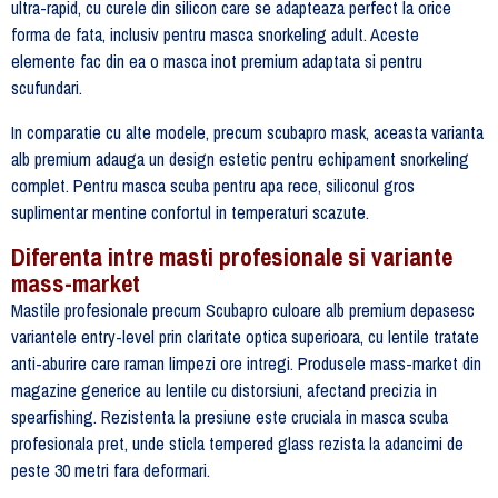
ultra-rapid, cu curele din silicon care se adapteaza perfect la orice
forma de fata, inclusiv pentru masca snorkeling adult. Aceste
elemente fac din ea o masca inot premium adaptata si pentru
scufundari.
In comparatie cu alte modele, precum scubapro mask, aceasta varianta
alb premium adauga un design estetic pentru echipament snorkeling
complet. Pentru masca scuba pentru apa rece, siliconul gros
suplimentar mentine confortul in temperaturi scazute.
Diferenta intre masti profesionale si variante
mass-market
Mastile profesionale precum Scubapro culoare alb premium depasesc
variantele entry-level prin claritate optica superioara, cu lentile tratate
anti-aburire care raman limpezi ore intregi. Produsele mass-market din
magazine generice au lentile cu distorsiuni, afectand precizia in
spearfishing. Rezistenta la presiune este cruciala in masca scuba
profesionala pret, unde sticla tempered glass rezista la adancimi de
peste 30 metri fara deformari.