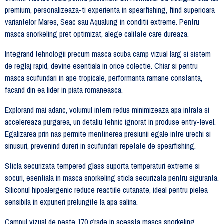
premium, personalizeaza-ti experienta in spearfishing, fiind superioara
variantelor Mares, Seac sau Aqualung in conditii extreme. Pentru
masca snorkeling pret optimizat, alege calitate care dureaza.
Integrand tehnologii precum masca scuba camp vizual larg si sistem
de reglaj rapid, devine esentiala in orice colectie. Chiar si pentru
masca scufundari in ape tropicale, performanta ramane constanta,
facand din ea lider in piata romaneasca.
Explorand mai adanc, volumul intern redus minimizeaza apa intrata si
accelereaza purgarea, un detaliu tehnic ignorat in produse entry-level.
Egalizarea prin nas permite mentinerea presiunii egale intre urechi si
sinusuri, prevenind dureri in scufundari repetate de spearfishing.
Sticla securizata tempered glass suporta temperaturi extreme si
socuri, esentiala in masca snorkeling sticla securizata pentru siguranta.
Siliconul hipoalergenic reduce reactiile cutanate, ideal pentru pielea
sensibila in expuneri prelungite la apa salina.
Campul vizual de peste 170 grade in aceasta masca snorkeling