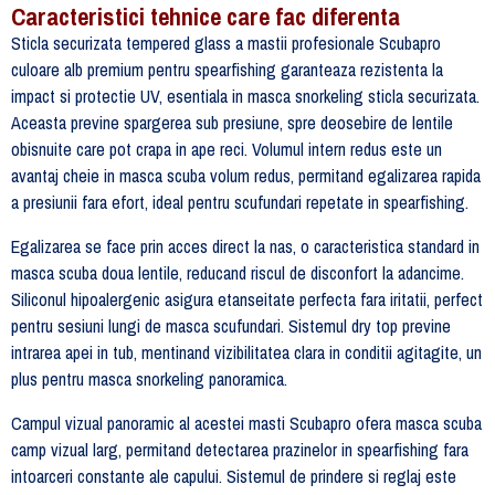
Caracteristici tehnice care fac diferenta
Sticla securizata tempered glass a mastii profesionale Scubapro
culoare alb premium pentru spearfishing garanteaza rezistenta la
impact si protectie UV, esentiala in masca snorkeling sticla securizata.
Aceasta previne spargerea sub presiune, spre deosebire de lentile
obisnuite care pot crapa in ape reci. Volumul intern redus este un
avantaj cheie in masca scuba volum redus, permitand egalizarea rapida
a presiunii fara efort, ideal pentru scufundari repetate in spearfishing.
Egalizarea se face prin acces direct la nas, o caracteristica standard in
masca scuba doua lentile, reducand riscul de disconfort la adancime.
Siliconul hipoalergenic asigura etanseitate perfecta fara iritatii, perfect
pentru sesiuni lungi de masca scufundari. Sistemul dry top previne
intrarea apei in tub, mentinand vizibilitatea clara in conditii agitagite, un
plus pentru masca snorkeling panoramica.
Campul vizual panoramic al acestei masti Scubapro ofera masca scuba
camp vizual larg, permitand detectarea prazinelor in spearfishing fara
intoarceri constante ale capului. Sistemul de prindere si reglaj este