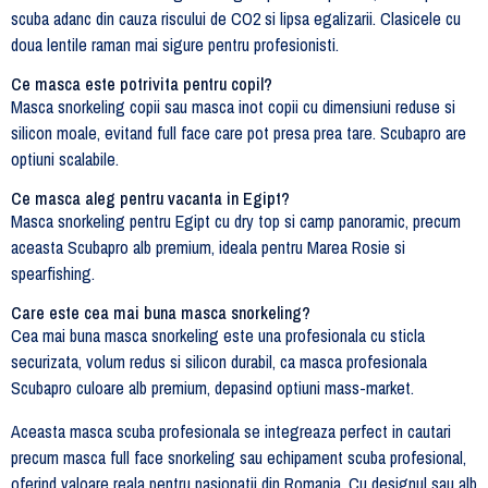
scuba adanc din cauza riscului de CO2 si lipsa egalizarii. Clasicele cu
doua lentile raman mai sigure pentru profesionisti.
Ce masca este potrivita pentru copil?
Masca snorkeling copii sau masca inot copii cu dimensiuni reduse si
silicon moale, evitand full face care pot presa prea tare. Scubapro are
optiuni scalabile.
Ce masca aleg pentru vacanta in Egipt?
Masca snorkeling pentru Egipt cu dry top si camp panoramic, precum
aceasta Scubapro alb premium, ideala pentru Marea Rosie si
spearfishing.
Care este cea mai buna masca snorkeling?
Cea mai buna masca snorkeling este una profesionala cu sticla
securizata, volum redus si silicon durabil, ca masca profesionala
Scubapro culoare alb premium, depasind optiuni mass-market.
Aceasta masca scuba profesionala se integreaza perfect in cautari
precum masca full face snorkeling sau echipament scuba profesional,
oferind valoare reala pentru pasionatii din Romania. Cu designul sau alb