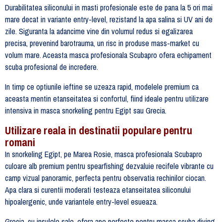
Durabilitatea siliconului in masti profesionale este de pana la 5 ori mai
mare decat in variante entry-level, rezistand la apa salina si UV ani de
zile. Siguranta la adancime vine din volumul redus si egalizarea
precisa, prevenind barotrauma, un risc in produse mass-market cu
volum mare. Aceasta masca profesionala Scubapro ofera echipament
scuba profesional de incredere.
In timp ce optiunile ieftine se uzeaza rapid, modelele premium ca
aceasta mentin etanseitatea si confortul, fiind ideale pentru utilizare
intensiva in masca snorkeling pentru Egipt sau Grecia.
Utilizare reala in destinatii populare pentru
romani
In snorkeling Egipt, pe Marea Rosie, masca profesionala Scubapro
culoare alb premium pentru spearfishing dezvaluie recifele vibrante cu
camp vizual panoramic, perfecta pentru observatia rechinilor ciocan.
Apa clara si curentii moderati testeaza etanseitatea siliconului
hipoalergenic, unde variantele entry-level esueaza.
Grecia, cu insulele sale, ofera ape perfecte pentru masca scuba diving,