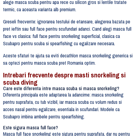
alege masca scuba pentru apa rece cu silicon gros si lentile tratate
termic, ca aceasta varianta alb premium.
Greseli frecvente: ignorarea testului de etansare, alegerea bazata pe
pret ieftin sau full face pentru scufundari adanci. Cand alegi masca full
face vs clasica: full face pentru snorkeling superficial, clasica ca
Scubapro pentru scuba si spearfishing cu egalizare necesara.
Aceste sfaturi te ajuta sa eviti decathlon masca snorkeling generica si
sa optezi pentru masca scuba pret Romania optim.
Intrebari frecvente despre masti snorkeling si
scuba diving
Care este diferenta intre masca scuba si masca snorkeling?
Diferenta principala este adaptarea la adancime: masca snorkeling
pentru suprafata, cu tub vizibil, iar masca scuba cu volum redus si
acces nasal pentru egalizare, esentiala in scufundari. Modele ca
Scubapro imbina ambele pentru spearfishing.
Este sigura masca full face?
Masca full face snorkeling este sigura pentru suprafata, dar nu pentru