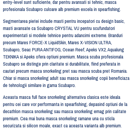
entry-level sunt suficiente, dar pentru avansati si tehnic, masca
profesionala Scubapro culoare alb premium excela in spearfishing.
Segmentarea pietei include masti pentru incepatori cu design basic,
masti avansate ca Scubapro CRYSTAL VU pentru scufundatori
experimentati si modele tehnice pentru adancimi extreme. Branduri
precum Mares FORCE-X LiquidSkin, Mares X-VISION ULTRA,
Scubapro, Seac PURA ANTIFOG, Ocean Reef, Apeks VX2, Aqualung
TEKNIKA si Apeks ofera optiuni premium. Masca scuba profesionala
Scubapro se distinge prin claritate si durabilitate, fiind preferata in
cautari precum masca snorkeling pret sau masca scuba pret Romania.
Chiar si masca snorkeling adult sau masca snorkeling copii beneficiaza
de tehnologii similare in gama Scubapro.
Aceasta masca full face snorkeling alternativa clasica este ideala
pentru cei care vor performanta in spearfishing, depasind optiuni de la
decathlon masca snorkeling sau masca snorkeling emag prin calitate
premium. Cea mai buna masca snorkeling ramane una cu sticla
securizata si silicon moale, exact ca aceasta varianta alb premium.