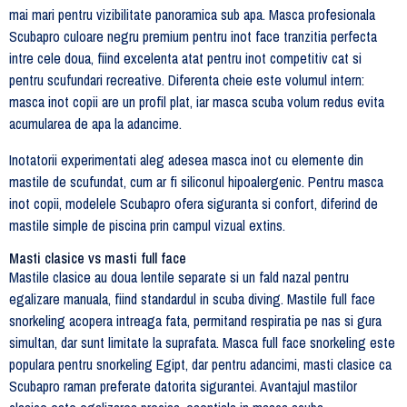
mai mari pentru vizibilitate panoramica sub apa. Masca profesionala
Scubapro culoare negru premium pentru inot face tranzitia perfecta
intre cele doua, fiind excelenta atat pentru inot competitiv cat si
pentru scufundari recreative. Diferenta cheie este volumul intern:
masca inot copii are un profil plat, iar masca scuba volum redus evita
acumularea de apa la adancime.
Inotatorii experimentati aleg adesea masca inot cu elemente din
mastile de scufundat, cum ar fi siliconul hipoalergenic. Pentru masca
inot copii, modelele Scubapro ofera siguranta si confort, diferind de
mastile simple de piscina prin campul vizual extins.
Masti clasice vs masti full face
Mastile clasice au doua lentile separate si un fald nazal pentru
egalizare manuala, fiind standardul in scuba diving. Mastile full face
snorkeling acopera intreaga fata, permitand respiratia pe nas si gura
simultan, dar sunt limitate la suprafata. Masca full face snorkeling este
populara pentru snorkeling Egipt, dar pentru adancimi, masti clasice ca
Scubapro raman preferate datorita sigurantei. Avantajul mastilor