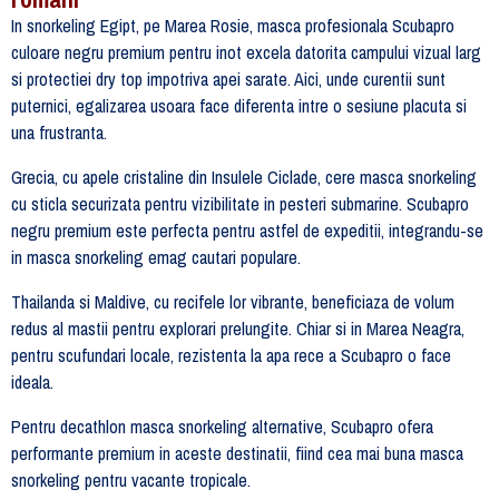
In snorkeling Egipt, pe Marea Rosie, masca profesionala Scubapro
culoare negru premium pentru inot excela datorita campului vizual larg
si protectiei dry top impotriva apei sarate. Aici, unde curentii sunt
puternici, egalizarea usoara face diferenta intre o sesiune placuta si
una frustranta.
Grecia, cu apele cristaline din Insulele Ciclade, cere masca snorkeling
cu sticla securizata pentru vizibilitate in pesteri submarine. Scubapro
negru premium este perfecta pentru astfel de expeditii, integrandu-se
in masca snorkeling emag cautari populare.
Thailanda si Maldive, cu recifele lor vibrante, beneficiaza de volum
redus al mastii pentru explorari prelungite. Chiar si in Marea Neagra,
pentru scufundari locale, rezistenta la apa rece a Scubapro o face
ideala.
Pentru decathlon masca snorkeling alternative, Scubapro ofera
performante premium in aceste destinatii, fiind cea mai buna masca
snorkeling pentru vacante tropicale.