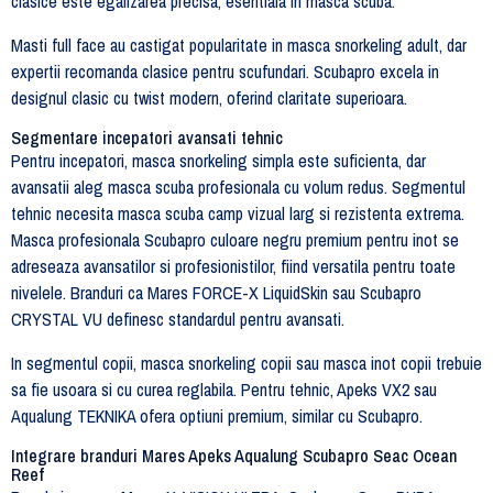
clasice este egalizarea precisa, esentiala in masca scuba.
Masti full face au castigat popularitate in masca snorkeling adult, dar
expertii recomanda clasice pentru scufundari. Scubapro excela in
designul clasic cu twist modern, oferind claritate superioara.
Segmentare incepatori avansati tehnic
Pentru incepatori, masca snorkeling simpla este suficienta, dar
avansatii aleg masca scuba profesionala cu volum redus. Segmentul
tehnic necesita masca scuba camp vizual larg si rezistenta extrema.
Masca profesionala Scubapro culoare negru premium pentru inot se
adreseaza avansatilor si profesionistilor, fiind versatila pentru toate
nivelele. Branduri ca Mares FORCE-X LiquidSkin sau Scubapro
CRYSTAL VU definesc standardul pentru avansati.
In segmentul copii, masca snorkeling copii sau masca inot copii trebuie
sa fie usoara si cu curea reglabila. Pentru tehnic, Apeks VX2 sau
Aqualung TEKNIKA ofera optiuni premium, similar cu Scubapro.
Integrare branduri Mares Apeks Aqualung Scubapro Seac Ocean
Reef