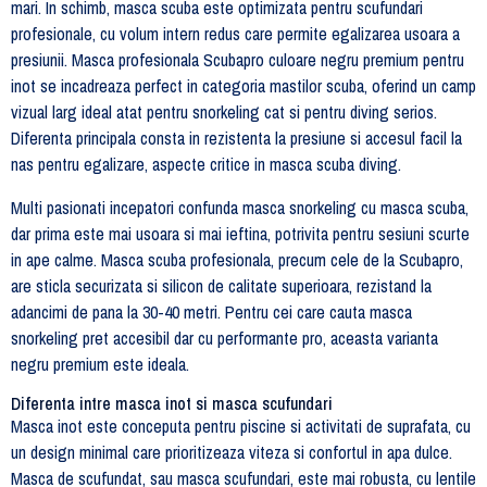
mari. In schimb, masca scuba este optimizata pentru scufundari
profesionale, cu volum intern redus care permite egalizarea usoara a
presiunii. Masca profesionala Scubapro culoare negru premium pentru
inot se incadreaza perfect in categoria mastilor scuba, oferind un camp
vizual larg ideal atat pentru snorkeling cat si pentru diving serios.
Diferenta principala consta in rezistenta la presiune si accesul facil la
nas pentru egalizare, aspecte critice in masca scuba diving.
Multi pasionati incepatori confunda masca snorkeling cu masca scuba,
dar prima este mai usoara si mai ieftina, potrivita pentru sesiuni scurte
in ape calme. Masca scuba profesionala, precum cele de la Scubapro,
are sticla securizata si silicon de calitate superioara, rezistand la
adancimi de pana la 30-40 metri. Pentru cei care cauta masca
snorkeling pret accesibil dar cu performante pro, aceasta varianta
negru premium este ideala.
Diferenta intre masca inot si masca scufundari
Masca inot este conceputa pentru piscine si activitati de suprafata, cu
un design minimal care prioritizeaza viteza si confortul in apa dulce.
Masca de scufundat, sau masca scufundari, este mai robusta, cu lentile