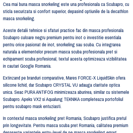
Cea mai buna masca snorkeling este una profesionala ca Scubapro, cu
sticla securizata si confort superior, depasind optiunile de la decathlon
masca snorkeling.
Aceste detalii tehnice si sfaturi practice fac din masca profesionala
Scubapro culoare negru premium pentru inot o investitie esentiala
pentru orice pasionat de inot, snorkeling sau scuba. Cu integrarea
naturala a elementelor precum masca scuba profesionala pret si
echipament scuba profesional, textul acesta optimizeaza vizibilitatea
in cautari Google Romania.
Extinzand pe branduri comparative, Mares FORCE-X LiquidSkin ofera
silicone lichid, dar Scubapro CRYSTAL VU adauga claritate optica
unica. Seac PURA ANTIFOG minimizeaza aburirea, similar cu sistemele
Scubapro. Apeks VX2 si Aqualung TEKNIKA completeaza portofoliul
pentru scubapro mask entuziasti.
In contextul masca snorkeling pret Romania, Scubapro justifica pretul
prin longevitate. Pentru masca scuba pret Romania, calitatea premium
depaseste variantele entry-level de pe masca snorkeling emag.