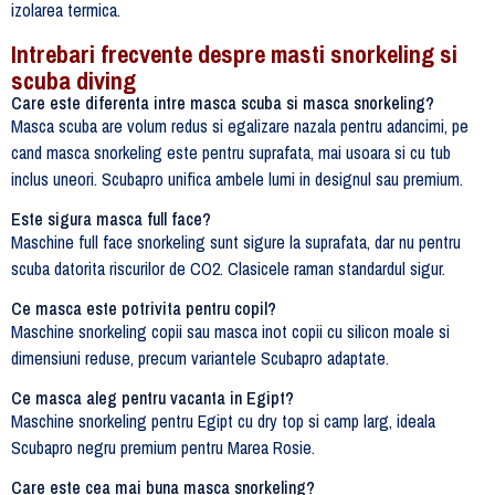
izolarea termica.
Intrebari frecvente despre masti snorkeling si
scuba diving
Care este diferenta intre masca scuba si masca snorkeling?
Masca scuba are volum redus si egalizare nazala pentru adancimi, pe
cand masca snorkeling este pentru suprafata, mai usoara si cu tub
inclus uneori. Scubapro unifica ambele lumi in designul sau premium.
Este sigura masca full face?
Maschine full face snorkeling sunt sigure la suprafata, dar nu pentru
scuba datorita riscurilor de CO2. Clasicele raman standardul sigur.
Ce masca este potrivita pentru copil?
Maschine snorkeling copii sau masca inot copii cu silicon moale si
dimensiuni reduse, precum variantele Scubapro adaptate.
Ce masca aleg pentru vacanta in Egipt?
Maschine snorkeling pentru Egipt cu dry top si camp larg, ideala
Scubapro negru premium pentru Marea Rosie.
Care este cea mai buna masca snorkeling?