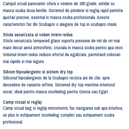
Campul vizual panoramic ofera o vedere de 180 grade, similar cu
masca scuba doua lentile. Sistemul de prindere si reglaj rapid permite
ajustari precise, esential in masca scuba profesionala. Aceste
caracteristici fac din Scubapro o alegere de top in scubapro mask.
Sticla securizata si volum intern redus
Sticla securizata tempered glass suporta presiune de mii de ori mai
mare decat aerul atmosferic, cruciala in masca scuba pentru apa rece.
Volumul intern redus reduce efortul de egalizare, permitand coborari
mai rapide si mai sigure.
Silicon hipoalergenic si sistem dry top
Siliconul hipoalergenic de la Scubapro rezista ani de zile, spre
deosebire de variante ieftine. Sistemul dry top mentine interiorul
uscat, ideal pentru masca snorkeling pentru Grecia sau Egipt.
Camp vizual si reglaj
Camp vizual larg si reglaj micrometric fac navigarea sub apa intuitiva,
un plus in echipament snorkeling complet sau echipament scuba
profesional.