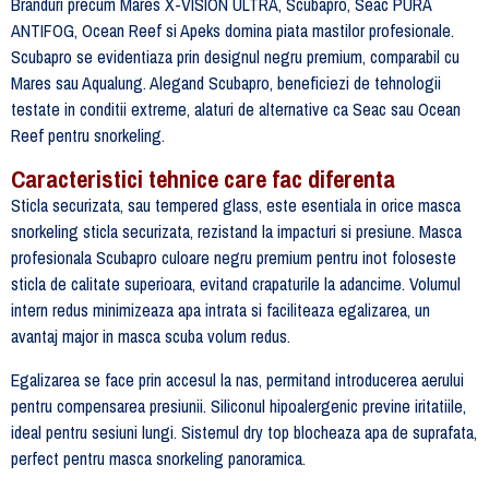
Branduri precum Mares X-VISION ULTRA, Scubapro, Seac PURA
ANTIFOG, Ocean Reef si Apeks domina piata mastilor profesionale.
Scubapro se evidentiaza prin designul negru premium, comparabil cu
Mares sau Aqualung. Alegand Scubapro, beneficiezi de tehnologii
testate in conditii extreme, alaturi de alternative ca Seac sau Ocean
Reef pentru snorkeling.
Caracteristici tehnice care fac diferenta
Sticla securizata, sau tempered glass, este esentiala in orice masca
snorkeling sticla securizata, rezistand la impacturi si presiune. Masca
profesionala Scubapro culoare negru premium pentru inot foloseste
sticla de calitate superioara, evitand crapaturile la adancime. Volumul
intern redus minimizeaza apa intrata si faciliteaza egalizarea, un
avantaj major in masca scuba volum redus.
Egalizarea se face prin accesul la nas, permitand introducerea aerului
pentru compensarea presiunii. Siliconul hipoalergenic previne iritatiile,
ideal pentru sesiuni lungi. Sistemul dry top blocheaza apa de suprafata,
perfect pentru masca snorkeling panoramica.