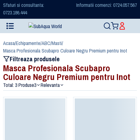
Sfaturi si consultanta:
Informatii comenzi: 0724.057.567
0723.186.444
Acasa
/
Echipamente
/
ABC
/
Masti
/
Masca Profesionala Scubapro Culoare Negru Premium pentru Inot
Filtreaza produsele
Masca Profesionala Scubapro
Culoare Negru Premium pentru Inot
Total: 3 Produse
3
Relevanta