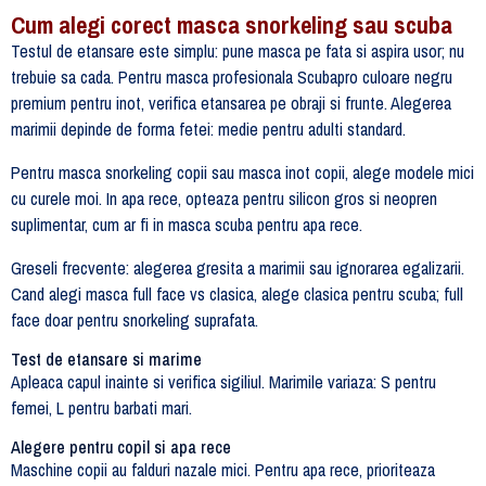
Cum alegi corect masca snorkeling sau scuba
Testul de etansare este simplu: pune masca pe fata si aspira usor; nu
trebuie sa cada. Pentru masca profesionala Scubapro culoare negru
premium pentru inot, verifica etansarea pe obraji si frunte. Alegerea
marimii depinde de forma fetei: medie pentru adulti standard.
Pentru masca snorkeling copii sau masca inot copii, alege modele mici
cu curele moi. In apa rece, opteaza pentru silicon gros si neopren
suplimentar, cum ar fi in masca scuba pentru apa rece.
Greseli frecvente: alegerea gresita a marimii sau ignorarea egalizarii.
Cand alegi masca full face vs clasica, alege clasica pentru scuba; full
face doar pentru snorkeling suprafata.
Test de etansare si marime
Apleaca capul inainte si verifica sigiliul. Marimile variaza: S pentru
femei, L pentru barbati mari.
Alegere pentru copil si apa rece
Maschine copii au falduri nazale mici. Pentru apa rece, prioriteaza