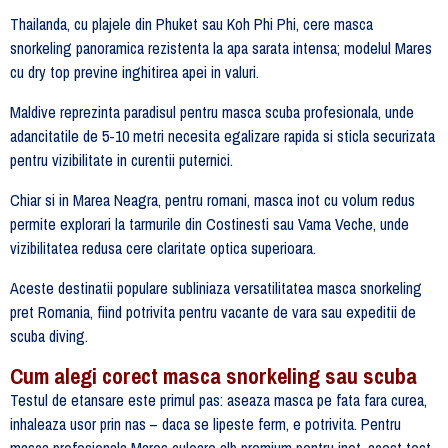
Thailanda, cu plajele din Phuket sau Koh Phi Phi, cere masca
snorkeling panoramica rezistenta la apa sarata intensa; modelul Mares
cu dry top previne inghitirea apei in valuri.
Maldive reprezinta paradisul pentru masca scuba profesionala, unde
adancitatile de 5-10 metri necesita egalizare rapida si sticla securizata
pentru vizibilitate in curentii puternici.
Chiar si in Marea Neagra, pentru romani, masca inot cu volum redus
permite explorari la tarmurile din Costinesti sau Vama Veche, unde
vizibilitatea redusa cere claritate optica superioara.
Aceste destinatii populare subliniaza versatilitatea masca snorkeling
pret Romania, fiind potrivita pentru vacante de vara sau expeditii de
scuba diving.
Cum alegi corect masca snorkeling sau scuba
Testul de etansare este primul pas: aseaza masca pe fata fara curea,
inhaleaza usor prin nas – daca se lipeste ferm, e potrivita. Pentru
masca profesionala Mares culoare alb premium pentru inot, acest test