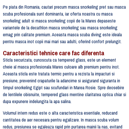
Pe piata din Romania, cautari precum masca snorkeling pret sau masca
scuba profesionala sunt dominanta, iar oferta noastra cu masca
snorkeling adult si masca snorkeling copii de la Mares depaseste
variantele de la decathlon masca snorkeling sau masca snorkeling
emag prin calitate premium. Aceasta masca scuba diving este ideala
pentru masca inot copii mai mari sau adulti, oferind confort prelungit.
Caracteristici tehnice care fac diferenta
Sticla securizata, cunoscuta ca tempered glass, este un element
cheie al masca profesionala Mares culoare alb premium pentru inot.
Aceasta sticla este tratata termic pentru a rezista la impacturi si
presiune, prevenind crapaturile la adancime si asigurand siguranta in
timpul snorkeling Egipt sau scufundari in Marea Rosie. Spre deosebire
de lentilele obisnuite, tempered glass mentine claritatea optica chiar si
dupa expunere indelungita la apa salina.
Volumul intern redus este o alta caracteristica esentiale, reducand
cantitatea de aer necesara pentru egalizare. In masca scuba volum
redus, presiunea se egaleaza rapid prin purtarea mainii la nas, evitand