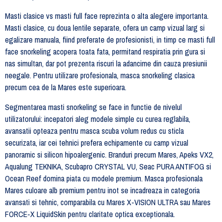
Masti clasice vs masti full face reprezinta o alta alegere importanta.
Masti clasice, cu doua lentile separate, ofera un camp vizual larg si
egalizare manuala, fiind preferate de profesionisti, in timp ce masti full
face snorkeling acopera toata fata, permitand respiratia prin gura si
nas simultan, dar pot prezenta riscuri la adancime din cauza presiunii
neegale. Pentru utilizare profesionala, masca snorkeling clasica
precum cea de la Mares este superioara.
Segmentarea masti snorkeling se face in functie de nivelul
utilizatorului: incepatori aleg modele simple cu curea reglabila,
avansatii opteaza pentru masca scuba volum redus cu sticla
securizata, iar cei tehnici prefera echipamente cu camp vizual
panoramic si silicon hipoalergenic. Branduri precum Mares, Apeks VX2,
Aqualung TEKNIKA, Scubapro CRYSTAL VU, Seac PURA ANTIFOG si
Ocean Reef domina piata cu modele premium. Masca profesionala
Mares culoare alb premium pentru inot se incadreaza in categoria
avansati si tehnic, comparabila cu Mares X-VISION ULTRA sau Mares
FORCE-X LiquidSkin pentru claritate optica exceptionala.