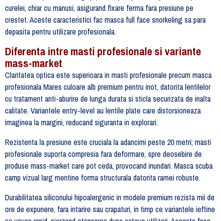
curelei, chiar cu manusi, asigurand fixare ferma fara presiune pe
crestet. Aceste caracteristici fac masca full face snorkeling sa para
depasita pentru utilizare profesionala.
Diferenta intre masti profesionale si variante
mass-market
Claritatea optica este superioara in masti profesionale precum masca
profesionala Mares culoare alb premium pentru inot, datorita lentilelor
cu tratament anti-aburire de lunga durata si sticla securizata de inalta
calitate. Variantele entry-level au lentile plate care distorsioneaza
imaginea la margini, reducand siguranta in explorari.
Rezistenta la presiune este cruciala la adancimi peste 20 metri; masti
profesionale suporta compresia fara deformare, spre deosebire de
produse mass-market care pot ceda, provocand inundari. Masca scuba
camp vizual larg mentine forma structurala datorita ramei robuste.
Durabilitatea siliconului hipoalergenic in modele premium rezista mii de
ore de expunere, fara intarire sau crapaturi, in timp ce variantele ieftine
se usuca rapid, pierzand etansarea dupa cateva utilizari. Aceasta face