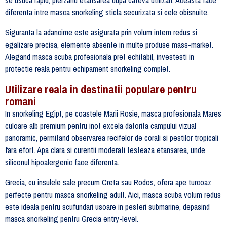
diferenta intre masca snorkeling sticla securizata si cele obisnuite.
Siguranta la adancime este asigurata prin volum intern redus si
egalizare precisa, elemente absente in multe produse mass-market.
Alegand masca scuba profesionala pret echitabil, investesti in
protectie reala pentru echipament snorkeling complet.
Utilizare reala in destinatii populare pentru
romani
In snorkeling Egipt, pe coastele Marii Rosie, masca profesionala Mares
culoare alb premium pentru inot excela datorita campului vizual
panoramic, permitand observarea recifelor de corali si pestilor tropicali
fara efort. Apa clara si curentii moderati testeaza etansarea, unde
siliconul hipoalergenic face diferenta.
Grecia, cu insulele sale precum Creta sau Rodos, ofera ape turcoaz
perfecte pentru masca snorkeling adult. Aici, masca scuba volum redus
este ideala pentru scufundari usoare in pesteri submarine, depasind
masca snorkeling pentru Grecia entry-level.