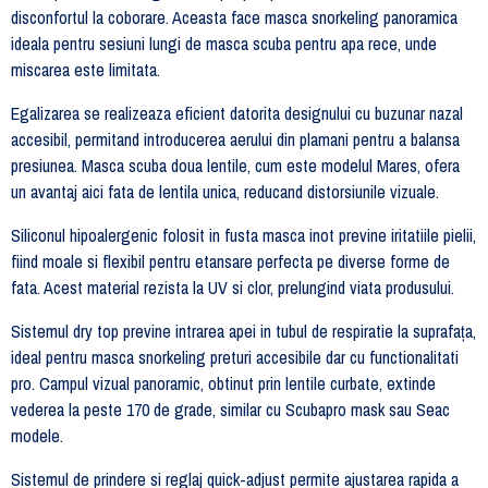
disconfortul la coborare. Aceasta face masca snorkeling panoramica
ideala pentru sesiuni lungi de masca scuba pentru apa rece, unde
miscarea este limitata.
Egalizarea se realizeaza eficient datorita designului cu buzunar nazal
accesibil, permitand introducerea aerului din plamani pentru a balansa
presiunea. Masca scuba doua lentile, cum este modelul Mares, ofera
un avantaj aici fata de lentila unica, reducand distorsiunile vizuale.
Siliconul hipoalergenic folosit in fusta masca inot previne iritatiile pielii,
fiind moale si flexibil pentru etansare perfecta pe diverse forme de
fata. Acest material rezista la UV si clor, prelungind viata produsului.
Sistemul dry top previne intrarea apei in tubul de respiratie la suprafața,
ideal pentru masca snorkeling preturi accesibile dar cu functionalitati
pro. Campul vizual panoramic, obtinut prin lentile curbate, extinde
vederea la peste 170 de grade, similar cu Scubapro mask sau Seac
modele.
Sistemul de prindere si reglaj quick-adjust permite ajustarea rapida a