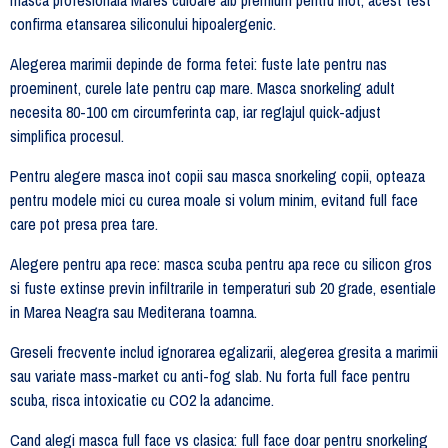
confirma etansarea siliconului hipoalergenic.
Alegerea marimii depinde de forma fetei: fuste late pentru nas
proeminent, curele late pentru cap mare. Masca snorkeling adult
necesita 80-100 cm circumferinta cap, iar reglajul quick-adjust
simplifica procesul.
Pentru alegere masca inot copii sau masca snorkeling copii, opteaza
pentru modele mici cu curea moale si volum minim, evitand full face
care pot presa prea tare.
Alegere pentru apa rece: masca scuba pentru apa rece cu silicon gros
si fuste extinse previn infiltrarile in temperaturi sub 20 grade, esentiale
in Marea Neagra sau Mediterana toamna.
Greseli frecvente includ ignorarea egalizarii, alegerea gresita a marimii
sau variate mass-market cu anti-fog slab. Nu forta full face pentru
scuba, risca intoxicatie cu CO2 la adancime.
Cand alegi masca full face vs clasica: full face doar pentru snorkeling