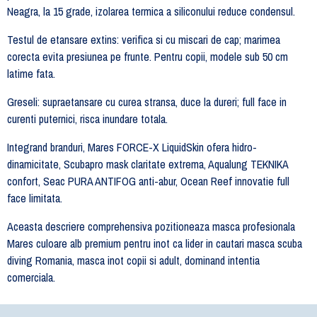
Neagra, la 15 grade, izolarea termica a siliconului reduce condensul.
Testul de etansare extins: verifica si cu miscari de cap; marimea
corecta evita presiunea pe frunte. Pentru copii, modele sub 50 cm
latime fata.
Greseli: supraetansare cu curea stransa, duce la dureri; full face in
curenti puternici, risca inundare totala.
Integrand branduri, Mares FORCE-X LiquidSkin ofera hidro-
dinamicitate, Scubapro mask claritate extrema, Aqualung TEKNIKA
confort, Seac PURA ANTIFOG anti-abur, Ocean Reef innovatie full
face limitata.
Aceasta descriere comprehensiva pozitioneaza masca profesionala
Mares culoare alb premium pentru inot ca lider in cautari masca scuba
diving Romania, masca inot copii si adult, dominand intentia
comerciala.