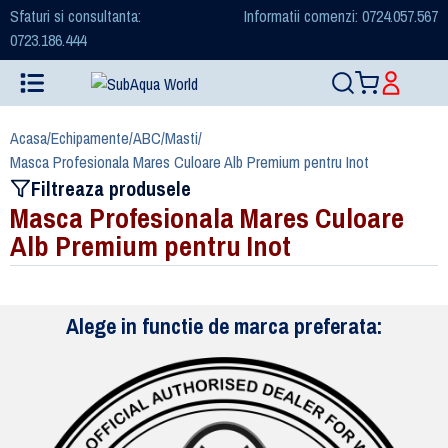
Sfaturi si consultanta:
Informatii comenzi: 0724.057.567
0723.186.444
Acasa
/
Echipamente
/
ABC
/
Masti
/
Masca Profesionala Mares Culoare Alb Premium pentru Inot
Filtreaza produsele
Masca Profesionala Mares Culoare
Alb Premium pentru Inot
Alege in functie de marca preferata: