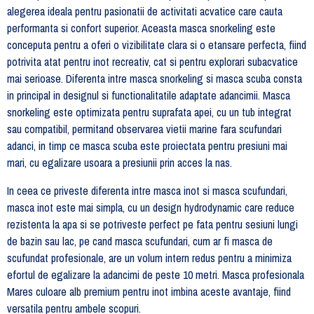
alegerea ideala pentru pasionatii de activitati acvatice care cauta
performanta si confort superior. Aceasta masca snorkeling este
conceputa pentru a oferi o vizibilitate clara si o etansare perfecta, fiind
potrivita atat pentru inot recreativ, cat si pentru explorari subacvatice
mai serioase. Diferenta intre masca snorkeling si masca scuba consta
in principal in designul si functionalitatile adaptate adancimii. Masca
snorkeling este optimizata pentru suprafata apei, cu un tub integrat
sau compatibil, permitand observarea vietii marine fara scufundari
adanci, in timp ce masca scuba este proiectata pentru presiuni mai
mari, cu egalizare usoara a presiunii prin acces la nas.
In ceea ce priveste diferenta intre masca inot si masca scufundari,
masca inot este mai simpla, cu un design hydrodynamic care reduce
rezistenta la apa si se potriveste perfect pe fata pentru sesiuni lungi
de bazin sau lac, pe cand masca scufundari, cum ar fi masca de
scufundat profesionale, are un volum intern redus pentru a minimiza
efortul de egalizare la adancimi de peste 10 metri. Masca profesionala
Mares culoare alb premium pentru inot imbina aceste avantaje, fiind
versatila pentru ambele scopuri.