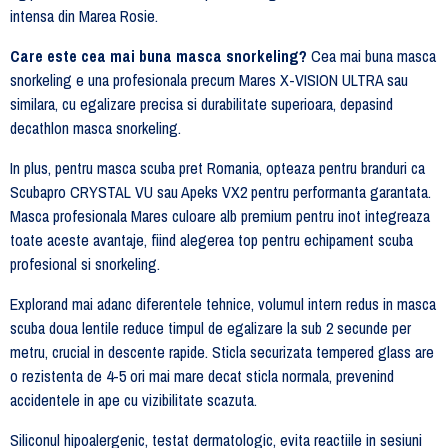
intensa din Marea Rosie.
Care este cea mai buna masca snorkeling?
Cea mai buna masca
snorkeling e una profesionala precum Mares X-VISION ULTRA sau
similara, cu egalizare precisa si durabilitate superioara, depasind
decathlon masca snorkeling.
In plus, pentru masca scuba pret Romania, opteaza pentru branduri ca
Scubapro CRYSTAL VU sau Apeks VX2 pentru performanta garantata.
Masca profesionala Mares culoare alb premium pentru inot integreaza
toate aceste avantaje, fiind alegerea top pentru echipament scuba
profesional si snorkeling.
Explorand mai adanc diferentele tehnice, volumul intern redus in masca
scuba doua lentile reduce timpul de egalizare la sub 2 secunde per
metru, crucial in descente rapide. Sticla securizata tempered glass are
o rezistenta de 4-5 ori mai mare decat sticla normala, prevenind
accidentele in ape cu vizibilitate scazuta.
Siliconul hipoalergenic, testat dermatologic, evita reactiile in sesiuni