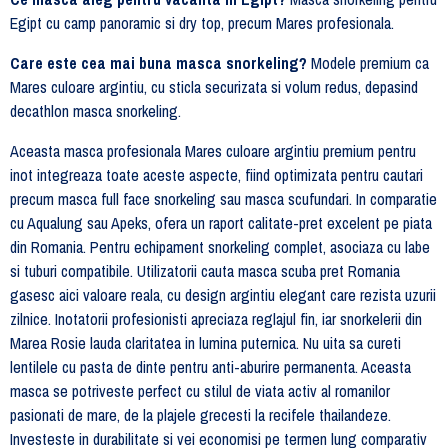
Egipt cu camp panoramic si dry top, precum Mares profesionala.
Care este cea mai buna masca snorkeling?
Modele premium ca
Mares culoare argintiu, cu sticla securizata si volum redus, depasind
decathlon masca snorkeling.
Aceasta masca profesionala Mares culoare argintiu premium pentru
inot integreaza toate aceste aspecte, fiind optimizata pentru cautari
precum masca full face snorkeling sau masca scufundari. In comparatie
cu Aqualung sau Apeks, ofera un raport calitate-pret excelent pe piata
din Romania. Pentru echipament snorkeling complet, asociaza cu labe
si tuburi compatibile. Utilizatorii cauta masca scuba pret Romania
gasesc aici valoare reala, cu design argintiu elegant care rezista uzurii
zilnice. Inotatorii profesionisti apreciaza reglajul fin, iar snorkelerii din
Marea Rosie lauda claritatea in lumina puternica. Nu uita sa cureti
lentilele cu pasta de dinte pentru anti-aburire permanenta. Aceasta
masca se potriveste perfect cu stilul de viata activ al romanilor
pasionati de mare, de la plajele grecesti la recifele thailandeze.
Investeste in durabilitate si vei economisi pe termen lung comparativ