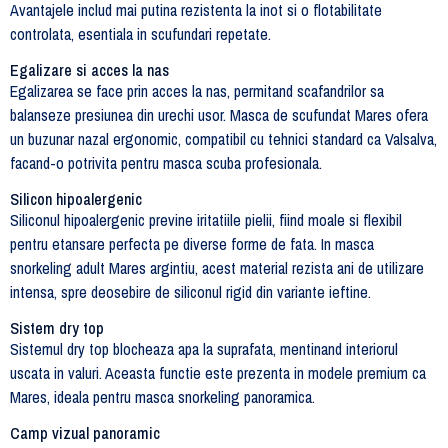
Avantajele includ mai putina rezistenta la inot si o flotabilitate
controlata, esentiala in scufundari repetate.
Egalizare si acces la nas
Egalizarea se face prin acces la nas, permitand scafandrilor sa
balanseze presiunea din urechi usor. Masca de scufundat Mares ofera
un buzunar nazal ergonomic, compatibil cu tehnici standard ca Valsalva,
facand-o potrivita pentru masca scuba profesionala.
Silicon hipoalergenic
Siliconul hipoalergenic previne iritatiile pielii, fiind moale si flexibil
pentru etansare perfecta pe diverse forme de fata. In masca
snorkeling adult Mares argintiu, acest material rezista ani de utilizare
intensa, spre deosebire de siliconul rigid din variante ieftine.
Sistem dry top
Sistemul dry top blocheaza apa la suprafata, mentinand interiorul
uscata in valuri. Aceasta functie este prezenta in modele premium ca
Mares, ideala pentru masca snorkeling panoramica.
Camp vizual panoramic