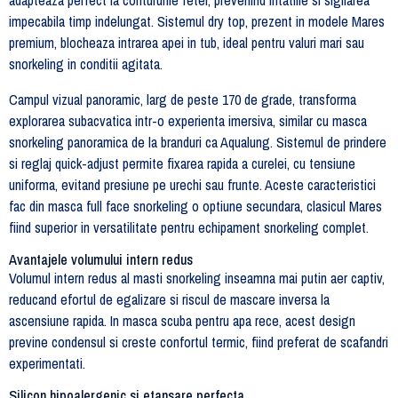
impecabila timp indelungat. Sistemul dry top, prezent in modele Mares
premium, blocheaza intrarea apei in tub, ideal pentru valuri mari sau
snorkeling in conditii agitata.
Campul vizual panoramic, larg de peste 170 de grade, transforma
explorarea subacvatica intr-o experienta imersiva, similar cu masca
snorkeling panoramica de la branduri ca Aqualung. Sistemul de prindere
si reglaj quick-adjust permite fixarea rapida a curelei, cu tensiune
uniforma, evitand presiune pe urechi sau frunte. Aceste caracteristici
fac din masca full face snorkeling o optiune secundara, clasicul Mares
fiind superior in versatilitate pentru echipament snorkeling complet.
Avantajele volumului intern redus
Volumul intern redus al masti snorkeling inseamna mai putin aer captiv,
reducand efortul de egalizare si riscul de mascare inversa la
ascensiune rapida. In masca scuba pentru apa rece, acest design
previne condensul si creste confortul termic, fiind preferat de scafandri
experimentati.
Silicon hipoalergenic si etansare perfecta