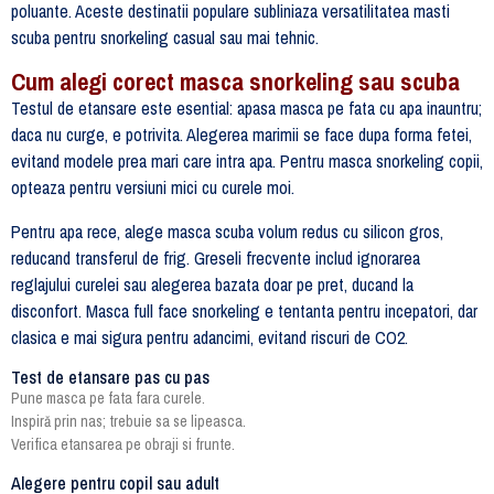
poluante. Aceste destinatii populare subliniaza versatilitatea masti
scuba pentru snorkeling casual sau mai tehnic.
Cum alegi corect masca snorkeling sau scuba
Testul de etansare este esential: apasa masca pe fata cu apa inauntru;
daca nu curge, e potrivita. Alegerea marimii se face dupa forma fetei,
evitand modele prea mari care intra apa. Pentru masca snorkeling copii,
opteaza pentru versiuni mici cu curele moi.
Pentru apa rece, alege masca scuba volum redus cu silicon gros,
reducand transferul de frig. Greseli frecvente includ ignorarea
reglajului curelei sau alegerea bazata doar pe pret, ducand la
disconfort. Masca full face snorkeling e tentanta pentru incepatori, dar
clasica e mai sigura pentru adancimi, evitand riscuri de CO2.
Test de etansare pas cu pas
Pune masca pe fata fara curele.
Inspiră prin nas; trebuie sa se lipeasca.
Verifica etansarea pe obraji si frunte.
Alegere pentru copil sau adult