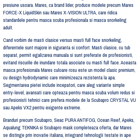
presiune usoara. Mares, ca brand lider, produce modele precum Mares
FORCE-X LiquidSkin sau Mares X-VISION ULTRA, care ridica
standardele pentru masca scuba profesionala si masca snorkeling
adult.
Cand vorbim de masti clasice versus masti full face snorkeling,
diferentele sunt majore in siguranta si confort. Masti clasice, cu tub
separat, permit egalizarea manuala si sunt preferate de profesionisti,
evitand riscurile de inundare totala asociate cu masti full face. Aceasta
masca profesionala Mares culoare rosu este un model clasic premium,
cu design hydrodynamic care minimizeaza rezistenta la apa.
Segmentarea pietei include incepatori, care aleg variante simple
entry-level, avansati care opteaza pentru masca scuba volum redus si
profesionisti tehnici care prefera modele de la Scubapro CRYSTAL VU
sau Apeks VX2 pentru exigente extreme.
Branduri precum Scubapro, Seac PURA ANTIFOG, Ocean Reef, Apeks,
Aqualung TEKNIKA si Scubapro mask completeaza oferta, dar Mares
se distinge prin inovatie italiana, integrand tehnologii testate in ape