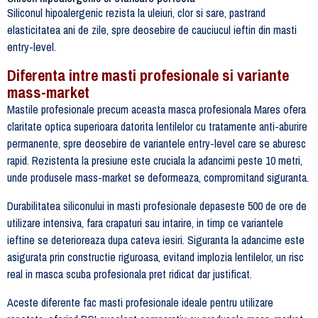
Siliconul hipoalergenic rezista la uleiuri, clor si sare, pastrand
elasticitatea ani de zile, spre deosebire de cauciucul ieftin din masti
entry-level.
Diferenta intre masti profesionale si variante
mass-market
Mastile profesionale precum aceasta masca profesionala Mares ofera
claritate optica superioara datorita lentilelor cu tratamente anti-aburire
permanente, spre deosebire de variantele entry-level care se aburesc
rapid. Rezistenta la presiune este cruciala la adancimi peste 10 metri,
unde produsele mass-market se deformeaza, compromitand siguranta.
Durabilitatea siliconului in masti profesionale depaseste 500 de ore de
utilizare intensiva, fara crapaturi sau intarire, in timp ce variantele
ieftine se deterioreaza dupa cateva iesiri. Siguranta la adancime este
asigurata prin constructie riguroasa, evitand implozia lentilelor, un risc
real in masca scuba profesionala pret ridicat dar justificat.
Aceste diferente fac masti profesionale ideale pentru utilizare