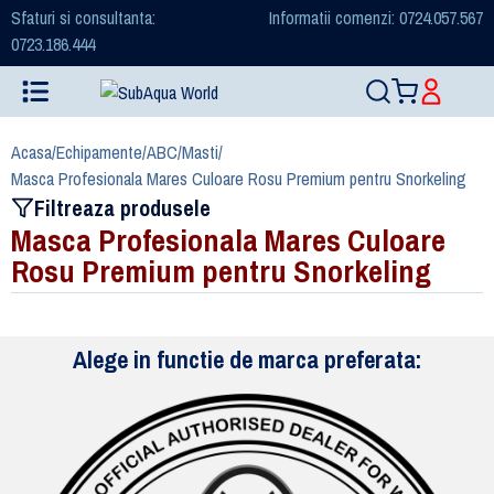
Sfaturi si consultanta:
Informatii comenzi: 0724.057.567
0723.186.444
Acasa
/
Echipamente
/
ABC
/
Masti
/
Masca Profesionala Mares Culoare Rosu Premium pentru Snorkeling
Filtreaza produsele
Masca Profesionala Mares Culoare
Rosu Premium pentru Snorkeling
Alege in functie de marca preferata: