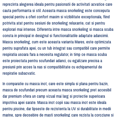
reprezinta alegerea ideala pentru pasionatii de activitati acvatice care
cauta performanta si stil. Aceasta masca snorkeling este conceputa
special pentru a oferi confort maxim si vizibilitate exceptionala, fiind
potrivita atat pentru sesiuni de snorkeling relaxante, cat si pentru
explorari mai intense. Diferenta intre masca snorkeling si masca scuba
consta in principal in designul si functionalitatile adaptate adancimii.
Masca snorkeling, cum este aceasta varianta Mares, este optimizata
pentru suprafata apei, cu un tub integrat sau compatibil care permite
respiratia usoara fara a necesita regulator, in timp ce masca scuba
este proiectata pentru scufundari adanci, cu egalizare precisa a
presiunii prin acces la nas si compatibilitate cu echipamentul de
respiratie subacvatic.
In comparatie cu masca inot, care este simpla si plana pentru bazin,
masca de scufundari precum aceasta masca snorkeling pret accesibil
dar premium ofera un camp vizual mai larg si protectie superioara
impotriva apei sarate. Masca inot copii sau masca inot este ideala
pentru piscine, dar lipseste de rezistenta la UV si durabilitate in medii
marine, spre deosebire de masti snorkeling care rezista la coroziune si