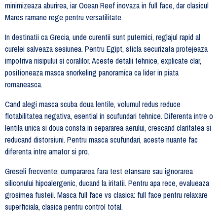
minimizeaza aburirea, iar Ocean Reef inovaza in full face, dar clasicul
Mares ramane rege pentru versatilitate.
In destinatii ca Grecia, unde curentii sunt puternici, reglajul rapid al
curelei salveaza sesiunea. Pentru Egipt, sticla securizata protejeaza
impotriva nisipului si coralilor. Aceste detalii tehnice, explicate clar,
positioneaza masca snorkeling panoramica ca lider in piata
romaneasca.
Cand alegi masca scuba doua lentile, volumul redus reduce
flotabilitatea negativa, esential in scufundari tehnice. Diferenta intre o
lentila unica si doua consta in separarea aerului, crescand claritatea si
reducand distorsiuni. Pentru masca scufundari, aceste nuante fac
diferenta intre amator si pro.
Greseli frecvente: cumpararea fara test etansare sau ignorarea
siliconului hipoalergenic, ducand la iritatii. Pentru apa rece, evalueaza
grosimea fusteii. Masca full face vs clasica: full face pentru relaxare
superficiala, clasica pentru control total.