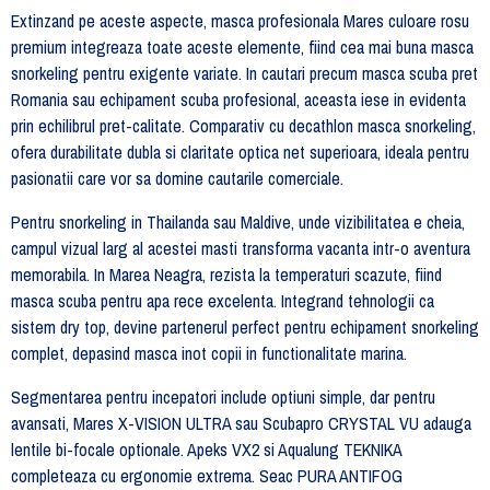
Extinzand pe aceste aspecte, masca profesionala Mares culoare rosu
premium integreaza toate aceste elemente, fiind cea mai buna masca
snorkeling pentru exigente variate. In cautari precum masca scuba pret
Romania sau echipament scuba profesional, aceasta iese in evidenta
prin echilibrul pret-calitate. Comparativ cu decathlon masca snorkeling,
ofera durabilitate dubla si claritate optica net superioara, ideala pentru
pasionatii care vor sa domine cautarile comerciale.
Pentru snorkeling in Thailanda sau Maldive, unde vizibilitatea e cheia,
campul vizual larg al acestei masti transforma vacanta intr-o aventura
memorabila. In Marea Neagra, rezista la temperaturi scazute, fiind
masca scuba pentru apa rece excelenta. Integrand tehnologii ca
sistem dry top, devine partenerul perfect pentru echipament snorkeling
complet, depasind masca inot copii in functionalitate marina.
Segmentarea pentru incepatori include optiuni simple, dar pentru
avansati, Mares X-VISION ULTRA sau Scubapro CRYSTAL VU adauga
lentile bi-focale optionale. Apeks VX2 si Aqualung TEKNIKA
completeaza cu ergonomie extrema. Seac PURA ANTIFOG