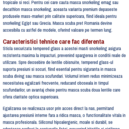
tropicale si reci. Pentru cei care cauta masca snorkeling emag sau
decathlon masca snorkeling, aceasta varianta premium depaseste
produsele mass-market prin calitate superioara, fiind ideala pentru
snorkeling Egipt sau Grecia. Masca scuba pret Romania devine
accesibila cu astfel de modele, oferind valoare pe termen lung.
Caracteristici tehnice care fac diferenta
Sticla securizata tempered glass a acestei masti snorkeling asigura
rezistenta maxima la impacturi, prevenind spargerea in conditii reale de
utilizare. Spre deosebire de lentile obisnuite, tempered glass-ul
suporta presiuni si socuri, fiind esential pentru siguranta in masca
scuba diving sau masca scufundari. Volumul intern redus minimizeaza
necesitatea egalizarii frecvente, reducand oboseala in timpul
scufundarilor, un avantaj cheie pentru masca scuba doua lentile care
ofera claritate optica superioara.
Egalizarea se realizeaza usor prin acces direct la nas, permitand
ajustarea presiunii interne fara a ridica masca, o functionalitate vitala in
masca profesionala. Siliconul hipoalergenic, moale si durabil, se
adapteaza perfect la contururile fetei, prevenind iritatiile si sigilarea