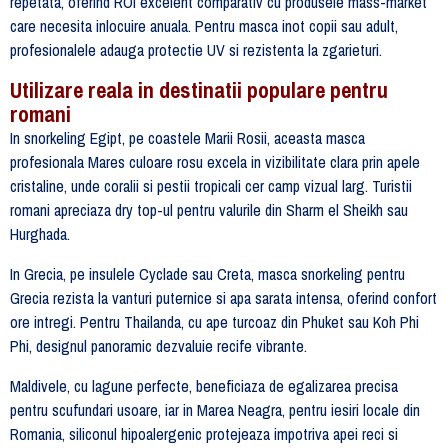
repetata, oferind ROI excelent comparativ cu produsele mass-market
care necesita inlocuire anuala. Pentru masca inot copii sau adult,
profesionalele adauga protectie UV si rezistenta la zgarieturi.
Utilizare reala in destinatii populare pentru
romani
In snorkeling Egipt, pe coastele Marii Rosii, aceasta masca
profesionala Mares culoare rosu excela in vizibilitate clara prin apele
cristaline, unde coralii si pestii tropicali cer camp vizual larg. Turistii
romani apreciaza dry top-ul pentru valurile din Sharm el Sheikh sau
Hurghada.
In Grecia, pe insulele Cyclade sau Creta, masca snorkeling pentru
Grecia rezista la vanturi puternice si apa sarata intensa, oferind confort
ore intregi. Pentru Thailanda, cu ape turcoaz din Phuket sau Koh Phi
Phi, designul panoramic dezvaluie recife vibrante.
Maldivele, cu lagune perfecte, beneficiaza de egalizarea precisa
pentru scufundari usoare, iar in Marea Neagra, pentru iesiri locale din
Romania, siliconul hipoalergenic protejeaza impotriva apei reci si