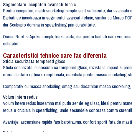
Segmentare incepatori avansati tehnic
Pentru incepatori, masti snorkeling simple sunt suficiente, dar avansati
Barbati se incadreaza in segmentul avansat-tehnic, similar cu Mares 
dar Scubapro domina in spearfishing prin durabilitate.
Ocean Reef si Apeks completeaza piata, dar pentru barbati care vor rosu
echitabil.
Caracteristici tehnice care fac diferenta
Sticla securizata tempered glass
Sticla securizata, cunoscuta ca tempered glass, rezista la impact si pre
ofera claritate optica exceptionala, esentiala pentru masca snorkeling sti
Comparativ cu masca snorkeling emag sau decathlon masca snorkeling, un
Volum intern redus
Volum intern redus inseamna mai putin aer de egalizat, ideal pentru man
redus e cruciala in spearfishing, unde secundele conteaza contra curentil
Avantaje: ascensiune rapida fara barotrauma, confort sporit fata de mas