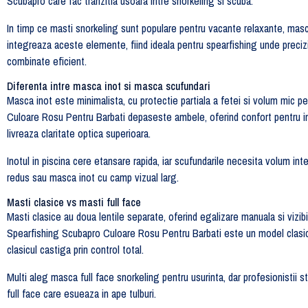
Scubapro care fac tranzitia usoara intre snorkeling si scuba.
In timp ce masti snorkeling sunt populare pentru vacante relaxante, masca 
integreaza aceste elemente, fiind ideala pentru spearfishing unde preci
combinate eficient.
Diferenta intre masca inot si masca scufundari
Masca inot este minimalista, cu protectie partiala a fetei si volum mic
Culoare Rosu Pentru Barbati depaseste ambele, oferind confort pentru inot
livreaza claritate optica superioara.
Inotul in piscina cere etansare rapida, iar scufundarile necesita volum i
redus sau masca inot cu camp vizual larg.
Masti clasice vs masti full face
Masti clasice au doua lentile separate, oferind egalizare manuala si vizi
Spearfishing Scubapro Culoare Rosu Pentru Barbati este un model clasic pr
clasicul castiga prin control total.
Multi aleg masca full face snorkeling pentru usurinta, dar profesionistii 
full face care esueaza in ape tulburi.