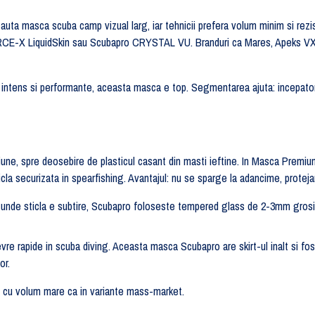
i cauta masca scuba camp vizual larg, iar tehnicii prefera volum minim si
FORCE-X LiquidSkin sau Scubapro CRYSTAL VU. Branduri ca Mares, Apeks V
 intens si performante, aceasta masca e top. Segmentarea ajuta: incepator
siune, spre deosebire de plasticul casant din masti ieftine. In Masca Prem
cla securizata in spearfishing. Avantajul: nu se sparge la adancime, protejan
de sticla e subtire, Scubapro foloseste tempered glass de 2-3mm grosime
evre rapide in scuba diving. Aceasta masca Scubapro are skirt-ul inalt si 
or.
ti cu volum mare ca in variante mass-market.