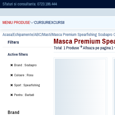
Sfaturi si consultanta: 0723.186.444
MENIU PRODUSE
CURSURI
EXCURSII
Acasa
/
Echipamente
/
ABC
/
Masti
/
Masca Premium Spearfishing Scubapro C
Masca Premium Spear
Filters
Total: 1 Produse
Afisaza pe pagina:
1
Active filters
Brand : Scubapro
Culoare : Rosu
Sport : Spearfishing
Pentru : Barbati
Brand