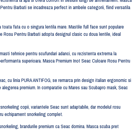
entru Barbati se incadreaza perfect in ambele categorii, fiind versatila
 toata fata cu o singura lentila mare. Mastile full face sunt populare
re Rosu Pentru Barbati adopta designul clasic cu doua lentile, ideal
 masti tehnice pentru scufundari adanci, cu rezistenta extrema la
ra performanta superioara. Masca Premium Inot Seac Culoare Rosu Pentru
, cu linia PURA ANTIFOG, se remarca prin design italian ergonomic si
este alegerea premium. In comparatie cu Mares sau Scubapro mask, Seac
snorkeling copii, variantele Seac sunt adaptabile, dar modelul rosu
tru echipament snorkeling complet.
 snorkeling, brandurile premium ca Seac domina. Masca scuba pret