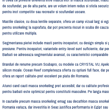
de scufundat, pe de alta parte, are un volum intern redus si sticla secu
pentru inot competitiv sau recreativ si scufundari usoare.
Mastile clasice, cu doua lentile separate, ofera un camp vizual larg si eg
pentru snorkeling la suprafata, dar pot prezenta riscuri in scuba din cauz
pentru utilizare multipla.
Segmentarea pietei include masti pentru incepatori, cu design simplu si p
presiune. Pentru incepatori, variantele entry-level sunt suficiente, d
Barbati se adreseaza segmentului avansat, cu caracteristici compara
Branduri de renume precum Scubapro, cu modele ca CRYSTAL VU, Apeks V
silicon moale. Ocean Reef completeaza oferta cu optiuni full face, dar 
ofera un raport calitate-pret excelent pe piata din Romania.
Atunci cand cauti masca snorkeling pret accesibil, dar cu calitate profes
pentru barbati este optimizat pentru constitutii masculine. Pe langa ma
In cautarile precum masca snorkeling emag sau decathlon masca snorkelin
Romania variaza, dar investitia in Seac justifica performanta in Egipt sau