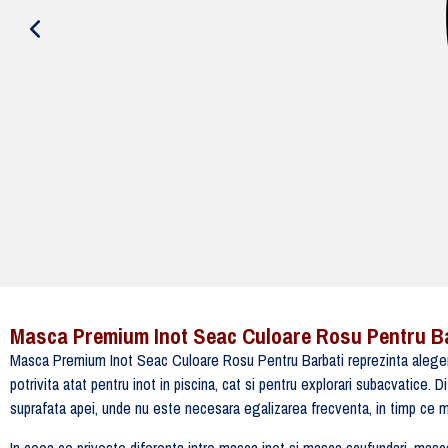
Masca Premium Inot Seac Culoare Rosu Pentru B
Masca Premium Inot Seac Culoare Rosu Pentru Barbati reprezinta alegerea
potrivita atat pentru inot in piscina, cat si pentru explorari subacvatice
suprafata apei, unde nu este necesara egalizarea frecventa, in timp ce ma
In ceea ce priveste diferenta intre masca inot si masca scufundari, masca