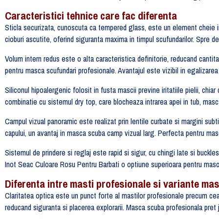
Caracteristici tehnice care fac diferenta
Sticla securizata, cunoscuta ca tempered glass, este un element cheie i
cioburi ascutite, oferind siguranta maxima in timpul scufundarilor. Spre d
Volum intern redus este o alta caracteristica definitorie, reducand cantit
pentru masca scufundari profesionale. Avantajul este vizibil in egalizarea
Siliconul hipoalergenic folosit in fusta mascii previne iritatiile pielii, ch
combinatie cu sistemul dry top, care blocheaza intrarea apei in tub, masc
Campul vizual panoramic este realizat prin lentile curbate si margini sub
capului, un avantaj in masca scuba camp vizual larg. Perfecta pentru masca 
Sistemul de prindere si reglaj este rapid si sigur, cu chingi late si buck
Inot Seac Culoare Rosu Pentru Barbati o optiune superioara pentru masca
Diferenta intre masti profesionale si variante ma
Claritatea optica este un punct forte al mastilor profesionale precum cea 
reducand siguranta si placerea explorarii. Masca scuba profesionala pret jus