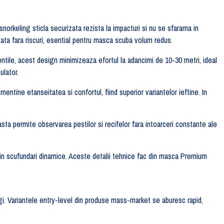
keling sticla securizata rezista la impacturi si nu se sfarama in
gata fara riscuri, esential pentru masca scuba volum redus.
entile, acest design minimizeaza efortul la adancimi de 10-30 metri, ideal
ulator.
 mentine etanseitatea si confortul, fiind superior variantelor ieftine. In
ta permite observarea pestilor si recifelor fara intoarceri constante ale
al in scufundari dinamice. Aceste detalii tehnice fac din masca Premium
egi. Variantele entry-level din produse mass-market se aburesc rapid,