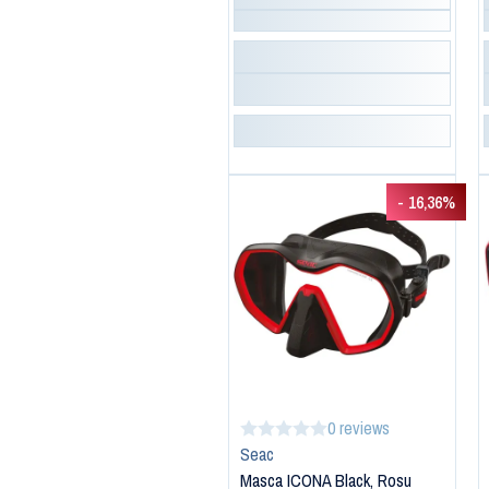
- 16,36%
0 reviews
Seac
Masca ICONA Black, Rosu