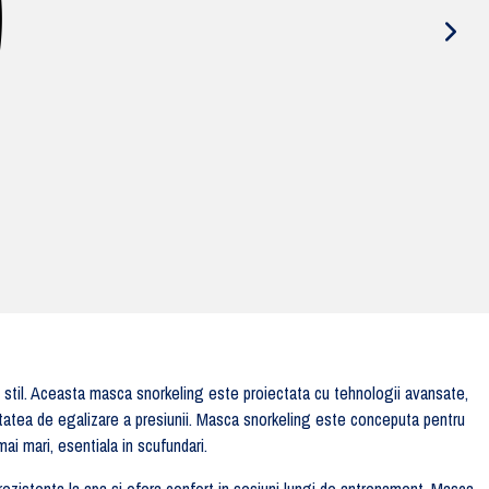
 stil. Aceasta masca snorkeling este proiectata cu tehnologii avansate,
acitatea de egalizare a presiunii. Masca snorkeling este conceputa pentru
i mari, esentiala in scufundari.
rezistenta la apa si ofera confort in sesiuni lungi de antrenament. Masca