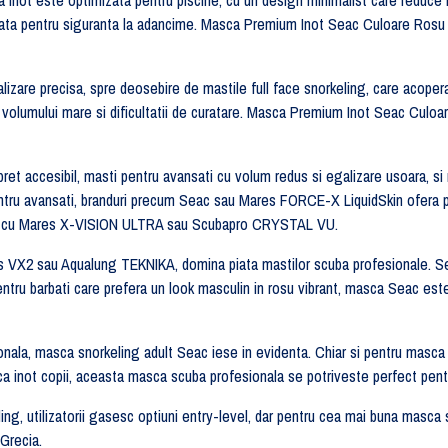
rizata pentru siguranta la adancime. Masca Premium Inot Seac Culoare Rosu P
alizare precisa, spre deosebire de mastile full face snorkeling, care acopera
a volumului mare si dificultatii de curatare. Masca Premium Inot Seac Culoa
ret accesibil, masti pentru avansati cu volum redus si egalizare usoara, si
ar pentru avansati, branduri precum Seac sau Mares FORCE-X LiquidSkin ofe
bile cu Mares X-VISION ULTRA sau Scubapro CRYSTAL VU.
X2 sau Aqualung TEKNIKA, domina piata mastilor scuba profesionale. Seac
pentru barbati care prefera un look masculin in rosu vibrant, masca Seac 
ionala, masca snorkeling adult Seac iese in evidenta. Chiar si pentru masca 
sca inot copii, aceasta masca scuba profesionala se potriveste perfect pen
g, utilizatorii gasesc optiuni entry-level, dar pentru cea mai buna masca
 Grecia.