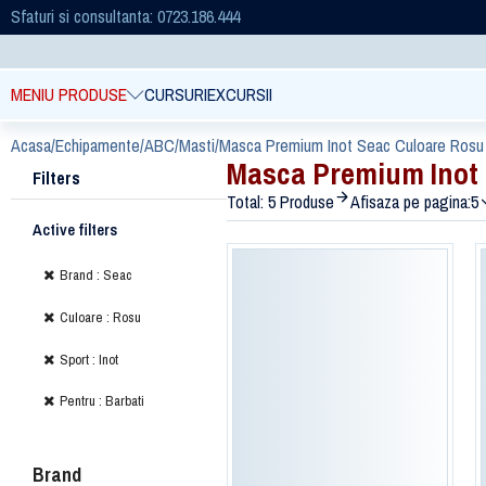
Sfaturi si consultanta: 0723.186.444
MENIU PRODUSE
CURSURI
EXCURSII
Acasa
/
Echipamente
/
ABC
/
Masti
/
Masca Premium Inot Seac Culoare Rosu 
Masca Premium Inot 
Filters
Total: 5 Produse
Afisaza pe pagina:
5
Active filters
Brand : Seac
Culoare : Rosu
Sport : Inot
Pentru : Barbati
Brand