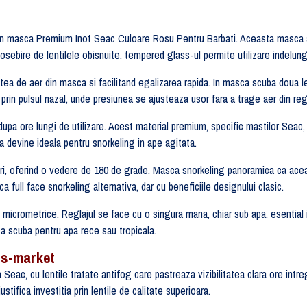
n masca Premium Inot Seac Culoare Rosu Pentru Barbati. Aceasta masca snor
eosebire de lentilele obisnuite, tempered glass-ul permite utilizare indelun
atea de aer din masca si facilitand egalizarea rapida. In masca scuba doua l
 prin pulsul nazal, unde presiunea se ajusteaza usor fara a trage aer din reg
iar dupa ore lungi de utilizare. Acest material premium, specific mastilor Seac,
a devine ideala pentru snorkeling in ape agitata.
tiri, oferind o vedere de 180 de grade. Masca snorkeling panoramica ca aceas
full face snorkeling alternativa, dar cu beneficiile designului clasic.
les micrometrice. Reglajul se face cu o singura mana, chiar sub apa, esenti
 scuba pentru apa rece sau tropicala.
ss-market
Seac, cu lentile tratate antifog care pastreaza vizibilitatea clara ore intr
tifica investitia prin lentile de calitate superioara.