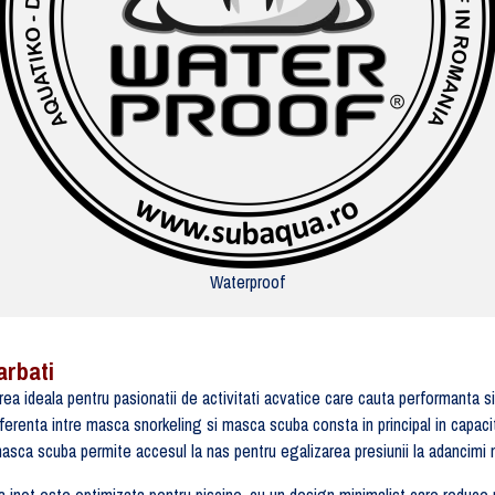
Waterproof
arbati
 ideala pentru pasionatii de activitati acvatice care cauta performanta si
. Diferenta intre masca snorkeling si masca scuba consta in principal in cap
sca scuba permite accesul la nas pentru egalizarea presiunii la adancimi ma
 inot este optimizata pentru piscine, cu un design minimalist care reduce 