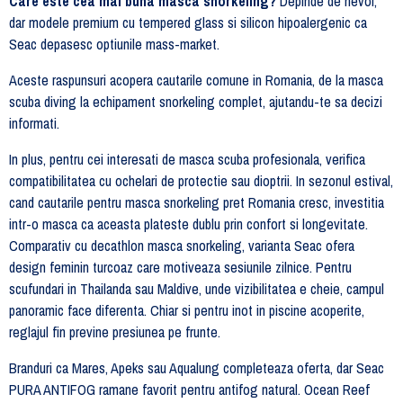
Care este cea mai buna masca snorkeling?
Depinde de nevoi,
dar modele premium cu tempered glass si silicon hipoalergenic ca
Seac depasesc optiunile mass-market.
Aceste raspunsuri acopera cautarile comune in Romania, de la masca
scuba diving la echipament snorkeling complet, ajutandu-te sa decizi
informati.
In plus, pentru cei interesati de masca scuba profesionala, verifica
compatibilitatea cu ochelari de protectie sau dioptrii. In sezonul estival,
cand cautarile pentru masca snorkeling pret Romania cresc, investitia
intr-o masca ca aceasta plateste dublu prin confort si longevitate.
Comparativ cu decathlon masca snorkeling, varianta Seac ofera
design feminin turcoaz care motiveaza sesiunile zilnice. Pentru
scufundari in Thailanda sau Maldive, unde vizibilitatea e cheie, campul
panoramic face diferenta. Chiar si pentru inot in piscine acoperite,
reglajul fin previne presiunea pe frunte.
Branduri ca Mares, Apeks sau Aqualung completeaza oferta, dar Seac
PURA ANTIFOG ramane favorit pentru antifog natural. Ocean Reef