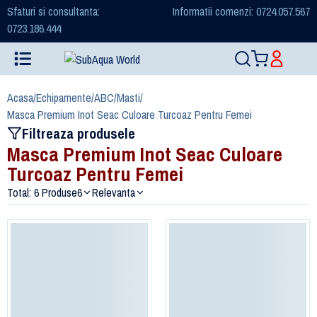
Sfaturi si consultanta:
Informatii comenzi: 0724.057.567
0723.186.444
Acasa
/
Echipamente
/
ABC
/
Masti
/
Masca Premium Inot Seac Culoare Turcoaz Pentru Femei
Filtreaza produsele
Masca Premium Inot Seac Culoare
Turcoaz Pentru Femei
Total: 6 Produse
6
Relevanta