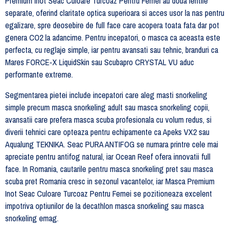
Premium Inot Seac Culoare Turcoaz Pentru Femei au doua lentile
separate, oferind claritate optica superioara si acces usor la nas pentru
egalizare, spre deosebire de full face care acopera toata fata dar pot
genera CO2 la adancime. Pentru incepatori, o masca ca aceasta este
perfecta, cu reglaje simple, iar pentru avansati sau tehnic, branduri ca
Mares FORCE-X LiquidSkin sau Scubapro CRYSTAL VU aduc
performante extreme.
Segmentarea pietei include incepatori care aleg masti snorkeling
simple precum masca snorkeling adult sau masca snorkeling copii,
avansatii care prefera masca scuba profesionala cu volum redus, si
diverii tehnici care opteaza pentru echipamente ca Apeks VX2 sau
Aqualung TEKNIKA. Seac PURA ANTIFOG se numara printre cele mai
apreciate pentru antifog natural, iar Ocean Reef ofera innovatii full
face. In Romania, cautarile pentru masca snorkeling pret sau masca
scuba pret Romania cresc in sezonul vacantelor, iar Masca Premium
Inot Seac Culoare Turcoaz Pentru Femei se pozitioneaza excelent
impotriva optiunilor de la decathlon masca snorkeling sau masca
snorkeling emag.