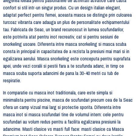
alegerea ideala pentru pasionatele de activitati acvatice care cauta
confort si stil intr-un singur produs. Cu un design italian elegant,
adaptat perfect pentru femei, aceasta masca se distinge prin culoarea
turcoaz vibranta care adauga un plus de personalitate echipamentului
tau. Fabricata de Seac, un brand recunoscut in lumea scufundarilor,
este potrivita atat pentru inot recreativ, cat si pentru sesiuni de
snorkeling usoare. Diferenta intre masca snorkeling si masca scuba
consta in principal in capacitatea de a rezista la presiuni mai mari si in
egalizarea aerului. Masca snorkeling este conceputa pentru suprafata
apei, unde vezi coralii si pestii fara a te scufunda adanc, in timp ce
masca scuba suporta adancimi de pana la 30-40 metri cu tub de
respiratie.
In comparatie cu masca inot traditionala, care este simpla si
minimalista pentru piscine, masca de scufundari precum cea de la Seac
ofera un camp vizual mai larg si protectie sporita. Diferenta intre
masca inot si masca scufundari tine de volumul intern: cele pentru
scufundari au volum redus pentru a facilita egalizarea presiunii la
adancime. Masti clasice vs masti full face: masti clasice ca Masca