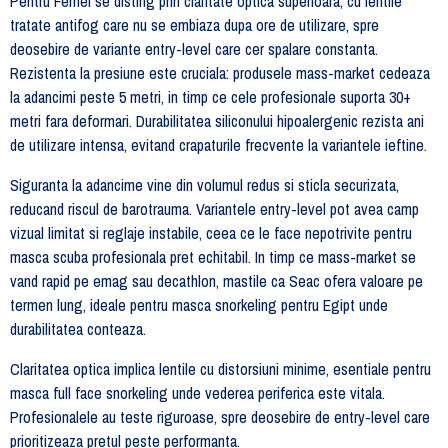
Pentru Femei se disting prin claritate optica superioara, cu lentile
tratate antifog care nu se embiaza dupa ore de utilizare, spre
deosebire de variante entry-level care cer spalare constanta.
Rezistenta la presiune este cruciala: produsele mass-market cedeaza
la adancimi peste 5 metri, in timp ce cele profesionale suporta 30+
metri fara deformari. Durabilitatea siliconului hipoalergenic rezista ani
de utilizare intensa, evitand crapaturile frecvente la variantele ieftine.
Siguranta la adancime vine din volumul redus si sticla securizata,
reducand riscul de barotrauma. Variantele entry-level pot avea camp
vizual limitat si reglaje instabile, ceea ce le face nepotrivite pentru
masca scuba profesionala pret echitabil. In timp ce mass-market se
vand rapid pe emag sau decathlon, mastile ca Seac ofera valoare pe
termen lung, ideale pentru masca snorkeling pentru Egipt unde
durabilitatea conteaza.
Claritatea optica implica lentile cu distorsiuni minime, esentiale pentru
masca full face snorkeling unde vederea periferica este vitala.
Profesionalele au teste riguroase, spre deosebire de entry-level care
prioritizeaza pretul peste performanta.