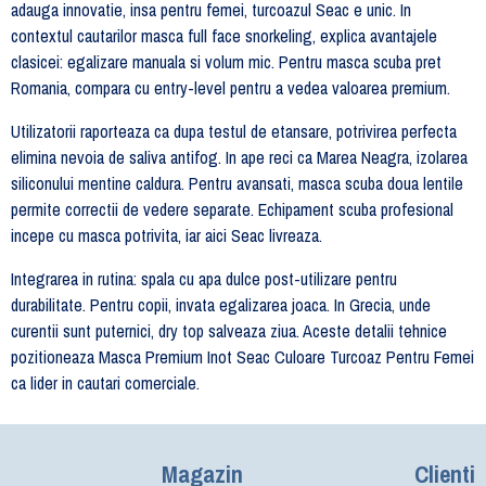
adauga innovatie, insa pentru femei, turcoazul Seac e unic. In
contextul cautarilor masca full face snorkeling, explica avantajele
clasicei: egalizare manuala si volum mic. Pentru masca scuba pret
Romania, compara cu entry-level pentru a vedea valoarea premium.
Utilizatorii raporteaza ca dupa testul de etansare, potrivirea perfecta
elimina nevoia de saliva antifog. In ape reci ca Marea Neagra, izolarea
siliconului mentine caldura. Pentru avansati, masca scuba doua lentile
permite correctii de vedere separate. Echipament scuba profesional
incepe cu masca potrivita, iar aici Seac livreaza.
Integrarea in rutina: spala cu apa dulce post-utilizare pentru
durabilitate. Pentru copii, invata egalizarea joaca. In Grecia, unde
curentii sunt puternici, dry top salveaza ziua. Aceste detalii tehnice
pozitioneaza Masca Premium Inot Seac Culoare Turcoaz Pentru Femei
ca lider in cautari comerciale.
Magazin
Clienti