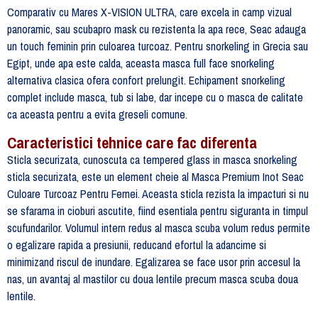
Comparativ cu Mares X-VISION ULTRA, care excela in camp vizual
panoramic, sau scubapro mask cu rezistenta la apa rece, Seac adauga
un touch feminin prin culoarea turcoaz. Pentru snorkeling in Grecia sau
Egipt, unde apa este calda, aceasta masca full face snorkeling
alternativa clasica ofera confort prelungit. Echipament snorkeling
complet include masca, tub si labe, dar incepe cu o masca de calitate
ca aceasta pentru a evita greseli comune.
Caracteristici tehnice care fac diferenta
Sticla securizata, cunoscuta ca tempered glass in masca snorkeling
sticla securizata, este un element cheie al Masca Premium Inot Seac
Culoare Turcoaz Pentru Femei. Aceasta sticla rezista la impacturi si nu
se sfarama in cioburi ascutite, fiind esentiala pentru siguranta in timpul
scufundarilor. Volumul intern redus al masca scuba volum redus permite
o egalizare rapida a presiunii, reducand efortul la adancime si
minimizand riscul de inundare. Egalizarea se face usor prin accesul la
nas, un avantaj al mastilor cu doua lentile precum masca scuba doua
lentile.