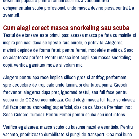
destinatii populare printre romani subliniaza versatilitatea
echipamentului scuba profesional, unde masca devine piesa centrală a
aventurii.
Cum alegi corect masca snorkeling sau scuba
Testul de etansare este primul pas: aseaza masca pe fata cu mainile si
inspira prin nas; daca se lipeste fara curele, e potrivita. Alegerea
marimii depinde de forma fetei: pentru femei, modelele medii ca Seac
se adapteaza perfect. Pentru masca inot copii sau masca snorkeling
copii, verifica garnitura moale si volum mic.
Alegere pentru apa rece implica silicon gros si antifog performant,
spre deosebire de tropicale unde lumina si claritatea prima. Greseli
frecvente: alegerea dupa pret, ignorand testul, sau full face pentru
scuba unde CO2 se acumuleaza. Cand alegi masca full face vs clasica:
full face pentru snorkeling superficial, clasica ca Masca Premium Inot
Seac Culoare Turcoaz Pentru Femei pentru scuba sau inot intens.
Verifica egalizarea: masca scuba cu buzunar nazal e esentiala. Pentru
vacante, prioritizeaza durabilitate si pungi de transport. Cea mai buna