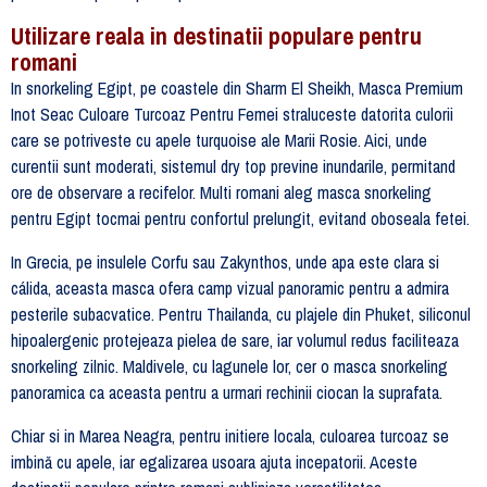
Utilizare reala in destinatii populare pentru
romani
In snorkeling Egipt, pe coastele din Sharm El Sheikh, Masca Premium
Inot Seac Culoare Turcoaz Pentru Femei straluceste datorita culorii
care se potriveste cu apele turquoise ale Marii Rosie. Aici, unde
curentii sunt moderati, sistemul dry top previne inundarile, permitand
ore de observare a recifelor. Multi romani aleg masca snorkeling
pentru Egipt tocmai pentru confortul prelungit, evitand oboseala fetei.
In Grecia, pe insulele Corfu sau Zakynthos, unde apa este clara si
cálida, aceasta masca ofera camp vizual panoramic pentru a admira
pesterile subacvatice. Pentru Thailanda, cu plajele din Phuket, siliconul
hipoalergenic protejeaza pielea de sare, iar volumul redus faciliteaza
snorkeling zilnic. Maldivele, cu lagunele lor, cer o masca snorkeling
panoramica ca aceasta pentru a urmari rechinii ciocan la suprafata.
Chiar si in Marea Neagra, pentru initiere locala, culoarea turcoaz se
imbină cu apele, iar egalizarea usoara ajuta incepatorii. Aceste