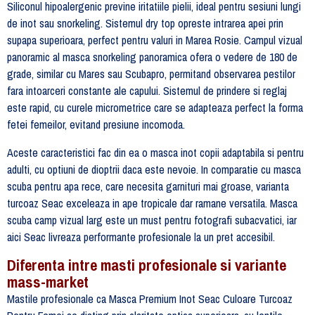
Siliconul hipoalergenic previne iritatiile pielii, ideal pentru sesiuni lungi
de inot sau snorkeling. Sistemul dry top opreste intrarea apei prin
supapa superioara, perfect pentru valuri in Marea Rosie. Campul vizual
panoramic al masca snorkeling panoramica ofera o vedere de 180 de
grade, similar cu Mares sau Scubapro, permitand observarea pestilor
fara intoarceri constante ale capului. Sistemul de prindere si reglaj
este rapid, cu curele micrometrice care se adapteaza perfect la forma
fetei femeilor, evitand presiune incomoda.
Aceste caracteristici fac din ea o masca inot copii adaptabila si pentru
adulti, cu optiuni de dioptrii daca este nevoie. In comparatie cu masca
scuba pentru apa rece, care necesita garnituri mai groase, varianta
turcoaz Seac exceleaza in ape tropicale dar ramane versatila. Masca
scuba camp vizual larg este un must pentru fotografi subacvatici, iar
aici Seac livreaza performante profesionale la un pret accesibil.
Diferenta intre masti profesionale si variante
mass-market
Mastile profesionale ca Masca Premium Inot Seac Culoare Turcoaz