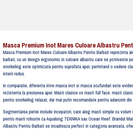
Masca Premium Inot Mares Culoare Albastru Pent
Masca Premium Inot Mares Culoare Albastru Pentru Barbati reprezinta aleg
barbati, cu un design ergonomic in culoare albastru care se potriveste pe
snorkeling este optimizata pentru suprafata apei, permitand o vedere clar
intern redus.
In comparatie, diferenta intre masca inot si masca scufundari este eviden
rezistenta la presiunea apei. Masti clasice vs masti full face: masti clasi
pentru snorkeling relaxat, dar mai putin recomandate pentru adancimi din 
Segmentarea pietei include incepatori, care aleg masti simple cu volum 
pentru masti robuste ca Aqualung TEKNIKA sau Ocean Reef. Brandul Mar
Albastru Pentru Barbati se incadreaza perfect in categoria avansata, oferi