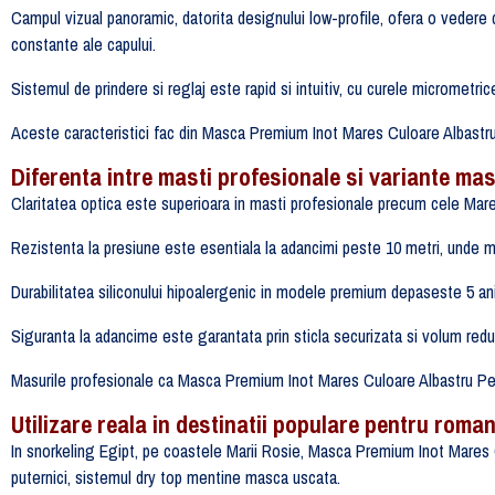
Campul vizual panoramic, datorita designului low-profile, ofera o vedere
constante ale capului.
Sistemul de prindere si reglaj este rapid si intuitiv, cu curele micrometr
Aceste caracteristici fac din Masca Premium Inot Mares Culoare Albastru 
Diferenta intre masti profesionale si variante ma
Claritatea optica este superioara in masti profesionale precum cele Mares,
Rezistenta la presiune este esentiala la adancimi peste 10 metri, unde 
Durabilitatea siliconului hipoalergenic in modele premium depaseste 5 ani d
Siguranta la adancime este garantata prin sticla securizata si volum redu
Masurile profesionale ca Masca Premium Inot Mares Culoare Albastru Pent
Utilizare reala in destinatii populare pentru roman
In snorkeling Egipt, pe coastele Marii Rosie, Masca Premium Inot Mares Cul
puternici, sistemul dry top mentine masca uscata.