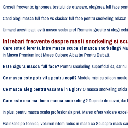
Greseli frecvente: ignorarea testului de etansare, alegerea full face pent
Cand alegi masca full face vs clasica: full face pentru snorkeling relaxat
Urmand acesti pasi, eviti masca scuba pret Romania gresite si alegi ech
Intrebari frecvente despre masti snorkeling si sc
Care este diferenta intre masca scuba si masca snorkeling?
Mas
in Masca Premium Inot Mares Culoare Albastru Pentru Barbati.
Este sigura masca full face?
Pentru snorkeling superficial da, dar nu
Ce masca este potrivita pentru copil?
Modele mici cu silicon moale 
Ce masca aleg pentru vacanta in Egipt?
O masca snorkeling sticla 
Care este cea mai buna masca snorkeling?
Depinde de nevoi, dar 
In plus, pentru masca scuba profesionala pret, Mares ofera valoare exce
Extinzand pe tehnica, volumul intern redus in masti ca Scubapro mask sau A