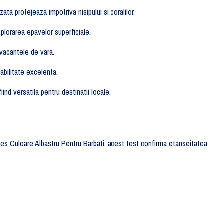
a protejeaza impotriva nisipului si coralilor.
xplorarea epavelor superficiale.
 vacantele de vara.
abilitate excelenta.
ind versatila pentru destinatii locale.
res Culoare Albastru Pentru Barbati, acest test confirma etanseitatea