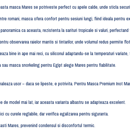
sta masca Mares se potriveste perfect cu apele calde, unde sticla securizat
ntre romani, masca ofera confort pentru sesiuni lungi, fiind ideala pentru e
anoramica ca aceasta, rezistenta la sarituri tropicale si valuri, perfectand
ntru observarea raielor mantis si tintarilor, unde volumul redus permite flot
aza bine in ape mai reci, cu siliconul adaptandu-se la temperaturi variate, fi
 sau masca snorkeling pentru Egipt alege Mares pentru fiabilitate.
nhaleaza usor – daca se lipeste, e potrivita. Pentru Masca Premium Inot Ma
e de model mai lat, iar aceasta varianta albastru se adapteaza excelent.
 cu curele reglabile, dar verifica egalizarea pentru siguranta.
asti Mares, prevenind condensul si disconfortul termic.