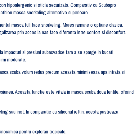
icon hipoalergenic si sticla securizata. Comparativ cu Scubapro
thlon masca snorkeling alternative superioare.
egmentul masca full face snorkeling, Mares ramane o optiune clasica,
alizarea prin acces la nas face diferenta intre confort si disconfort.
 impacturi si presiuni subacvatice fara a se sparge in bucati
cimi moderate.
. Masca scuba volum redus precum aceasta minimizeaza apa intrata si
esiunea. Aceasta functie este vitala in masca scuba doua lentile, oferind
keling sau inot. In comparatie cu siliconul ieftin, acesta pastreaza
panoramica pentru explorari tropicale.