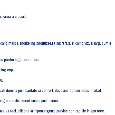
lizarea e cruciala.
cand masca snorkeling prioritizeaza suprafata si camp vizual larg, cum e
es pentru siguranta totala.
ing copii.
u.
i domina prin claritate si confort, depasind optiuni mass-market.
ling sau echipament scuba profesional.
e vs reci, silicone-ul hipoalergenic previne contractiile in apa rece.