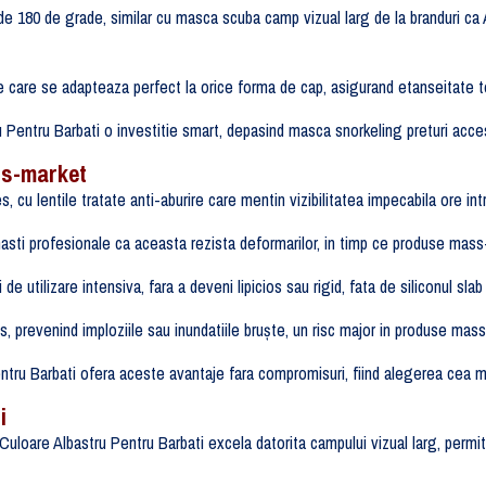
 de 180 de grade, similar cu masca scuba camp vizual larg de la branduri ca
ice care se adapteaza perfect la orice forma de cap, asigurand etanseitate t
Pentru Barbati o investitie smart, depasind masca snorkeling preturi accesi
ss-market
 cu lentile tratate anti-aburire care mentin vizibilitatea impecabila ore in
masti profesionale ca aceasta rezista deformarilor, in timp ce produse mas
e utilizare intensiva, fara a deveni lipicios sau rigid, fata de siliconul sla
s, prevenind imploziile sau inundatiile bruște, un risc major in produse mas
ru Barbati ofera aceste avantaje fara compromisuri, fiind alegerea cea mai
i
oare Albastru Pentru Barbati excela datorita campului vizual larg, permitan