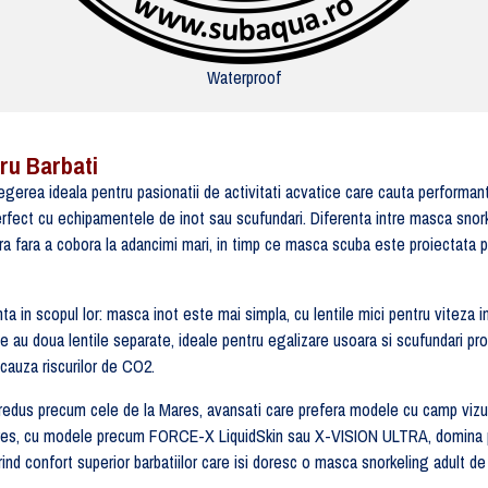
Waterproof
ru Barbati
erea ideala pentru pasionatii de activitati acvatice care cauta performan
rfect cu echipamentele de inot sau scufundari. Diferenta intre masca snork
a fara a cobora la adancimi mari, in timp ce masca scuba este proiectata pe
ta in scopul lor: masca inot este mai simpla, cu lentile mici pentru viteza 
ce au doua lentile separate, ideale pentru egalizare usoara si scufundari pro
cauza riscurilor de CO2.
redus precum cele de la Mares, avansati care prefera modele cu camp vizua
es, cu modele precum FORCE-X LiquidSkin sau X-VISION ULTRA, domina pr
nd confort superior barbatiilor care isi doresc o masca snorkeling adult de 