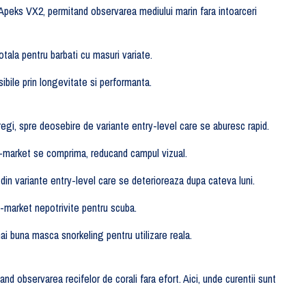
 Apeks VX2, permitand observarea mediului marin fara intoarceri
otala pentru barbati cu masuri variate.
bile prin longevitate si performanta.
tregi, spre deosebire de variante entry-level care se aburesc rapid.
s-market se comprima, reducand campul vizual.
b din variante entry-level care se deterioreaza dupa cateva luni.
s-market nepotrivite pentru scuba.
 buna masca snorkeling pentru utilizare reala.
d observarea recifelor de corali fara efort. Aici, unde curentii sunt