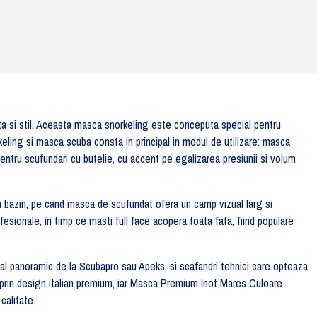
ta si stil. Aceasta masca snorkeling este conceputa special pentru
eling si masca scuba consta in principal in modul de utilizare: masca
ntru scufundari cu butelie, cu accent pe egalizarea presiunii si volum
in bazin, pe cand masca de scufundat ofera un camp vizual larg si
fesionale, in timp ce masti full face acopera toata fata, fiind populare
l panoramic de la Scubapro sau Apeks, si scafandri tehnici care opteaza
in design italian premium, iar Masca Premium Inot Mares Culoare
calitate.