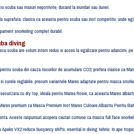
ru scuba sau masuri nepotrivite, ducand la inundari sau dureri.
 la suprafata, clasica ca aceasta pentru scuba sau inot competitiv, unde ega
ipament snorkeling complet durabil.
uba diving
ca scuba are volum intern redus si acces la egalizare pentru adancimi, pe 
 pentru scuba din cauza riscurilor de acumulare CO2; prefera clasice ca Mar
si curele reglabile, precum variantele Mares adaptate pentru masca snorkel
securizata cu dry top, ideala pentru Marea Rosie, ca aceasta Mares albastr
Mares premium ca Masca Premium Inot Mares Culoare Albastru Pentru Barbat
lenta. Aceste raspunsuri acopera cautari comune ca masca full face snorke
peks VX2 reduce buoyancy shifts, esential in diving tehnic. In ape tropical