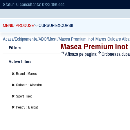
Sfaturi si consultanta: 0723.186.444
MENIU PRODUSE
CURSURI
EXCURSII
Acasa
/
Echipamente
/
ABC
/
Masti
/
Masca Premium Inot Mares Culoare Albas
Masca Premium Inot 
Filters
Afisaza pe pagina:
Ordoneaza dupa
Active filters
Brand : Mares
Culoare : Albastru
Sport : Inot
Pentru : Barbati