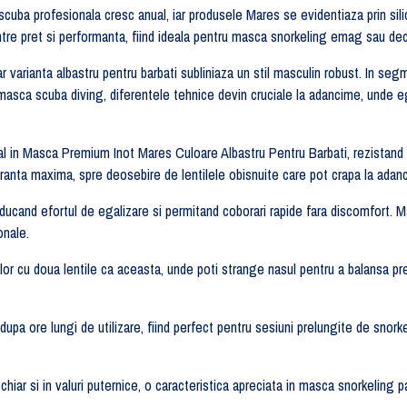
cuba profesionala cresc anual, iar produsele Mares se evidentiaza prin sil
 pret si performanta, fiind ideala pentru masca snorkeling emag sau deca
r varianta albastru pentru barbati subliniaza un stil masculin robust. In s
e masca scuba diving, diferentele tehnice devin cruciale la adancime, unde eg
 in Masca Premium Inot Mares Culoare Albastru Pentru Barbati, rezistand la
ranta maxima, spre deosebire de lentilele obisnuite care pot crapa la adan
reducand efortul de egalizare si permitand coborari rapide fara discomfort
onale.
ilor cu doua lentile ca aceasta, unde poti strange nasul pentru a balansa pr
si dupa ore lungi de utilizare, fiind perfect pentru sesiuni prelungite de snor
chiar si in valuri puternice, o caracteristica apreciata in masca snorkeling 