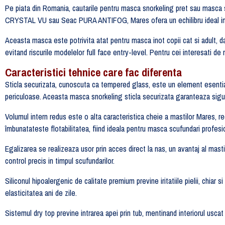
Pe piata din Romania, cautarile pentru masca snorkeling pret sau masca s
CRYSTAL VU sau Seac PURA ANTIFOG, Mares ofera un echilibru ideal intre
Aceasta masca este potrivita atat pentru masca inot copii cat si adult, da
evitand riscurile modelelor full face entry-level. Pentru cei interesati d
Caracteristici tehnice care fac diferenta
Sticla securizata, cunoscuta ca tempered glass, este un element esential
periculoase. Aceasta masca snorkeling sticla securizata garanteaza sigu
Volumul intern redus este o alta caracteristica cheie a mastilor Mares, 
îmbunatateste flotabilitatea, fiind ideala pentru masca scufundari profesi
Egalizarea se realizeaza usor prin acces direct la nas, un avantaj al mast
control precis in timpul scufundarilor.
Siliconul hipoalergenic de calitate premium previne iritatiile pielii, chiar 
elasticitatea ani de zile.
Sistemul dry top previne intrarea apei prin tub, mentinand interiorul uscat 