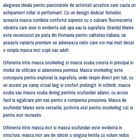
alegerea ideala pentru pasionatele de activitati acvatice care cauta un
echipament stilat si performant. Cu un design dedicat femeilor,
aceasta masca combina confortul superior cu o culoare fluorescenta
vibranta care iese in evidenta sub apa sau la suprafata. Brandul Mares
este recunoscut pe piata din Romania pentru calitatea italiana, iar
aceasta varianta premium se adreseaza celor care vor mai mult decat
o simpla masca inot copii sau adult.
Diferenta intre masca snorkeling si masca scuba consta in principal in
modul de utilizare si adancimea permisa. Masca snorkeling este
conceputa pentru explorari la suprafata, unde respiri direct prin tub, cu
un accent pe camp vizual larg si confort prelungit. In schimb, masca
scuba sau masca scuba diving permite scufundari adanci, cu acces
facil la egalizare prin nas pentru a compensa presiunea. Masca de
scufundat Mares este versatila, potrivita atat pentru snorkeling cat si
pentru inot recreativ.
Diferenta intre masca inot si masca scufundari este evidenta in
structura: masca inot are de obicei o singura lentila cu volum redus