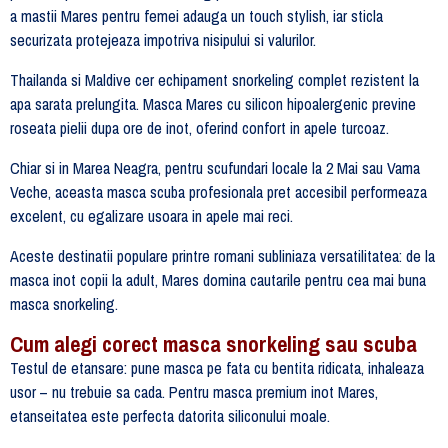
a mastii Mares pentru femei adauga un touch stylish, iar sticla
securizata protejeaza impotriva nisipului si valurilor.
Thailanda si Maldive cer echipament snorkeling complet rezistent la
apa sarata prelungita. Masca Mares cu silicon hipoalergenic previne
roseata pielii dupa ore de inot, oferind confort in apele turcoaz.
Chiar si in Marea Neagra, pentru scufundari locale la 2 Mai sau Vama
Veche, aceasta masca scuba profesionala pret accesibil performeaza
excelent, cu egalizare usoara in apele mai reci.
Aceste destinatii populare printre romani subliniaza versatilitatea: de la
masca inot copii la adult, Mares domina cautarile pentru cea mai buna
masca snorkeling.
Cum alegi corect masca snorkeling sau scuba
Testul de etansare: pune masca pe fata cu bentita ridicata, inhaleaza
usor – nu trebuie sa cada. Pentru masca premium inot Mares,
etanseitatea este perfecta datorita siliconului moale.