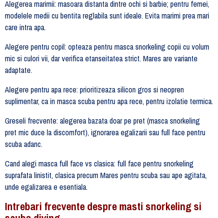
Alegerea marimii: masoara distanta dintre ochi si barbie; pentru femei,
modelele medii cu bentita reglabila sunt ideale. Evita marimi prea mari
care intra apa.
Alegere pentru copil: opteaza pentru masca snorkeling copii cu volum
mic si culori vii, dar verifica etanseitatea strict. Mares are variante
adaptate.
Alegere pentru apa rece: prioritizeaza silicon gros si neopren
suplimentar, ca in masca scuba pentru apa rece, pentru izolatie termica.
Greseli frecvente: alegerea bazata doar pe pret (masca snorkeling
pret mic duce la discomfort), ignorarea egalizarii sau full face pentru
scuba adanc.
Cand alegi masca full face vs clasica: full face pentru snorkeling
suprafata linistit, clasica precum Mares pentru scuba sau ape agitata,
unde egalizarea e esentiala.
Intrebari frecvente despre masti snorkeling si
scuba diving