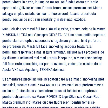
pentru viteza in bazin, in timp ce masca scufundari ofera protectie
sporita si egalizare usoara. Pentru femei, masca premium inot Mares
adauga un plus estetic cu nuanta fluorescent, facand-o perfecta
pentru sesiuni de inot sau snorkeling in destinatii exotice.
Masti clasice vs masti full face: masti clasice, precum cele de la Mares
X-VISION ULTRA sau Scubapro CRYSTAL VU, au doua lentile separate
pentru claritate optica superioara si egalizare precisa, fiind preferate
de profesionisti. Masti full face snorkeling acopera toata fata,
permitand respiratia pe nas si gura simultan, dar pot avea probleme de
egalizare la adancimi mai mari. Pentru incepatori, o masca snorkeling
full face este accesibila, dar pentru avansati, variantele clasice de la
Apeks VX2 sau Aqualung TEKNIKA domina.
Segmentarea pietei include incepatori care aleg masti snorkeling pret
accesibil, precum Seac PURA ANTIFOG, avansatii care prefera masca
scuba profesionala cu volum intern redus, si tehnicii care opteaza
pentru echipamente ca Mares FORCE-X LiquidSkin sau Ocean Reef.
Masca premium inot Mares culoare fluorescent pentru femei se
incadreaza in categoria premium pentru avansati, oferind un echilibru