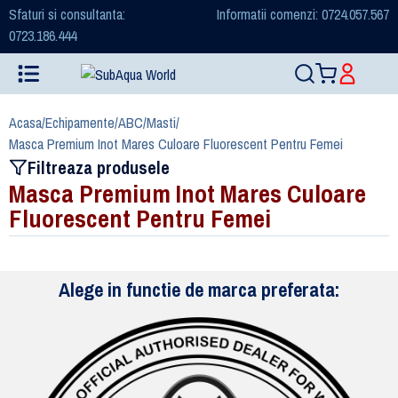
Sfaturi si consultanta:
Informatii comenzi: 0724.057.567
0723.186.444
Acasa
/
Echipamente
/
ABC
/
Masti
/
Masca Premium Inot Mares Culoare Fluorescent Pentru Femei
Filtreaza produsele
Masca Premium Inot Mares Culoare
Fluorescent Pentru Femei
Alege in functie de marca preferata: