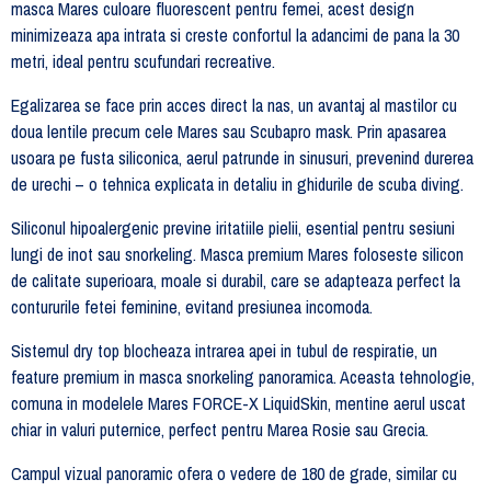
masca Mares culoare fluorescent pentru femei, acest design
minimizeaza apa intrata si creste confortul la adancimi de pana la 30
metri, ideal pentru scufundari recreative.
Egalizarea se face prin acces direct la nas, un avantaj al mastilor cu
doua lentile precum cele Mares sau Scubapro mask. Prin apasarea
usoara pe fusta siliconica, aerul patrunde in sinusuri, prevenind durerea
de urechi – o tehnica explicata in detaliu in ghidurile de scuba diving.
Siliconul hipoalergenic previne iritatiile pielii, esential pentru sesiuni
lungi de inot sau snorkeling. Masca premium Mares foloseste silicon
de calitate superioara, moale si durabil, care se adapteaza perfect la
contururile fetei feminine, evitand presiunea incomoda.
Sistemul dry top blocheaza intrarea apei in tubul de respiratie, un
feature premium in masca snorkeling panoramica. Aceasta tehnologie,
comuna in modelele Mares FORCE-X LiquidSkin, mentine aerul uscat
chiar in valuri puternice, perfect pentru Marea Rosie sau Grecia.
Campul vizual panoramic ofera o vedere de 180 de grade, similar cu