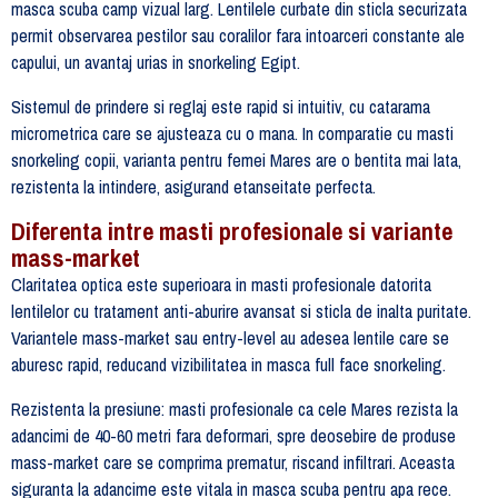
masca scuba camp vizual larg. Lentilele curbate din sticla securizata
permit observarea pestilor sau coralilor fara intoarceri constante ale
capului, un avantaj urias in snorkeling Egipt.
Sistemul de prindere si reglaj este rapid si intuitiv, cu catarama
micrometrica care se ajusteaza cu o mana. In comparatie cu masti
snorkeling copii, varianta pentru femei Mares are o bentita mai lata,
rezistenta la intindere, asigurand etanseitate perfecta.
Diferenta intre masti profesionale si variante
mass-market
Claritatea optica este superioara in masti profesionale datorita
lentilelor cu tratament anti-aburire avansat si sticla de inalta puritate.
Variantele mass-market sau entry-level au adesea lentile care se
aburesc rapid, reducand vizibilitatea in masca full face snorkeling.
Rezistenta la presiune: masti profesionale ca cele Mares rezista la
adancimi de 40-60 metri fara deformari, spre deosebire de produse
mass-market care se comprima prematur, riscand infiltrari. Aceasta
siguranta la adancime este vitala in masca scuba pentru apa rece.