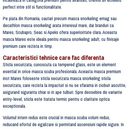
perfect intre stil si functionalitate.
Pe piata din Romania, cautari precum masca snorkeling emag sau
decathlon masca snorkeling arata interesul mare, dar branduri ca
Mares, Scubapro, Seac si Apeks ofera superioritate clara. Aceasta
masca Mares este ideala pentru masca snorkeling adult, cu finisaje
premium care rezista in timp.
Caracteristici tehnice care fac diferenta
Sticla securizata, cunoscuta ca tempered glass, este un element
esential in orice masca scuba profesionala. Aceasta masca premium
inot Mares foloseste sticla securizata masca snorkeling sticla
securizata, care rezista la impacturi si nu se sfarama in cioburi ascutite,
asigurand siguranta chiar si in ape tulburi. Spre deosebire de variante
entry-level, sticla este tratata termic pentru o claritate optica
exceptionala.
Volumul intern redus este crucial in masca scuba volum redus,
reducand efortul de egalizare si permitand ascensiuni rapide sigure. In