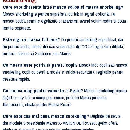
Care este diferenta intre masca scuba si masca snorkeling?
Masca snorkeling e pentru suprafata, cu tub integrat optional, iar
masca scuba permite egalizare si adancimi, avand volum redus si doua
lentile separate.
Este sigura masca full face?
Da pentru snorkeling superficial, dar
nu pentru scuba adanc din cauza riscurilor de CO2 si egalizare dificila;
prefera clasice ca Scubapro sau Mares.
Ce masca este potrivita pentru copil?
Masca inot copii sau masca
snorkeling copii cu bentita moale si sticla securizata, reglabila pentru
crestere rapida.
Ce masca aleg pentru vacanta in Egipt?
Masca snorkeling pentru
Egipt cu dry top si camp panoramic, precum Mares premium
fluorescent, ideala pentru Marea Rosie.
Care este cea mai buna masca snorkeling?
Depinde de nevoi,
dar modele profesionale Mares X-VISION ULTRA sau Apeks ofera
claritate si durabilitate superioara celor mass-market.