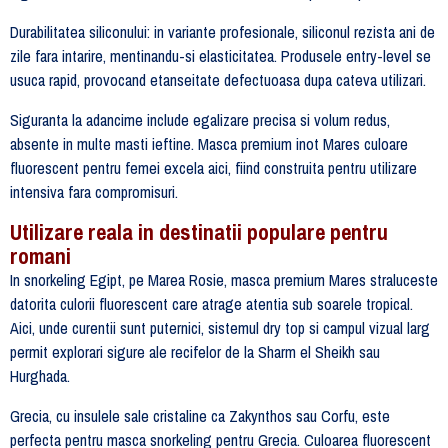
Durabilitatea siliconului: in variante profesionale, siliconul rezista ani de
zile fara intarire, mentinandu-si elasticitatea. Produsele entry-level se
usuca rapid, provocand etanseitate defectuoasa dupa cateva utilizari.
Siguranta la adancime include egalizare precisa si volum redus,
absente in multe masti ieftine. Masca premium inot Mares culoare
fluorescent pentru femei excela aici, fiind construita pentru utilizare
intensiva fara compromisuri.
Utilizare reala in destinatii populare pentru
romani
In snorkeling Egipt, pe Marea Rosie, masca premium Mares straluceste
datorita culorii fluorescent care atrage atentia sub soarele tropical.
Aici, unde curentii sunt puternici, sistemul dry top si campul vizual larg
permit explorari sigure ale recifelor de la Sharm el Sheikh sau
Hurghada.
Grecia, cu insulele sale cristaline ca Zakynthos sau Corfu, este
perfecta pentru masca snorkeling pentru Grecia. Culoarea fluorescent