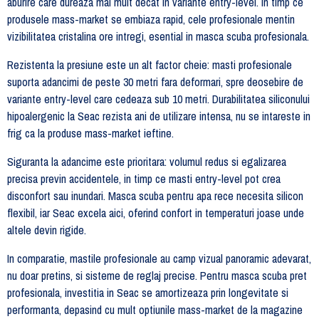
aburire care dureaza mai mult decat in variante entry-level. In timp ce
produsele mass-market se embiaza rapid, cele profesionale mentin
vizibilitatea cristalina ore intregi, esential in masca scuba profesionala.
Rezistenta la presiune este un alt factor cheie: masti profesionale
suporta adancimi de peste 30 metri fara deformari, spre deosebire de
variante entry-level care cedeaza sub 10 metri. Durabilitatea siliconului
hipoalergenic la Seac rezista ani de utilizare intensa, nu se intareste in
frig ca la produse mass-market ieftine.
Siguranta la adancime este prioritara: volumul redus si egalizarea
precisa previn accidentele, in timp ce masti entry-level pot crea
disconfort sau inundari. Masca scuba pentru apa rece necesita silicon
flexibil, iar Seac excela aici, oferind confort in temperaturi joase unde
altele devin rigide.
In comparatie, mastile profesionale au camp vizual panoramic adevarat,
nu doar pretins, si sisteme de reglaj precise. Pentru masca scuba pret
profesionala, investitia in Seac se amortizeaza prin longevitate si
performanta, depasind cu mult optiunile mass-market de la magazine