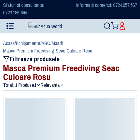
Sfaturi si consultanta:
Informatii comenzi: 0724.057.567
0723.186.444
Acasa
/
Echipamente
/
ABC
/
Masti
/
Masca Premium Freediving Seac Culoare Rosu
Filtreaza produsele
Masca Premium Freediving Seac
Culoare Rosu
Total: 1 Produse
1
Relevanta