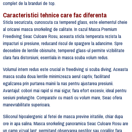
complet de la branduri de top.
Caracteristici tehnice care fac diferenta
Sticla securizata, cunoscuta ca tempered glass, este elementul cheie
al oricarei masca snorkeling de calitate. In cazul Masca Premium
Freediving Seac Culoare Rosu, aceasta sticla temperata rezista la
impacturi si presiune, reducand riscul de spargere la adancime. Spre
deosebire de lentile obisnuite, tempered glass-ul permite vizibilitate
clara fara distorsiuni, esentiala in masca scuba volum redus.
Volumul intern redus este crucial in freediving si scuba diving. Aceasta
masca scuba doua lentile minimizeaza aerul captiv, facilitand
egalizarea prin purtarea mainii la nas pentru ajustarea presiunii.
Avantajul: cobori mai rapid si mai sigur, fara efort excesiv, ideal pentru
sesiuni prelungite. Comparativ cu masti cu volum mare, Seac ofera
manevrabilitate superioara.
Siliconul hipoalergenic al fetei de masca previne iritatiile, chiar dupa
ore in apa salina. Masca snorkeling panoramica Seac Culoare Rosu are
un camp vizual larg, permitand observarea pestilor sau coralilor fara