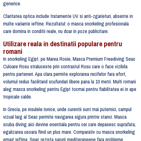
generice.
Claritatea optica include tratamente UV si anti-zgarieturi, absente in
multe variante ieftine. Rezultatul: o masca snorkeling profesionala
care domina in conditii reale, nu doar in poze publicitare.
Utilizare reala in destinatii populare pentru
romani
In snorkeling Egipt, pe Marea Rosie, Masca Premium Freediving Seac
Culoare Rosu straluceste prin contrastul Rosu care o face vizibila
pentru parteneri. Apa clara permite explorarea recifelor fara efort,
volumul redus facilitand scufundari libere pana la 10 metri. Multi romani
aleg masca snorkeling pentru Egipt tocmai pentru fiabilitatea ei in ape
tropicale calde.
In Grecia, pe insulele Ionice, unde curentii sunt mai puternici, campul
vizual larg al Seac permite navigarea sigura printre stanci. Masca
scuba diving aici devine esentiala pentru cei care depasesc suprafata,
egalizarea usoara fiind un plus mare. Comparativ cu masca snorkeling
emag ieftina, Seac rezista sarurii mediteraneene fara probleme.