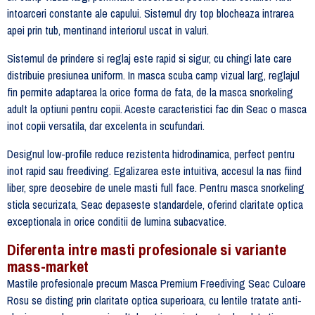
intoarceri constante ale capului. Sistemul dry top blocheaza intrarea
apei prin tub, mentinand interiorul uscat in valuri.
Sistemul de prindere si reglaj este rapid si sigur, cu chingi late care
distribuie presiunea uniform. In masca scuba camp vizual larg, reglajul
fin permite adaptarea la orice forma de fata, de la masca snorkeling
adult la optiuni pentru copii. Aceste caracteristici fac din Seac o masca
inot copii versatila, dar excelenta in scufundari.
Designul low-profile reduce rezistenta hidrodinamica, perfect pentru
inot rapid sau freediving. Egalizarea este intuitiva, accesul la nas fiind
liber, spre deosebire de unele masti full face. Pentru masca snorkeling
sticla securizata, Seac depaseste standardele, oferind claritate optica
exceptionala in orice conditii de lumina subacvatice.
Diferenta intre masti profesionale si variante
mass-market
Mastile profesionale precum Masca Premium Freediving Seac Culoare
Rosu se disting prin claritate optica superioara, cu lentile tratate anti-