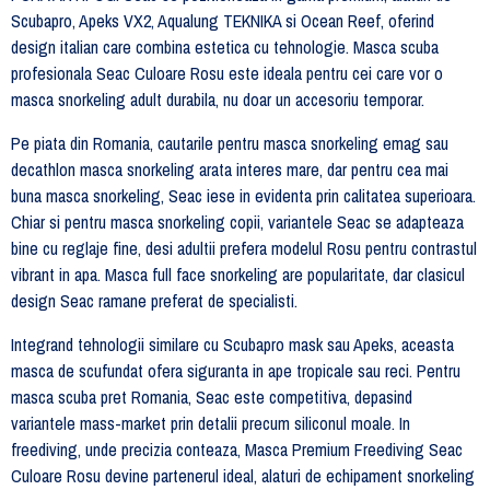
Scubapro, Apeks VX2, Aqualung TEKNIKA si Ocean Reef, oferind
design italian care combina estetica cu tehnologie. Masca scuba
profesionala Seac Culoare Rosu este ideala pentru cei care vor o
masca snorkeling adult durabila, nu doar un accesoriu temporar.
Pe piata din Romania, cautarile pentru masca snorkeling emag sau
decathlon masca snorkeling arata interes mare, dar pentru cea mai
buna masca snorkeling, Seac iese in evidenta prin calitatea superioara.
Chiar si pentru masca snorkeling copii, variantele Seac se adapteaza
bine cu reglaje fine, desi adultii prefera modelul Rosu pentru contrastul
vibrant in apa. Masca full face snorkeling are popularitate, dar clasicul
design Seac ramane preferat de specialisti.
Integrand tehnologii similare cu Scubapro mask sau Apeks, aceasta
masca de scufundat ofera siguranta in ape tropicale sau reci. Pentru
masca scuba pret Romania, Seac este competitiva, depasind
variantele mass-market prin detalii precum siliconul moale. In
freediving, unde precizia conteaza, Masca Premium Freediving Seac
Culoare Rosu devine partenerul ideal, alaturi de echipament snorkeling