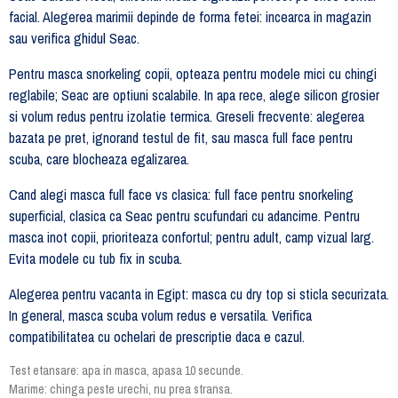
facial. Alegerea marimii depinde de forma fetei: incearca in magazin
sau verifica ghidul Seac.
Pentru masca snorkeling copii, opteaza pentru modele mici cu chingi
reglabile; Seac are optiuni scalabile. In apa rece, alege silicon grosier
si volum redus pentru izolatie termica. Greseli frecvente: alegerea
bazata pe pret, ignorand testul de fit, sau masca full face pentru
scuba, care blocheaza egalizarea.
Cand alegi masca full face vs clasica: full face pentru snorkeling
superficial, clasica ca Seac pentru scufundari cu adancime. Pentru
masca inot copii, prioriteaza confortul; pentru adult, camp vizual larg.
Evita modele cu tub fix in scuba.
Alegerea pentru vacanta in Egipt: masca cu dry top si sticla securizata.
In general, masca scuba volum redus e versatila. Verifica
compatibilitatea cu ochelari de prescriptie daca e cazul.
Test etansare: apa in masca, apasa 10 secunde.
Marime: chinga peste urechi, nu prea stransa.