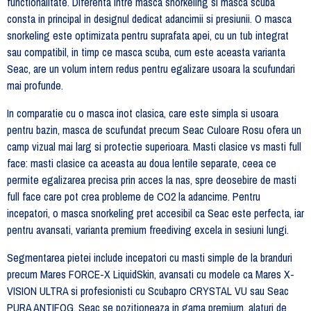
functionalitate. Diferenta intre masca snorkeling si masca scuba
consta in principal in designul dedicat adancimii si presiunii. O masca
snorkeling este optimizata pentru suprafata apei, cu un tub integrat
sau compatibil, in timp ce masca scuba, cum este aceasta varianta
Seac, are un volum intern redus pentru egalizare usoara la scufundari
mai profunde.
In comparatie cu o masca inot clasica, care este simpla si usoara
pentru bazin, masca de scufundat precum Seac Culoare Rosu ofera un
camp vizual mai larg si protectie superioara. Masti clasice vs masti full
face: masti clasice ca aceasta au doua lentile separate, ceea ce
permite egalizarea precisa prin acces la nas, spre deosebire de masti
full face care pot crea probleme de CO2 la adancime. Pentru
incepatori, o masca snorkeling pret accesibil ca Seac este perfecta, iar
pentru avansati, varianta premium freediving excela in sesiuni lungi.
Segmentarea pietei include incepatori cu masti simple de la branduri
precum Mares FORCE-X LiquidSkin, avansati cu modele ca Mares X-
VISION ULTRA si profesionisti cu Scubapro CRYSTAL VU sau Seac
PURA ANTIFOG. Seac se pozitioneaza in gama premium, alaturi de