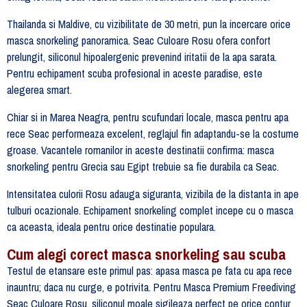
Thailanda si Maldive, cu vizibilitate de 30 metri, pun la incercare orice
masca snorkeling panoramica. Seac Culoare Rosu ofera confort
prelungit, siliconul hipoalergenic prevenind iritatii de la apa sarata.
Pentru echipament scuba profesional in aceste paradise, este
alegerea smart.
Chiar si in Marea Neagra, pentru scufundari locale, masca pentru apa
rece Seac performeaza excelent, reglajul fin adaptandu-se la costume
groase. Vacantele romanilor in aceste destinatii confirma: masca
snorkeling pentru Grecia sau Egipt trebuie sa fie durabila ca Seac.
Intensitatea culorii Rosu adauga siguranta, vizibila de la distanta in ape
tulburi ocazionale. Echipament snorkeling complet incepe cu o masca
ca aceasta, ideala pentru orice destinatie populara.
Cum alegi corect masca snorkeling sau scuba
Testul de etansare este primul pas: apasa masca pe fata cu apa rece
inauntru; daca nu curge, e potrivita. Pentru Masca Premium Freediving
Seac Culoare Rosu, siliconul moale sigileaza perfect pe orice contur