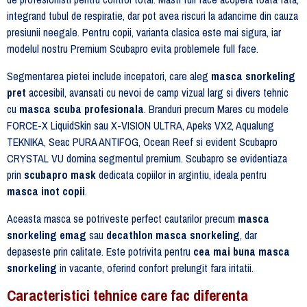
integrand tubul de respiratie, dar pot avea riscuri la adancime din cauza
presiunii neegale. Pentru copii, varianta clasica este mai sigura, iar
modelul nostru Premium Scubapro evita problemele full face.
Segmentarea pietei include incepatori, care aleg
masca snorkeling
pret
accesibil, avansati cu nevoi de camp vizual larg si divers tehnic
cu
masca scuba profesionala
. Branduri precum Mares cu modele
FORCE-X LiquidSkin sau X-VISION ULTRA, Apeks VX2, Aqualung
TEKNIKA, Seac PURA ANTIFOG, Ocean Reef si evident Scubapro
CRYSTAL VU domina segmentul premium. Scubapro se evidentiaza
prin
scubapro mask
dedicata copiilor in argintiu, ideala pentru
masca inot copii
.
Aceasta masca se potriveste perfect cautarilor precum
masca
snorkeling emag
sau
decathlon masca snorkeling
, dar
depaseste prin calitate. Este potrivita pentru
cea mai buna masca
snorkeling
in vacante, oferind confort prelungit fara iritatii.
Caracteristici tehnice care fac diferenta