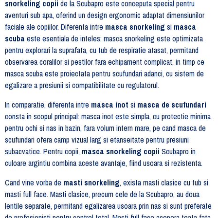
snorkeling copii
de la Scubapro este conceputa special pentru
aventuri sub apa, oferind un design ergonomic adaptat dimensiunilor
faciale ale copiilor. Diferenta intre
masca snorkeling
si
masca
scuba
este esentiala de inteles: masca snorkeling este optimizata
pentru explorari la suprafata, cu tub de respiratie atasat, permitand
observarea coralilor si pestilor fara echipament complicat, in timp ce
masca scuba este proiectata pentru scufundari adanci, cu sistem de
egalizare a presiunii si compatibilitate cu regulatorul.
In comparatie, diferenta intre
masca inot
si
masca de scufundari
consta in scopul principal: masca inot este simpla, cu protectie minima
pentru ochi si nas in bazin, fara volum intern mare, pe cand masca de
scufundari ofera camp vizual larg si etanseitate pentru presiuni
subacvatice. Pentru copii,
masca snorkeling copii
Scubapro in
culoare argintiu combina aceste avantaje, fiind usoara si rezistenta.
Cand vine vorba de
masti snorkeling
, exista masti clasice cu tub si
masti full face. Masti clasice, precum cele de la Scubapro, au doua
lentile separate, permitand egalizarea usoara prin nas si sunt preferate
de profesionisti pentru control total. Masti full face acopera toata fata,