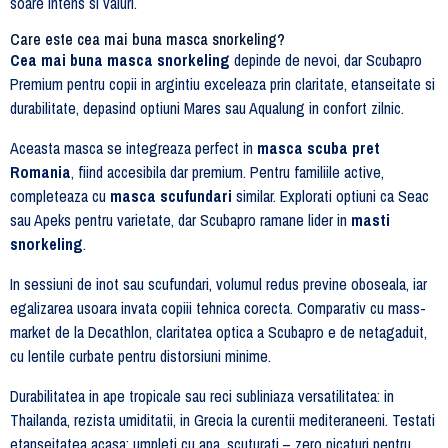
soare intens si valuri.
Care este cea mai buna masca snorkeling?
Cea mai buna masca snorkeling
depinde de nevoi, dar Scubapro
Premium pentru copii in argintiu exceleaza prin claritate, etanseitate si
durabilitate, depasind optiuni Mares sau Aqualung in confort zilnic.
Aceasta masca se integreaza perfect in
masca scuba pret
Romania
, fiind accesibila dar premium. Pentru familiile active,
completeaza cu
masca scufundari
similar. Explorati optiuni ca Seac
sau Apeks pentru varietate, dar Scubapro ramane lider in
masti
snorkeling
.
In sessiuni de inot sau scufundari, volumul redus previne oboseala, iar
egalizarea usoara invata copiii tehnica corecta. Comparativ cu mass-
market de la Decathlon, claritatea optica a Scubapro e de netagaduit,
cu lentile curbate pentru distorsiuni minime.
Durabilitatea in ape tropicale sau reci subliniaza versatilitatea: in
Thailanda, rezista umiditatii, in Grecia la curentii mediteraneeni. Testati
etanseitatea acasa: umpleti cu apa, scuturati – zero picaturi pentru