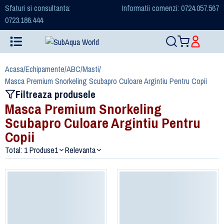
Sfaturi si consultanta:
Informatii comenzi: 0724.057.567
0723.186.444
Acasa
/
Echipamente
/
ABC
/
Masti
/
Masca Premium Snorkeling Scubapro Culoare Argintiu Pentru Copii
Filtreaza produsele
Masca Premium Snorkeling
Scubapro Culoare Argintiu Pentru
Copii
Total: 1 Produse
1
Relevanta