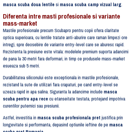
masca scuba doua lentile
si
masca scuba camp vizual larg
.
Diferenta intre masti profesionale si variante
mass-market
Mastile profesionale precum Scubapro pentru copii ofera claritate
optica superioara, cu lentile tratate anti-aburire care raman limpezi ore
intregi, spre deosebire de variante entry-level care se aburesc rapid.
Rezistenta la presiune este vitala: modelele premium suporta adancimi
de pana la 30 metri fara deformari, in timp ce produsele mass-market
esueaza sub 5 metri.
Durabilitatea siliconului este exceptionala in mastile profesionale,
rezistand la sute de utilizari fara crapaturi, pe cand entry-level se
uzeaza rapid in apa salina. Siguranta la adancime include
masca
scuba pentru apa rece
cu etanseitate testata, protejand impotriva
curentilor puternici sau presiunii.
Astfel, investitia in
masca scuba profesionala pret
justifica prin
longevitate si performanta, depasind optiunile ieftine de pe
masca
scuba pret Romania
.