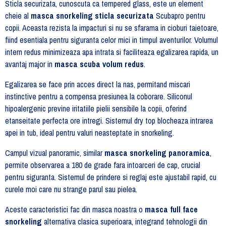
Sticla securizata, cunoscuta ca tempered glass, este un element
cheie al
masca snorkeling sticla securizata
Scubapro pentru
copii. Aceasta rezista la impacturi si nu se sfarama in cioburi taietoare,
fiind esentiala pentru siguranta celor mici in timpul aventurilor. Volumul
intern redus minimizeaza apa intrata si faciliteaza egalizarea rapida, un
avantaj major in
masca scuba volum redus
.
Egalizarea se face prin acces direct la nas, permitand miscari
instinctive pentru a compensa presiunea la coborare. Siliconul
hipoalergenic previne iritatiile pielii sensibile la copii, oferind
etanseitate perfecta ore intregi. Sistemul dry top blocheaza intrarea
apei in tub, ideal pentru valuri neasteptate in snorkeling.
Campul vizual panoramic, similar
masca snorkeling panoramica
,
permite observarea a 180 de grade fara intoarceri de cap, crucial
pentru siguranta. Sistemul de prindere si reglaj este ajustabil rapid, cu
curele moi care nu strange parul sau pielea.
Aceste caracteristici fac din masca noastra o
masca full face
snorkeling
alternativa clasica superioara, integrand tehnologii din