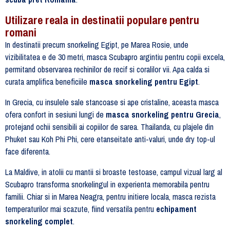
Utilizare reala in destinatii populare pentru
romani
In destinatii precum snorkeling Egipt, pe Marea Rosie, unde
vizibilitatea e de 30 metri, masca Scubapro argintiu pentru copii excela,
permitand observarea rechinilor de recif si coralilor vii. Apa calda si
curata amplifica beneficiile
masca snorkeling pentru Egipt
.
In Grecia, cu insulele sale stancoase si ape cristaline, aceasta masca
ofera confort in sesiuni lungi de
masca snorkeling pentru Grecia
,
protejand ochii sensibili ai copiilor de sarea. Thailanda, cu plajele din
Phuket sau Koh Phi Phi, cere etanseitate anti-valuri, unde dry top-ul
face diferenta.
La Maldive, in atolii cu mantii si broaste testoase, campul vizual larg al
Scubapro transforma snorkelingul in experienta memorabila pentru
familii. Chiar si in Marea Neagra, pentru initiere locala, masca rezista
temperaturilor mai scazute, fiind versatila pentru
echipament
snorkeling complet
.