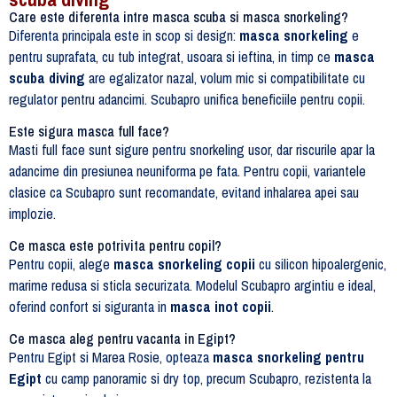
Care este diferenta intre masca scuba si masca snorkeling?
Diferenta principala este in scop si design:
masca snorkeling
e
pentru suprafata, cu tub integrat, usoara si ieftina, in timp ce
masca
scuba diving
are egalizator nazal, volum mic si compatibilitate cu
regulator pentru adancimi. Scubapro unifica beneficiile pentru copii.
Este sigura masca full face?
Masti full face sunt sigure pentru snorkeling usor, dar riscurile apar la
adancime din presiunea neuniforma pe fata. Pentru copii, variantele
clasice ca Scubapro sunt recomandate, evitand inhalarea apei sau
implozie.
Ce masca este potrivita pentru copil?
Pentru copii, alege
masca snorkeling copii
cu silicon hipoalergenic,
marime redusa si sticla securizata. Modelul Scubapro argintiu e ideal,
oferind confort si siguranta in
masca inot copii
.
Ce masca aleg pentru vacanta in Egipt?
Pentru Egipt si Marea Rosie, opteaza
masca snorkeling pentru
Egipt
cu camp panoramic si dry top, precum Scubapro, rezistenta la