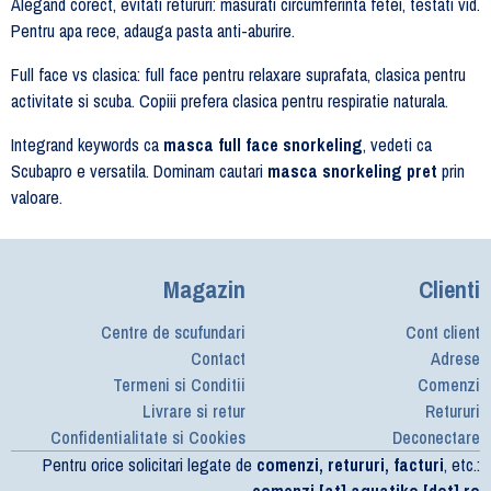
Alegand corect, evitati retururi: masurati circumferinta fetei, testati vid.
Pentru apa rece, adauga pasta anti-aburire.
Full face vs clasica: full face pentru relaxare suprafata, clasica pentru
activitate si scuba. Copiii prefera clasica pentru respiratie naturala.
Integrand keywords ca
masca full face snorkeling
, vedeti ca
Scubapro e versatila. Dominam cautari
masca snorkeling pret
prin
valoare.
Magazin
Clienti
Centre de scufundari
Cont client
Contact
Adrese
Termeni si Conditii
Comenzi
Livrare si retur
Retururi
Confidentialitate si Cookies
Deconectare
Pentru orice solicitari legate de
comenzi, retururi, facturi
, etc.:
comenzi [at] aquatiko [dot] ro