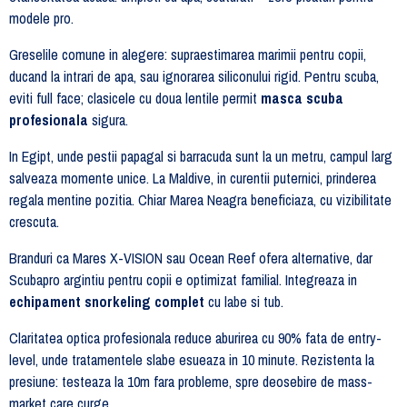
modele pro.
Greselile comune in alegere: supraestimarea marimii pentru copii,
ducand la intrari de apa, sau ignorarea siliconului rigid. Pentru scuba,
eviti full face; clasicele cu doua lentile permit
masca scuba
profesionala
sigura.
In Egipt, unde pestii papagal si barracuda sunt la un metru, campul larg
salveaza momente unice. La Maldive, in curentii puternici, prinderea
regala mentine pozitia. Chiar Marea Neagra beneficiaza, cu vizibilitate
crescuta.
Branduri ca Mares X-VISION sau Ocean Reef ofera alternative, dar
Scubapro argintiu pentru copii e optimizat familial. Integreaza in
echipament snorkeling complet
cu labe si tub.
Claritatea optica profesionala reduce aburirea cu 90% fata de entry-
level, unde tratamentele slabe esueaza in 10 minute. Rezistenta la
presiune: testeaza la 10m fara probleme, spre deosebire de mass-
market care curge.