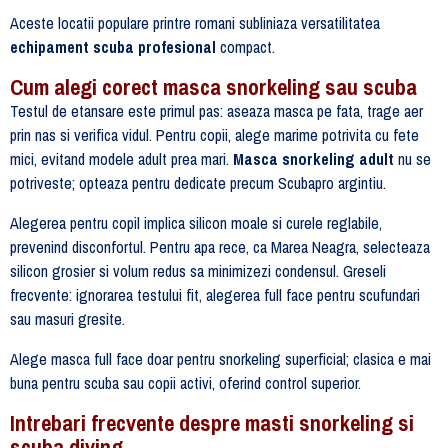
Aceste locatii populare printre romani subliniaza versatilitatea
echipament scuba profesional
compact.
Cum alegi corect masca snorkeling sau scuba
Testul de etansare este primul pas: aseaza masca pe fata, trage aer
prin nas si verifica vidul. Pentru copii, alege marime potrivita cu fete
mici, evitand modele adult prea mari.
Masca snorkeling adult
nu se
potriveste; opteaza pentru dedicate precum Scubapro argintiu.
Alegerea pentru copil implica silicon moale si curele reglabile,
prevenind disconfortul. Pentru apa rece, ca Marea Neagra, selecteaza
silicon grosier si volum redus sa minimizezi condensul. Greseli
frecvente: ignorarea testului fit, alegerea full face pentru scufundari
sau masuri gresite.
Alege masca full face doar pentru snorkeling superficial; clasica e mai
buna pentru scuba sau copii activi, oferind control superior.
Intrebari frecvente despre masti snorkeling si
scuba diving