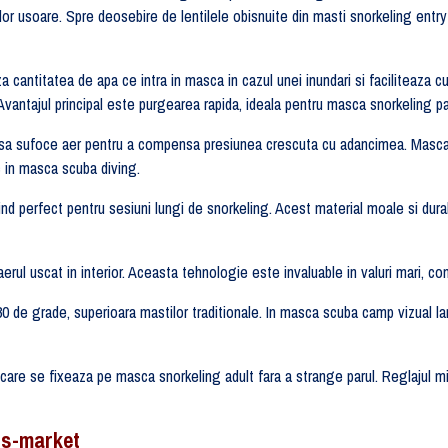
or usoare. Spre deosebire de lentilele obisnuite din masti snorkeling entry-
za cantitatea de apa ce intra in masca in cazul unei inundari si faciliteaz
Avantajul principal este purgearea rapida, ideala pentru masca snorkeling p
rului sa sufoce aer pentru a compensa presiunea crescuta cu adancimea. Ma
c in masca scuba diving.
e, fiind perfect pentru sesiuni lungi de snorkeling. Acest material moale si du
 aerul uscat in interior. Aceasta tehnologie este invaluable in valuri mari, 
80 de grade, superioara mastilor traditionale. In masca scuba camp vizual la
e care se fixeaza pe masca snorkeling adult fara a strange parul. Reglajul m
ss-market