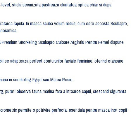
level, sticla securizata pastreaza claritatea optica chiar si dupa
a curatarea rapida. In masca scuba volum redus, cum este aceasta Scubapro,
anoramica.
sca Premium Snorkeling Scubapro Culoare Argintiu Pentru Femei dispune
rabil se adapteaza perfect contururilor faciale feminine, oferind etansare
comuna in snorkeling Egipt sau Marea Rosie.
rg, puteti observa fauna marina fara a intoarce capul, crescand siguranta
icrometric permite o potrivire perfecta, esentiala pentru masca inot copii