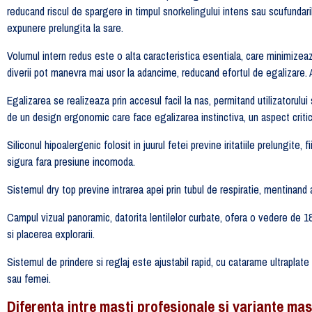
reducand riscul de spargere in timpul snorkelingului intens sau scufundaril
expunere prelungita la sare.
Volumul intern redus este o alta caracteristica esentiala, care minimizea
diverii pot manevra mai usor la adancime, reducand efortul de egalizare. 
Egalizarea se realizeaza prin accesul facil la nas, permitand utilizato
de un design ergonomic care face egalizarea instinctiva, un aspect criti
Siliconul hipoalergenic folosit in juurul fetei previne iritatiile prelungit
sigura fara presiune incomoda.
Sistemul dry top previne intrarea apei prin tubul de respiratie, mentinand
Campul vizual panoramic, datorita lentilelor curbate, ofera o vedere de 1
si placerea explorarii.
Sistemul de prindere si reglaj este ajustabil rapid, cu catarame ultraplat
sau femei.
Diferenta intre masti profesionale si variante ma