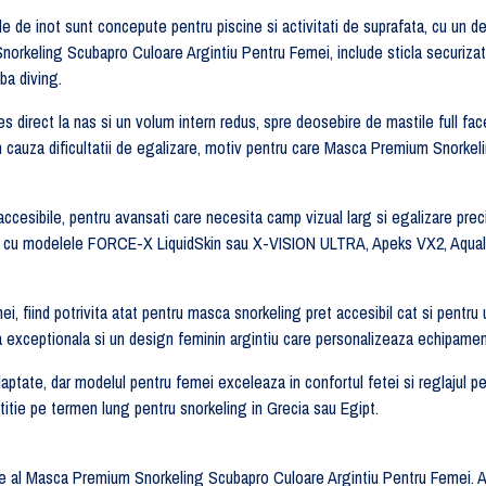
le de inot sunt concepute pentru piscine si activitati de suprafata, cu un d
orkeling Scubapro Culoare Argintiu Pentru Femei, include sticla securizata 
uba diving.
s direct la nas si un volum intern redus, spre deosebire de mastile full fac
 din cauza dificultatii de egalizare, motiv pentru care Masca Premium Snork
accesibile, pentru avansati care necesita camp vizual larg si egalizare pre
 Mares cu modelele FORCE-X LiquidSkin sau X-VISION ULTRA, Apeks VX2, 
fiind potrivita atat pentru masca snorkeling pret accesibil cat si pentru 
 exceptionala si un design feminin argintiu care personalizeaza echipamen
adaptate, dar modelul pentru femei exceleaza in confortul fetei si reglaj
itie pe termen lung pentru snorkeling in Grecia sau Egipt.
 al Masca Premium Snorkeling Scubapro Culoare Argintiu Pentru Femei. Acea