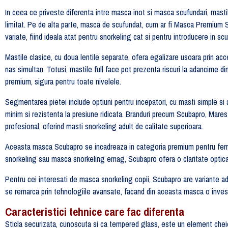
In ceea ce priveste diferenta intre masca inot si masca scufundari, masti
limitat. Pe de alta parte, masca de scufundat, cum ar fi Masca Premium Sn
variate, fiind ideala atat pentru snorkeling cat si pentru introducere in sc
Mastile clasice, cu doua lentile separate, ofera egalizare usoara prin acce
nas simultan. Totusi, mastile full face pot prezenta riscuri la adancime
premium, sigura pentru toate nivelele.
Segmentarea pietei include optiuni pentru incepatori, cu masti simple si 
minim si rezistenta la presiune ridicata. Branduri precum Scubapro,
profesional, oferind masti snorkeling adult de calitate superioara.
Aceasta masca Scubapro se incadreaza in categoria premium pentru femei, 
snorkeling sau masca snorkeling emag, Scubapro ofera o claritate optica
Pentru cei interesati de masca snorkeling copii, Scubapro are variante 
se remarca prin tehnologiile avansate, facand din aceasta masca o invest
Caracteristici tehnice care fac diferenta
Sticla securizata, cunoscuta si ca tempered glass, este un element cheie