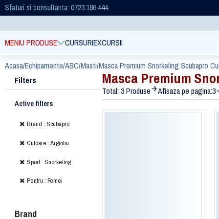
Sfaturi si consultanta: 0723.186.444
MENIU PRODUSE
CURSURI
EXCURSII
Acasa
/
Echipamente
/
ABC
/
Masti
/
Masca Premium Snorkeling Scubapro Cul
Masca Premium Snork
Filters
Total: 3 Produse
Afisaza pe pagina:
3
Active filters
Brand : Scubapro
Culoare : Argintiu
Sport : Snorkeling
Pentru : Femei
Brand