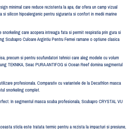
esign minimal care reduce rezistenta la apa, dar ofera un camp vizual
si silicon hipoalergenic pentru siguranta si confort in medii marine
e snorkeling care acopera intreaga fata si permit respiratia prin gura si
eling Scubapro Culoare Argintiu Pentru Femei ramane o optiune clasica
cisa, precum si pentru scufundatori tehnici care aleg modele cu volum
Aqualung TEKNIKA, Seac PURA ANTIFOG si Ocean Reef domina segmentul
utilizare profesionala. Comparativ cu variantele de la Decathlon masca
tul snorkeling complet.
ul perfect. In segmentul masca scuba profesionala, Scubapro CRYSTAL VU
sta sticla este tratata termic pentru a rezista la impacturi si presiune,