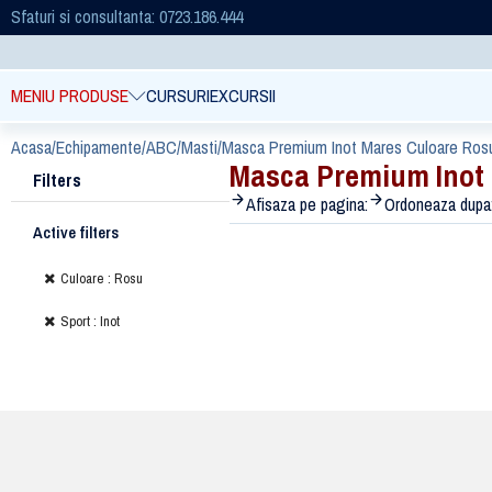
Sfaturi si consultanta: 0723.186.444
MENIU PRODUSE
CURSURI
EXCURSII
Acasa
/
Echipamente
/
ABC
/
Masti
/
Masca Premium Inot Mares Culoare Ros
Masca Premium Inot 
Filters
Afisaza pe pagina:
Ordoneaza dupa
Active filters
Culoare : Rosu
Sport : Inot