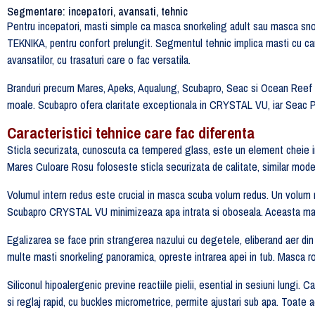
Segmentare: incepatori, avansati, tehnic
Pentru incepatori, masti simple ca masca snorkeling adult sau masca sno
TEKNIKA, pentru confort prelungit. Segmentul tehnic implica masti cu ca
avansatilor, cu trasaturi care o fac versatila.
Branduri precum Mares, Apeks, Aqualung, Scubapro, Seac si Ocean Reef d
moale. Scubapro ofera claritate exceptionala in CRYSTAL VU, iar Seac
Caracteristici tehnice care fac diferenta
Sticla securizata, cunoscuta ca tempered glass, este un element cheie i
Mares Culoare Rosu foloseste sticla securizata de calitate, similar mo
Volumul intern redus este crucial in masca scuba volum redus. Un volum m
Scubapro CRYSTAL VU minimizeaza apa intrata si oboseala. Aceasta mas
Egalizarea se face prin strangerea nazului cu degetele, eliberand aer din 
multe masti snorkeling panoramica, opreste intrarea apei in tub. Masca
Siliconul hipoalergenic previne reactiile pielii, esential in sesiuni lungi
si reglaj rapid, cu buckles micrometrice, permite ajustari sub apa. Toa