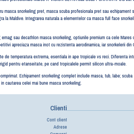
 pentru masca snorkeling pret, masca scuba profesionala pret sau echipamen
eagra la Maldive. Integrarea naturala a elementelor ca masca full face snor
emag sau decathlon masca snorkeling, optiunile premium ca cele Mares ofer
itivi apreciaza masca inot cu rezistenta aerodinamica, iar snorkelerii din G
 de temperatura extrema, esentiala in ape tropicale vs reci. Diferenta intre 
 rigid pentru etanseitate, pe cand tropicalele permit silicon ultra-moale.
er comprimat. Echipament snorkeling complet include masca, tub, labe; sc
 in cautarea celei mai bune masca snorkeling.
Clienti
Cont client
Adrese
Comenzi