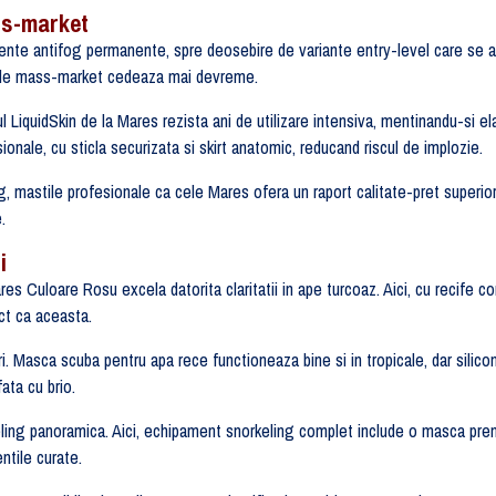
ss-market
tamente antifog permanente, spre deosebire de variante entry-level care se
sele mass-market cedeaza mai devreme.
lul LiquidSkin de la Mares rezista ani de utilizare intensiva, mentinandu-si 
ionale, cu sticla securizata si skirt anatomic, reducand riscul de implozie.
, mastile profesionale ca cele Mares ofera un raport calitate-pret super
.
i
s Culoare Rosu excela datorita claritatii in ape turcoaz. Aici, cu recife co
ct ca aceasta.
i. Masca scuba pentru apa rece functioneaza bine si in tropicale, dar silico
ata cu brio.
keling panoramica. Aici, echipament snorkeling complet include o masca pre
ntile curate.