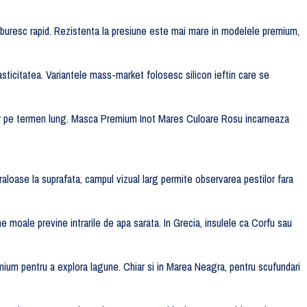
 aburesc rapid. Rezistenta la presiune este mai mare in modelele premium,
elasticitatea. Variantele mass-market folosesc silicon ieftin care se
ior pe termen lung. Masca Premium Inot Mares Culoare Rosu incarneaza
raloase la suprafata, campul vizual larg permite observarea pestilor fara
ne moale previne intrarile de apa sarata. In Grecia, insulele ca Corfu sau
mium pentru a explora lagune. Chiar si in Marea Neagra, pentru scufundari