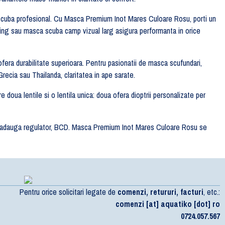
t scuba profesional. Cu Masca Premium Inot Mares Culoare Rosu, porti un
keling sau masca scuba camp vizual larg asigura performanta in orice
a durabilitate superioara. Pentru pasionatii de masca scufundari,
recia sau Thailanda, claritatea in ape sarate.
doua lentile si o lentila unica: doua ofera dioptrii personalizate per
uba adauga regulator, BCD. Masca Premium Inot Mares Culoare Rosu se
Pentru orice solicitari legate de
comenzi, retururi, facturi
, etc.:
comenzi [at] aquatiko [dot] ro
0724.057.567