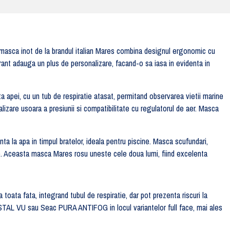
 masca inot de la brandul italian Mares combina designul ergonomic cu
ibrant adauga un plus de personalizare, facand-o sa iasa in evidenta in
apei, cu un tub de respiratie atasat, permitand observarea vietii marine
izare usoara a presiunii si compatibilitate cu regulatorul de aer. Masca
ta la apa in timpul bratelor, ideala pentru piscine. Masca scufundari,
. Aceasta masca Mares rosu uneste cele doua lumi, fiind excelenta
 toata fata, integrand tubul de respiratie, dar pot prezenta riscuri la
YSTAL VU sau Seac PURA ANTIFOG in locul variantelor full face, mai ales