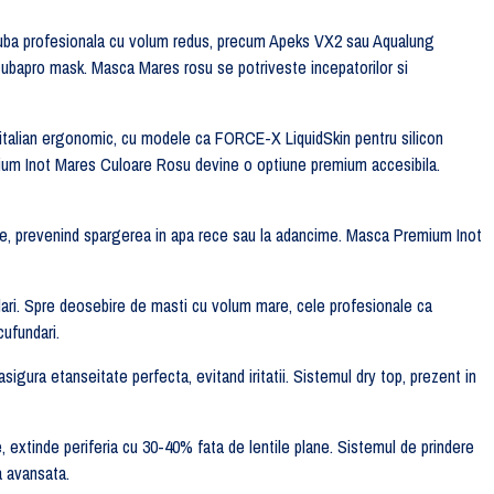
 scuba profesionala cu volum redus, precum Apeks VX2 sau Aqualung
cubapro mask. Masca Mares rosu se potriveste incepatorilor si
italian ergonomic, cu modele ca FORCE-X LiquidSkin pentru silicon
um Inot Mares Culoare Rosu devine o optiune premium accesibila.
une, prevenind spargerea in apa rece sau la adancime. Masca Premium Inot
dari. Spre deosebire de masti cu volum mare, cele profesionale ca
ufundari.
igura etanseitate perfecta, evitand iritatii. Sistemul dry top, prezent in
le, extinde periferia cu 30-40% fata de lentile plane. Sistemul de prindere
a avansata.