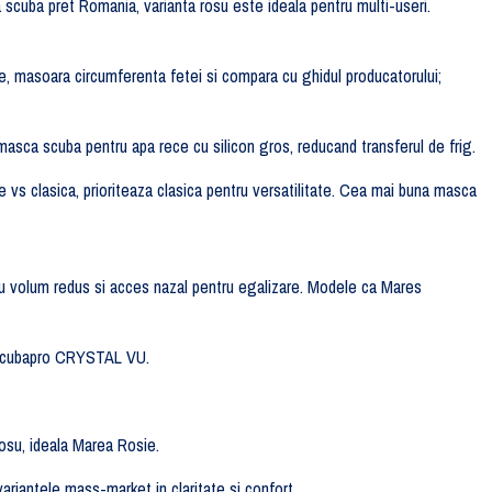
 scuba pret Romania, varianta rosu este ideala pentru multi-useri.
e, masoara circumferenta fetei si compara cu ghidul producatorului;
masca scuba pentru apa rece cu silicon gros, reducand transferul de frig.
e vs clasica, prioriteaza clasica pentru versatilitate. Cea mai buna masca
u volum redus si acces nazal pentru egalizare. Modele ca Mares
ca Scubapro CRYSTAL VU.
osu, ideala Marea Rosie.
antele mass-market in claritate si confort.