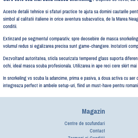
Aceste detalii tehnice si sfaturi practice te ajuta sa domini cautarile
simbol al calitatii italiene in orice aventura subacvatica, de la Marea N
conditii.
Extinzand pe segmentul comparativ, spre deosebire de masca snorkeling 
volumul redus si egalizarea precisa sunt game-changere. Inotatorii compet
Dezvoltand autoritatea, sticla securizata tempered glass suporta diferente
ochi, ideal masca scuba profesionala. Utilizarea in ape reci cere skirt mai
In snorkeling vs scuba la adancime, prima e pasiva, a doua activa cu a
integreaza perfect in ambele setup-uri, fiind un must-have pentru romani
Magazin
Centre de scufundari
Contact
Termeni si Conditii