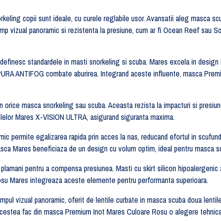
rkeling copii sunt ideale, cu curele reglabile usor. Avansatii aleg masca
mp vizual panoramic si rezistenta la presiune, cum ar fi Ocean Reef sau S
efinesc standardele in masti snorkeling si scuba. Mares excela in design 
 PURA ANTIFOG combate aburirea. Integrand aceste influente, masca Premi
n orice masca snorkeling sau scuba. Aceasta rezista la impacturi si presi
delelor Mares X-VISION ULTRA, asigurand siguranta maxima.
ic permite egalizarea rapida prin acces la nas, reducand efortul in scufun
ca Mares beneficiaza de un design cu volum optim, ideal pentru masca sc
plamani pentru a compensa presiunea. Masti cu skirt silicon hipoalergenic as
 rosu Mares integreaza aceste elemente pentru performanta superioara.
. Campul vizual panoramic, oferit de lentile curbate in masca scuba doua lenti
te acestea fac din masca Premium Inot Mares Culoare Rosu o alegere tehnic