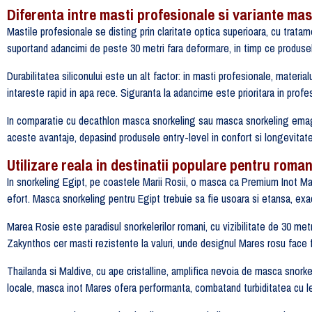
Diferenta intre masti profesionale si variante ma
Mastile profesionale se disting prin claritate optica superioara, cu tra
suportand adancimi de peste 30 metri fara deformare, in timp ce produ
Durabilitatea siliconului este un alt factor: in masti profesionale, materia
intareste rapid in apa rece. Siguranta la adancime este prioritara in profes
In comparatie cu decathlon masca snorkeling sau masca snorkeling emag
aceste avantaje, depasind produsele entry-level in confort si longevitate
Utilizare reala in destinatii populare pentru roman
In snorkeling Egipt, pe coastele Marii Rosii, o masca ca Premium Inot Mare
efort. Masca snorkeling pentru Egipt trebuie sa fie usoara si etansa, exa
Marea Rosie este paradisul snorkelerilor romani, cu vizibilitate de 30 metr
Zakynthos cer masti rezistente la valuri, unde designul Mares rosu face f
Thailanda si Maldive, cu ape cristalline, amplifica nevoia de masca snor
locale, masca inot Mares ofera performanta, combatand turbiditatea cu le