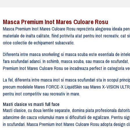
Masca Premium Inot Mares Culoare Rosu
Masca Premium Inot Mares Culoare Rosu reprezinta alegerea ideala pentru
materiale de inalta calitate, fiind potrivita atat pentru inot recreativ, c
orice colectie de echipament subacvatic.
Diferenta intre masca snorkeling si masca scuba este esentiala de intele
fara scufundari adanci. In schimb, masca scuba, sau masca de scufundat, e
Premium Inot Mares Culoare Rosu se incadreaza perfect in categoria versat
La fel, diferenta intre masca inot si masca scufundari sta in scopul princ
precum modelele Mares FORCE-X LiquidSkin sau Mares X-VISION ULTRA, of
pentru inot competitiv sau recreativ in mare.
Masti clasice vs masti full face
Masti clasice, cu doua lentile separate, domina piata profesionala datorita 
adancime din cauza volumului mare si dificultatii de egalizare. Pentru 
in scufundari. Masca Premium Inot Mares Culoare Rosu adopta design clas