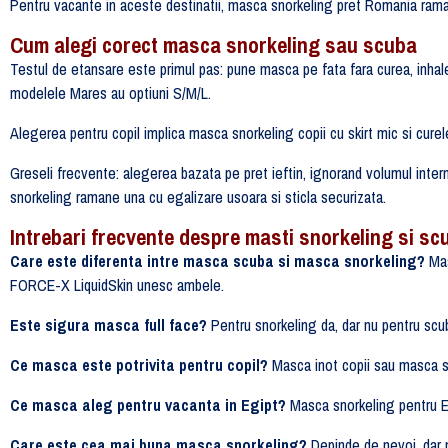
Pentru vacante in aceste destinatii, masca snorkeling pret Romania ramane
Cum alegi corect masca snorkeling sau scuba
Testul de etansare este primul pas: pune masca pe fata fara curea, inhal
modelele Mares au optiuni S/M/L.
Alegerea pentru copil implica masca snorkeling copii cu skirt mic si cure
Greseli frecvente: alegerea bazata pe pret ieftin, ignorand volumul intern
snorkeling ramane una cu egalizare usoara si sticla securizata.
Intrebari frecvente despre masti snorkeling si sc
Care este diferenta intre masca scuba si masca snorkeling?
Mas
FORCE-X LiquidSkin unesc ambele.
Este sigura masca full face?
Pentru snorkeling da, dar nu pentru scub
Ce masca este potrivita pentru copil?
Masca inot copii sau masca sno
Ce masca aleg pentru vacanta in Egipt?
Masca snorkeling pentru E
Care este cea mai buna masca snorkeling?
Depinde de nevoi, dar 