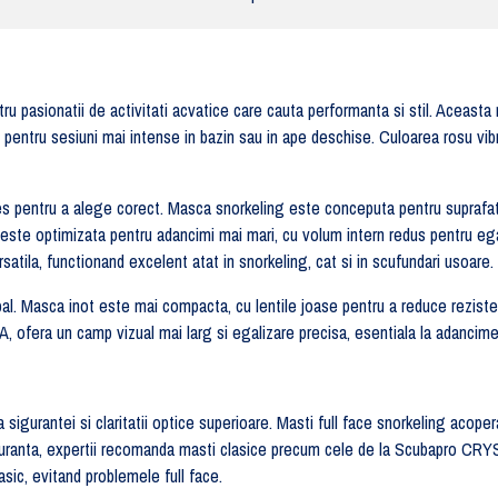
 pasionatii de activitati acvatice care cauta performanta si stil. Aceasta
at si pentru sesiuni mai intense in bazin sau in ape deschise. Culoarea rosu v
s pentru a alege corect. Masca snorkeling este conceputa pentru suprafata 
ste optimizata pentru adancimi mai mari, cu volum intern redus pentru egal
ila, functionand excelent atat in snorkeling, cat si in scufundari usoare.
ipal. Masca inot este mai compacta, cu lentile joase pentru a reduce rezisten
era un camp vizual mai larg si egalizare precisa, esentiala la adancime
sigurantei si claritatii optice superioare. Masti full face snorkeling acopera
siguranta, expertii recomanda masti clasice precum cele de la Scubapro CR
ic, evitand problemele full face.