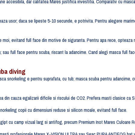
 accesibila, dar calitatea Mares justifica investitia. Comparativ cu masca
eaza usor; daca se lipeste 5-10 secunde, e potrivita. Pentru alegere marim
le moi, evitand full face din motive de siguranta. Pentru apa rece, opteaza 
; sau full face pentru scuba, riscant la adancime. Cand alegi masca full fac
uba diving
ca snorkeling e pentru suprafata, cu tub; masca scuba pentru adancime, c
a din cauza egalizarii dificile si riscului de CO2. Prefera masti clasice 
rkeling copii cu dimensiuni reduse si silicon moale, evitand full face.
gipt cu camp vizual larg si antifog, precum Premium Inot Mares Culoare R
masti profesionale Mares X-VISION ULTRA sau Seac PURA ANTIFOG bat vari