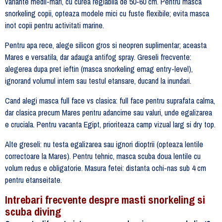
variante medii-mari, cu curea reglabila de 50-60 cm. Pentru masca
snorkeling copii, opteaza modele mici cu fuste flexibile; evita masca
inot copii pentru activitati marine.
Pentru apa rece, alege silicon gros si neopren suplimentar; aceasta
Mares e versatila, dar adauga antifog spray. Greseli frecvente:
alegerea dupa pret ieftin (masca snorkeling emag entry-level),
ignorand volumul intern sau testul etansare, ducand la inundari.
Cand alegi masca full face vs clasica: full face pentru suprafata calma,
dar clasica precum Mares pentru adancime sau valuri, unde egalizarea
e cruciala. Pentru vacanta Egipt, prioriteaza camp vizual larg si dry top.
Alte greseli: nu testa egalizarea sau ignori dioptrii (opteaza lentile
correctoare la Mares). Pentru tehnic, masca scuba doua lentile cu
volum redus e obligatorie. Masura fetei: distanta ochi-nas sub 4 cm
pentru etanseitate.
Intrebari frecvente despre masti snorkeling si
scuba diving