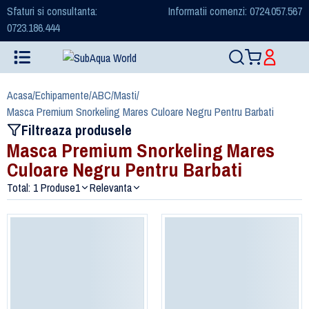
Sfaturi si consultanta:
Informatii comenzi: 0724.057.567
0723.186.444
Acasa
/
Echipamente
/
ABC
/
Masti
/
Masca Premium Snorkeling Mares Culoare Negru Pentru Barbati
Filtreaza produsele
Masca Premium Snorkeling Mares
Culoare Negru Pentru Barbati
Total: 1 Produse
1
Relevanta