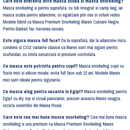
Care este diferenta intre masca scuba si masca snorkeling?
Masca snorkeling e pentru suprafata, cu tub integrat si camp larg, iar
masca scuba pentru adancime, cu egalizare prin nas si volum redus.
Modele hibrid ca Masca Premium Snorkeling Mares Culoare Negru
Pentru Barbati fac trecerea usoara.
Este sigura masca full face?
Da la suprafata, dar la adancime risca
condens si CO2; variante clasice ca Mares sunt mai sigure pentru
scufundari, cu sticla securizata si presiune controlata.
Ce masca este potrivita pentru copil?
Masca snorkeling copii cu
fuste mici si silicon moale; evita full face sub 12 ani. Modele Mares
mici sunt ideale pentru siguranta.
Ce masca aleg pentru vacanta in Egipt?
Masca snorkeling pentru
Egipt cu dry top si vizual panoramic, precum aceasta Mares neagra,
rezista curentilor din Marea Rosie.
Care este cea mai buna masca snorkeling?
Cea mai buna masca
snorkeling e una premium ca Masca Premium Snorkeling Mares