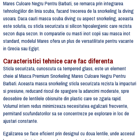
Mares Culoare Negru Pentru Barbati, se remarca prin integrarea
tehnologiilor din linia scuba, facand trecerea de la snorkeling la diving
usoara. Daca cauti masca scuba diving cu aspect snorkeling, aceasta
este solutia, cu sticla securizata si silicon hipoalergenic care rezista
sezon dupa sezon. In comparatie cu masti inot copii sau masca inot
standard, modelul Mares ofera un plus de versatilitate pentru vacante
in Grecia sau Egipt.
Caracteristici tehnice care fac diferenta
Sticla securizata, cunoscuta ca tempered glass, este un element
cheie al Masca Premium Snorkeling Mares Culoare Negru Pentru
Barbati. Aceasta masca snorkeling sticla securizata rezista la impacturi
si presiune, reducand riscul de spargere la adancimi moderate, spre
deosebire de lentilele obisnuite din plastic care se zgaria rapid.
Volumul intern redus minimizeaza necesitatea egalizarii frecvente,
permitand scufundatorilor sa se concentreze pe explorare in loc de
ajustari constante.
Egalizarea se face eficient prin designul cu doua lentile, unde accesul