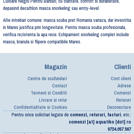
Culoare Negru Pentru Barbati, cu claritate, confort si durabilitate,
depasind decathlon masca snorkeling sau entry-level.
Alte intrebari comune: masca scuba pret Romania variaza, dar investitia
in Mares justifica prin longevitate. Pentru masca scuba profesionala,
verifica rezistenta la apa rece. Echipament snorkeling complet include
masca, branula si flipere compatibile Mares.
Magazin
Clienti
Centre de scufundari
Cont client
Contact
Adrese
Termeni si Conditii
Comenzi
Livrare si retur
Retururi
Confidentialitate si Cookies
Deconectare
Pentru orice solicitari legate de
comenzi, retururi, facturi
, etc.:
comenzi [at] aquatiko [dot] ro
0724.057.567