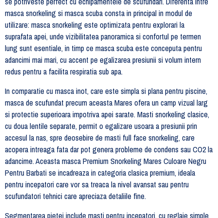
se potriveste perfect cu echipamentele de scufundari. Diferenta intre
masca snorkeling si masca scuba consta in principal in modul de
utilizare: masca snorkeling este optimizata pentru explorari la
suprafata apei, unde vizibilitatea panoramica si confortul pe termen
lung sunt esentiale, in timp ce masca scuba este conceputa pentru
adancimi mai mari, cu accent pe egalizarea presiunii si volum intern
redus pentru a facilita respiratia sub apa.
In comparatie cu masca inot, care este simpla si plana pentru piscine,
masca de scufundat precum aceasta Mares ofera un camp vizual larg
si protectie superioara impotriva apei sarate. Masti snorkeling clasice,
cu doua lentile separate, permit o egalizare usoara a presiunii prin
accesul la nas, spre deosebire de masti full face snorkeling, care
acopera intreaga fata dar pot genera probleme de condens sau CO2 la
adancime. Aceasta masca Premium Snorkeling Mares Culoare Negru
Pentru Barbati se incadreaza in categoria clasica premium, ideala
pentru incepatori care vor sa treaca la nivel avansat sau pentru
scufundatori tehnici care apreciaza detaliile fine.
Segmentarea pietei include masti pentru incepatori, cu reglaje simple