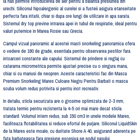
la nas permite introducerea de aer pentru a balansa presiunea din
urechi. Siliconul hipoalergenic al curelei si a fusteii asigura etanseitate
perfecta fara iritatii, chiar si dupa ore lungi de utilizare in apa sarata.
Sistemul dry top previne intrarea apei in tubul de respiratie, ideal pentru
valuri puternice in Marea Rosie sau Grecia.
Campul vizual panoramic al acestei masti snorkeling panoramica ofera
o vedere de 180 de grade, esentiala pentru observarea pestilor fara
intoarceri constante ale capului. Sistemul de prindere si reglaj cu
catarama micrometrica permite ajustari precise cu o singura mana,
chiar si cu manusi de neopren. Aceste caracteristici fac din Masca
Premium Snorkeling Mares Culoare Negru Pentru Barbati o masca
scuba volum redus potrivita si pentru inot recreativ.
In detaliu, sticla securizata are o grosime optimizata de 2-3 mm,
tratata termic pentru rezistenta la 4-5 ori mai mare decat sticla
standard. Volumul intern redus, sub 150 cm3 in unele modele Mares,
faciliteaza flotabilitatea si reduce efortul de purjare. Siliconul LiquidSkin
de la Mares este moale, cu duritate Shore A 40, asigurand aderenta pe
fata barbateasca fara presiune excesiva pe podul nasului.