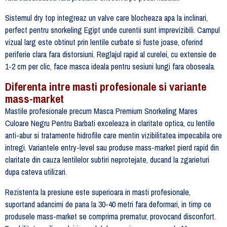
Sistemul dry top integreaz un valve care blocheaza apa la inclinari,
perfect pentru snorkeling Egipt unde curentii sunt imprevizibili. Campul
vizual larg este obtinut prin lentile curbate si fuste joase, oferind
periferie clara fara distorsiuni. Reglajul rapid al curelei, cu extensie de
1-2 cm per clic, face masca ideala pentru sesiuni lungi fara oboseala.
Diferenta intre masti profesionale si variante
mass-market
Mastile profesionale precum Masca Premium Snorkeling Mares
Culoare Negru Pentru Barbati exceleaza in claritate optica, cu lentile
anti-abur si tratamente hidrofile care mentin vizibilitatea impecabila ore
intregi. Variantele entry-level sau produse mass-market pierd rapid din
claritate din cauza lentilelor subtiri neprotejate, ducand la zgarieturi
dupa cateva utilizari.
Rezistenta la presiune este superioara in masti profesionale,
suportand adancimi de pana la 30-40 metri fara deformari, in timp ce
produsele mass-market se comprima prematur, provocand disconfort.