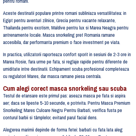
pentru romani.
Aceste destinatii populare printre romani subliniaza versatilitatea: in
Egipt pentru aventuri zilnice, Grecia pentru vacante relaxante,
Thailanda pentru exotism, Maldive pentru lux si Marea Neagra pentru
antrenamente locale. Masca snorkeling pret Romania ramane
accesibila, dar performanta premium o face investment pe viata.
In practica, utilizatorii raporteaza confort sporit in sesiuni de 2-3 ore in
Marea Rosie, fara urme pe fata, si reglaje rapide pentru diferente de
umiditate intre destinatii. Echipament scuba profesional completeaza
cu regulatori Mares, dar masca ramane piesa centrala.
Cum alegi corect masca snorkeling sau scuba
Testul de etansare este primul pas: aseaza masca pe fata si aspira
aer; daca se lipeste 5-10 secunde, e potrivita. Pentru Masca Premium
Snorkeling Mares Culoare Negru Pentru Barbati, verifica fusta pe
conturul barbii si tâmplelor, evitand parul facial dens.
Alegerea marimii depinde de forma fetei: barbati cu fata lata aleg