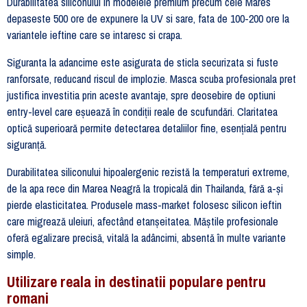
Durabilitatea siliconului in modelele premium precum cele Mares
depaseste 500 ore de expunere la UV si sare, fata de 100-200 ore la
variantele ieftine care se intaresc si crapa.
Siguranta la adancime este asigurata de sticla securizata si fuste
ranforsate, reducand riscul de implozie. Masca scuba profesionala pret
justifica investitia prin aceste avantaje, spre deosebire de optiuni
entry-level care eșuează în condiții reale de scufundări. Claritatea
optică superioară permite detectarea detaliilor fine, esențială pentru
siguranță.
Durabilitatea siliconului hipoalergenic rezistă la temperaturi extreme,
de la apa rece din Marea Neagră la tropicală din Thailanda, fără a-și
pierde elasticitatea. Produsele mass-market folosesc silicon ieftin
care migrează uleiuri, afectând etanșeitatea. Măștile profesionale
oferă egalizare precisă, vitală la adâncimi, absentă în multe variante
simple.
Utilizare reala in destinatii populare pentru
romani