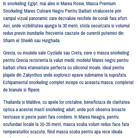
In snorkeling Egipt, mai ales in Marea Rosie, Masca Premium
Snorkeling Mares Culoare Negru Pentru Barbati straluceste prin
campul vizual panoramic care dezvaluie recifele de corali fara efort.
Aici, unde vizibilitatea ajunge la 30 metri, sticla securizata si volumul
redus previn inundarile frecvente cauzate de curentii puternici din
Sharm el Sheikh sau Hurghada.
Grecia, cu insulele sale Cyclade sau Creta, cere o masca snorkeling
pentru Grecia rezistenta la valuri medii; modelul Mares negru pentru
barbati ofera etanseitate perfecta cu siliconul moale, ideal pentru
plajele din Zakynthos unde explorezi epave submarine la suprafata.
Echipamentul snorkeling complet incepe cu aceasta masca, completat
de branule si flipere.
Thailanda si Maldive, cu apele lor cristaline, beneficiaza de claritatea
optica a acestei masti snorkeling adult, unde poti observa broaste
testoase si peste puiet fara condens. In Marea Neagra, pentru
scufundari locale la 10-20 metri, masca scuba volum redus face fata
temperaturilor scazute, fiind masca scuba pentru apa rece ideala