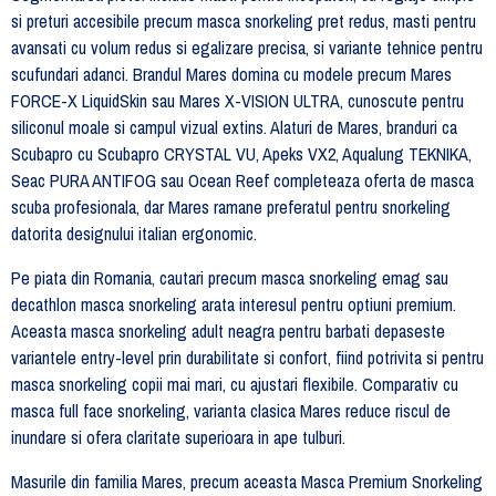
si preturi accesibile precum masca snorkeling pret redus, masti pentru
avansati cu volum redus si egalizare precisa, si variante tehnice pentru
scufundari adanci. Brandul Mares domina cu modele precum Mares
FORCE-X LiquidSkin sau Mares X-VISION ULTRA, cunoscute pentru
siliconul moale si campul vizual extins. Alaturi de Mares, branduri ca
Scubapro cu Scubapro CRYSTAL VU, Apeks VX2, Aqualung TEKNIKA,
Seac PURA ANTIFOG sau Ocean Reef completeaza oferta de masca
scuba profesionala, dar Mares ramane preferatul pentru snorkeling
datorita designului italian ergonomic.
Pe piata din Romania, cautari precum masca snorkeling emag sau
decathlon masca snorkeling arata interesul pentru optiuni premium.
Aceasta masca snorkeling adult neagra pentru barbati depaseste
variantele entry-level prin durabilitate si confort, fiind potrivita si pentru
masca snorkeling copii mai mari, cu ajustari flexibile. Comparativ cu
masca full face snorkeling, varianta clasica Mares reduce riscul de
inundare si ofera claritate superioara in ape tulburi.
Masurile din familia Mares, precum aceasta Masca Premium Snorkeling