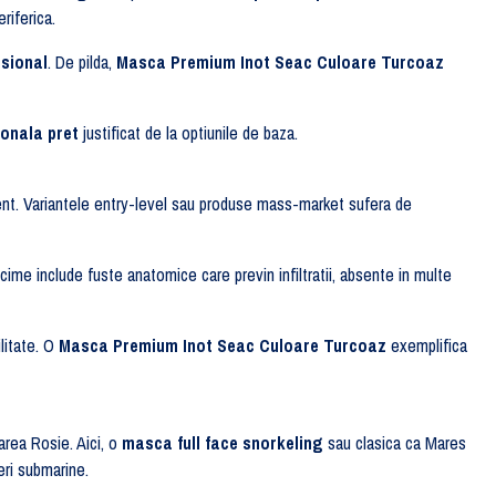
riferica.
sional
. De pilda,
Masca Premium Inot Seac Culoare Turcoaz
onala pret
justificat de la optiunile de baza.
anent. Variantele entry-level sau produse mass-market sufera de
ime include fuste anatomice care previn infiltratii, absente in multe
ilitate. O
Masca Premium Inot Seac Culoare Turcoaz
exemplifica
area Rosie. Aici, o
masca full face snorkeling
sau clasica ca Mares
ri submarine.