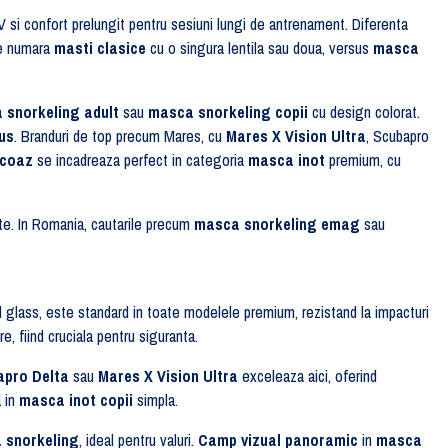
 si confort prelungit pentru sesiuni lungi de antrenament. Diferenta
 se numara
masti clasice
cu o singura lentila sau doua, versus
masca
 snorkeling adult
sau
masca snorkeling copii
cu design colorat.
us
. Branduri de top precum Mares, cu
Mares X Vision Ultra
, Scubapro
rcoaz
se incadreaza perfect in categoria
masca inot
premium, cu
ate. In Romania, cautarile precum
masca snorkeling emag
sau
 glass, este standard in toate modelele premium, rezistand la impacturi
e, fiind cruciala pentru siguranta.
apro Delta
sau
Mares X Vision Ultra
exceleaza aici, oferind
a in
masca inot copii
simpla.
 snorkeling
, ideal pentru valuri.
Camp vizual panoramic
in
masca