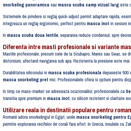
snorkeling panoramica
sau
masca scuba camp vizual larg
este o
Sistemele de prindere si reglaj quick-adjust permit adaptare rapida, esent
integreaza un reglaj ergonomic, perfect pentru
masca inot
in sesiuni i
In
masca scuba doua lentile
, separarea reduce condensul, spre deoseb
Diferenta intre masti profesionale si variante ma
Mastile profesionale, precum cele de la Scubapro, Mares sau Seac, se dist
distorsiuni, afectand navigarea sub apa. Rezistenta la presiune este mai
Durabilitatea siliconului in
masca scuba profesionala
depaseste 500 or
masca snorkeling pret
mic. Profesionalele ofera si optiuni pentru diop
In timp ce mass-market se adreseaza ocazionalilor, profesionalele ca
Se
transitia spre premium in
masca inot
, cu silicon rezistent si claritate e
Utilizare reala in destinatii populare pentru roman
Romanii adora snorkelingul in Egipt, unde
masca snorkeling pentru E
permite explorarea recifelor de corali fara efort. In Grecia, insulele ca Z