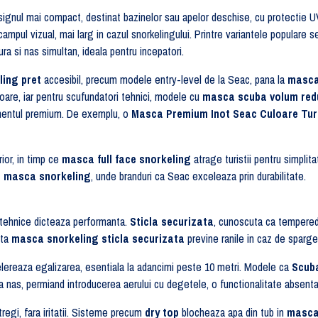
signul mai compact, destinat bazinelor sau apelor deschise, cu protectie UV
ampul vizual, mai larg in cazul snorkelingului. Printre variantele populare
ra si nas simultan, ideala pentru incepatori.
ing pret
accesibil, precum modele entry-level de la Seac, pana la
masca
are, iar pentru scufundatori tehnici, modele cu
masca scuba volum red
mentul premium. De exemplu, o
Masca Premium Inot Seac Culoare Tu
ior, in timp ce
masca full face snorkeling
atrage turistii pentru simplit
a masca snorkeling
, unde branduri ca Seac exceleaza prin durabilitate.
le tehnice dicteaza performanta.
Sticla securizata
, cunoscuta ca tempered
sta
masca snorkeling sticla securizata
previne ranile in caz de sparger
elereaza egalizarea, esentiala la adancimi peste 10 metri. Modele ca
Scub
 la nas, permiand introducerea aerului cu degetele, o functionalitate absent
tregi, fara iritatii. Sisteme precum
dry top
blocheaza apa din tub in
masca