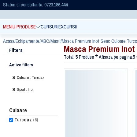
Sfaturi si consultanta: 0723.186.444
MENIU PRODUSE
CURSURI
EXCURSII
Acasa
/
Echipamente
/
ABC
/
Masti
/
Masca Premium Inot Seac Culoare Turc
Masca Premium Inot 
Filters
Total: 5 Produse
Afisaza pe pagina:
5
Active filters
Culoare : Turcoaz
Sport : Inot
Culoare
Turcoaz
(5)