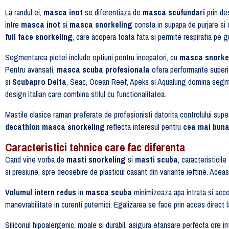
La randul ei,
masca inot
se diferentiaza de
masca scufundari
prin de
intre
masca inot
si
masca snorkeling
consta in supapa de purjare si c
full face snorkeling
, care acopera toata fata si permite respiratia pe gu
Segmentarea pietei include optiuni pentru incepatori, cu
masca snorkel
Pentru avansati,
masca scuba profesionala
ofera performante superio
si
Scubapro Delta
, Seac, Ocean Reef, Apeks si Aqualung domina seg
design italian care combina stilul cu functionalitatea.
Mastile clasice raman preferate de profesionisti datorita controlului super
decathlon masca snorkeling
reflecta interesul pentru
cea mai bun
Caracteristici tehnice care fac diferenta
Cand vine vorba de
masti snorkeling
si
masti scuba
, caracteristici
si presiune, spre deosebire de plasticul casant din variante ieftine. Acea
Volumul intern redus
in
masca scuba
minimizeaza apa intrata si acc
manevrabilitate in curenti puternici. Egalizarea se face prin acces direct
Siliconul hipoalergenic, moale si durabil, asigura etansare perfecta ore in