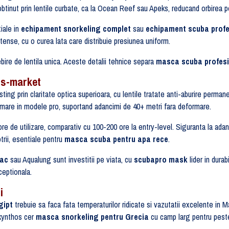
btinut prin lentile curbate, ca la Ocean Reef sau Apeks, reducand orbirea pe
iale in
echipament snorkeling complet
sau
echipament scuba profe
ntense, cu o curea lata care distribuie presiunea uniform.
ire de lentila unica. Aceste detalii tehnice separa
masca scuba profesi
ss-market
ing prin claritate optica superioara, cu lentile tratate anti-aburire perm
 mare in modele pro, suportand adancimi de 40+ metri fara deformare.
e de utilizare, comparativ cu 100-200 ore la entry-level. Siguranta la adanc
trii, esentiale pentru
masca scuba pentru apa rece
.
ac
sau Aqualung sunt investitii pe viata, cu
scubapro mask
lider in durab
xceptionala.
i
gipt
trebuie sa faca fata temperaturilor ridicate si vazutatii excelente in M
akynthos cer
masca snorkeling pentru Grecia
cu camp larg pentru peste