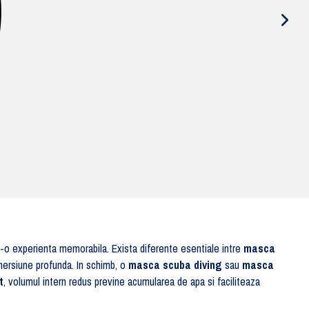
r-o experienta memorabila. Exista diferente esentiale intre
masca
imersiune profunda. In schimb, o
masca scuba diving
sau
masca
t
, volumul intern redus previne acumularea de apa si faciliteaza