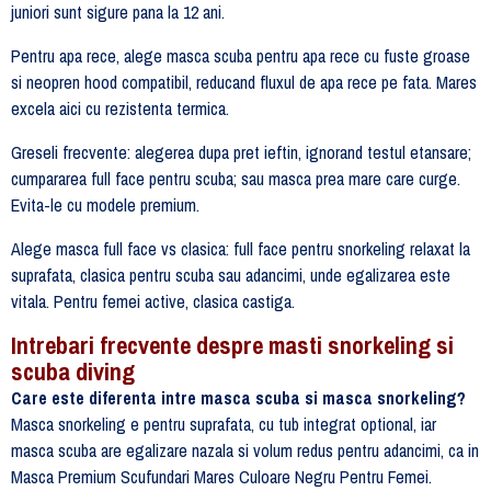
juniori sunt sigure pana la 12 ani.
Pentru apa rece, alege masca scuba pentru apa rece cu fuste groase
si neopren hood compatibil, reducand fluxul de apa rece pe fata. Mares
excela aici cu rezistenta termica.
Greseli frecvente: alegerea dupa pret ieftin, ignorand testul etansare;
cumpararea full face pentru scuba; sau masca prea mare care curge.
Evita-le cu modele premium.
Alege masca full face vs clasica: full face pentru snorkeling relaxat la
suprafata, clasica pentru scuba sau adancimi, unde egalizarea este
vitala. Pentru femei active, clasica castiga.
Intrebari frecvente despre masti snorkeling si
scuba diving
Care este diferenta intre masca scuba si masca snorkeling?
Masca snorkeling e pentru suprafata, cu tub integrat optional, iar
masca scuba are egalizare nazala si volum redus pentru adancimi, ca in
Masca Premium Scufundari Mares Culoare Negru Pentru Femei.