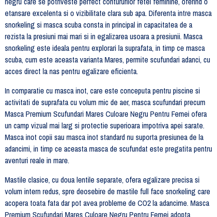
negru care se potriveste perfect contururilor fetei feminine, oferind o
etansare excelenta si o vizibilitate clara sub apa. Diferenta intre masca
snorkeling si masca scuba consta in principal in capacitatea de a
rezista la presiuni mai mari si in egalizarea usoara a presiunii. Masca
snorkeling este ideala pentru explorari la suprafata, in timp ce masca
scuba, cum este aceasta varianta Mares, permite scufundari adanci, cu
acces direct la nas pentru egalizare eficienta.
In comparatie cu masca inot, care este conceputa pentru piscine si
activitati de suprafata cu volum mic de aer, masca scufundari precum
Masca Premium Scufundari Mares Culoare Negru Pentru Femei ofera
un camp vizual mai larg si protectie superioara impotriva apei sarate.
Masca inot copii sau masca inot standard nu suporta presiunea de la
adancimi, in timp ce aceasta masca de scufundat este pregatita pentru
aventuri reale in mare.
Mastile clasice, cu doua lentile separate, ofera egalizare precisa si
volum intern redus, spre deosebire de mastile full face snorkeling care
acopera toata fata dar pot avea probleme de CO2 la adancime. Masca
Premium Scufundari Mares Culoare Negru Pentru Femei adopta