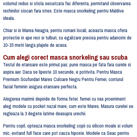
volumul redus si sticla securizata fac diferenta, permitand observarea
rechinilor ciocan fara stres. Este masca snorkeling pentru Maldive
ideala.
Chiar si in Marea Neagra, pentru romani locali, aceasta masca ofera
protectie in ape reci si tulburi, cu egalizare precisa pentru adancimi de
10-15 metri langa plajele de acasa.
Cum alegi corect masca snorkeling sau scuba
Testul de etansare este primul pas: pune masca pe fata fara curele si
aspira aer. Daca se lipeste 10 secunde, e potrivita. Pentru Masca
Premium Scufundari Mares Culoare Negru Pentru Femei, conturul
facial feminin asigura etansare perfecta.
Alegerea marimii depinde de forma fetei: femei cu nas proeminent
aleg modele cu pocket nazal mare, cum este Mares. Masura curelei se
regleaza la 3 degete latime deasupra urechii.
Pentru copil, opteaza masca snorkeling copii cu silicon moale si volum
mic, evitand full face care pot cauza hipoxie. Modele ca Seac pentru