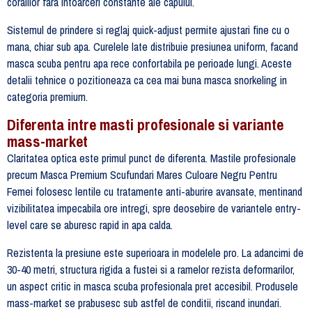
coralilor fara intoarceri constante ale capului.
Sistemul de prindere si reglaj quick-adjust permite ajustari fine cu o
mana, chiar sub apa. Curelele late distribuie presiunea uniform, facand
masca scuba pentru apa rece confortabila pe perioade lungi. Aceste
detalii tehnice o pozitioneaza ca cea mai buna masca snorkeling in
categoria premium.
Diferenta intre masti profesionale si variante
mass-market
Claritatea optica este primul punct de diferenta. Mastile profesionale
precum Masca Premium Scufundari Mares Culoare Negru Pentru
Femei folosesc lentile cu tratamente anti-aburire avansate, mentinand
vizibilitatea impecabila ore intregi, spre deosebire de variantele entry-
level care se aburesc rapid in apa calda.
Rezistenta la presiune este superioara in modelele pro. La adancimi de
30-40 metri, structura rigida a fustei si a ramelor rezista deformarilor,
un aspect critic in masca scuba profesionala pret accesibil. Produsele
mass-market se prabusesc sub astfel de conditii, riscand inundari.