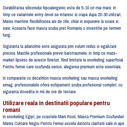
Durabilitatea siliconului hipoalergenic este de 5-10 ori mai mare. In
timp ce variantele entry-level se intaresc si crapa dupa 20-30 utilizari,
Mares mentine flexibilitatea ani de zile, chiar in expunere la soare si
sare. Aceasta face masca scuba pret Romania o investitie pe termen
lung.
Siguranta la adancime este asigurata prin volum redus si egalizare
precisa. Mastile profesionale previn barotraumele, in timp ce mass-
market lipsesc de aceste fineturi, fiind limitate la snorkeling superficial.
Pentru femei care scufunda serios, alegerea premium este esentiala.
In comparatie cu decathlon masca snorkeling sau masca snorkeling
emag, profesionalele ofera echipament scuba profesional complet, cu
siguranta dovedita in mii de ore de testare.
Utilizare reala in destinatii populare pentru
romani
In snorkeling Egipt, pe coastele Marii Rosii, Masca Premium Scufundari
Mares Culoare Negru Pentru Femei excela datorita claritatii sale in ape