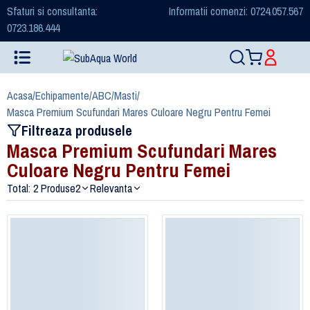
Sfaturi si consultanta:
Informatii comenzi: 0724.057.567
0723.186.444
Acasa
/
Echipamente
/
ABC
/
Masti
/
Masca Premium Scufundari Mares Culoare Negru Pentru Femei
Filtreaza produsele
Masca Premium Scufundari Mares
Culoare Negru Pentru Femei
Total: 2 Produse
2
Relevanta