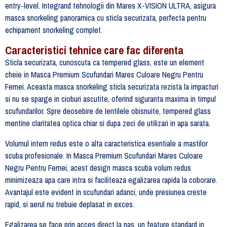
entry-level. Integrand tehnologii din Mares X-VISION ULTRA, asigura
masca snorkeling panoramica cu sticla securizata, perfecta pentru
echipament snorkeling complet.
Caracteristici tehnice care fac diferenta
Sticla securizata, cunoscuta ca tempered glass, este un element
cheie in Masca Premium Scufundari Mares Culoare Negru Pentru
Femei. Aceasta masca snorkeling sticla securizata rezista la impacturi
si nu se sparge in cioburi ascutite, oferind siguranta maxima in timpul
scufundarilor. Spre deosebire de lentilele obisnuite, tempered glass
mentine claritatea optica chiar si dupa zeci de utilizari in apa sarata.
Volumul intern redus este o alta caracteristica esentiale a mastilor
scuba profesionale. In Masca Premium Scufundari Mares Culoare
Negru Pentru Femei, acest design masca scuba volum redus
minimizeaza apa care intra si faciliteaza egalizarea rapida la coborare.
Avantajul este evident in scufundari adanci, unde presiunea creste
rapid, si aerul nu trebuie deplasat in exces.
Egalizarea se face prin acces direct la nas, un feature standard in