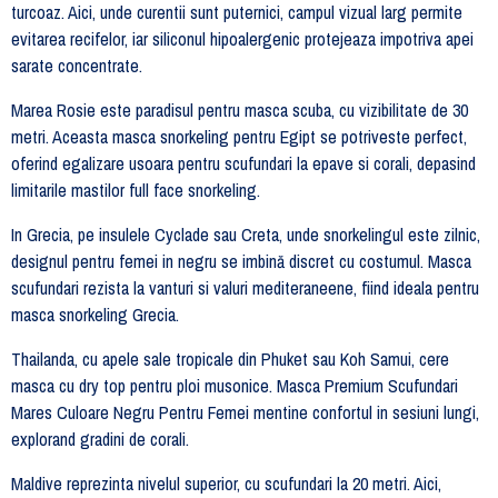
turcoaz. Aici, unde curentii sunt puternici, campul vizual larg permite
evitarea recifelor, iar siliconul hipoalergenic protejeaza impotriva apei
sarate concentrate.
Marea Rosie este paradisul pentru masca scuba, cu vizibilitate de 30
metri. Aceasta masca snorkeling pentru Egipt se potriveste perfect,
oferind egalizare usoara pentru scufundari la epave si corali, depasind
limitarile mastilor full face snorkeling.
In Grecia, pe insulele Cyclade sau Creta, unde snorkelingul este zilnic,
designul pentru femei in negru se imbină discret cu costumul. Masca
scufundari rezista la vanturi si valuri mediteraneene, fiind ideala pentru
masca snorkeling Grecia.
Thailanda, cu apele sale tropicale din Phuket sau Koh Samui, cere
masca cu dry top pentru ploi musonice. Masca Premium Scufundari
Mares Culoare Negru Pentru Femei mentine confortul in sesiuni lungi,
explorand gradini de corali.
Maldive reprezinta nivelul superior, cu scufundari la 20 metri. Aici,