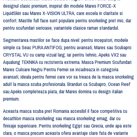
designul clasic premium, inspirat din modele Mares FORCE-X
LiquidSkin sau Mares X-VISION ULTRA, care excela in claritate si
confort. Mastile full face sunt populare pentru snorkeling pret mic, dar
pentru scufundari serioase, variantele clasice raman standardul.
Segmentarea mastilor se face dupa nivel: pentru incepatori, modele
simple ca Seac PURA ANTIFOG; pentru avansati, Mares sau Scubapro
CRYSTAL VU cu camp vizual larg; iar pentru tehnic, Apeks VX2 sau
Aqualung TEKNIKA cu rezistenta extrema. Masca Premium Scufundari
Mares Culoare Negru Pentru Femei se incadreaza in categoria
avansati, ideala pentru femei care vor sa treaca de la masca snorkeling
adult la masca scuba profesionala. Branduri ca Scubapro, Ocean Reef
sau Apeks completeaza piata, dar Mares domina cu design italian
premium.
Aceasta masca scuba pret Romania accesibil il face competitiva cu
decathlon masca snorkeling sau masca snorkeling emag, dar cu
finisaje superioare. Pentru snorkeling Egipt sau Grecia, unde apa este
clara, o masca precum aceasta ofera avantaje clare fata de variante