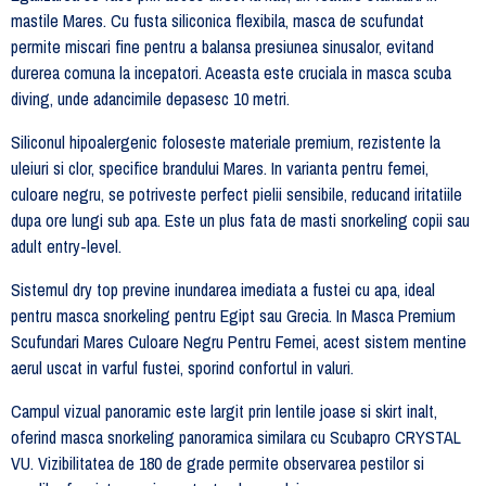
mastile Mares. Cu fusta siliconica flexibila, masca de scufundat
permite miscari fine pentru a balansa presiunea sinusalor, evitand
durerea comuna la incepatori. Aceasta este cruciala in masca scuba
diving, unde adancimile depasesc 10 metri.
Siliconul hipoalergenic foloseste materiale premium, rezistente la
uleiuri si clor, specifice brandului Mares. In varianta pentru femei,
culoare negru, se potriveste perfect pielii sensibile, reducand iritatiile
dupa ore lungi sub apa. Este un plus fata de masti snorkeling copii sau
adult entry-level.
Sistemul dry top previne inundarea imediata a fustei cu apa, ideal
pentru masca snorkeling pentru Egipt sau Grecia. In Masca Premium
Scufundari Mares Culoare Negru Pentru Femei, acest sistem mentine
aerul uscat in varful fustei, sporind confortul in valuri.
Campul vizual panoramic este largit prin lentile joase si skirt inalt,
oferind masca snorkeling panoramica similara cu Scubapro CRYSTAL
VU. Vizibilitatea de 180 de grade permite observarea pestilor si