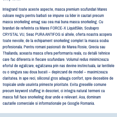
Integrand toate aceste aspecte, masca premium scufundari Mares
culoare negru pentru barbati se impune ca lider in cautari precum
masca snorkeling emag sau cea mai buna masca snorkeling. Cu
branduri de referinta ca Mares FORCE-X LiquidSkin, Scubapro
CRYSTAL VU, Seac PURA ANTIFOG si altele, oferta noastra acopera
toate nevoile, de la echipament snorkeling complet la masca scuba
profesionala. Pentru romani pasionati de Marea Rosie, Grecia sau
Thailanda, aceasta masca ofera performanta reala, cu detalii tehnice
care fac diferenta in fiecare scufundare. Volumul redus minimizeaza
efortul de egalizare, egalizarea prin nas devine instinctuala, iar lentilele
cu o singura sau doua bucati – depinzand de model – maximizeaza
claritatea. In ape reci, siliconul gros adauga confort, spre deosebire de
tropicale unde usurinta primeste prioritate. Evita greselile comune
precum keyword stuffing in descrieri, ci integra natural termeni ca
masca full face snorkeling doar unde e relevant. Asa, dominam
cautarile comerciale si informationale pe Google Romania.