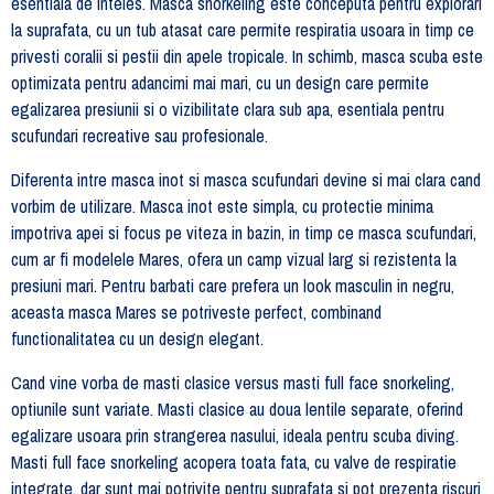
esentiala de inteles. Masca snorkeling este conceputa pentru explorari
la suprafata, cu un tub atasat care permite respiratia usoara in timp ce
privesti coralii si pestii din apele tropicale. In schimb, masca scuba este
optimizata pentru adancimi mai mari, cu un design care permite
egalizarea presiunii si o vizibilitate clara sub apa, esentiala pentru
scufundari recreative sau profesionale.
Diferenta intre masca inot si masca scufundari devine si mai clara cand
vorbim de utilizare. Masca inot este simpla, cu protectie minima
impotriva apei si focus pe viteza in bazin, in timp ce masca scufundari,
cum ar fi modelele Mares, ofera un camp vizual larg si rezistenta la
presiuni mari. Pentru barbati care prefera un look masculin in negru,
aceasta masca Mares se potriveste perfect, combinand
functionalitatea cu un design elegant.
Cand vine vorba de masti clasice versus masti full face snorkeling,
optiunile sunt variate. Masti clasice au doua lentile separate, oferind
egalizare usoara prin strangerea nasului, ideala pentru scuba diving.
Masti full face snorkeling acopera toata fata, cu valve de respiratie
integrate, dar sunt mai potrivite pentru suprafata si pot prezenta riscuri