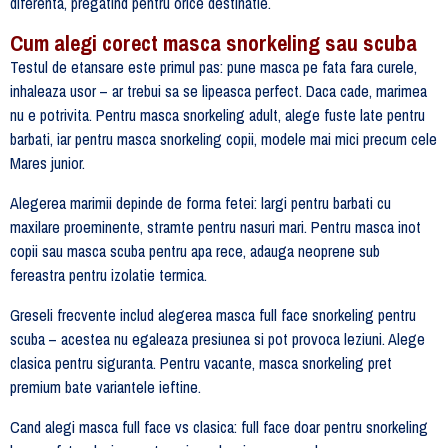
diferenta, pregatind pentru orice destinatie.
Cum alegi corect masca snorkeling sau scuba
Testul de etansare este primul pas: pune masca pe fata fara curele,
inhaleaza usor – ar trebui sa se lipeasca perfect. Daca cade, marimea
nu e potrivita. Pentru masca snorkeling adult, alege fuste late pentru
barbati, iar pentru masca snorkeling copii, modele mai mici precum cele
Mares junior.
Alegerea marimii depinde de forma fetei: largi pentru barbati cu
maxilare proeminente, stramte pentru nasuri mari. Pentru masca inot
copii sau masca scuba pentru apa rece, adauga neoprene sub
fereastra pentru izolatie termica.
Greseli frecvente includ alegerea masca full face snorkeling pentru
scuba – acestea nu egaleaza presiunea si pot provoca leziuni. Alege
clasica pentru siguranta. Pentru vacante, masca snorkeling pret
premium bate variantele ieftine.
Cand alegi masca full face vs clasica: full face doar pentru snorkeling