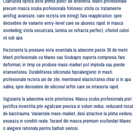
Claritatea optica este primul punct de diferenta. Masti profesionale
precum masca scuba profesionala folosesc sticla cu tratamente
antifog avansate, care rezista ore intregi fara reapplication, spre
deosebire de variante entry-level care se aburesc rapid. In masca
snorkeling sticla securizata, lumina se refracta perfect, oferind culori
vii sub apa.
Rezistenta la presiune este esentiala la adancimi peste 30 de metri.
Masti profesionale ca Mares sau Scubapro suporta compresia fara
deformari, in timp ce produse mass-market pot imploda sau pierde
etanseitatea. Durabilitatea siliconului hipoalergenic in masti
profesionale rezista ani de zile, mentinand elasticitatea chiar si in apa
salina, spre deosebire de siliconul ieftin care se intareste rapid.
Siguranta la adancime este prioritatea. Masca scuba profesionala pret
justifica investitia prin egalizare precisa si volum redus, reducand riscul
de barotrauma. Variantele mass-market, desi atractive la prima vedere,
esueaza in conditii reale, facand din masca premium scufundari Mares
o alegere rationala pentru barbati seriosi.