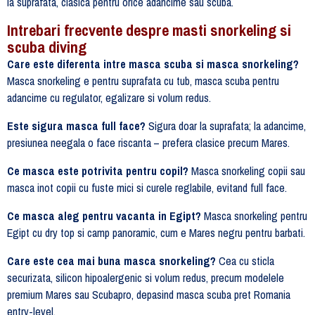
la suprafata, clasica pentru orice adancime sau scuba.
Intrebari frecvente despre masti snorkeling si
scuba diving
Care este diferenta intre masca scuba si masca snorkeling?
Masca snorkeling e pentru suprafata cu tub, masca scuba pentru
adancime cu regulator, egalizare si volum redus.
Este sigura masca full face?
Sigura doar la suprafata; la adancime,
presiunea neegala o face riscanta – prefera clasice precum Mares.
Ce masca este potrivita pentru copil?
Masca snorkeling copii sau
masca inot copii cu fuste mici si curele reglabile, evitand full face.
Ce masca aleg pentru vacanta in Egipt?
Masca snorkeling pentru
Egipt cu dry top si camp panoramic, cum e Mares negru pentru barbati.
Care este cea mai buna masca snorkeling?
Cea cu sticla
securizata, silicon hipoalergenic si volum redus, precum modelele
premium Mares sau Scubapro, depasind masca scuba pret Romania
entry-level.