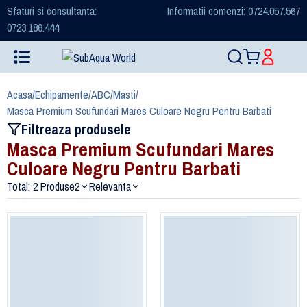
Sfaturi si consultanta:
Informatii comenzi: 0724.057.567
0723.186.444
Acasa
/
Echipamente
/
ABC
/
Masti
/
Masca Premium Scufundari Mares Culoare Negru Pentru Barbati
Filtreaza produsele
Masca Premium Scufundari Mares
Culoare Negru Pentru Barbati
Total: 2 Produse
2
Relevanta