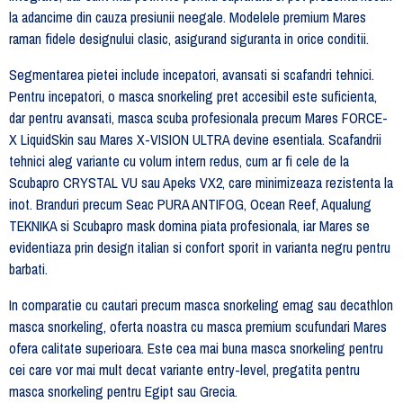
la adancime din cauza presiunii neegale. Modelele premium Mares
raman fidele designului clasic, asigurand siguranta in orice conditii.
Segmentarea pietei include incepatori, avansati si scafandri tehnici.
Pentru incepatori, o masca snorkeling pret accesibil este suficienta,
dar pentru avansati, masca scuba profesionala precum Mares FORCE-
X LiquidSkin sau Mares X-VISION ULTRA devine esentiala. Scafandrii
tehnici aleg variante cu volum intern redus, cum ar fi cele de la
Scubapro CRYSTAL VU sau Apeks VX2, care minimizeaza rezistenta la
inot. Branduri precum Seac PURA ANTIFOG, Ocean Reef, Aqualung
TEKNIKA si Scubapro mask domina piata profesionala, iar Mares se
evidentiaza prin design italian si confort sporit in varianta negru pentru
barbati.
In comparatie cu cautari precum masca snorkeling emag sau decathlon
masca snorkeling, oferta noastra cu masca premium scufundari Mares
ofera calitate superioara. Este cea mai buna masca snorkeling pentru
cei care vor mai mult decat variante entry-level, pregatita pentru
masca snorkeling pentru Egipt sau Grecia.