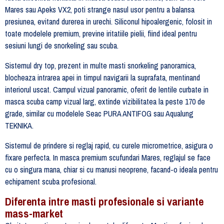
Mares sau Apeks VX2, poti strange nasul usor pentru a balansa
presiunea, evitand durerea in urechi. Siliconul hipoalergenic, folosit in
toate modelele premium, previne iritatiile pielii, fiind ideal pentru
sesiuni lungi de snorkeling sau scuba.
Sistemul dry top, prezent in multe masti snorkeling panoramica,
blocheaza intrarea apei in timpul navigarii la suprafata, mentinand
interiorul uscat. Campul vizual panoramic, oferit de lentile curbate in
masca scuba camp vizual larg, extinde vizibilitatea la peste 170 de
grade, similar cu modelele Seac PURA ANTIFOG sau Aqualung
TEKNIKA.
Sistemul de prindere si reglaj rapid, cu curele micrometrice, asigura o
fixare perfecta. In masca premium scufundari Mares, reglajul se face
cu o singura mana, chiar si cu manusi neoprene, facand-o ideala pentru
echipament scuba profesional.
Diferenta intre masti profesionale si variante
mass-market