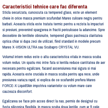
Caracteristici tehnice care fac diferenta
Sticla securizata, cunoscuta ca tempered glass, este un element
cheie in orice masca premium scufundari Mares culoare negru pentru
barbati. Aceasta sticla este tratata termic pentru a rezista la impacturi
si presiuni, prevenind spargerea in fractii periculoase la adancime. Spre
deosebire de lentilele obisnuite, tempered glass pastreaza claritatea
optica chiar si dupa zeci de utilizari, fiind standard in modele precum
Mares X-VISION ULTRA sau Scubapro CRYSTAL VU.
Volumul intern redus este o alta caracteristica vitala in masca scuba
volum redus. Un spatiu mic intre fata si lentila reduce cantitatea de aer
necesara pentru egalizare, facand ascensiunea mai sigura si mai
rapida. Aceasta este cruciala in masca scuba pentru apa rece, unde
presiunea variaza rapid, si explica de ce scafandrii prefera Mares
FORCE-X LiquidSkin impotriva variantelor cu volum mare care
cauzeaza disconfort.
Egalizarea se face prin acces direct la nas, permis de designul cu
fusta siliconica flexibila. In masca scuba doua lentile, cum ar fi cele