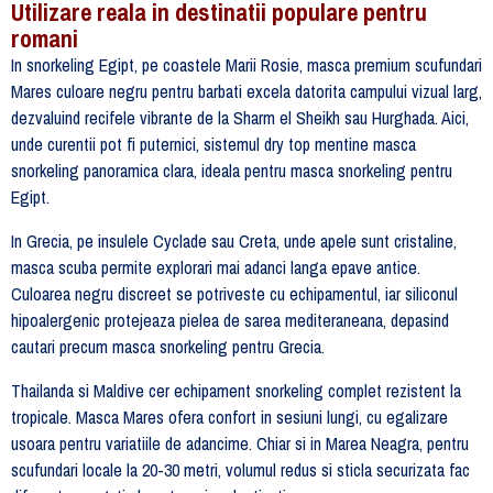
Utilizare reala in destinatii populare pentru
romani
In snorkeling Egipt, pe coastele Marii Rosie, masca premium scufundari
Mares culoare negru pentru barbati excela datorita campului vizual larg,
dezvaluind recifele vibrante de la Sharm el Sheikh sau Hurghada. Aici,
unde curentii pot fi puternici, sistemul dry top mentine masca
snorkeling panoramica clara, ideala pentru masca snorkeling pentru
Egipt.
In Grecia, pe insulele Cyclade sau Creta, unde apele sunt cristaline,
masca scuba permite explorari mai adanci langa epave antice.
Culoarea negru discreet se potriveste cu echipamentul, iar siliconul
hipoalergenic protejeaza pielea de sarea mediteraneana, depasind
cautari precum masca snorkeling pentru Grecia.
Thailanda si Maldive cer echipament snorkeling complet rezistent la
tropicale. Masca Mares ofera confort in sesiuni lungi, cu egalizare
usoara pentru variatiile de adancime. Chiar si in Marea Neagra, pentru
scufundari locale la 20-30 metri, volumul redus si sticla securizata fac