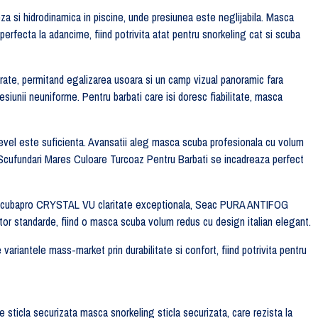
eza si hidrodinamica in piscine, unde presiunea este neglijabila. Masca
erfecta la adancime, fiind potrivita atat pentru snorkeling cat si scuba
parate, permitand egalizarea usoara si un camp vizual panoramic fara
esiunii neuniforme. Pentru barbati care isi doresc fiabilitate, masca
-level este suficienta. Avansatii aleg masca scuba profesionala cu volum
Scufundari Mares Culoare Turcoaz Pentru Barbati se incadreaza perfect
, Scubapro CRYSTAL VU claritate exceptionala, Seac PURA ANTIFOG
or standarde, fiind o masca scuba volum redus cu design italian elegant.
iantele mass-market prin durabilitate si confort, fiind potrivita pentru
ticla securizata masca snorkeling sticla securizata, care rezista la