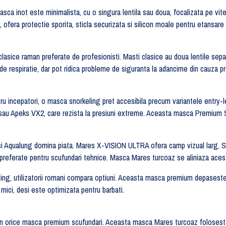
Masca inot este minimalista, cu o singura lentila sau doua, focalizata pe vit
era protectie sporita, sticla securizata si silicon moale pentru etansare p
 clasice raman preferate de profesionisti. Masti clasice au doua lentile se
 de respiratie, dar pot ridica probleme de siguranta la adancime din cauza pr
tru incepatori, o masca snorkeling pret accesibila precum variantele entry
sau Apeks VX2, care rezista la presiuni extreme. Aceasta masca Premium 
si Aqualung domina piata. Mares X-VISION ULTRA ofera camp vizual larg
preferate pentru scufundari tehnice. Masca Mares turcoaz se aliniaza acest
, utilizatorii romani compara optiuni. Aceasta masca premium depaseste var
mici, desi este optimizata pentru barbati.
n orice masca premium scufundari. Aceasta masca Mares turcoaz foloseste s