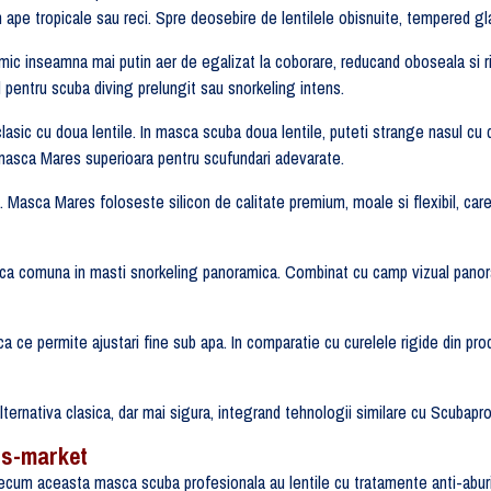
in ape tropicale sau reci. Spre deosebire de lentilele obisnuite, tempered g
mic inseamna mai putin aer de egalizat la coborare, reducand oboseala si
l pentru scuba diving prelungit sau snorkeling intens.
clasic cu doua lentile. In masca scuba doua lentile, puteti strange nasul cu
 masca Mares superioara pentru scufundari adevarate.
ungi. Masca Mares foloseste silicon de calitate premium, moale si flexibil, ca
eristica comuna in masti snorkeling panoramica. Combinat cu camp vizual pa
ica ce permite ajustari fine sub apa. In comparatie cu curelele rigide din p
lternativa clasica, dar mai sigura, integrand tehnologii similare cu Scub
ss-market
cum aceasta masca scuba profesionala au lentile cu tratamente anti-aburire av