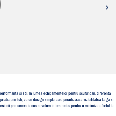
rformanta si stil. In lumea echipamentelor pentru scufundari, diferenta
tia prin tub, cu un design simplu care prioritizeaza vizibilitatea larga si
iunii prin acces la nas si volum intern redus pentru a minimiza efortul la