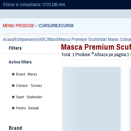
Sfaturi si consultanta: 0723.186.444
MENIU PRODUSE
CURSURI
EXCURSII
Acasa
/
Echipamente
/
ABC
/
Masti
/
Masca Premium Scufundari Mares Culoar
Masca Premium Scufu
Filters
Total: 1 Produse
Afisaza pe pagina:
1
Active filters
Brand : Mares
Culoare : Turcoaz
Sport : Scufundari
Pentru : Barbati
Brand