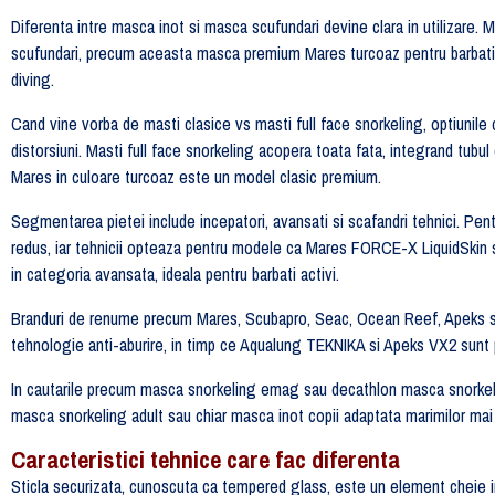
Diferenta intre masca inot si masca scufundari devine clara in utilizare. 
scufundari, precum aceasta masca premium Mares turcoaz pentru barbati, of
diving.
Cand vine vorba de masti clasice vs masti full face snorkeling, optiunile
distorsiuni. Masti full face snorkeling acopera toata fata, integrand tubul
Mares in culoare turcoaz este un model clasic premium.
Segmentarea pietei include incepatori, avansati si scafandri tehnici. Pen
redus, iar tehnicii opteaza pentru modele ca Mares FORCE-X LiquidSkin 
in categoria avansata, ideala pentru barbati activi.
Branduri de renume precum Mares, Scubapro, Seac, Ocean Reef, Apeks 
tehnologie anti-aburire, in timp ce Aqualung TEKNIKA si Apeks VX2 sunt 
In cautarile precum masca snorkeling emag sau decathlon masca snorkeling
masca snorkeling adult sau chiar masca inot copii adaptata marimilor mai 
Caracteristici tehnice care fac diferenta
Sticla securizata, cunoscuta ca tempered glass, este un element cheie i