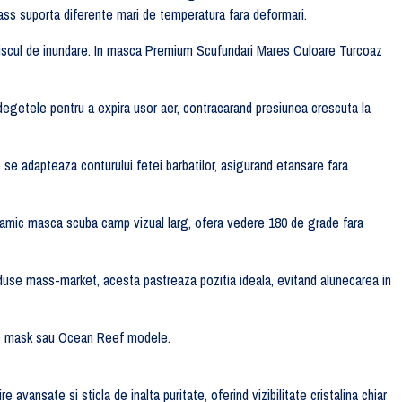
lass suporta diferente mari de temperatura fara deformari.
 riscul de inundare. In masca Premium Scufundari Mares Culoare Turcoaz
 degetele pentru a expira usor aer, contracarand presiunea crescuta la
re se adapteaza conturului fetei barbatilor, asigurand etansare fara
noramic masca scuba camp vizual larg, ofera vedere 180 de grade fara
roduse mass-market, acesta pastreaza pozitia ideala, evitand alunecarea in
apro mask sau Ocean Reef modele.
ansate si sticla de inalta puritate, oferind vizibilitate cristalina chiar