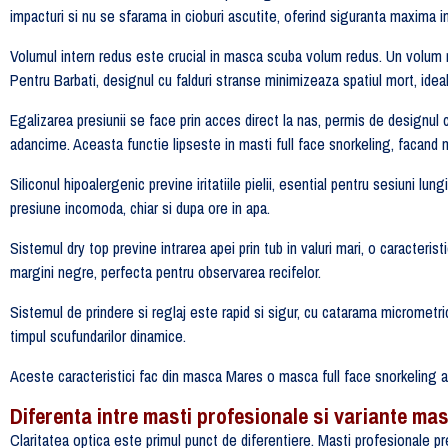
impacturi si nu se sfarama in cioburi ascutite, oferind siguranta maxima 
Volumul intern redus este crucial in masca scuba volum redus. Un volum 
Pentru Barbati, designul cu falduri stranse minimizeaza spatiul mort, idea
Egalizarea presiunii se face prin acces direct la nas, permis de designul 
adancime. Aceasta functie lipseste in masti full face snorkeling, facand
Siliconul hipoalergenic previne iritatiile pielii, esential pentru sesiuni l
presiune incomoda, chiar si dupa ore in apa.
Sistemul dry top previne intrarea apei prin tub in valuri mari, o caract
margini negre, perfecta pentru observarea recifelor.
Sistemul de prindere si reglaj este rapid si sigur, cu catarama micrometr
timpul scufundarilor dinamice.
Aceste caracteristici fac din masca Mares o masca full face snorkeling a
Diferenta intre masti profesionale si variante ma
Claritatea optica este primul punct de diferentiere. Masti profesionale pre