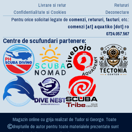
Livrare si retur
Retururi
Confidentialitate si Cookies
Deconectare
Pentru orice solicitari legate de
comenzi, retururi, facturi
, etc.:
comenzi [at] aquatiko [dot] ro
0724.057.567
Centre de scufundari partenere:
Magazin online cu grija realizat de Tudor si George. Toate
drepturile de autor pentru toate materialele prezentate sunt