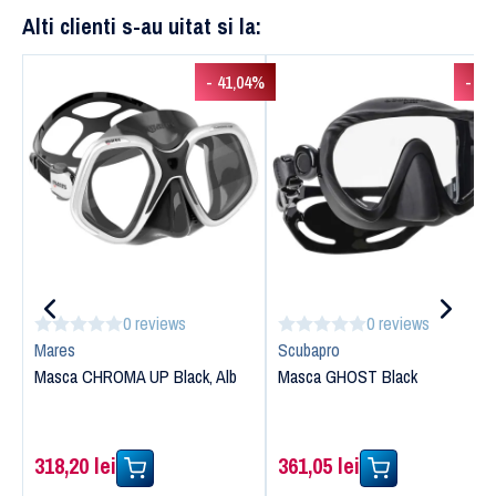
Alti clienti s-au uitat si la:
- 41,04%
- 3,
0 reviews
0 reviews
Mares
Scubapro
Masca CHROMA UP Black, Alb
Masca GHOST Black
318,20 lei
361,05 lei