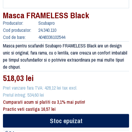
Masca FRAMELESS Black
Producator:
Scubapro
Cod producator:
24.340.110
Cod de bare:
4048336102544
Masca pentru scafandri Scubapro FRAMELESS Black are un design
unic si original, fara rama, cu o lentila, care creaza un confort imbatabil
pe timpul scufundarilor si o potrivire extraordinara pe mai multe tipuri
de chipuri.
518,03 lei
Pret vanzare fara TVA: 428,12 lei tax excl.
Pretul intreg: 534,60 lei
Cumparati acum si platiti cu 3,1% mai putin!
Practic veti castiga 16,57 lei
Stoc epuizat