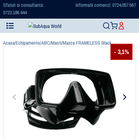
Sfaturi si consultanta:
Informatii comenzi: 0724.057.567
0723.186.444
Acasa
/
Echipamente
/
ABC
/
Masti
/
Masca FRAMELESS Black
- 3,1%