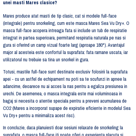
unei masti Mares clasice?
Mares produce atat masti de tip clasic, cat si modele full-face
(integrale) pentru snorkeling, cum este masca Mares Sea Vu Dry+. O
masca full-face acopera intreaga fata si include un tub de respiratie
integrat in partea superioara, permitand respiratia naturala pe nas si
gura si oferind un camp vizual foarte larg (aproape 180°). Avantajul
major al acesteia este confortul la suprafata: fata ramane uscata, iar
utilizatorul nu trebuie sa tina un snorkel in gura.
Totusi, mastile full-face sunt destinate exclusiv folosirii la suprafata
apei - cu un astfel de echipament nu poti sa te scufunzi in apnee la
adancime, deoarece nu ai acces la nas pentru a egaliza presiunea in
urechi. De asemenea, o masca integrala este mai voluminoasa in
bagaj si necesita o atentie speciala pentru a preveni acumularea de
CO2 (Mares a incorporat supape de expiratie eficiente in modelul Sea
Vu Dry+ pentru a minimaliza acest risc).
In concluzie, daca planuiesti doar sesiuni relaxate de snorkeling la
suprafata, o masca full-face iti poate oferi o experienta placuta si