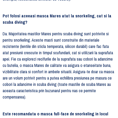
Pot folosi aceeasi masca Mares atat la snorkeling, cat si la
scuba diving?
Da. Majoritatea mastilor Mares pentru scuba diving sunt potrivite si
pentru snorkeling. Aceste masti sunt construite din materiale
rezistente (lentile din sticla temperata, silicon durabil) care fac fata
atat presiunii crescute in timpul scufundarii, cat si utilizarii la suprafata
apei. Fie ca explorezi recifurile de la suprafata sau cobori la adancime
cu butelia, o masca Mares de calitate va asigura o etanseitate buna,
vizibilitate clara si confort in ambele situatii. Asigura-te doar ca masca
are un volum potrivit pentru a putea echilibra presiunea pe masura ce
cobori la adancime in scuba diving (toate mastile de scuba Mares au
aceasta caracteristica prin buzunarul pentru nas ce permite
compensarea).
Este recomandata o masca full-face de snorkeling in locul