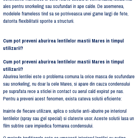
ales pentru snorkeling sau scufundari in ape calde. De asemenea,
modelele frameless tind sa se potriveasca unei game largi de fete,
datorita flexibilitatii sporite a structurii.
Cum pot preveni aburirea lentilelor mastii Mares in timpul
utilizarii?
Cum pot preveni aburirea lentilelor mastii Mares in timpul
utilizarii?
Aburirea lentilei este o problema comuna la orice masca de scufundare
sau snorkeling, nu doar la cele Mares, si apare din cauza condensului
pe suprafata rece a sticlei in contact cu aerul cald expirat pe nas.
Pentru a preveni acest fenomen, exista cateva solutii eficiente:
Inainte de fiecare utilizare, aplica o solutie anti-aburire pe interiorul
lentilelor (spray sau gel special) si clateste usor. Aceste solutii lasa un
film subtire care impiedica formarea condensului.