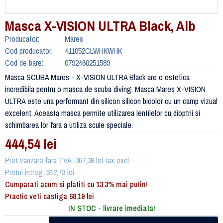
Masca X-VISION ULTRA Black, Alb
Producator:
Mares
Cod producator:
411052CLWHKWHK
Cod de bare:
0792460251589
Masca SCUBA Mares - X-VISION ULTRA Black are o estetica
incredibila pentru o masca de scuba diving. Masca Mares X-VISION
ULTRA este una performant din silicon silicon bicolor cu un camp vizual
excelent. Aceasta masca permite utilizarea lentilelor cu dioptrii si
schimbarea lor fara a utiliza scule speciale.
444,54 lei
Pret vanzare fara TVA: 367,39 lei tax excl.
Pretul intreg: 512,73 lei
Cumparati acum si platiti cu 13,3% mai putin!
Practic veti castiga 68,19 lei
IN STOC - livrare imediata!