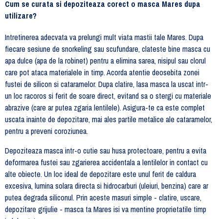
Cum se curata si depoziteaza corect o masca Mares dupa
utilizare?
Intretinerea adecvata va prelungi mult viata mastii tale Mares. Dupa
fiecare sesiune de snorkeling sau scufundare, clateste bine masca cu
apa dulce (apa de la robinet) pentru a elimina sarea, nisipul sau clorul
care pot ataca materialele in timp. Acorda atentie deosebita zonei
fustei de silicon si cataramelor. Dupa clatire, lasa masca la uscat intr-
un loc racoros si ferit de soare direct, evitand sa o stergi cu materiale
abrazive (care ar putea zgaria lentilele). Asigura-te ca este complet
uscata inainte de depozitare, mai ales partile metalice ale cataramelor,
pentru a preveni coroziunea.
Depoziteaza masca intr-o cutie sau husa protectoare, pentru a evita
deformarea fustei sau zgarierea accidentala a lentilelor in contact cu
alte obiecte. Un loc ideal de depozitare este unul ferit de caldura
excesiva, lumina solara directa si hidrocarburi (uleiuri, benzina) care ar
putea degrada siliconul. Prin aceste masuri simple - clatire, uscare,
depozitare grijulie - masca ta Mares isi va mentine proprietatile timp