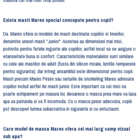
maxima cat mai mult timp posibil.
Exista masti Mares special concepute pentru copii?
Da. Mares ofera si modele de masti destinate copiilor si tinerilor,
denumite uneori masti "Junior". Acestea au dimensiuni mai mici,
potrivite pentru fetele inguste ale copiilor, astfel incat sa se asigure o
etanseitate buna si confort. Caracteristicile materialelor sunt similare
cu cele ale mastilor de adult (fusta din silicon moale, lentile temperate
pentru siguranta), dar intreg ansamblul este dimensionat pentru copii.
Masti precum Mares Pirate sau seturile de snorkeling Mares adresate
copiilor includ astfel de masti junior. Este important ca cei mici sa
poarte echipament pe masura lor, deoarece o masca prea mare va lasa
apa sa patrunda si va fi incomoda. Cu o masca junior adecvata, copiii
pot descoperi lumea subacvatica in siguranta si cu entuziasm.
Care model de masca Mares ofera cel mai larg camp vizual
sub apa?