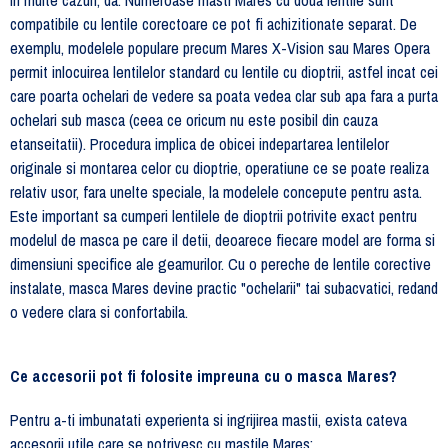
In multe cazuri, da. Numeroase masti Mares cu doua lentile sunt
compatibile cu lentile corectoare ce pot fi achizitionate separat. De
exemplu, modelele populare precum Mares X-Vision sau Mares Opera
permit inlocuirea lentilelor standard cu lentile cu dioptrii, astfel incat cei
care poarta ochelari de vedere sa poata vedea clar sub apa fara a purta
ochelari sub masca (ceea ce oricum nu este posibil din cauza
etanseitatii). Procedura implica de obicei indepartarea lentilelor
originale si montarea celor cu dioptrie, operatiune ce se poate realiza
relativ usor, fara unelte speciale, la modelele concepute pentru asta.
Este important sa cumperi lentilele de dioptrii potrivite exact pentru
modelul de masca pe care il detii, deoarece fiecare model are forma si
dimensiuni specifice ale geamurilor. Cu o pereche de lentile corective
instalate, masca Mares devine practic "ochelarii" tai subacvatici, redand
o vedere clara si confortabila.
Ce accesorii pot fi folosite impreuna cu o masca Mares?
Pentru a-ti imbunatati experienta si ingrijirea mastii, exista cateva
accesorii utile care se potrivesc cu mastile Mares: