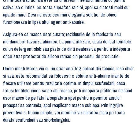
O metoda traditionala este sa umezesti interiorul lentilei cu putina
saliva, sa o intinzi pe toata suprafata sticlei, apoi sa clatesti rapid cu
apa de mare. Desi nu este cea mai eleganta solutie, de obicei
functioneaza in lipsa altui agent anti-aburire.
Asigura-te ca masca este curata; reziduurile de la fabricatie sau
murdaria pot favoriza aburirea. La prima utilizare, spala delicat lentilele
cu un detergent slab sau pasta de dinti neabrasiva pentru a indeparta
orice strat protector de silicon ramas din procesul de productie.
Unele masti Mares vin cu un strat anti-fog aplicat din fabrica, insa chiar
si asa, este recomandat sa folosesti o solutie anti-aburire inainte de
fiecare utilizare pentru rezultate optime. In timpul scufundarii, daca
totusi lentilele incep sa se abureasca, poti indeparta problema ridicand
usor masca de pe fata la suprafata apei pentru a permite aerului
proaspat sa patrunda, apoi reaplicand masca sub apa. Prin ingrijire
preventiva si trucuri simple, vei mentine vizibilitatea clara pe toata
durata scufundarii sau snorkelingului.