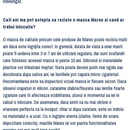
indelungat.
Cati ani ma pot astepta sa reziste o masca Mares si cand ar
trebui inlocuita?
O masca de calitate precum cele produse de Mares poate rezista multi
ani daca este ingrijita corect. In general, durata de viata a unei masti
poate fi undeva intre 3 si 7 ani de utilizare regulata, dar sunt scafandri
care folosesc aceeasi masca si peste 10 ani. Siliconul si materialele
plastice vor imbatrani treptat: fusta poate deveni putin mai rigida sau
decolorata dupa cativa ani, iar lentilele pot capata micro-zgarieturi.
Recomandarea este sa inspectezi vizual masca in fiecare sezon. Daca
observi crapaturi in silicon, catarame slabite/fisurate sau lentile foarte
zgariate care iti afecteaza vizibilitatea, atunci e momentul sa iei in
calcul o inlocuire. De asemenea, daca simti ca nu mai obtine o
etansare perfecta ca la inceput, chiar si dupa curatare, este un indiciu
ca materialul s-a uzat. Cu o ingrijire atenta (clatire, ferire de soare,
depozitare corecta), mastile Mares isi vor pastra functionalitatea