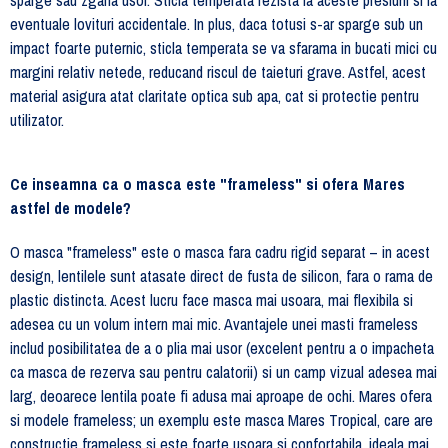
sparge sau zgaria usor. Sticla temperata rezista la aceste presiuni si la
eventuale lovituri accidentale. In plus, daca totusi s-ar sparge sub un
impact foarte puternic, sticla temperata se va sfarama in bucati mici cu
margini relativ netede, reducand riscul de taieturi grave. Astfel, acest
material asigura atat claritate optica sub apa, cat si protectie pentru
utilizator.
Ce inseamna ca o masca este "frameless" si ofera Mares
astfel de modele?
O masca "frameless" este o masca fara cadru rigid separat – in acest
design, lentilele sunt atasate direct de fusta de silicon, fara o rama de
plastic distincta. Acest lucru face masca mai usoara, mai flexibila si
adesea cu un volum intern mai mic. Avantajele unei masti frameless
includ posibilitatea de a o plia mai usor (excelent pentru a o impacheta
ca masca de rezerva sau pentru calatorii) si un camp vizual adesea mai
larg, deoarece lentila poate fi adusa mai aproape de ochi. Mares ofera
si modele frameless; un exemplu este masca Mares Tropical, care are
constructie frameless si este foarte usoara si confortabila, ideala mai