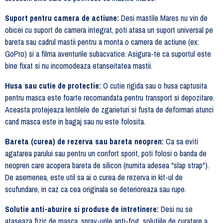
Suport pentru camera de actiune:
Desi mastile Mares nu vin de
obicei cu suport de camera integrat, poti atasa un suport universal pe
bareta sau cadrul mastii pentru a monta o camera de actiune (ex:
GoPro) si a filma aventurile subacvatice. Asigura-te ca suportul este
bine fixat si nu incomodeaza etanseitatea mastii.
Husa sau cutie de protectie:
O cutie rigida sau o husa captusita
pentru masca este foarte recomandata pentru transport si depozitare.
Aceasta protejeaza lentilele de zgarieturi si fusta de deformari atunci
cand masca este in bagaj sau nu este folosita.
Bareta (curea) de rezerva sau bareta neopren:
Ca sa eviti
agatarea parului sau pentru un confort sporit, poti folosi o banda de
neopren care acopera bareta de silicon (numita adesea "slap strap").
De asemenea, este util sa ai o curea de rezerva in kit-ul de
scufundare, in caz ca cea originala se deterioreaza sau rupe.
Solutie anti-aburire si produse de intretinere:
Desi nu se
ataseaza fizic de masca, spray-urile anti-fog, solutiile de curatare a