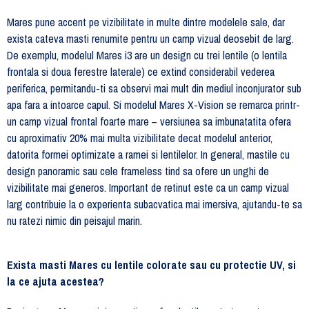
Mares pune accent pe vizibilitate in multe dintre modelele sale, dar
exista cateva masti renumite pentru un camp vizual deosebit de larg.
De exemplu, modelul Mares i3 are un design cu trei lentile (o lentila
frontala si doua ferestre laterale) ce extind considerabil vederea
periferica, permitandu-ti sa observi mai mult din mediul inconjurator sub
apa fara a intoarce capul. Si modelul Mares X-Vision se remarca printr-
un camp vizual frontal foarte mare – versiunea sa imbunatatita ofera
cu aproximativ 20% mai multa vizibilitate decat modelul anterior,
datorita formei optimizate a ramei si lentilelor. In general, mastile cu
design panoramic sau cele frameless tind sa ofere un unghi de
vizibilitate mai generos. Important de retinut este ca un camp vizual
larg contribuie la o experienta subacvatica mai imersiva, ajutandu-te sa
nu ratezi nimic din peisajul marin.
Exista masti Mares cu lentile colorate sau cu protectie UV, si
la ce ajuta acestea?