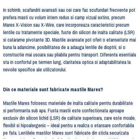
In schimb, scafandrii avansati sau cei care fac scufundari frecvente pot
prefera masti cu volum intern redus si camp vizual extins, precum
Mares X-Vision sau X-Wire, care incorporeaza caracteristici precum
lentile cu tratamente speciale, fuste din silicon de inalta calitate (LSR)
si catarame pivotante 3D. Mastile avansate pot oferi o etanseitate mai
buna la adancime, posibilitatea de a adauga lentile de dioptrii, si o
constructie mai usoara sau pliabila pentru transport. Diferenta esentiala
sta in confortul pe termen lung, claritatea optica si adaptabilitatea la
nevoile specifice ale utilizatorului.
Din ce materiale sunt fabricate mastile Mares?
Mastile Mares folosesc materiale de inalta calitate pentru durabilitate
si performanta sub apa. Fusta mastii este confectionata aproape
exclusiv din silicon lichid (LSR) de calitate superioara, care este moale,
flexibil si hipoalergenic – ideal pentru a realiza o etansare confortabila
pe fata. Lentilele mastilor Mares sunt fabricate din sticla securizata