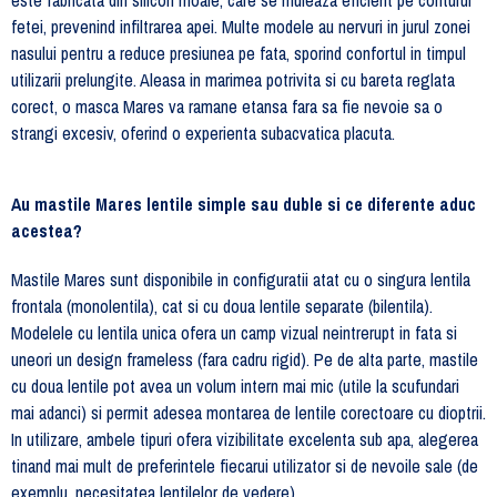
este fabricata din silicon moale, care se muleaza eficient pe conturul
fetei, prevenind infiltrarea apei. Multe modele au nervuri in jurul zonei
nasului pentru a reduce presiunea pe fata, sporind confortul in timpul
utilizarii prelungite. Aleasa in marimea potrivita si cu bareta reglata
corect, o masca Mares va ramane etansa fara sa fie nevoie sa o
strangi excesiv, oferind o experienta subacvatica placuta.
Au mastile Mares lentile simple sau duble si ce diferente aduc
acestea?
Mastile Mares sunt disponibile in configuratii atat cu o singura lentila
frontala (monolentila), cat si cu doua lentile separate (bilentila).
Modelele cu lentila unica ofera un camp vizual neintrerupt in fata si
uneori un design frameless (fara cadru rigid). Pe de alta parte, mastile
cu doua lentile pot avea un volum intern mai mic (utile la scufundari
mai adanci) si permit adesea montarea de lentile corectoare cu dioptrii.
In utilizare, ambele tipuri ofera vizibilitate excelenta sub apa, alegerea
tinand mai mult de preferintele fiecarui utilizator si de nevoile sale (de
exemplu, necesitatea lentilelor de vedere).