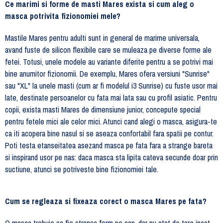
Ce marimi si forme de masti Mares exista si cum aleg o
masca potrivita fizionomiei mele?
Mastile Mares pentru adulti sunt in general de marime universala,
avand fuste de silicon flexibile care se muleaza pe diverse forme ale
fetei. Totusi, unele modele au variante diferite pentru a se potrivi mai
bine anumitor fizionomii. De exemplu, Mares ofera versiuni "Sunrise"
sau "XL" la unele masti (cum ar fi modelul i3 Sunrise) cu fuste usor mai
late, destinate persoanelor cu fata mai lata sau cu profil asiatic. Pentru
copii, exista masti Mares de dimensiune junior, concepute special
pentru fetele mici ale celor mici. Atunci cand alegi o masca, asigura-te
ca iti acopera bine nasul si se aseaza confortabil fara spatii pe contur.
Poti testa etanseitatea asezand masca pe fata fara a strange bareta
si inspirand usor pe nas: daca masca sta lipita cateva secunde doar prin
suctiune, atunci se potriveste bine fizionomiei tale.
Cum se regleaza si fixeaza corect o masca Mares pe fata?