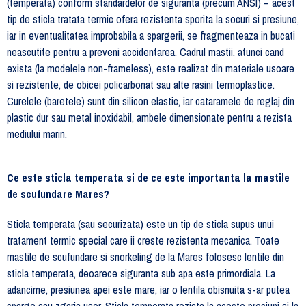
(temperata) conform standardelor de siguranta (precum ANSI) – acest
tip de sticla tratata termic ofera rezistenta sporita la socuri si presiune,
iar in eventualitatea improbabila a spargerii, se fragmenteaza in bucati
neascutite pentru a preveni accidentarea. Cadrul mastii, atunci cand
exista (la modelele non-frameless), este realizat din materiale usoare
si rezistente, de obicei policarbonat sau alte rasini termoplastice.
Curelele (baretele) sunt din silicon elastic, iar cataramele de reglaj din
plastic dur sau metal inoxidabil, ambele dimensionate pentru a rezista
mediului marin.
Ce este sticla temperata si de ce este importanta la mastile
de scufundare Mares?
Sticla temperata (sau securizata) este un tip de sticla supus unui
tratament termic special care ii creste rezistenta mecanica. Toate
mastile de scufundare si snorkeling de la Mares folosesc lentile din
sticla temperata, deoarece siguranta sub apa este primordiala. La
adancime, presiunea apei este mare, iar o lentila obisnuita s-ar putea