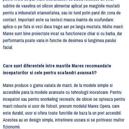
subtire de vaselina ori silicon alimentar aplicat pe marginile mustatii
pentru a imbunatati etanseitatea, sau isi tund putin parul din zona de
contact. Important este sa testezi masca inainte de scufundare:
aplica-o pe fata si vezi daca trage aer pe langa mustata. Multe masti
Mares sunt bine proiectate incat sa functioneze chiar si cu barba, dar
performanta poate varia in functie de desimea si lungimea parului
facial.
Care sunt diferentele intre mastile Mares recomandate
incepatorilor si cele pentru scafandri avansati?
Mares produce o gama variata de masti, de la modele simple si
accesibile pana la modele avansate cu tehnologii inovatoare. Pentru
incepatori sau pentru snorkeling recreativ, de obicei se opteaza pentru
masti robuste si usor de folosit, precum modelul Mares Opera, care
este durabil, usor si ofera toate functiile de baza la un pret accesibil.
Acestea au un design simplu, intretinere usoara si se potrivesc multor
fizionomii.