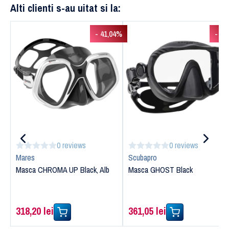
Alti clienti s-au uitat si la:
- 41,04%
- 3,
0 reviews
0 reviews
Mares
Scubapro
Masca CHROMA UP Black, Alb
Masca GHOST Black
318,20 lei
361,05 lei