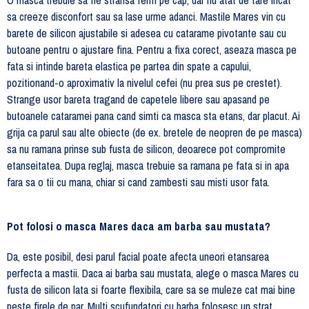
O masca trebuie sa fie stransa ferm pe cap, dar nu atat de tare incat
sa creeze disconfort sau sa lase urme adanci. Mastile Mares vin cu
barete de silicon ajustabile si adesea cu catarame pivotante sau cu
butoane pentru o ajustare fina. Pentru a fixa corect, aseaza masca pe
fata si intinde bareta elastica pe partea din spate a capului,
pozitionand-o aproximativ la nivelul cefei (nu prea sus pe crestet).
Strange usor bareta tragand de capetele libere sau apasand pe
butoanele cataramei pana cand simti ca masca sta etans, dar placut. Ai
grija ca parul sau alte obiecte (de ex. bretele de neopren de pe masca)
sa nu ramana prinse sub fusta de silicon, deoarece pot compromite
etanseitatea. Dupa reglaj, masca trebuie sa ramana pe fata si in apa
fara sa o tii cu mana, chiar si cand zambesti sau misti usor fata.
Pot folosi o masca Mares daca am barba sau mustata?
Da, este posibil, desi parul facial poate afecta uneori etansarea
perfecta a mastii. Daca ai barba sau mustata, alege o masca Mares cu
fusta de silicon lata si foarte flexibila, care sa se muleze cat mai bine
peste firele de par. Multi scufundatori cu barba folosesc un strat