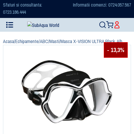
Sfaturi si consultanta:
Informatii comenzi: 0724.057.567
0723.186.444
Acasa
/
Echipamente
/
ABC
/
Masti
/
Masca X-VISION ULTRA Black, Alb
- 13,3%