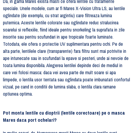
Da, in gama Mares exista masti ce ofera lentile cu tratamente
speciale. Unele modele, cum ar fi Mares X-Vision Ultra LS, au lentile
oglindate (de exemplu, cu strat argintiu) care filtreaza lumina
puternica. Aceste lentile colorate sau oglindate reduc stralucirea
soarelui si reflexiile, fiind ideale pentru snorkeling la suprafata in zile
insorite sau pentru scufundari in ape tropicale foarte luminate.
Totodata, ele ofera o protectie UV suplimentara pentru ochi. Pe de
alta parte, lentilele clare (transparente) fara filtru sunt mai potrivite in
ape intunecate sau in scufundari la epave si pesteri, unde ai nevoie de
toata lumina disponibila. Alegerea lentilei depinde deci de mediul in
care vei folosi masca: daca vei avea parte de mult soare si apa
limpede, o lentila usor tentata sau oglindata poate imbunatati confortul
vizual, pe cand in conditii de lumina slaba, o lentila clara ramane
optiunea optima.
Pot monta lentile cu dioptrii (lentile corectoare) pe o masca
Mares daca port ochelari?