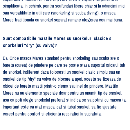
simplificata. In schimb, pentru scufundari libere chiar si la adancimi mici
sau versatilitate in utilizare (snorkeling si scuba diving), o masca
Mares traditionala cu snorkel separat ramane alegerea cea mai buna.
Sunt compatibile mastile Mares cu snorkeluri clasice si
snorkeluri "dry" (cu valva)?
Da. Orice masca Mares standard pentru snorkeling sau scuba are o
bareta (curea) de prindere pe care se poate atasa suportul oricarui tub
de snorkel. Indiferent daca folosesti un snorkel clasic simplu sau un
snorkel de tip "dry" cu valva de blocare a apei, acesta se fixeaza de
obicei de bareta mastii printr-o clema sau inel de prindere. Mastile
Mares nu au elemente speciale doar pentru un anumit tip de snorkel,
asa ca poti alege snorkelul preferat stiind ca se va potrivi cu masca ta.
Important este ca atat masca, cat si tubul snorkel, sa fie ajustate
corect pentru confort si eficienta respiratiei la suprafata.