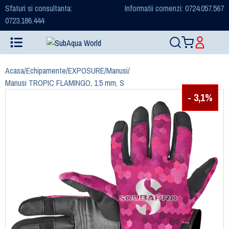
Sfaturi si consultanta:
Informatii comenzi: 0724.057.567
0723.186.444
Acasa
/
Echipamente
/
EXPOSURE
/
Manusi
/
Manusi TROPIC FLAMINGO, 1.5 mm, S
- 3,1%