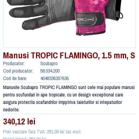
Manusi TROPIC FLAMINGO, 1.5 mm, S
Producator:
Scubapro
Cod producator:
58.034.200
Cod de bare:
4048336397636
Manusile Scubapro TROPIC FLAMINGO sunt cele mai populare manusi
pentru scufundari in ape tropicale, cu un design exceptional care
asigura protectia scafandrilor impptriva taieturilor si intepaturilor
nedorite.
340,12 lei
Pret vanzare fara TVA: 281,09 lei tax excl.
Pretul intreg: 351,00 lei