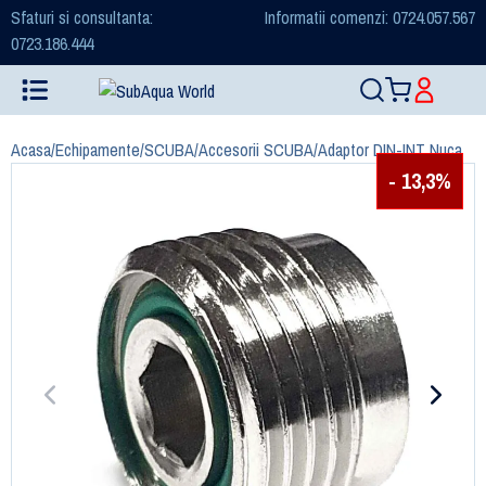
Sfaturi si consultanta:
Informatii comenzi: 0724.057.567
0723.186.444
Acasa
/
Echipamente
/
SCUBA
/
Accesorii SCUBA
/
Adaptor DIN-INT Nuca
- 13,3%